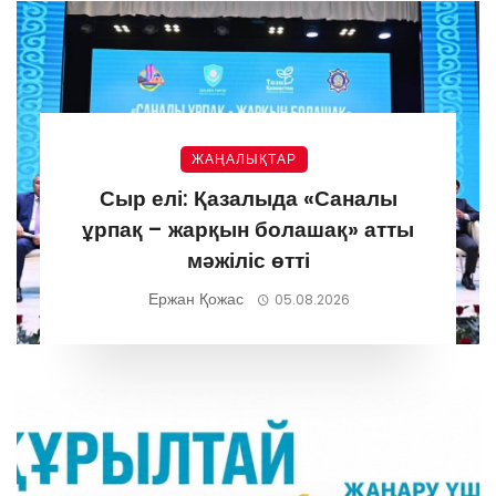
ЖАҢАЛЫҚТАР
Сыр елі: Қазалыда «Саналы
ұрпақ – жарқын болашақ» атты
мәжіліс өтті
Ержан Қожас
05.08.2026