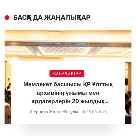
БАСҚА ДА ЖАҢАЛЫҚТАР
ЖАҢАЛЫҚТАР
Мемлекет басшысы ҚР Ұлттық
архивінің ұжымы мен
ардагерлерін 20 жылдық
мерейтоймен құттықтады
Шернияз Жалғасбекұлы
05.08.2026