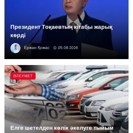
Президент Тоқаевтың кітабы жарық
көрді
Ержан Қожас
05.08.2026
ӘЛЕУМЕТ
Елге шетелден көлік әкелуге тыйым