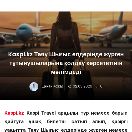
Kaspi.kz Таяу Шығыс елдерінде жүрген
тұтынушыларына қолдау көрсететінін
мәлімдеді
Ержан Қожас
02.03.2026
0
Kaspi.kz
Kaspi Travel арқылы тур немесе барып
қайтуға ұшақ билетін сатып алып, қазіргі
уақытта Таяу Шығыс елдерінде жүрген немесе