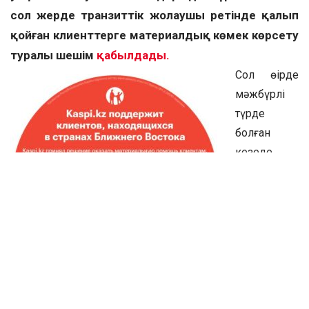
сол жерде транзиттік жолаушы ретінде қалып
қойған клиенттерге материалдық көмек көрсету
туралы шешім
қабылдады.
Сол өңірде
мәжбүрлі
түрде
болған
кезеңде
Kaspi Gold-
қа күн
сайын
материалдық көмек аударылады: