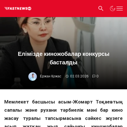
Елімізде киножобалар конкурсы
басталды
Ержан Қожас
02.03.2026
0
Мемлекет басшысы Қасым-Жомарт Тоқаевтың
сапалы және рухани тәрбиелік мәні бар кино
жасау туралы тапсырмасына сәйкес жүзеге
асып жатқан жыл сайынғы киножобалар