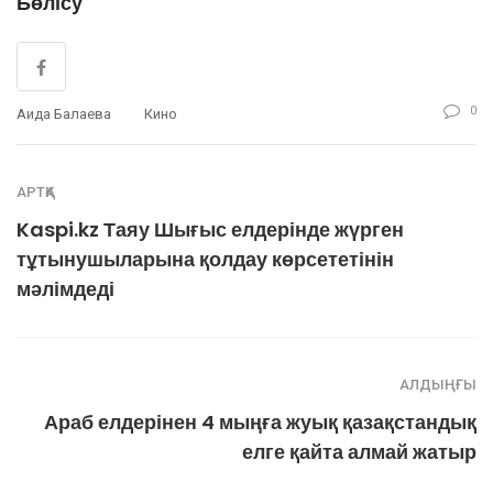
Бөлісу
0
Аида Балаева
Кино
АРТҚА
Kaspi.kz Таяу Шығыс елдерінде жүрген
тұтынушыларына қолдау көрсететінін
мәлімдеді
АЛДЫҢҒЫ
Араб елдерінен 4 мыңға жуық қазақстандық
елге қайта алмай жатыр