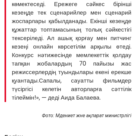
көмектеседі. Ережеге сәйкес бірінші
кезеңде тек сценарийлер мен сценарий
жоспарлары қабылданады. Екінші кезеңде
құжаттар топтамасының толық сәйкестігі
тексеріледі. Ал ашық қорғау мен питчинг
кезеңі онлайн көрсетілім арқылы өтеді.
Конкурс нәтижесінде мемлекеттік қолдау
тапқан жобалардың 70 пайызы жас
режиссерлердің туындылары екені ерекше
қуантады.Сапалы, сауатты фильмдер
түсіргісі келетін авторларға сәттілік
тілеймін!», — деді Аида Балаева.
Фото: Мәдениет және ақпарат министрлігі