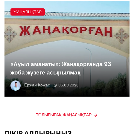
ЖАҢАЛЫҚТАР
«Ауыл аманаты»: Жаңақорғанда 93
жоба жүзеге асырылмақ
Ержан Қожас
05.08.2026
ТОЛЫҒЫРАҚ ЖАҢАЛЫҚТАР
ПІКІР ҚАЛДЫРЫҢЫЗ