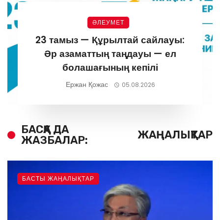
ӘЛЕУМЕТ
23 тамыз — Құрылтай сайлауы:
Әр азаматтың таңдауы — ел
болашағының кепілі
Ержан Қожас
05.08.2026
БАСҚА ДА
ЖАҢАЛЫҚТАР
ЖАЗБАЛАР:
БАСТЫ ЖАҢАЛЫҚТАР