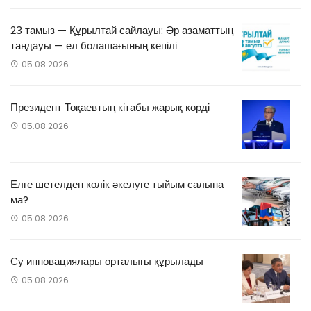
23 тамыз — Құрылтай сайлауы: Әр азаматтың
таңдауы — ел болашағының кепілі
05.08.2026
Президент Тоқаевтың кітабы жарық көрді
05.08.2026
Елге шетелден көлік әкелуге тыйым салына
ма?
05.08.2026
Су инновациялары орталығы құрылады
05.08.2026