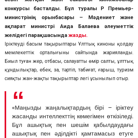
конкурсы басталды.
Бұл туралы ҚР Премьер-
министрінің орынбасары – Мәдениет және
ақпарат министрі Аида Балаева әлеуметтік
желідегі парақшасында
жазды.
Іріктеудің басым тақырыптары Ұлттық киноны қолдау
мемлекеттік орталығының сайтында жарияланды.
Биыл туған жер, отбасы, салауатты өмір салты, ұлттық
құндылықтар, еңбек, заң, тәртіп, табиғат, ғарыш, туризм
сияқты жан-жақты тақырыптар легі ұсынылып отыр.
«Маңызды жаңалықтардың бірі – іріктеу
жасанды интеллекттің көмегімен өткізіледі.
Бұл ашықтық пен шешім қабылдаудағы
ашықтық пен әділдікті қамтамасыз етуге