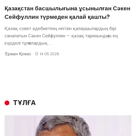
Қазақстан басшылығына ұсынылған Сәкен
Сейфуллин түрмеден қалай қашты?
Қазақ совет әдебиетінің негізін қалаушылардың бірі
саналатын Сәкен Сейфуллин — қазақ тарихындағы ең
күрделі тұлғалардың ...
Ержан Қожас
14.05.2026
ТҰЛҒА