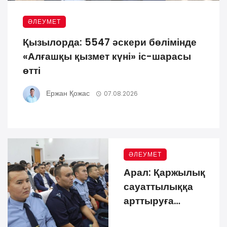
ӘЛЕУМЕТ
Қызылорда: 5547 әскери бөлімінде
«Алғашқы қызмет күні» іс-шарасы
өтті
Ержан Қожас
07.08.2026
ӘЛЕУМЕТ
Арал: Қаржылық
сауаттылыққа
арттыруға
бағытталған