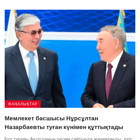
ЖАҢАЛЫҚТАР
Мемлекет басшысы Нұрсұлтан
Назарбаевты туған күнімен құттықтады
Бұл туралы Ақорданың ресми сайтында жарияланды, деп