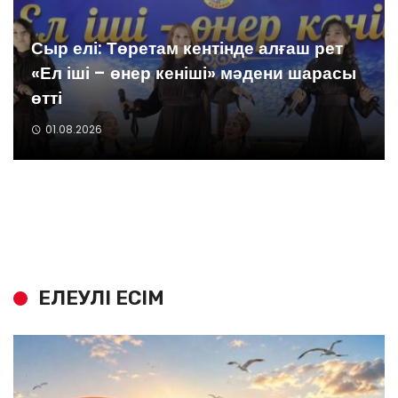
Сыр елі: Төретам кентінде алғаш рет
«Ел іші – өнер кеніші» мәдени шарасы
өтті
01.08.2026
ЕЛЕУЛІ ЕСІМ