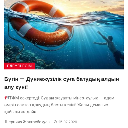
ЕЛЕУЛІ ЕСІМ
Бүгін — Дүниежүзілік суға батудың алдын
алу күні!
ТЖМ ескертеді: Судағы жауапты мінез-құлық — адам
өмірін сақтап қалудың басты кепілі! Жазғы демалыс
қайғылы жағдайға ...
Шернияз Жалғасбекұлы
25.07.2026