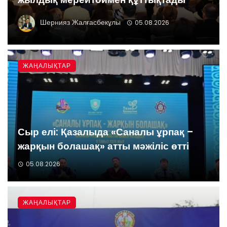
Шернияз Жалғасбекұлы
05.08.2026
ЖАҢАЛЫҚТАР
Сыр елі: Қазалыда «Саналы ұрпақ –
жарқын болашақ» атты мәжіліс өтті
05.08.2026
ЖАҢАЛЫҚТАР