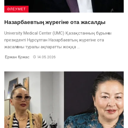
ӘЛЕУМЕТ
Назарбаевтың жүрегіне ота жасалды
University Medical Center (UMC) Қазақстанның бұрынғы
президенті Нұрсұлтан Назарбаевтың жүрегіне ота
жасалғаны туралы ақпаратты жоққа ...
Ержан Қожас
14.05.2026