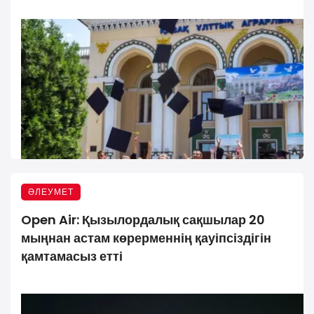
ӘЛЕУМЕТ
Open Air: Қызылордалық сақшылар 20
мыңнан астам көрерменнің қауіпсіздігін
қамтамасыз етті