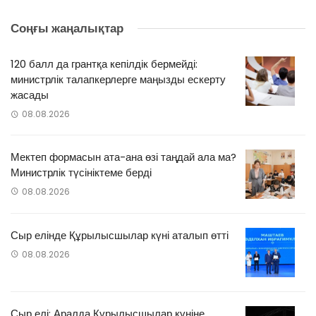
Соңғы жаңалықтар
120 балл да грантқа кепілдік бермейді:
министрлік талапкерлерге маңызды ескерту
жасады
08.08.2026
Мектеп формасын ата-ана өзі таңдай ала ма?
Министрлік түсініктеме берді
08.08.2026
Сыр елінде Құрылысшылар күні аталып өтті
08.08.2026
Сыр елі: Аралда Құрылысшылар күніне