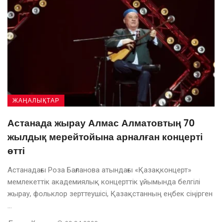
ЖАҢАЛЫҚТАР
Астанада жырау Алмас Алматовтың 70
жылдық мерейтойына арналған концерті
өтті
Астанадағы Роза Бағланова атындағы «Қазақконцерт»
мемлекеттік академиялық концерттік ұйымында белгілі
жырау, фольклор зерттеушісі, Қазақстанның еңбек сіңірген
...