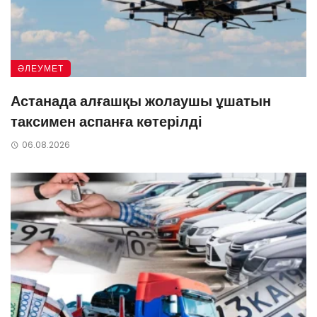
ӘЛЕУМЕТ
Астанада алғашқы жолаушы ұшатын
таксимен аспанға көтерілді
06.08.2026