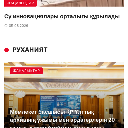
ЖАҢАЛЫҚТАР
Су инновациялары орталығы құрылады
05.08.2026
РУХАНИЯТ
ЖАҢАЛЫҚТАР
Мемлекет басшысы ҚР Ұлттық
архивінің ұжымы мен ардагерлерін 20
жылдық мерейтоймен құттықтады