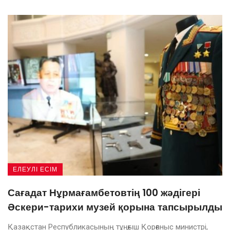
ЕЛЕУЛІ ЕСІМ
Сағадат Нұрмағамбетовтің 100 жәдігері
Әскери-тарихи музей қорына тапсырылды
Қазақстан Республикасының тұңғыш Қорғаныс министрі,