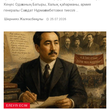
Кеңес Одағының Батыры, Халық қаһарманы, армия
генералы Сағадат Нұрмағамбетовке тиесілі ...
Шернияз Жалғасбекұлы
25.07.2026
ЕЛЕУЛІ ЕСІМ