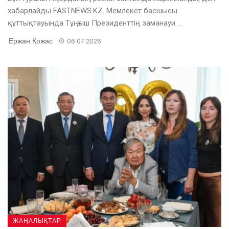
хабарлайды FASTNEWS.KZ. Мемлекет басшысы
құттықтауында Тұңғыш Президенттің заманауи ...
Ержан Қожас
06.07.2026
ЖАҢАЛЫҚТАР