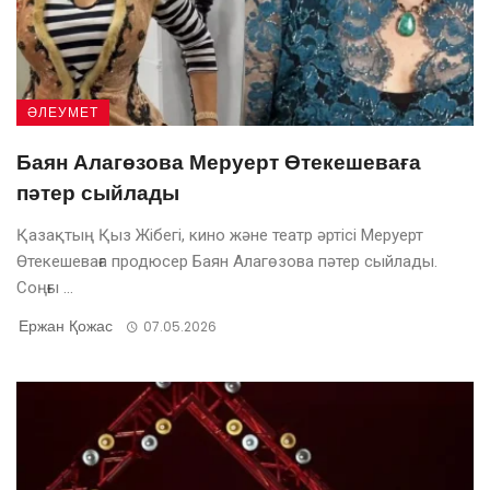
ӘЛЕУМЕТ
Баян Алагөзова Меруерт Өтекешеваға
пәтер сыйлады
Қазақтың Қыз Жібегі, кино және театр әртісі Меруерт
Өтекешеваға продюсер Баян Алагөзова пәтер сыйлады.
Cоңғы ...
Ержан Қожас
07.05.2026