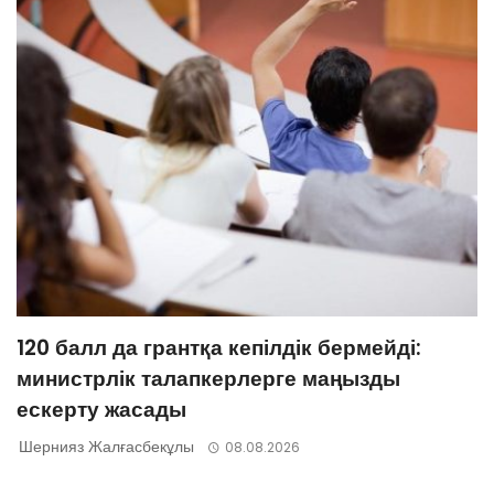
120 балл да грантқа кепілдік бермейді:
министрлік талапкерлерге маңызды
ескерту жасады
Шернияз Жалғасбекұлы
08.08.2026