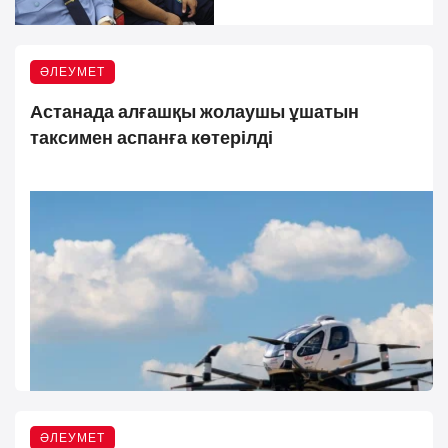
кездесу өтті
ӘЛЕУМЕТ
Астанада алғашқы жолаушы ұшатын
таксимен аспанға көтерілді
ӘЛЕУМЕТ