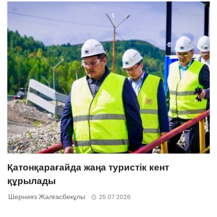
Қатонқарағайда жаңа туристік кент
құрылады
Шернияз Жалғасбекұлы
25.07.2026