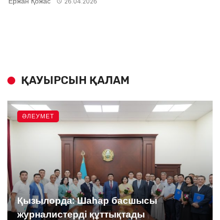
Ержан Қожас
26.04.2026
ҚАУЫРСЫН ҚАЛАМ
ӘЛЕУМЕТ
Қызылорда: Шаһар басшысы
журналистерді құттықтады