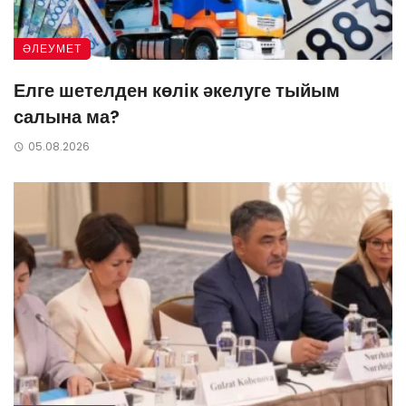
ӘЛЕУМЕТ
Елге шетелден көлік әкелуге тыйым
салына ма?
05.08.2026