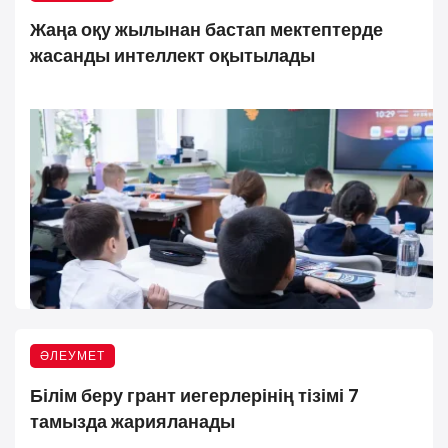
Жаңа оқу жылынан бастап мектептерде
жасанды интеллект оқытылады
ӘЛЕУМЕТ
Білім беру грант иегерлерінің тізімі 7
тамызда жарияланады