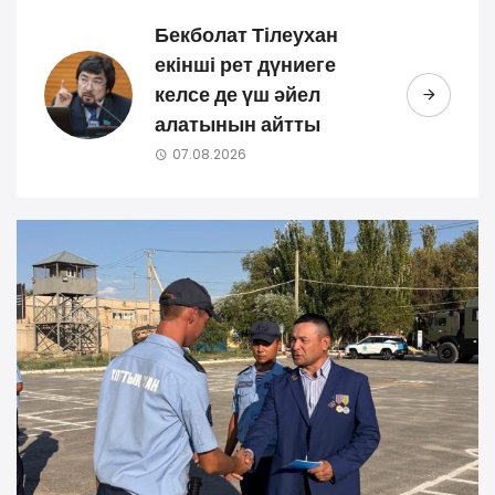
Бекболат Тілеухан
екінші рет дүниеге
келсе де үш әйел
алатынын айтты
07.08.2026