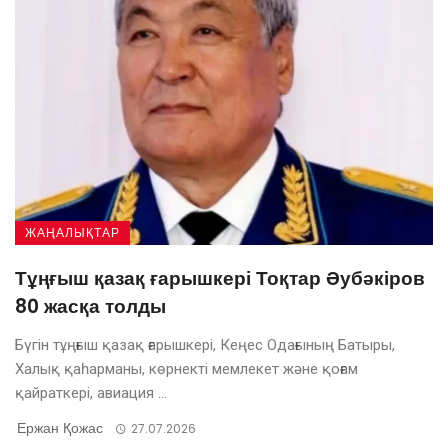
ЖАҢАЛЫҚТАР
Тұңғыш қазақ ғарышкері Тоқтар Әубәкіров
80 жасқа толды
Бүгін тұңғыш қазақ ғарышкері, Кеңес Одағының Батыры,
Халық қаһарманы, көрнекті мемлекет және қоғам
қайраткері, авиация ...
Ержан Қожас
27.07.2026