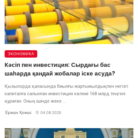
ЭКОНОМИКА
Кәсіп пен инвестиция: Сырдағы бас
шаһарда қандай жобалар іске асуда?
Қызылорда қаласында биылғы жартыжылдықпен негізгі
капиталға салынған инвестиция көлемі 168 млрд теңгені
құраған. Оның ішінде жеке ...
Ержан Қожас
04.08.2026