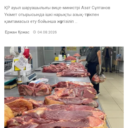
ҚР ауыл шаруашылығы вице-министрі Азат Сұлтанов
Үкімет отырысында ішкі нарықты азық-түлікпен
қамтамасыз ету бойынша жүргізіліп ...
Ержан Қожас
04.08.2026