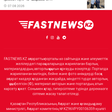
07.08.2026
FASTNEWS.KZ ақпараттық порталы өз сайтында және әлеуметтік
желілердегі парақшаларында жариялаған барлық
материалдардың авторлық құқығын қорғауды ескертеді. Порталда
жарияланған мәтіндік, бейне және фото өнімдерді басқа
ақпарат көздері қолданған жағдайда, міндетті түрде авторлық
құқық белгісін (©), материал авторын және порталдың атын
көрсету қажет. Сонымен қатар, гиперсілтеме түрінде дереккөзге
сілтеме жасау талап етіледі.
Қазақстан Республикасының Ақпарат және қоғамдық даму
министрлігі, Ақпарат комитетінің № KZ96VPY00106359 куәлігі