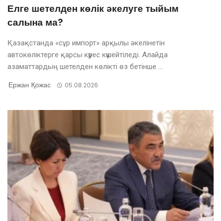
Елге шетелден көлік әкелуге тыйым
салына ма?
Қазақстанда «сұр импорт» арқылы әкелінетін
автокөліктерге қарсы күрес күшейтіледі. Алайда
азаматтардың шетелден көлікті өз бетінше ...
Ержан Қожас
05.08.2026