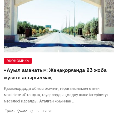
ЭКОНОМИКА
«Ауыл аманаты»: Жаңақорғанда 93 жоба
жүзеге асырылмақ
Қызылордада облыс әкімінің төрағалығымен өткен
мәжілісте «Отандық тауарларды қолдау және ілгерілету»
мәселесі қаралды. Аталған жиыннан ...
Ержан Қожас
05.08.2026