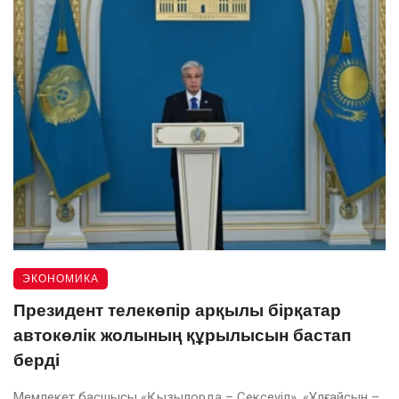
ЭКОНОМИКА
Президент телекөпір арқылы бірқатар
автокөлік жолының құрылысын бастап
берді
Мемлекет басшысы «Қызылорда – Сексеуіл», «Ұлғайсын –