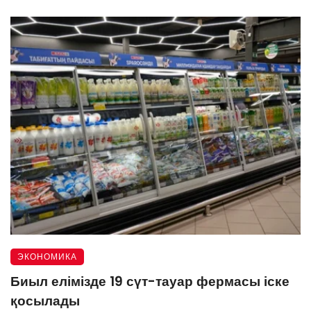
ЭКОНОМИКА
Биыл елімізде 19 сүт-тауар фермасы іске
қосылады