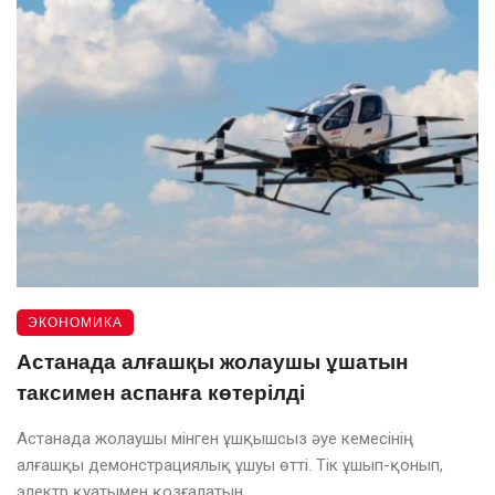
ЭКОНОМИКА
Астанада алғашқы жолаушы ұшатын
таксимен аспанға көтерілді
Астанада жолаушы мінген ұшқышсыз әуе кемесінің
алғашқы демонстрациялық ұшуы өтті. Тік ұшып-қонып,
электр қуатымен қозғалатын ...