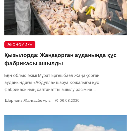
ЭКОНОМИКА
Қызылорда: Жаңақорған ауданында құс
фабрикасы ашылды
Бүгін облыс әкімі Мұрат Ергешбаев Жаңақорған
ауданындағы «Абдулла» шаруа қожалығы құс
фабрикасының салтанатты ашылу рәсіміне ...
Шернияз Жалғасбекұлы
06.08.2026