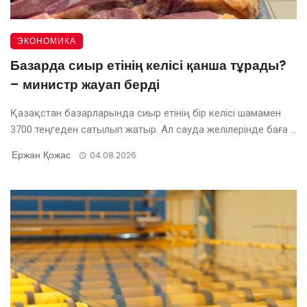
ЭКОНОМИКА
Базарда сиыр етінің келісі қанша тұрады?
– министр жауап берді
Қазақстан базарларында сиыр етінің бір келісі шамамен
3700 теңгеден сатылып жатыр. Ал сауда желілерінде баға ...
Ержан Қожас
04.08.2026