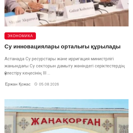
ЭКОНОМИКА
Су инновациялары орталығы құрылады
Астанада Су ресурстары және ирригация министрлігі
жанындағы Су секторын дамыту жөніндегі серіктестердің
үйлестіру кеңесінің III ...
Ержан Қожас
05.08.2026