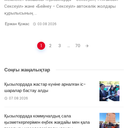
Сексеуіл» және «Бейнеу – Сексеуіл» автокөлік жолдары
құрылысының ...
Ержан Қожас
03.08.2026
Posts
1
2
3
...
70
navigation
Соңғы жаңалықтар
Қызылордада жастар күніне арналған іс-
шаралар бастау алды
07.08.2026
Қызылордада коммуналдық сала
қызметкерлерімен еңбек жағдайы мен қала