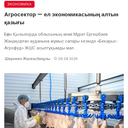
ЭКОНОМИКА
Агросектор — ел экономикасының алтын
қазығы
Бүгін Қызылорда облысының әкімі Мұрат Ергешбаев
Жаңақорған ауданына жұмыс сапары кезінде «Бекарыс-
Агрофуд» ЖШС асылтұқымды мал ...
Шернияз Жалғасбекұлы
06.08.2026