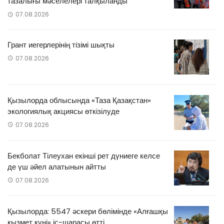
тазалығы мәселелері талқыланды
07.08.2026
Грант иегерлерінің тізімі шықты
07.08.2026
Қызылорда облысында «Таза Қазақстан»
экологиялық акциясы өткізілуде
07.08.2026
Бекболат Тілеухан екінші рет дүниеге келсе
де үш әйел алатынын айтты
07.08.2026
Қызылорда: 5547 әскери бөлімінде «Алғашқы
қызмет күні» іс-шарасы өтті