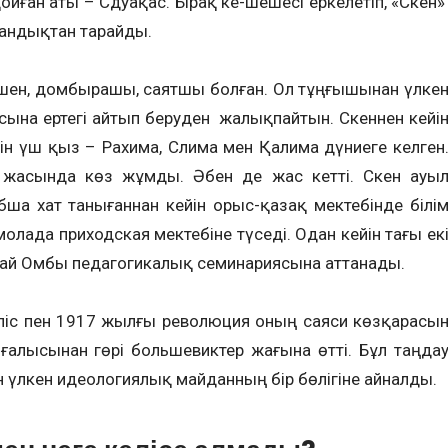
йған аты – Сәдуақас. Бірақ әке-шешесі еркелетіп, «Сәкен
Қуандықтан тарайды.
шешен, домбырашы, саятшы болған. Ол тұңғышынан үлке
асына ертегі айтып беруден жалықпайтын. Сәкеннен кейі
ейін үш қыз – Рахима, Сәлима мен Қалима дүниеге келген
 жасында көз жұмды. Әбен де жас кетті. Сәкен ауы
ша хат танығаннан кейін орыс-қазақ мектебінде білі
қмолада приходская мектебіне түседі. Одан кейін тағы ек
ай Омбы педагогикалық семинариясына аттанады.
ліс пен 1917 жылғы революция оның саяси көзқарасы
зғалысынан гөрі большевиктер жағына өтті. Бұл таңда
н үлкен идеологиялық майданның бір бөлігіне айналды.