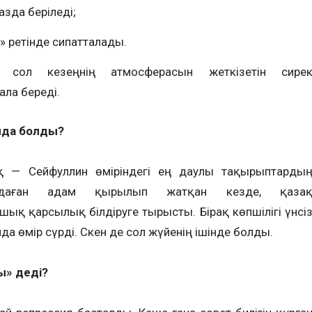
зда беріледі;
» ретінде сипатталады.
п сол кезеңнің атмосферасын жеткізетін сире
ала береді.
йда болды?
— Сейфуллин өміріндегі ең даулы тақырыптарды
ондаған адам қырылып жатқан кезде, қаза
ашық қарсылық білдіруге тырысты. Бірақ көпшілігі үнсі
 өмір сүрді. Сәкен де сол жүйенің ішінде болды.
ы» деді?