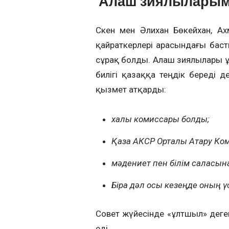
Алаш зиялыларыме
Сәкен мен Әлихан Бөкейхан, А
қайраткерлері арасындағы бас
сұрақ болды. Алаш зиялылары ұ
билігі қазаққа теңдік береді 
қызмет атқарды:
халық комиссары болды;
Қазақ АКСР Орталық Атқару Ком
мәдениет пен білім саласын
Бірақ дәл осы кезеңде оның ү
Совет жүйесінде «ұлтшыл» деген
еді.