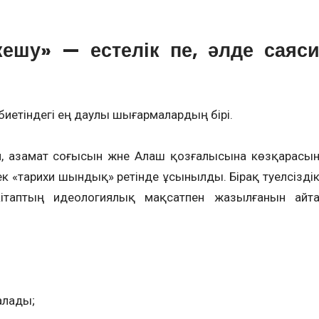
кешу» — естелік пе, әлде саяс
ебиетіндегі ең даулы шығармалардың бірі.
ін, азамат соғысын және Алаш қозғалысына көзқарасы
ек «тарихи шындық» ретінде ұсынылды. Бірақ тәуелсізді
 кітаптың идеологиялық мақсатпен жазылғанын айт
алады;