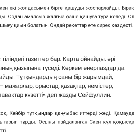
әкен екі жолдасымен бірге қашуды жоспарлайды. Біра
ы. Содан амалсыз жалғыз өзіне қашуға тура келеді. О
ығу қиын болатын. Ондай әрекеттер өте сирек кездесті.
тіліндегі газеттер бар. Карта ойнайды, әрі
ның қызығына түседі. Көркем өнерпаздар да
айды. Тұтқындардың саны бір жарымдай,
 мажарлар, орыстар, қазақтар, немістер,
лавактар күзетті» деп жазды Сейфуллин.
қ. Кейбір тұтқындар қаңғыбас иттерді жеді. Қамауд
ығарып тұрды. Осыны пайдаланған Сәкен күл-қоқысқ
ті.