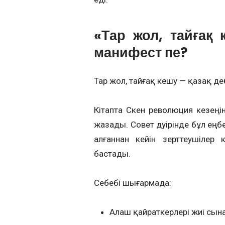
«Тар жол, тайғақ 
манифест пе?
Тар жол, тайғақ кешу — қазақ әд
Кітапта Сәкен революция кезең
жазады. Совет дәуірінде бұл еңб
алғаннан кейін зерттеушілер
бастады.
Себебі шығармада:
Алаш қайраткерлері жиі сын