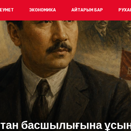
ЕУМЕТ
ЭКОНОМИКА
АЙТАРЫМ БАР
РУХА
стан басшылығына ұсы