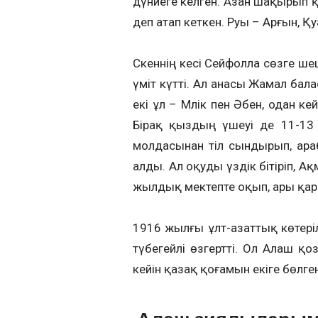
дүниеге келген. Азан шақырып қо
деп атап кеткен. Руы – Арғын, 
Сәкеннің әкесі Сейфолла сөзге 
үміт күтті. Ал анасы Жамал бал
екі ұл – Мәлік пен Әбен, одан к
Бірақ қыздың үшеуі де 11-13
молдасынан тіл сындырып, араб
алды. Ал оқуды үздік бітіріп, А
жылдық мектепте оқып, ары қар
1916 жылғы ұлт-азаттық көтері
түбегейлі өзгертті. Ол Алаш қо
кейін қазақ қоғамын екіге бөлге