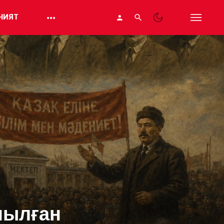
НИЯТ
нылған