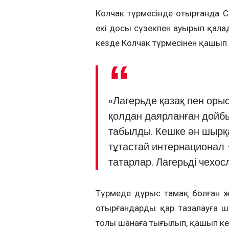
Колчак түрмесінде отырғанда С
екі досы сүзекпен ауырып қалад
кезде Колчак түрмесінен қашып ш
«Лагерьде қазақ пен орыс 
қолдан даярланған дойбы
табылды. Кешке ән шырқ
тұтастай интернационал –
татарлар. Лагерьді чехос
Түрмеде дұрыс тамақ болған жо
отырғандарды қар тазалауға ш
толы шанаға тығылып, қашып кет