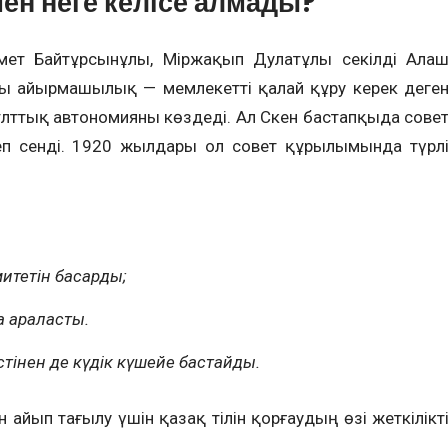
н неге келісе алмады?
хмет Байтұрсынұлы, Міржақып Дулатұлы секілді Ала
ты айырмашылық — мемлекетті қалай құру керек деге
лттық автономияны көздеді. Ал Сәкен бастапқыда сове
деп сенді. 1920 жылдары ол совет құрылымында түрл
итетін басқарды;
а араласты.
стінен де күдік күшейе бастайды.
 айып тағылу үшін қазақ тілін қорғаудың өзі жеткілікт