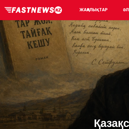
ЖАҢАЛЫҚТАР
ӘЛ
Қазақ