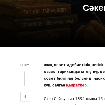
Сәке
Қазақ совет әдебиетінің негі
БӨЛІСУ
қазақ тарихындағы ең күрдел
совет билігінің белсенді наси
күш салған
қайраткер.
Сәкен Сейфуллин 1894 жылы 15 