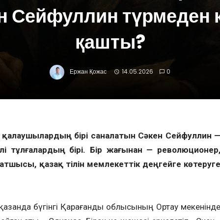
н Сейфуллин түрмеден 
қашты?
Ержан Қожас
14.05.2026
0
зін қалаушылардың бірі саналатын Сәкен Сейфуллин 
і тұлғалардың бірі. Бір жағынан — революционер
хатшысы, қазақ тілін мемлекеттік деңгейге көтеруг
қазанда бүгінгі Қарағанды облысының Ортау мекенінд