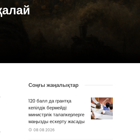
қалай
Соңғы жаңалықтар
—
,
120 балл да грантқа
е
кепілдік бермейді:
министрлік талапкерлерге
маңызды ескерту жасады
08.08.2026
е