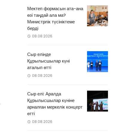
»
Мектеп формасын ата-ана
өзі таңдай ала ма?
Министрлік түсініктеме
н
берді
н
08.08.2026
.
л
Сыр елінде
Құрылысшылар күні
м
аталып өтті
і
08.08.2026
Сыр елі: Аралда
н
Құрылысшылар күніне
у
арналған меркелік концерт
өтті
08.08.2026