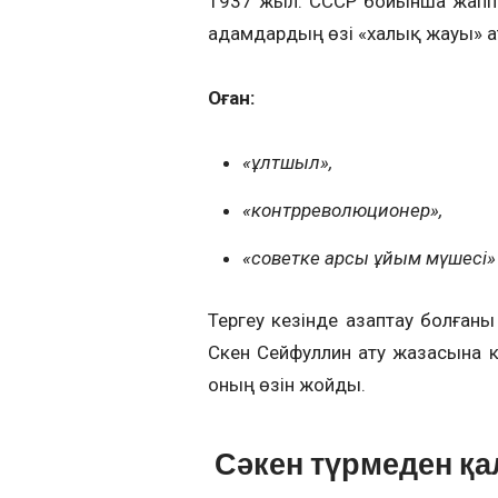
1937 жыл. СССР бойынша жаппай
адамдардың өзі «халық жауы» ата
Оған:
«ұлтшыл»,
«контрреволюционер»,
«советке қарсы ұйым мүшесі
Тергеу кезінде азаптау болған
Сәкен Сейфуллин ату жазасына к
оның өзін жойды.
Сәкен түрмеден қа