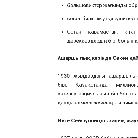
большевиктер жағымды обра
совет билігі «құтқарушы күш
Соған қарамастан, кіта
дереккөздердің бірі болып қ
Ашаршылық кезінде Сәкен қа
1930 жылдардағы ашаршылық 
бірі. Қазақстанда милли
интеллигенциясының бір бөлігі 
қалды немесе жүйенің қысымында
Неге Сейфуллинді «халық жау