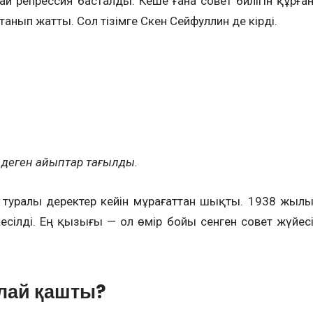
 репрессия басталды. Кеше ғана совет билігін құрға
нып жатты. Сол тізімге Сәкен Сейфуллин де кірді.
» деген айыптар тағылды.
ы туралы деректер кейін мұрағаттан шықты. 1938 жыл
есілді. Ең қызығы — ол өмір бойы сенген совет жүйес
лай қашты?