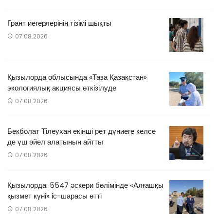
Грант иегерлерінің тізімі шықты
07.08.2026
Қызылорда облысында «Таза Қазақстан»
экологиялық акциясы өткізілуде
07.08.2026
Бекболат Тілеухан екінші рет дүниеге келсе
де үш әйел алатынын айтты
07.08.2026
Қызылорда: 5547 әскери бөлімінде «Алғашқы
қызмет күні» іс-шарасы өтті
07.08.2026