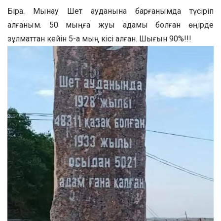
Бірақ. Мынау Шет ауданына барғанымда түсіріп
алғаным. 50 мыңға жуық адамы болған өңірде
зұлматтан кейін 5-ақ мың кісі қалған. Шығын 90%!!!