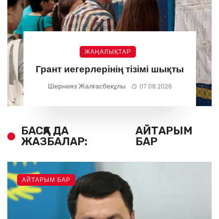
ЖАҢАЛЫҚТАР
Грант иегерлерінің тізімі шықты
Шернияз Жалғасбекұлы
07.08.2026
БАСҚА ДА
АЙТАРЫМ
ЖАЗБАЛАР:
БАР
АЙТАРЫМ БАР