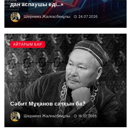
дан аспаушы еді…»
Шернияз Жалғасбекұлы
24.07.2026
АЙТАРЫМ БАР
Сәбит Мұқанов сатқын ба?
Шернияз Жалғасбекұлы
16.07.2026