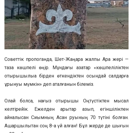
Советтік пропоганда, Шет-Жаңарқа жалпы Арқа жері —
таза көшпелі өңір. Мұндағы қазақтар «көшпеліліктен
отырықшылыққа бірден өткендіктен осындай салдарға
ұрынуы мүмкін» деп ақталғанын білеміз.
Олай болса, нағыз отырықшы Оңтүстіктен мысал
келтірейік. Ежелден арықтар қазып, егіншілікпен
айналысқан Сиқымның Асан руының 70 түтіні болған.
Ашаршылықтан соң 8-ақ үй қалған! Бұл жерде де шығын