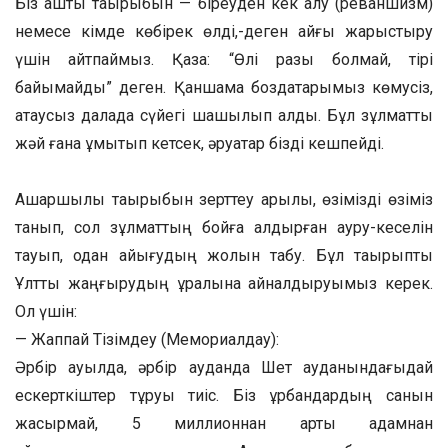
Біз аштық тақырыбын — біреуден кек алу (реваншизм)
немесе кімде көбірек өлді,-деген қайғы жарыстыру
үшін айтпаймыз. Қазақ: “Өлі разы болмай, тірі
байымайды” деген. Қаншама боздақтарымыз көмусіз,
атаусыз далада сүйегі шашылып қалды. Бұл зұлматты
жәй ғана ұмытып кетсек, әруақтар бізді кешпейді.
Ашаршылық тақырыбын зерттеу арқылы, өзімізді өзіміз
танып, сол зұлматтың бойға қалдырған ауру-кеселін
тауып, одан айығудың жолын табу. Бұл тақырыпты
Ұлттық жаңғырудың құралына айналдыруымыз керек.
Ол үшін:
— Жаппай Тізімдеу (Мемориалдау):
Әрбір ауылда, әрбір ауданда Шет ауданындағыдай
ескерткіштер тұруы тиіс. Біз құрбандардың санын
жасырмай, 5 миллионнан артық адамнан