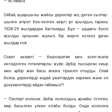
— 90 пайыз.
Ойбай, ашаршылық жайлы деректер жоқ,-деген сылтау-
шылғи өтірік! Кез-келген қазіргі ірі ауылдың тарихы
1928-29 жылдардан басталады. Бұл — қырдағы бүкіл
ауылды орнынан жұлып, бір жерге колхоз құрған
жылдар ғой.
Совет өкіметі — бюрократия мен есеп-қисапқа
негізделген тоталитарлық жүйе. Әрбір пысқырған сиыр
мен әрбір жан басы қағазға тіркеліп отырды. Олай
болса, деректерді қандай құжаттардан көреміз және ол
документтерді қайдан табамыз?!
— Паспорт колхоза: Әрбір колхоздың арнайы тігілген,
мөр басылған үлкен кітабы болды. Онда колхозға