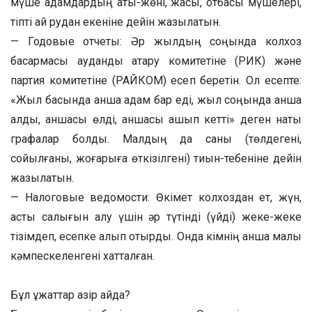
мүше адамдардың аты-жөні, жасы, отбасы мүшелері,
тіпті қай рудан екеніне дейін жазылатын.
— Годовые отчеты: Әр жылдың соңында колхоз
басқармасы аудандық атқару комитетіне (РИК) және
партия комитетіне (РАЙКОМ) есеп беретін. Ол есепте:
«Жыл басында қанша адам бар еді, жыл соңында қанша
қалды, қаншасы өлді, қаншасы қашып кетті» деген нақты
графалар болды. Малдың да саны (төлдегені,
сойылғаны, жоғарыға өткізілгені) тиын-тебеніне дейін
жазылатын.
— Налоговые ведомости: Өкімет колхоздан ет, жүн,
астық салығын алу үшін әр түтінді (үйді) жеке-жеке
тізімдеп, есепке алып отырды. Онда кімнің қанша малы
кәмпескеленгені хатталған.
Бұл құжаттар қазір қайда?