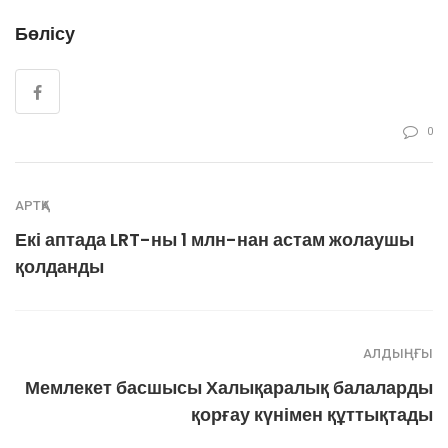
Бөлісу
0
АРТҚА
Екі аптада LRT-ны 1 млн-нан астам жолаушы
қолданды
АЛДЫҢҒЫ
Мемлекет басшысы Халықаралық балаларды
қорғау күнімен құттықтады