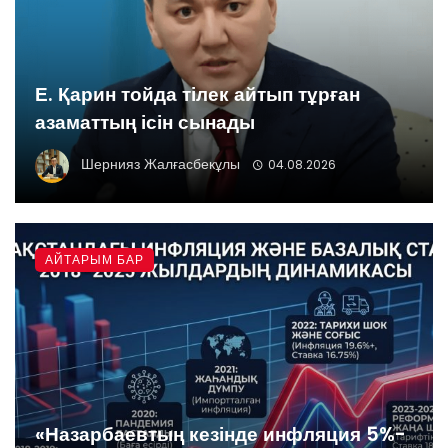
Е. Қарин тойда тілек айтып тұрған
азаматтың ісін сынады
Шернияз Жалғасбекұлы
04.08.2026
АЙТАРЫМ БАР
«Назарбаевтың кезінде инфляция 5%-