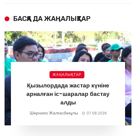
БАСҚА ДА ЖАҢАЛЫҚТАР
ЖАҢАЛЫҚТАР
Қызылордада жастар күніне
арналған іс-шаралар бастау
алды
Шернияз Жалғасбекұлы
07.08.2026