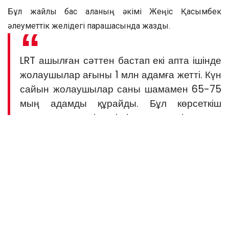
Бұл жайлы бас қаланың әкімі Жеңіс Қасымбек
әлеуметтік желідегі парақшасында жазды.
LRT ашылған сәттен бастап екі апта ішінде
жолаушылар ағыны 1 млн адамға жетті. Күн
сайын жолаушылар саны шамамен 65-75
мың адамды құрайды. Бұл көрсеткіш
қалалық рельсті көліктің жаңа түрі елорда
тұрғындары мен қонақтары арасында
сұранысқа ие екенін көрсетеді.
LRT-ны белсенді пайдаланып, жаңа көлік
жүйесіне сенім артқаны әрі
инфрақұрылымға жауапкершілікпен
қарағаны үшін жолаушыларға алғысымды
білдіремін.