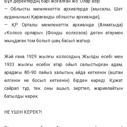
Бұл деректердің бәрі жоғалған жоқ. Олар қазір:
— Облыстық мемлекеттік архивтерде (мысалы, Шет
ауданыныкі Қарағанды облыстық архивінде);
— ҚР Орталық мемлекеттік архивінде (Алматыда)
«Колхоз қорлары» (Фонды колхозов) деген атаумен
мыңдаған том болып шаң басып жатыр.
Жәй ғана 1929 жылғы колхоздың Жылдық есебі мен
1933 жылғы есебін қатар қойып салыстырған адам,
арадағы 80-90 пайыз халықтың қайда кеткенін (аштан
өлгенін не босып кеткенін) бірден көреді. Құжат
сайрап тұр, тек оны ашып, зерттеп, жариялайтын
батылдық керек.
НЕ ҮШІН КЕРЕК?!