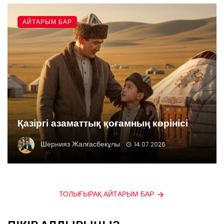
АЙТАРЫМ БАР
Қазіргі азаматтық қоғамның көрінісі
Шернияз Жалғасбекұлы
14.07.2026
ТОЛЫҒЫРАҚ АЙТАРЫМ БАР