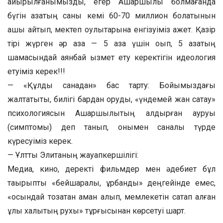
айырылғанымызды, егер Ашаршылық болмағанда
бүгін қазақтың саны кемі 60-70 миллион болатынын
ашық айтып, мектеп оқулықтарына енгізуіміз қажет. Қазір
тірі жүрген әр қазақ — 5 қазақ үшін оқып, 5 қазақтың
шамасындай аянбай қызмет ету керектігін идеология
етуіміз керек!!!
— «Құлдық санадан» бас тарту: Бойымыздағы
жалтақтықты, билігі бардан қорқуды, «үндемей жан сақтау»
психологиясын Ашаршылықтың қалдырған ауруы
(симптомы) деп танып, онымен саналы түрде
күресуіміз керек.
— Ұлттық Элитаның жауапкершілігі:
Медиа, кино, деректі фильмдер мен әдебиет бұл
тақырыпты «бейшаралық, құрбандық» деңгейінде емес,
«осындай тозақтан аман қалып, мемлекетін сақтап қалған
ұлы халықтың рухы» тұрғысынан көрсетуі шарт.