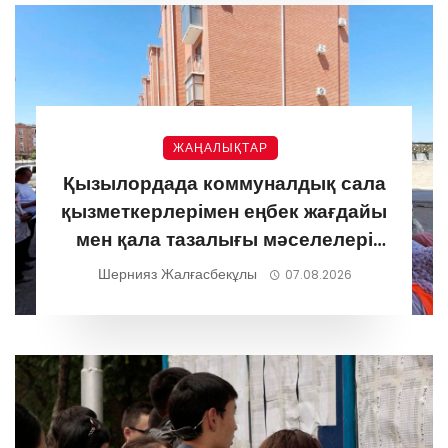
ЖАҢАЛЫҚТАР
Қызылордада коммуналдық сала
қызметкерлерімен еңбек жағдайы
мен қала тазалығы мәселелері
талқыланды
Шернияз Жалғасбекұлы
07.08.2026