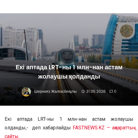
Екі аптада LRT-ны 1 млн-нан астам
жолаушы қолданды
Шернияз Жалғасбекұлы
31.05.2026
0
Екі аптада LRT-ны 1 млн-нан астам жолаушы
қолданды,- деп хабарлайды
FASTNEWS.KZ — ақпараттық
сайты.