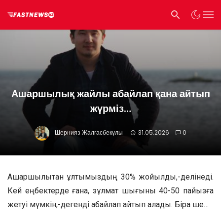
Ашаршылық жайлы абайлап қана айтып
жүрміз…
Шернияз Жалғасбекұлы
31.05.2026
0
Ашаршылықтан ұлтымыздың 30% жойылды,-делінеді.
Кей еңбектерде ғана, зұлмат шығыны 40-50 пайызға
жетуі мүмкін,-дегенді абайлап айтып қалады. Бірақ ше…