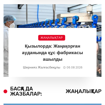
ЖАҢАЛЫҚТАР
Қызылорда: Жаңақорған
ауданында құс фабрикасы
ашылды
Шернияз Жалғасбекұлы
06.08.2026
БАСҚА ДА
ЖАҢАЛЫҚТАР
ЖАЗБАЛАР: