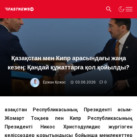
Қазақстан мен Кипр арасындағы жаңа
кезең: Қандай құжаттарға қол қойылды?
Ержан Қожас
03.06.2026
0
Қазақстан Республикасының Президенті Қасым-
Жомарт Тоқаев пен Кипр Республикасының
Президенті Никос Христодулидис жүргізген
келіссөздер қорытындысы бойынша мемлекеттер