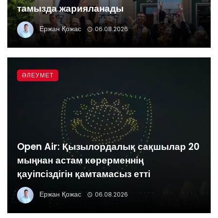
тамызда жарияланады
Ержан Қожас
06.08.2026
ӘЛЕУМЕТ
Open Air: Қызылордалық сақшылар 20
мыңнан астам көрерменнің
қауіпсіздігін қамтамасыз етті
Ержан Қожас
06.08.2026