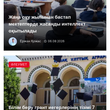
Жаңа оқу жылынан бастап
мектептерде жасанды интеллект
оқытылады
Ержан Қожас
06.08.2026
ӘЛЕУМЕТ
Білім беру грант иегерлерінің тізімі 7