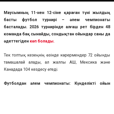
Маусымның 11-нен 12-сіне қараған түні жылдың
басты футбол турнирі – әлем чемпионаты
басталады. 2026 турнирінде алғаш рет бірден 48
команда бақ сынайды, сондықтан ойындар саны да
әдеттегіден
көп болады.
Тек топтық кезеңнің өзінде көрермендер 72 ойынды
тамашалай алады, ал жалпы АҚШ, Мексика және
Канадада 104 кездесу өтеді.
Футболдан әлем чемпионаты: Күнделікті ойын
кестесі
Турнирдің шымылдығын Мексика мен Оңтүстік
Африка Республикасы (ОАР) арасындағы матч ашады.