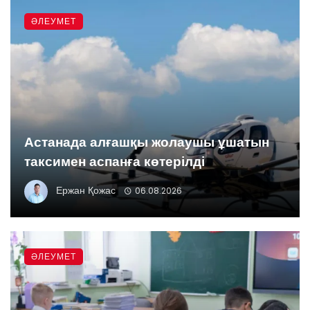
ӘЛЕУМЕТ
Астанада алғашқы жолаушы ұшатын
таксимен аспанға көтерілді
Ержан Қожас
06.08.2026
ӘЛЕУМЕТ