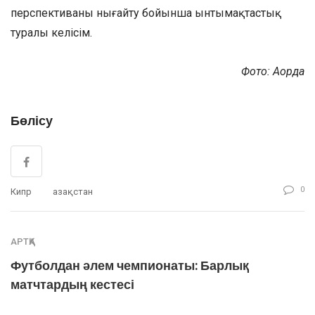
перспективаны нығайту бойынша ынтымақтастық
туралы келісім.
Фото: Ақорда
Бөлісу
0
Кипр
Қазақстан
АРТҚА
Футболдан әлем чемпионаты: Барлық
матчтардың кестесі