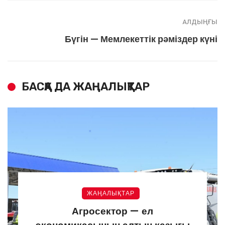
АЛДЫҢҒЫ
Бүгін — Мемлекеттік рәміздер күні
БАСҚА ДА ЖАҢАЛЫҚТАР
ЖАҢАЛЫҚТАР
Агросектор — ел