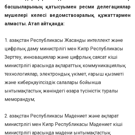
басшыларының қатысуымен ресми делегациялар
мүшелері келесі ведомствоаралық құжаттармен
алмасты. Атап айтқанда:
1. Қазақстан Республикасы Жасанды интеллект және
цифрлық даму министрлігі мен Кипр Республикасы
Зерттеу, инновациялар және цифрлық саясат кіші
министрлігі арасында ақпараттық коммуникациялық
технологиялар, электрондық үкімет, ғарыш қызметі
және киберқауіпсіздік салалары бойынша
ынтымақтастық жөніндегі өзара түсіністік туралы
меморандум;
2. Қазақстан Республикасы Мәдениет және ақпарат
министрлігі мен Кипр Республикасы Мәдениет кіші
министрлігі арасында мәдени ынтымақтастық