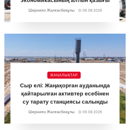
экономикасының алтын қазығы
Шернияз Жалғасбекұлы
06.08.2026
ЖАҢАЛЫҚТАР
Сыр елі: Жаңақорған ауданында
қайтарылған активтер есебінен
су тарату станциясы салынды
Шернияз Жалғасбекұлы
06.08.2026