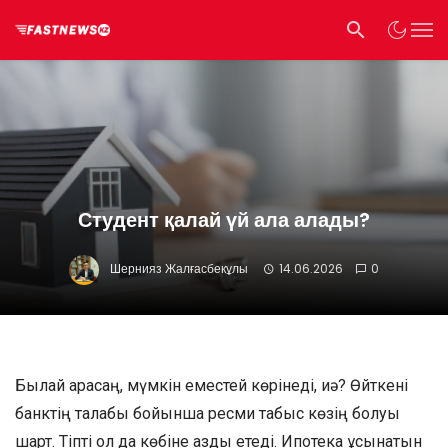
Студент қалай үй ала алады?
Шернияз Жалғасбекұлы
14.06.2026
0
Былай қарасаң, мүмкін еместей көрінеді, иә? Өйткені
банктің талабы бойынша ресми табыс көзің болуы
шарт. Тіпті ол да көбіне аздық етеді. Ипотека ұсынатын