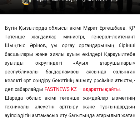
Бүгін Қызылорда облысы әкімі Мұрат Ергешбаев, ҚР
Төтенше жағдайлар министрі, генерал-лейтенант
Шыңғыс Әрінов, құқық қорғау органдарының бірінші
басшылары және зиялы қауым өкілдері Қарауылтөбе
ауылдық округіндегі «Ауыл құтқарушылары»
республикалық бағдарламасы аясында салынған
кезекті өрт сөндіру бекетінің ашылу рәсіміне қатысты,-
деп хабарлайды
FASTNEWS.KZ — ақпараттық сайты.
Шарада облыс әкімі төтенше жағдайлар қызметінің
техникалық әлеуетін арттыру және тұрғындардың
қауіпсіздігін қамтамасыз ету бағытында атқарылып жатқан
жұмыстарға тоқталды.