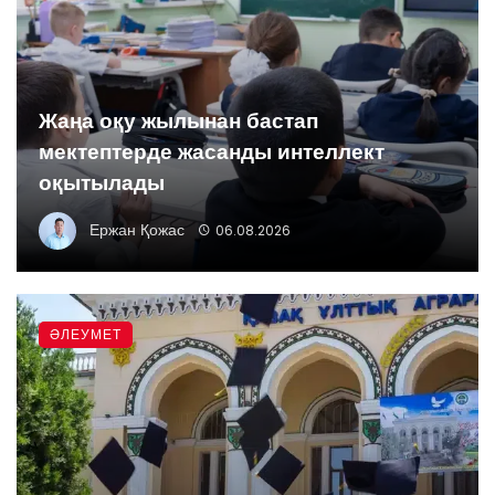
Жаңа оқу жылынан бастап
мектептерде жасанды интеллект
оқытылады
Ержан Қожас
06.08.2026
ӘЛЕУМЕТ