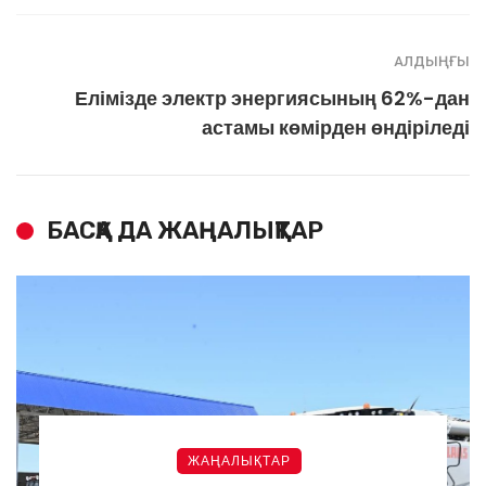
АЛДЫҢҒЫ
Елімізде электр энергиясының 62%-дан
астамы көмірден өндіріледі
БАСҚА ДА ЖАҢАЛЫҚТАР
ЖАҢАЛЫҚТАР