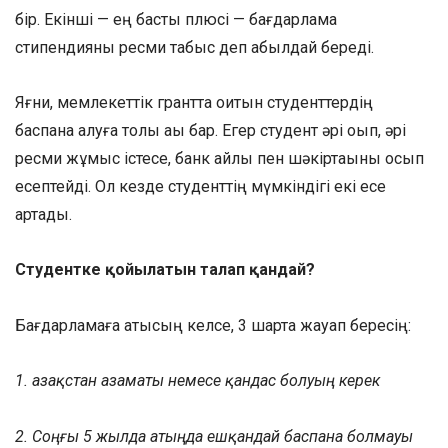
бір. Екінші — ең басты плюсі — бағдарлама
стипендияны ресми табыс деп қабылдай береді.
Яғни, мемлекеттік грантта оқитын студенттердің
баспана алуға толық қақы бар. Егер студент әрі оқып, әрі
ресми жұмыс істесе, банк айлық пен шәкіртақыны қосып
есептейді. Ол кезде студенттің мүмкіндігі екі есе
артады.
Студентке қойылатын талап қандай?
Бағдарламаға қатысқың келсе, 3 шартқа жауап бересің:
1. Қазақстан азаматы немесе қандас болуың керек
2. Соңғы 5 жылда атыңда ешқандай баспана болмауы