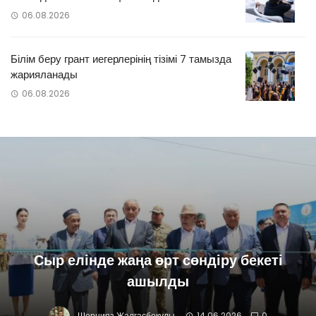
06.08.2026
Білім беру грант иегерлерінің тізімі 7 тамызда
жарияланады
06.08.2026
Сыр елінде жаңа өрт сөндіру бекеті
ашылды
Шернияз Жалғасбекұлы
14.06.2026
0