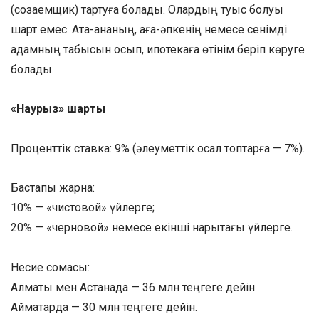
(созаемщик) тартуға болады. Олардың туыс болуы
шарт емес. Ата-ананың, аға-әпкенің немесе сенімді
адамның табысын қосып, ипотекаға өтінім беріп көруге
болады.
«Наурыз» шарты
Проценттік ставка: 9% (әлеуметтік осал топтарға — 7%).
Бастапқы жарна:
10% — «чистовой» үйлерге;
20% — «черновой» немесе екінші нарықтағы үйлерге.
Несие сомасы:
Алматы мен Астанада — 36 млн теңгеге дейін
Аймақтарда — 30 млн теңгеге дейін.