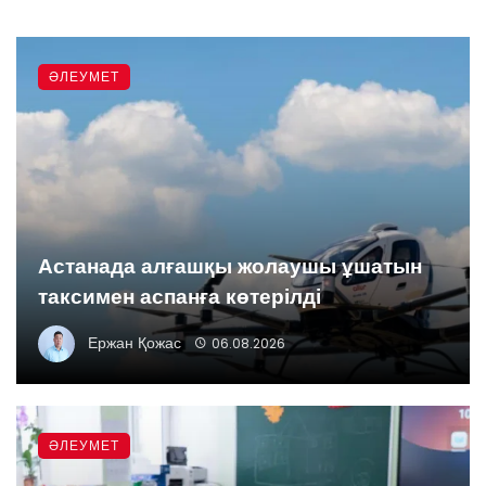
ӘЛЕУМЕТ
Астанада алғашқы жолаушы ұшатын
таксимен аспанға көтерілді
Ержан Қожас
06.08.2026
ӘЛЕУМЕТ