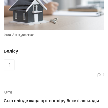
Фото: Ашық дереккөз
Бөлісу
0
АРТҚА
Сыр елінде жаңа өрт сөндіру бекеті ашылды