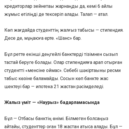
кредиторлар зейнетақы жарнаңды да, кемі 6 айлық
жұмыс өтіліңді де тексеріп алады. Талап — қатал.
Көп жағдайда студенттің жалғыз табысы — стипендия.
Десе де, мұңаюға ерте. «Шанс» бар.
Бұл ретте екінші деңгейлі банктерді тізімнен сызып
тастай беруге болады. Олар стипендияға қарап отырған
студентті «менсіне қоймас». Себебі шәкіртақыны ресми
табыс көзіне баламайды. Сосын көп банкте жас
шектеуі бар — ипотека 21 жастан рәсімделеді.
Жалғыз үміт — «Наурыз» бағдарламасында
Бұл — Отбасы банктің өнімі. Білмеген болсаңыз
айтайық, студенттер оған 18 жастан қатыса алады. Бұл —