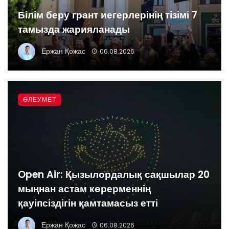
Білім беру грант иегерлерінің тізімі 7
тамызда жарияланады
Ержан Қожас
06.08.2026
ӘЛЕУМЕТ
Open Air: Қызылордалық сақшылар 20
мыңнан астам көрерменнің
қауіпсіздігін қамтамасыз етті
Ержан Қожас
06.08.2026