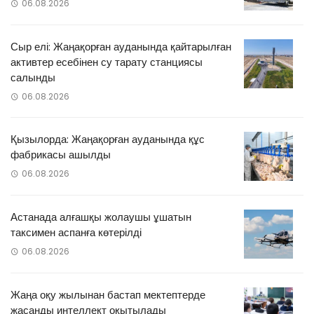
06.08.2026
Сыр елі: Жаңақорған ауданында қайтарылған
активтер есебінен су тарату станциясы
салынды
06.08.2026
Қызылорда: Жаңақорған ауданында құс
фабрикасы ашылды
06.08.2026
Астанада алғашқы жолаушы ұшатын
таксимен аспанға көтерілді
06.08.2026
Жаңа оқу жылынан бастап мектептерде
жасанды интеллект оқытылады