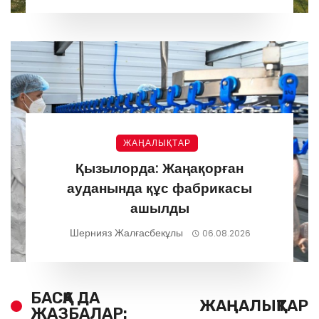
ЖАҢАЛЫҚТАР
Қызылорда: Жаңақорған
ауданында құс фабрикасы
ашылды
Шернияз Жалғасбекұлы
06.08.2026
БАСҚА ДА
ЖАҢАЛЫҚТАР
ЖАЗБАЛАР: