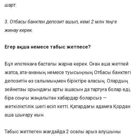
шарт.
3. Отбасы банктен депозит ашып, кемі 2 млн теңге
жинау керек.
Егер ақша немесе табыс жетпесе?
Бұл ипотекаға бастапқы жарна керек. Оған ақша жетпей
жатса, ата-ананың немесе туысыңның Отбасы банктегі
депозитін өз салымыңмен біріктіре аласың. Олардың
зейнетақы қорындағы артық ақшасын да тартуға болар еді,
бірақ соңғы жаңалықтан хабардар боларсыз —
жеткіліктілік шегі өсіп кетті. Қатардағы адамға Қордан
ақша шығару қиын.
Табыс жетпеген жағдайда 2 қосалқы қарыз алушыны