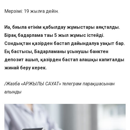
Мерзімі: 19 жылға дейін.
Иә, биылға өтінім қабылдау жұмыстары аяқталды.
Бірақ бағдарлама тағы 5 жыл жұмыс істейді.
Сондықтан қазірден бастап дайындалуға уақыт бар.
Ең бастысы, Бағдарламаны ұсынушы банктен
депозит ашып, қазірден бастап алғашқы капиталды
жинай беру керек.
/Жазба «ҚАРЖЫЛЫҚ САУАТ» телеграм парақшасынан
алынды