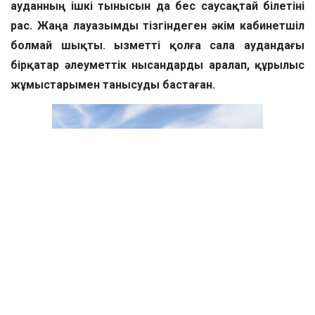
ауданның ішкі тынысын да бес саусақтай білетіні
рас. Жаңа лауазымды тізгіндеген әкім кабинетшіл
болмай шықты. Қызметті қолға сала аудандағы
бірқатар әлеуметтік нысандарды аралап, құрылыс
жұмыстарымен танысуды бастаған.
Алдымен аудан басшысы аудандағы агроөнеркәсіп
саласын дамыту бағытындағы ірі инвестициялық
жобалардың бірі – жаңа құс фабрикасының