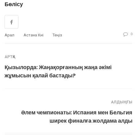
Бөлісу
0
Арал
Астана Күні
Теңіз
АРТҚА
Қызылорда: Жаңақорғанның жаңа әкімі
жұмысын қалай бастады?
АЛДЫҢҒЫ
Әлем чемпионаты: Испания мен Бельгия
ширек финалға жолдама алды