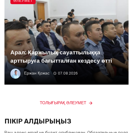
ӘЛЕУМЕТ
Арал: Қаржылық сауаттылыққа
арттыруға бағытталған кездесу өтті
Ержан Қожас
07.08.2026
ТОЛЫҒЫРАҚ ӘЛЕУМЕТ
ПІКІР ҚАЛДЫРЫҢЫЗ
Ваш адрес email не будет опубликован.
Обязательные поля