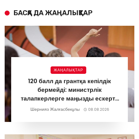
БАСҚА ДА ЖАҢАЛЫҚТАР
ЖАҢАЛЫҚТАР
120 балл да грантқа кепілдік
бермейді: министрлік
талапкерлерге маңызды ескерту
жасады
Шернияз Жалғасбекұлы
08.08.2026