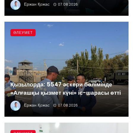
Ержан Қожас
07.08.2026
ӘЛЕУМЕТ
Қызылорда: 5547 әскери бөлімінде
«Алғашқы қызмет күні» іс-шарасы өтті
Ержан Қожас
07.08.2026