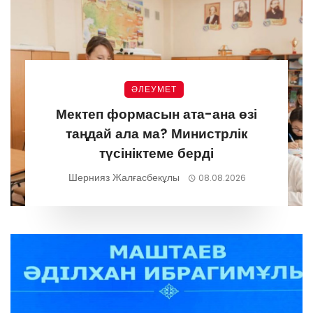
ӘЛЕУМЕТ
Мектеп формасын ата-ана өзі
таңдай ала ма? Министрлік
түсініктеме берді
Шернияз Жалғасбекұлы
08.08.2026