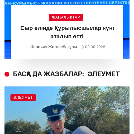
ЖАҢАЛЫҚТАР
Сыр елінде Құрылысшылар күні
аталып өтті
Шернияз Жалғасбекұлы
08.08.2026
БАСҚА ДА ЖАЗБАЛАР:
ӘЛЕУМЕТ
ӘЛЕУМЕТ