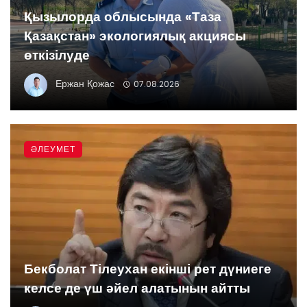
Қызылорда облысында «Таза
Қазақстан» экологиялық акциясы
өткізілуде
Ержан Қожас
07.08.2026
ӘЛЕУМЕТ
Бекболат Тілеухан екінші рет дүниеге
келсе де үш әйел алатынын айтты