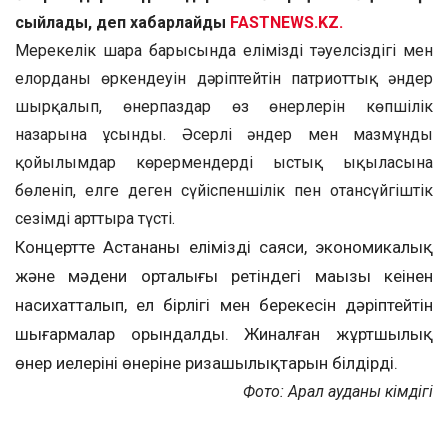
сыйлады, деп хабарлайды
FASTNEWS.KZ.
Мерекелік шара барысында еліміздің тәуелсіздігі мен
елорданың өркендеуін дәріптейтін патриоттық әндер
шырқалып, өнерпаздар өз өнерлерін көпшілік
назарына ұсынды. Әсерлі әндер мен мазмұнды
қойылымдар көрермендердің ыстық ықыласына
бөленіп, елге деген сүйіспеншілік пен отансүйгіштік
сезімді арттыра түсті.
Концертте Астананың еліміздің саяси, экономикалық
және мәдени орталығы ретіндегі маңызы кеңінен
насихатталып, ел бірлігі мен берекесін дәріптейтін
шығармалар орындалды. Жиналған жұртшылық
өнер иелерінің өнеріне ризашылықтарын білдірді.
Фото: Арал ауданы әкімдігі