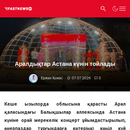
Аралдықтар Астана күнін тойлады
Ержан Қожас
07.07.2026
0
Кеше Қызылорда облысына қарасты Арал
қаласындағы Балықшылар аллеясында Астана
күніне орай мерекелік концерт ұйымдастырылып,
өнерпаздар тұрғындарға көтеріңкі көңіл күй