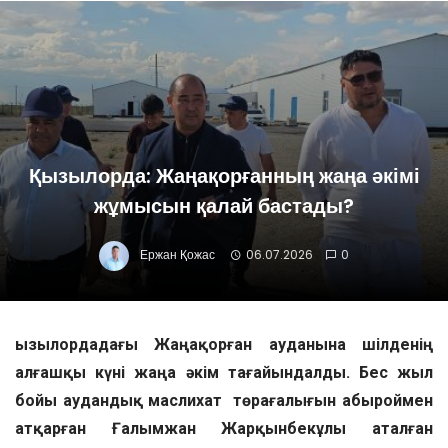
Қызылорда: Жаңақорғанның жаңа әкімі
жұмысын қалай бастады?
Ержан Қожас
06.07.2026
0
Қызылордадағы Жаңақорған ауданына шілденің
алғашқы күні жаңа әкім тағайындалды
. Бес жыл
бойы аудандық маслихат төрағалығын абыроймен
атқарған Ғалымжан Жарқынбекұлы аталған