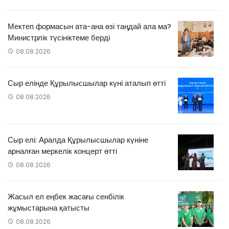
Мектеп формасын ата-ана өзі таңдай ала ма?
Министрлік түсініктеме берді
08.08.2026
Сыр елінде Құрылысшылар күні аталып өтті
08.08.2026
Сыр елі: Аралда Құрылысшылар күніне
арналған меркелік концерт өтті
08.08.2026
Жасыл ел еңбек жасағы сенбілік
жұмыстарына қатысты
08.08.2026