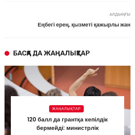
АЛДЫҢҒЫ
Еңбегі ерең, қызметі қажырлы жан
БАСҚА ДА ЖАҢАЛЫҚТАР
ЖАҢАЛЫҚТАР
120 балл да грантқа кепілдік
бермейді: министрлік