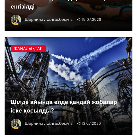
енгізілді
Шернияз Жалғасбекұлы
19.07.2026
ЖАҢАЛЫҚТАР
Шілде айында елде қандай жобалар
іске қосылды?
Шернияз Жалғасбекұлы
12.07.2026