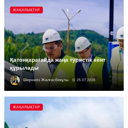
ЖАҢАЛЫҚТАР
Қатонқарағайда жаңа туристік кент
құрылады
Шернияз Жалғасбекұлы
25.07.2026
ЖАҢАЛЫҚТАР