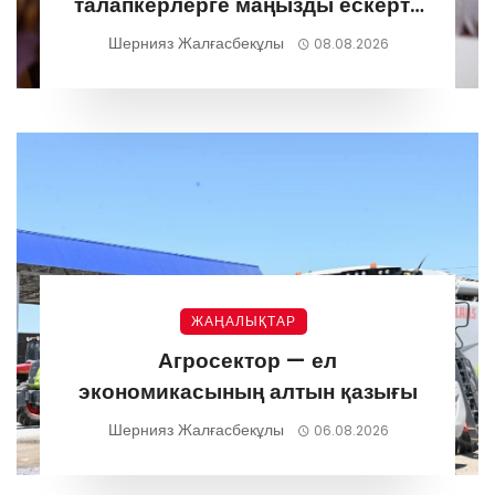
талапкерлерге маңызды ескерту
жасады
Шернияз Жалғасбекұлы
08.08.2026
ЖАҢАЛЫҚТАР
Агросектор — ел
экономикасының алтын қазығы
Шернияз Жалғасбекұлы
06.08.2026