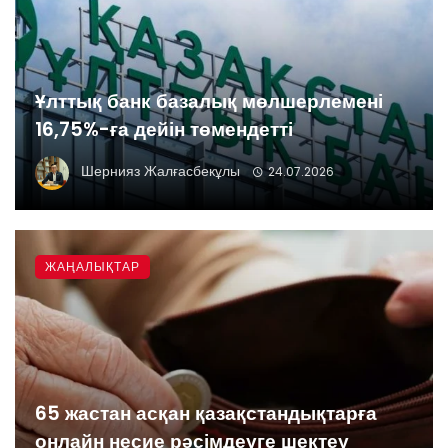
Ұлттық банк базалық мөлшерлемені
16,75%-ға дейін төмендетті
Шернияз Жалғасбекұлы
24.07.2026
ЖАҢАЛЫҚТАР
65 жастан асқан қазақстандықтарға
онлайн несие рәсімдеуге шектеу