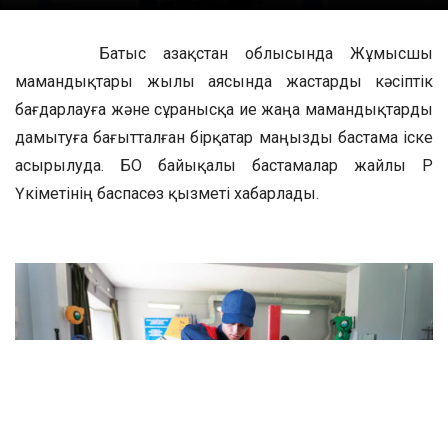
Батыс Қазақстан облысында Жұмысшы
мамандықтары жылы аясында жастарды кәсіптік
бағдарлауға және сұранысқа ие жаңа мамандықтарды
дамытуға бағытталған бірқатар маңызды бастама іске
асырылуда. БҚО байықалы бастамалар жайлы ҚР
Үкіметінің баспасөз қызметі хабарлады.