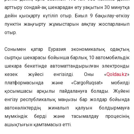
арттыру сондай-ақ шекарадан өту уақытын 30 минутқа
дейін қысқарту күтіліп отыр. Биыл 9 бақылау-өткізу
пунктін жаңғырту жұмыстарын аяқтау жоспарланып
отыр.
Сонымен қатар Еуразия экономикалық одақтың
сыртқы шекарасы бойынша барлық 10 автомобильдік
шекара бекетінде автоматтандырылған электронды
кезек жүйесі енгізілді. Оны «
Qoldau.kz
»
платформасында және «CargoRuqsat» мобилді
қосымшасы арқылы пайдалануға болады. Жүйені
енгізу республикалық маңызы бар жолдар бойында
автокөліктердің жиналып қалуын болдырмауға
мүмкіндік берді және тасымалдау процесінің
ашықтығын қамтамасыз етті.