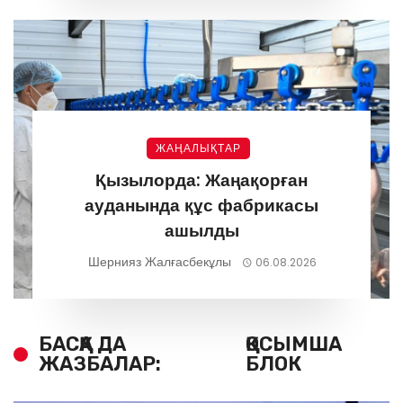
ЖАҢАЛЫҚТАР
Қызылорда: Жаңақорған
ауданында құс фабрикасы
ашылды
Шернияз Жалғасбекұлы
06.08.2026
БАСҚА ДА
ҚОСЫМША
ЖАЗБАЛАР:
БЛОК