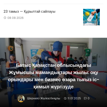
23 тамыз — Құрылтай сайлауы
08.08.2026
Батыс Қазақстан облысындағы
Жұмысшы мамандықтары жылы: оқу
орындары мен бизнес өзара тығыз іс-
қимыл жүргізуде
Шернияз Жалғасбекұлы
11.01.2025
0