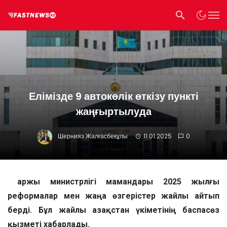
Елімізде 9 автокөлік өткізу пункті
жаңғыртылуда
Шернияз Жалғасбекұлы
11.01.2025
0
Қаржы министрлігі мамандары 2025 жылғы
реформалар мен жаңа өзгерістер жайлы айтып
берді. Бұл жайлы Қазақстан үкіметінің баспасөз
қызметі хабарлады.