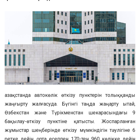
Қазақстанда автокөлік өткізу пунктерін толыққанды
жаңғырту жалғасуда. Бүгінгі таңда жаңарту Қытай,
Өзбекстан және Түрікменстан шекарасындағы 9
бақылау-өткізу пунктіне қатысты. Жоспарланған
жұмыстар шеңберінде өткізу мүмкіндігін тәулігіне 6
ретке дейін, орта есеппен 170-тен 960 көлікке дейін