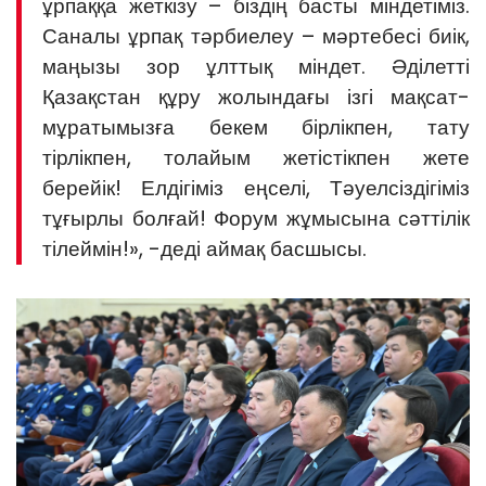
ұрпаққа жеткізу – біздің басты міндетіміз.
Саналы ұрпақ тәрбиелеу – мәртебесі биік,
маңызы зор ұлттық міндет. Әділетті
Қазақстан құру жолындағы ізгі мақсат-
мұратымызға бекем бірлікпен, тату
тірлікпен, толайым жетістікпен жете
берейік! Елдігіміз еңселі, Тәуелсіздігіміз
тұғырлы болғай! Форум жұмысына сәттілік
тілеймін!», -деді аймақ басшысы.