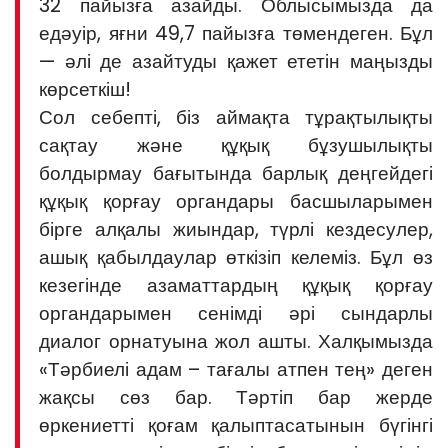
32 пайызға азайды. Облысымызда да
едәуір, яғни 49,7 пайызға төмендеген. Бұл
— әлі де азайтуды қажет ететін маңызды
көрсеткіш!
Сол себепті, біз аймақта тұрақтылықты
сақтау және құқық бұзушылықты
болдырмау бағытында барлық деңгейдегі
құқық қорғау органдары басшыларымен
бірге алқалы жиындар, түрлі кездесулер,
ашық қабылдаулар өткізіп келеміз. Бұл өз
кезегінде азаматтардың құқық қорғау
органдарымен сенімді әрі сындарлы
диалог орнатуына жол ашты. Халқымызда
«Тәрбиелі адам – тағалы атпен тең» деген
жақсы сөз бар. Тәртіп бар жерде
өркениетті қоғам қалыптасатынын бүгінгі