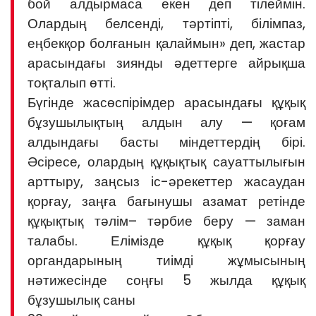
бой алдырмаса екен деп тілеймін.
Олардың белсенді, тәртіпті, білімпаз,
еңбекқор болғанын қалаймын» деп, жастар
арасындағы зиянды әдеттерге айрықша
тоқталып өтті.
Бүгінде жасөспірімдер арасындағы құқық
бұзушылықтың алдын алу — қоғам
алдындағы басты міндеттердің бірі.
Әсіресе, олардың құқықтық сауаттылығын
арттыру, заңсыз іс-әрекеттер жасаудан
қорғау, заңға бағынушы азамат ретінде
құқықтық тәлім– тәрбие беру — заман
талабы. Елімізде құқық қорғау
органдарының тиімді жұмысының
нәтижесінде соңғы 5 жылда құқық
бұзушылық саны