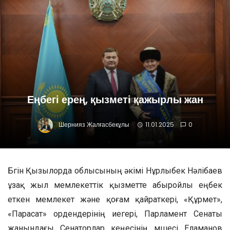
Еңбегі ерең, қызметі қажырлы жан
Шернияз Жалғасбекұлы
11.01.2025
0
Бүгін Қызылорда облысының әкімі Нұрлыбек Нәлібаев
ұзақ жыл мемлекеттік қызметте абыройлы еңбек
еткен мемлекет және қоғам қайраткері, «Құрмет»,
«Парасат» ордендерінің иегері, Парламент Сенаты
жанындағы Сенаторлар кеңесінің мүшесі Еламанов