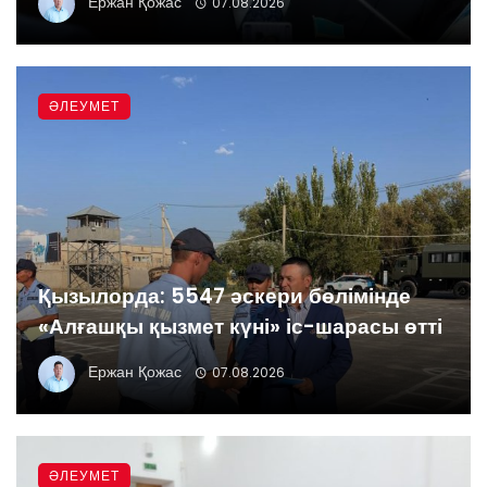
Ержан Қожас
07.08.2026
ӘЛЕУМЕТ
Қызылорда: 5547 әскери бөлімінде
«Алғашқы қызмет күні» іс-шарасы өтті
Ержан Қожас
07.08.2026
ӘЛЕУМЕТ