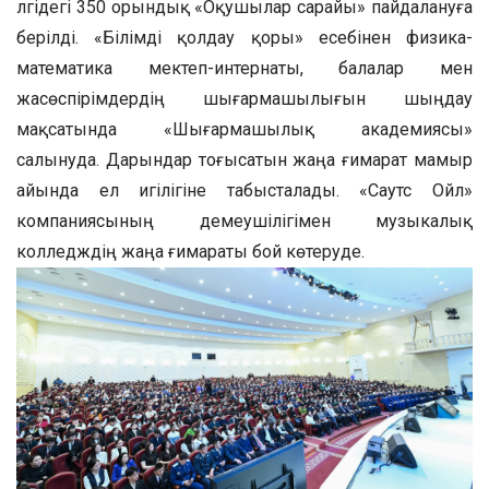
үлгідегі 350 орындық «Оқушылар сарайы» пайдалануға
берілді. «Білімді қолдау қоры» есебінен физика-
математика мектеп-интернаты, балалар мен
жасөспірімдердің шығармашылығын шыңдау
мақсатында «Шығармашылық академиясы»
салынуда. Дарындар тоғысатын жаңа ғимарат мамыр
айында ел игілігіне табысталады. «Саутс Ойл»
компаниясының демеушілігімен музыкалық
колледждің жаңа ғимараты бой көтеруде.