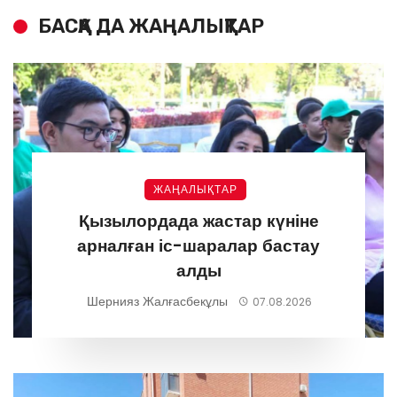
БАСҚА ДА ЖАҢАЛЫҚТАР
ЖАҢАЛЫҚТАР
Қызылордада жастар күніне
арналған іс-шаралар бастау
алды
Шернияз Жалғасбекұлы
07.08.2026