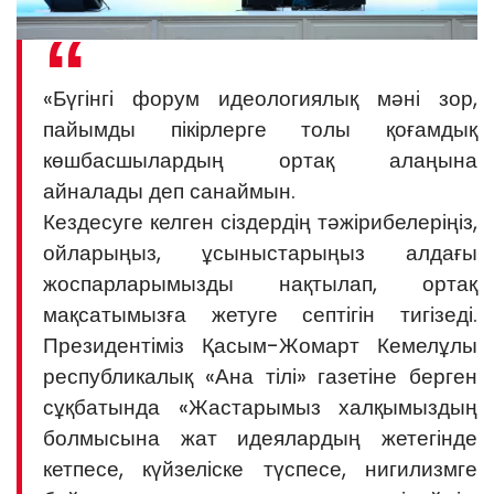
«Бүгінгі форум идеологиялық мәні зор,
пайымды пікірлерге толы қоғамдық
көшбасшылардың ортақ алаңына
айналады деп санаймын.
Кездесуге келген сіздердің тәжірибелеріңіз,
ойларыңыз, ұсыныстарыңыз алдағы
жоспарларымызды нақтылап, ортақ
мақсатымызға жетуге септігін тигізеді.
Президентіміз Қасым-Жомарт Кемелұлы
республикалық «Ана тілі» газетіне берген
сұқбатында «Жастарымыз халқымыздың
болмысына жат идеялардың жетегінде
кетпесе, күйзеліске түспесе, нигилизмге