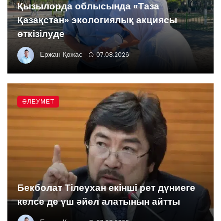
Қызылорда облысында «Таза
Қазақстан» экологиялық акциясы
өткізілуде
Ержан Қожас
07.08.2026
ӘЛЕУМЕТ
Бекболат Тілеухан екінші рет дүниеге
келсе де үш әйел алатынын айтты