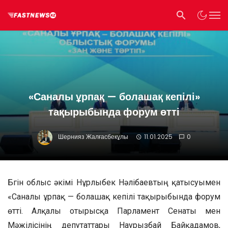
«Саналы ұрпақ — болашақ кепілі»
тақырыбында форум өтті
Шернияз Жалғасбекұлы
11.01.2025
0
Бүгін облыс әкімі Нұрлыбек Нәлібаевтың қатысуымен
«Саналы ұрпақ — болашақ кепілі тақырыбында форум
өтті. Алқалы отырысқа Парламент Сенаты мен
Мәжілісінің депутаттары Наурызбай Байқадамов,