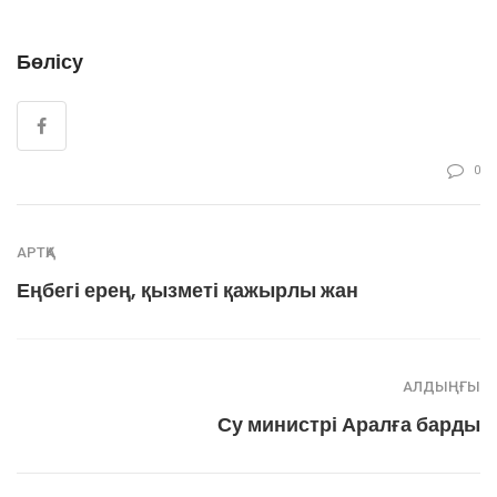
Бөлісу
0
АРТҚА
Еңбегі ерең, қызметі қажырлы жан
АЛДЫҢҒЫ
Су министрі Аралға барды