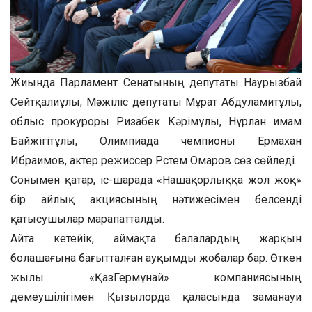
Жиында Парламент Сенатының депутаты Наурызбай
Сейтқалиұлы, Мәжіліс депутаты Мұрат Абдуламитұлы,
облыс прокуроры Ризабек Кәрімұлы, Нұрлан имам
Байжігітұлы, Олимпиада чемпионы Ермахан
Ибраимов, актер режиссер Рүстем Омаров сөз сөйледі.
Сонымен қатар, іс-шарада «Нашақорлыққа жол жоқ»
бір айлық акциясының нәтижесімен белсенді
қатысушылар марапатталды.
Айта кетейік, аймақта балалардың жарқын
болашағына бағытталған ауқымды жобалар бар. Өткен
жылы «ҚазГермұнай» компаниясының
демеушілігімен Қызылорда қаласында заманауи