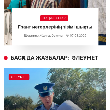
ЖАҢАЛЫҚТАР
Грант иегерлерінің тізімі шықты
Шернияз Жалғасбекұлы
07.08.2026
БАСҚА ДА ЖАЗБАЛАР:
ӘЛЕУМЕТ
ӘЛЕУМЕТ