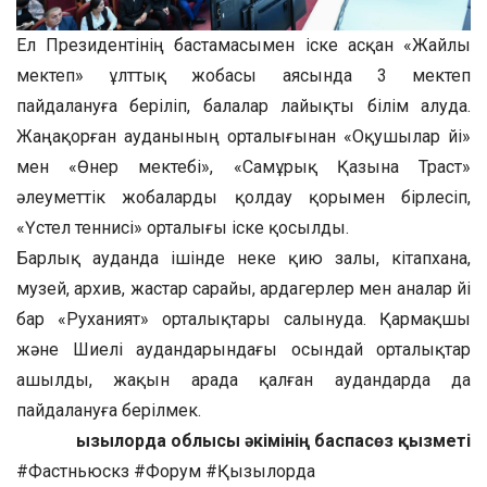
Ел Президентінің бастамасымен іске асқан «Жайлы
мектеп» ұлттық жобасы аясында 3 мектеп
пайдалануға беріліп, балалар лайықты білім алуда.
Жаңақорған ауданының орталығынан «Оқушылар үйі»
мен «Өнер мектебі», «Самұрық Қазына Траст»
әлеуметтік жобаларды қолдау қорымен бірлесіп,
«Үстел теннисі» орталығы іске қосылды.
Барлық ауданда ішінде неке қию залы, кітапхана,
музей, архив, жастар сарайы, ардагерлер мен аналар үйі
бар «Руханият» орталықтары салынуда. Қармақшы
және Шиелі аудандарындағы осындай орталықтар
ашылды, жақын арада қалған аудандарда да
пайдалануға берілмек.
Қызылорда облысы әкімінің баспасөз қызметі
#Фастньюскз #Форум #Қызылорда