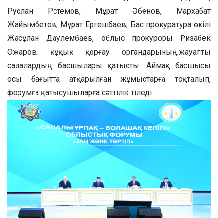
Руслан Рүстемов, Мұрат Әбенов, Мархабат
Жайымбетов, Мұрат Ергешбаев, Бас прокуратура өкілі
Жасұлан Даулембаев, облыс прокуроры Ризабек
Ожаров, құқық қорғау органдарының,жауапты
салалардың басшылары қатысты. Аймақ басшысы
осы бағытта атқарылған жұмыстарға тоқталып,
форумға қатысушыларға сәттілік тіледі.