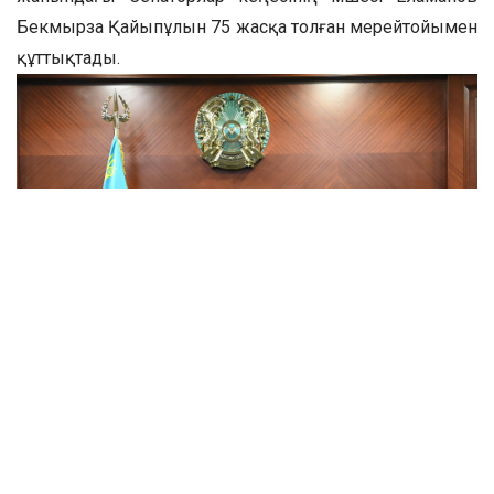
Бекмырза Қайыпұлын 75 жасқа толған мерейтойымен
құттықтады.
Іс-шараға Сыр еліне арнайы келген Бекмырза