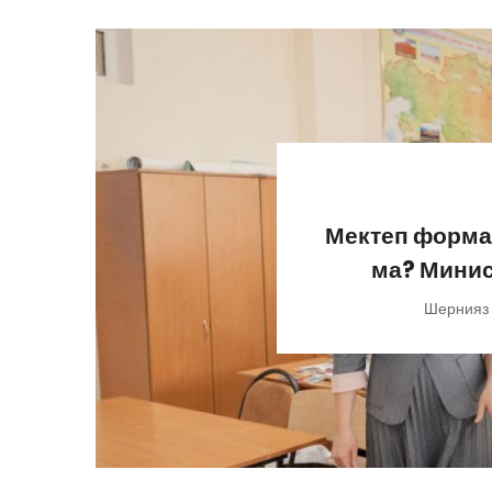
Мектеп формас
ма? Минист
Шернияз