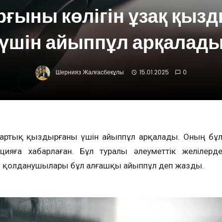
рғыны көлігін ұзақ қыз
үшін айыппұл арқалад
Шернияз Жалғасбекұлы
15.01.2025
0
н артық қыздырғаны үшін айыппұл арқалады. Оның бұ
ицияға хабарлаған. Бұл туралы әлеуметтік желілерд
і қолданушылары бұл алғашқы айыппұл деп жазды.