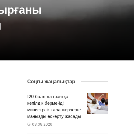
дырғаны
ы
Соңғы жаңалықтар
л
е
120 балл да грантқа
кепілдік бермейді:
министрлік талапкерлерге
маңызды ескерту жасады
08.08.2026