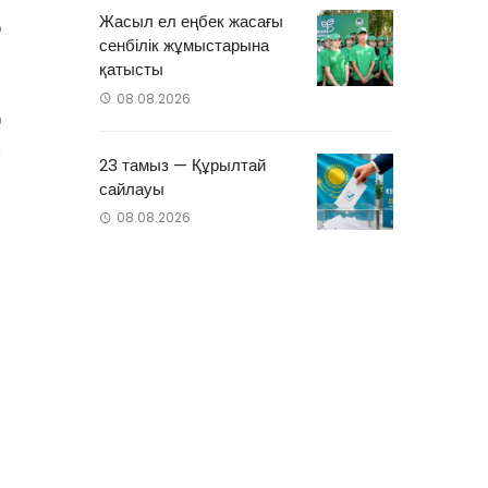
Жасыл ел еңбек жасағы
қ
сенбілік жұмыстарына
қатысты
08.08.2026
0
23 тамыз — Құрылтай
сайлауы
08.08.2026