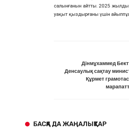
салынғанын айтты. 2025 жылдың 
уақыт қыздырғаны үшін айыппұл 
Дінмұхаммед Бект
Денсаулық сақтау минис
Құрмет грамота
марапат
БАСҚА ДА ЖАҢАЛЫҚТАР