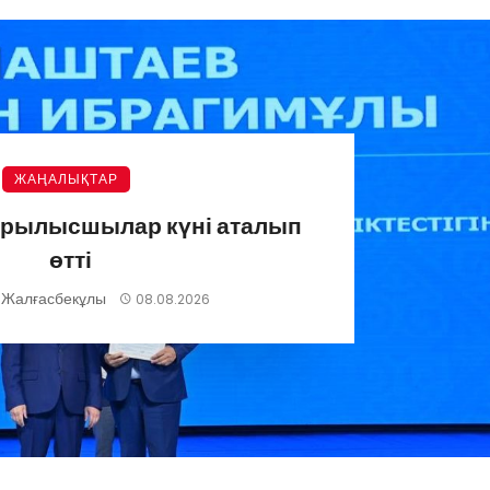
ЖАҢАЛЫҚТАР
ұрылысшылар күні аталып
өтті
 Жалғасбекұлы
08.08.2026