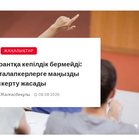
ЖАҢАЛЫҚТАР
грантқа кепілдік бермейді:
 талапкерлерге маңызды
скерту жасады
 Жалғасбекұлы
08.08.2026