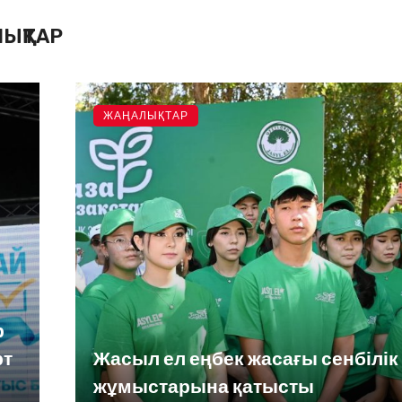
ЫҚТАР
ЖАҢАЛЫҚТАР
р
рт
Жасыл ел еңбек жасағы сенбілік
жұмыстарына қатысты