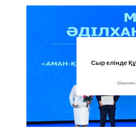
Сыр елінде Қ
Шернияз