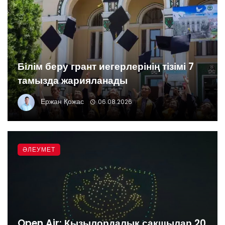
Білім беру грант иегерлерінің тізімі 7
тамызда жарияланады
Ержан Қожас
06.08.2026
ӘЛЕУМЕТ
Open Air: Қызылордалық сақшылар 20