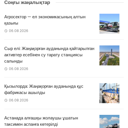
Соңғы жаңалықтар
Агросектор — ел экономикасының алтын
қазығы
06.08.2026
Сыр елі: Жаңақорған ауданында қайтарылған
активтер есебінен су тарату станциясы
салынды
06.08.2026
Қызылорда: Жаңақорған ауданында құс
фабрикасы ашылды
06.08.2026
Астанада алғашқы жолаушы ұшатын
таксимен аспанға көтерілді