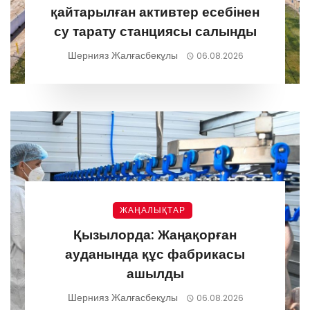
қайтарылған активтер есебінен
су тарату станциясы салынды
Шернияз Жалғасбекұлы
06.08.2026
ЖАҢАЛЫҚТАР
Қызылорда: Жаңақорған
ауданында құс фабрикасы
ашылды
Шернияз Жалғасбекұлы
06.08.2026