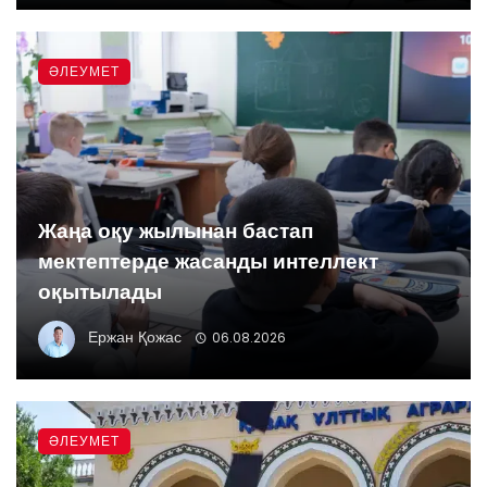
ӘЛЕУМЕТ
Жаңа оқу жылынан бастап
мектептерде жасанды интеллект
оқытылады
Ержан Қожас
06.08.2026
ӘЛЕУМЕТ