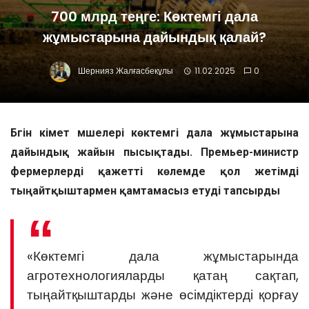
700 млрд теңге: Көктемгі дала
жұмыстарына дайындық қалай?
Шернияз Жалғасбекұлы
11.02.2025
0
Бүгін үкімет мүшелері көктемгі дала жұмыстарына
дайындық жайын пысықтады. Премьер-министр
фермерлерді қажетті көлемде қол жетімді
тыңайтқыштармен қамтамасыз етуді тапсырды
«Көктемгі дала жұмыстарында
агротехнологияларды қатаң сақтап,
тыңайтқыштарды және өсімдіктерді қорғау