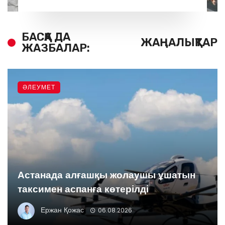
БАСҚА ДА
ЖАҢАЛЫҚТАР
ЖАЗБАЛАР:
ӘЛЕУМЕТ
Астанада алғашқы жолаушы ұшатын
таксимен аспанға көтерілді
Ержан Қожас
06.08.2026