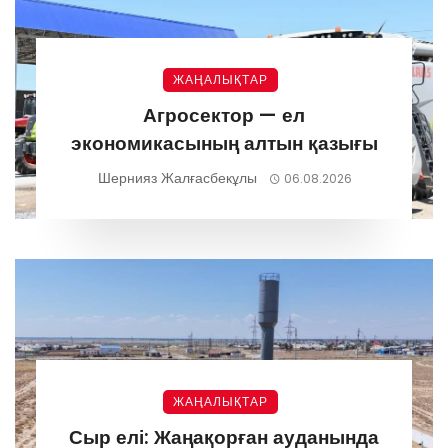
ЖАҢАЛЫҚТАР
Агросектор — ел
экономикасының алтын қазығы
Шернияз Жалғасбекұлы
06.08.2026
ЖАҢАЛЫҚТАР
Сыр елі: Жаңақорған ауданында