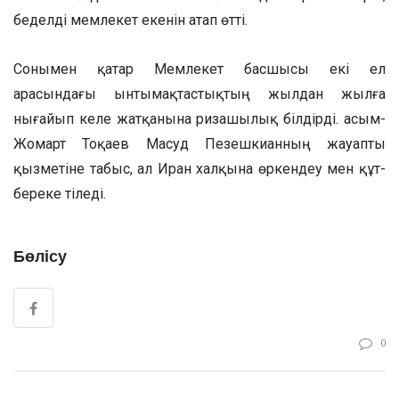
беделді мемлекет екенін атап өтті.
Сонымен қатар Мемлекет басшысы екі ел
арасындағы ынтымақтастықтың жылдан жылға
нығайып келе жатқанына ризашылық білдірді. Қасым-
Жомарт Тоқаев Масуд Пезешкианның жауапты
қызметіне табыс, ал Иран халқына өркендеу мен құт-
береке тіледі.
Бөлісу
0