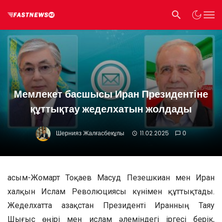
Мемлекет басшысы Иран Президентіне
құттықтау жеделхатын жолдады
Шернияз Жалғасбекұлы
11.02.2025
0
Қасым-Жомарт Тоқаев Масуд Пезешкиан мен Иран
халқын Ислам Революциясы күнімен құттықтады.
Жеделхатта Қазақстан Президенті Иранның Таяу
Шығыс өңірі мен ислам әлеміндегі іргесі берік,