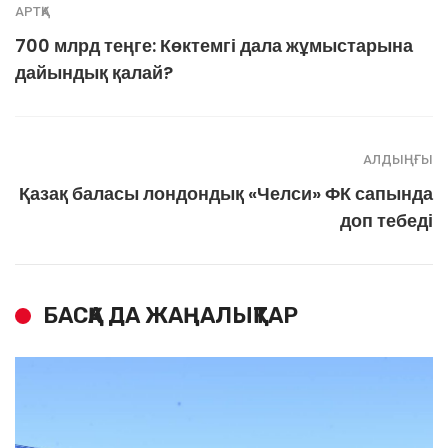
АРТҚА
700 млрд теңге: Көктемгі дала жұмыстарына
дайындық қалай?
АЛДЫҢҒЫ
Қазақ баласы лондондық «Челси» ФК сапында
доп тебеді
БАСҚА ДА ЖАҢАЛЫҚТАР