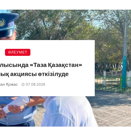
ӘЛЕУМЕТ
лысында «Таза Қазақстан»
ық акциясы өткізілуде
ан Қожас
07.08.2026