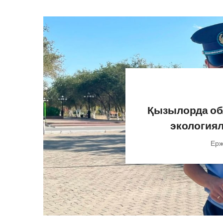
Қызылорда об
экологиял
Ерж