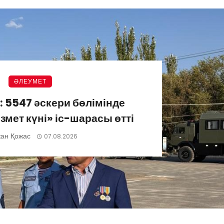
ӘЛЕУМЕТ
 5547 әскери бөлімінде
мет күні» іс-шарасы өтті
ан Қожас
07.08.2026