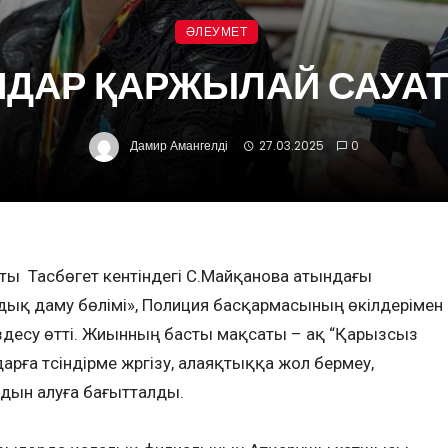
ӘЛЕУМЕТ
НДАР ҚАРЖЫЛАЙ САУАТ
Дамир Амангелді
27.03.2025
0
ты Тасбөгет кентіндегі С.Майқанова атындағы
дық даму бөлімі», Полиция басқармасының өкілдерімен
ездесу өтті. Жиынның басты мақсаты – ақ “Қарызсыз
ға түсіндірме жүргізу, алаяқтыққа жол бермеу,
лдын алуға бағытталды.