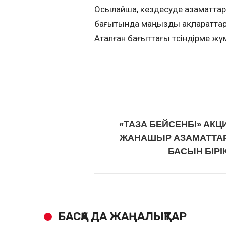
Осылайша, кездесуде азаматта
бағытында маңызды ақпараттар б
Аталған бағыттағы түсіндірме ж
«ТАЗА БЕЙСЕНБІ» АК
ЖАНАШЫР АЗАМАТТА
БАСЫН БІРІК
БАСҚА ДА ЖАҢАЛЫҚТАР