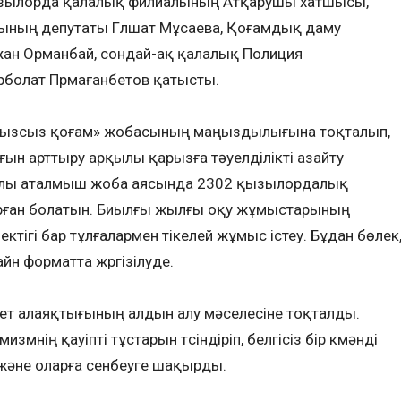
зылорда қалалық филиалының Атқарушы хатшысы,
ның депутаты Гүлшат Мұсаева, Қоғамдық даму
жан Орманбай, сондай-ақ қалалық Полиция
Ерболат Прмағанбетов қатысты.
арызсыз қоғам» жобасының маңыздылығына тоқталып,
н арттыру арқылы қарызға тәуелділікті азайту
 жылы аталмыш жоба аясында 2302 қызылордалық
ған болатын. Биылғы жылғы оқу жұмыстарының
ектігі бар тұлғалармен тікелей жұмыс істеу. Бұдан бөлек
йн форматта жүргізілуде.
нет алаяқтығының алдын алу мәселесіне тоқталды.
мнің қауіпті тұстарын түсіндіріп, белгісіз бір күмәнді
 және оларға сенбеуге шақырды.