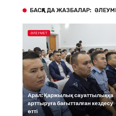
БАСҚА ДА ЖАЗБАЛАР:
ӘЛЕУМ
ӘЛЕУМЕТ
Арал: Қаржылық сауаттылыққа
арттыруға бағытталған кездесу
өтті