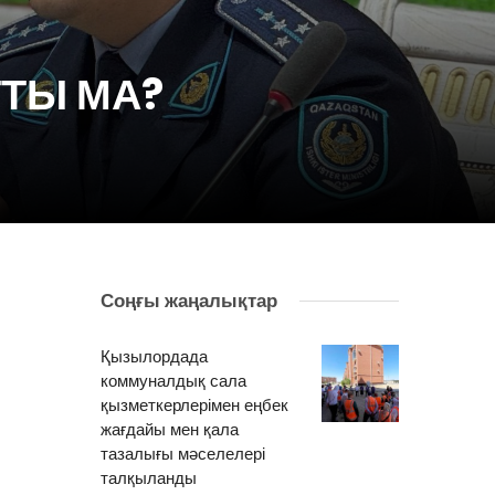
ТЫ МА?
Соңғы жаңалықтар
Қызылордада
коммуналдық сала
қызметкерлерімен еңбек
жағдайы мен қала
тазалығы мәселелері
талқыланды