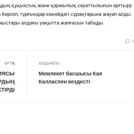
рдың құқықтық және қаржылық сауаттылығын арттыру
еріліп, тұрғындар көкейдегі сұрақтарына жауап алды.
ұмыстары алдағы уақытта жалғасын табады.
АРТҚА
АЛДЫҢҒЫ
ЦИЯСЫ
Мемлекет басшысы Кая
РДЫҢ
Калласпен кездесті
ТІРДІ