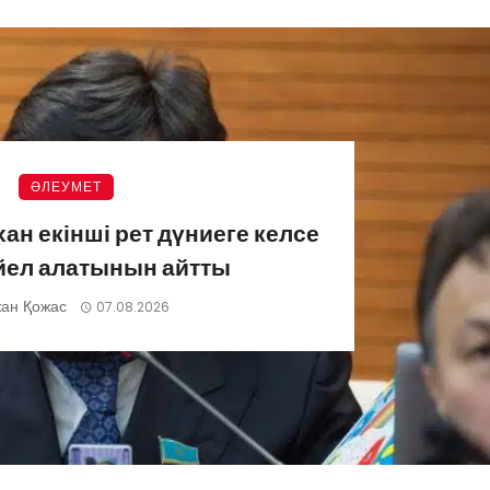
ӘЛЕУМЕТ
ан екінші рет дүниеге келсе
йел алатынын айтты
ан Қожас
07.08.2026