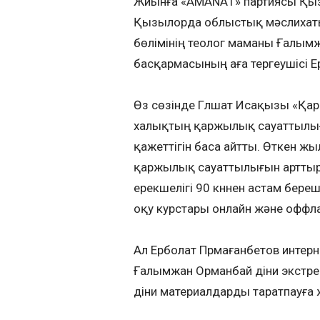
Жиынға «AMANAТ» партиясы Қы
Қызылорда облыстық мәслихаты
бөлімінің теолог маманы Ғалым
басқармасының аға тергеушісі 
Өз сөзінде Гүлшат Исақызы «Қ
халықтың қаржылық сауаттылығы
қажеттігін баса айтты. Өткен
қаржылық сауаттылығын арттыр
ерекшелігі 90 күннен астам береш
оқу курстары онлайн және оффла
Ал Ерболат Прмағанбетов интер
Ғалымжан Орманбай діни экстремиз
діни материалдарды таратпауға