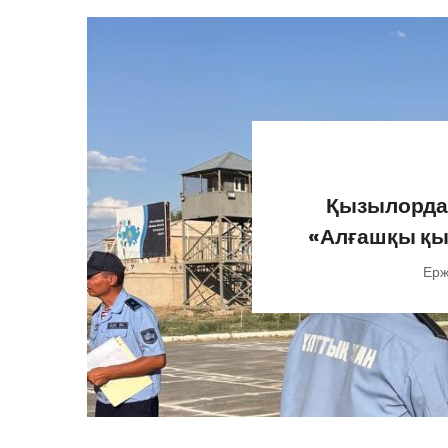
Қызылорда:
«Алғашқы қыз
Ерж