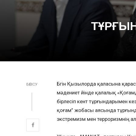
ТҰРҒЫ
Бүгін Қызылорда қаласына қарас
БӨЛІСУ
мәдениет үйінде қалалық «Қоғам
бірлесіп кент тұрғындарымен к
қоғам” жобасы аясында тұрғындар
экстремизм мен терроризмнің а