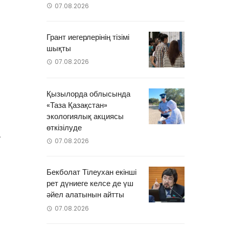
07.08.2026
Грант иегерлерінің тізімі
шықты
07.08.2026
Қызылорда облысында
«Таза Қазақстан»
экологиялық акциясы
өткізілуде
,
07.08.2026
Бекболат Тілеухан екінші
рет дүниеге келсе де үш
әйел алатынын айтты
07.08.2026