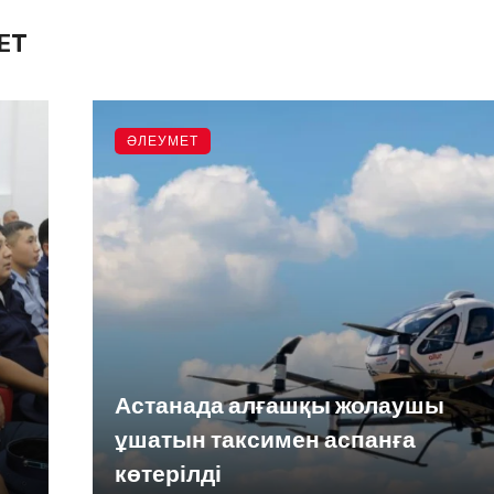
ЕТ
ӘЛЕУМЕТ
Астанада алғашқы жолаушы
ұшатын таксимен аспанға
көтерілді