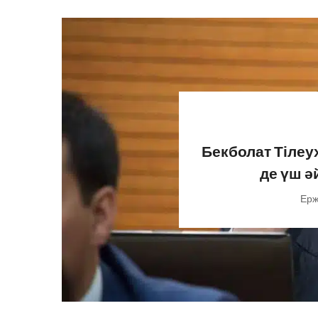
Бекболат Тілеух
де үш ә
Ерж