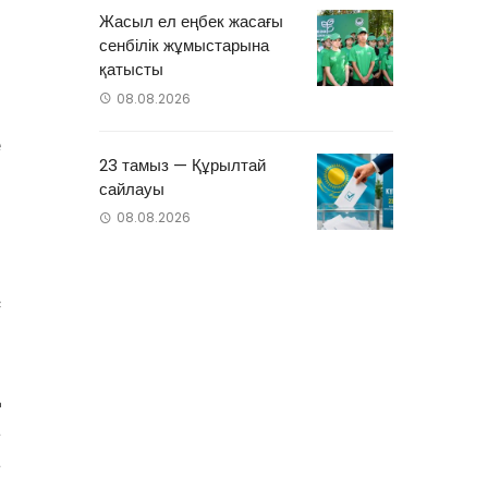
Жасыл ел еңбек жасағы
сенбілік жұмыстарына
қатысты
08.08.2026
е
23 тамыз — Құрылтай
сайлауы
08.08.2026
н
п
с
ң
а
қ