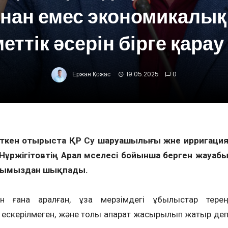
нан емес экономикалық
еттік әсерін бірге қарау
Ержан Қожас
19.05.2025
0
өткен отырыста ҚР Су шаруашылығы және ирригаци
Нұржігітовтің Арал мәселесі бойынша берген жауаб
ойымыздан шықпады.
н ғана қаралған, ұзақ мерзімдегі құбылыстар тере
р ескерілмеген, және толық ақпарат жасырылып жатыр де