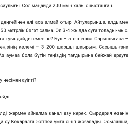
енсаулығы. Сол маңайда 200 мың халық қоныстанған.
 деңгейінен әлі аса алмай отыр. Айтуларынша, алдыме
50 метрлік бөгет салмақ. Ол 3-4 жылда суға толады-мыс
айта туындайды емес пе? Бұл – қате шешім. Сарышығанақ 
еңізінің көлемі – 3 200 шаршы шақырым. Сарышығана
 Аз аумаққа бола бүтін теңіздің тағдырына бейжай қарауғ
несімен қауіпті?
ейді.
лді жермен айналма канал қазу керек. Сырдария өзені
лда су Көкаралға жетпей құмға сіңіп жоғалады. Осылайша