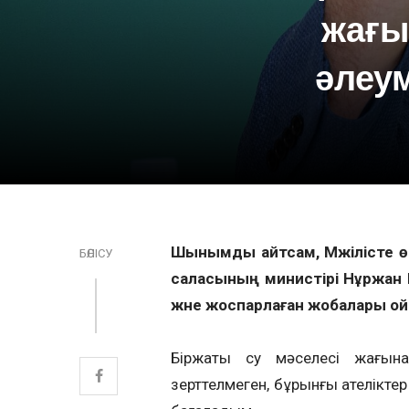
жағы
әлеум
Шынымды айтсам, Мәжілісте 
БӨЛІСУ
саласының министірі Нұржан 
және жоспарлаған жобалары 
Біржақты су мәселесі жағына
зерттелмеген, бұрынғы қателікте