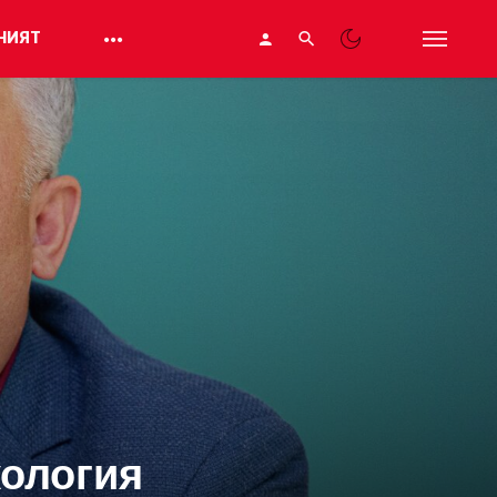
НИЯТ
кология