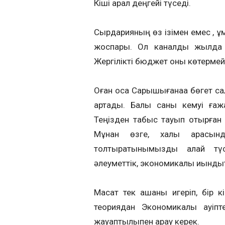
Кіші арал деңгейі түседі.
Сырдарияның өз ізімен емес , құ
жоспары. Ол каналды жылда қ
Жергілікті бюджет оны көтермей
Оған қоса Сарышығанаққа бөгет с
артады. Балық саны кемуі ға
Теңізден табыс тауып отырған
Мұнан өзге, халық арасынд
толтыратынымызды қалай түс
әлеуметтік, экономикалық қиынды
Мақсат тек ақшаны игеріп, бір 
теориядан Экономикалық қауіп
жауаптылықпен қарау керек.