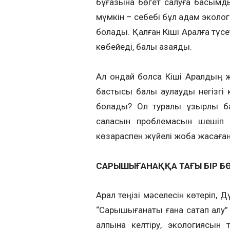
бұғазына бөгет салуға басымды
мүмкін – себебі бұл қадам эколог
болады. Қалған Кіші Аралға түсе
көбейеді, балық азаяды.
Ал ондай болса Кіші Аралдың 
бастысы балық аулауды негізгі 
болады? Ол туралы құзырлы б
саласын проблемасын шешіп қан
көзқараспен жүйелі жоба жасаға
САРЫШЫҒАНАҚҚА ТАҒЫ БІР БӨ
Арал теңізі мәселесін көтеріп, 
“Сарышығанақты ғана сақтап қалу
қалпына келтіру, экологиясын