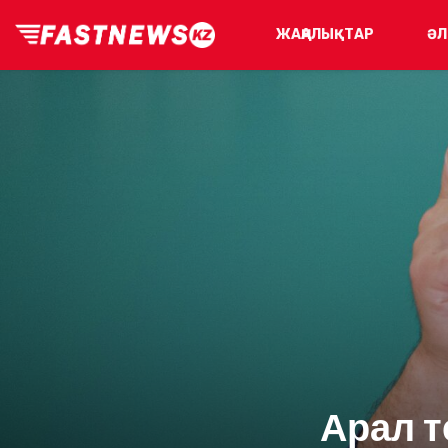
ЖАҢАЛЫҚТАР
ӘЛ
Арал т