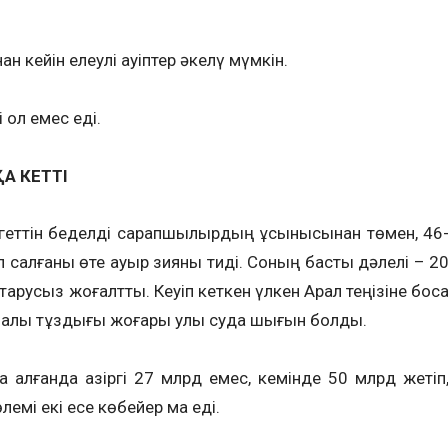
 кейін елеулі қауіптер әкелү мүмкін.
 ол емес еді.
А КЕТТІ
геттін беделді сарапшылырдың ұсынысынан төмен, 46
п салғаны өте ауыр зияны тиді. Соның басты дәлелі – 2
арусыз жоғалттық. Кеуіп кеткен үлкен Арал теңізіне босқ
 балық тұздығы жоғары улы суда шығын болды.
 қалғанда қазіргі 27 млрд емес, кемінде 50 млрд жетіп
көлемі екі есе көбейер ма еді.