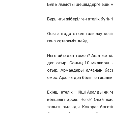
Бұл қылмыстық шешімдерге ешкім 
Бұрынғы жіберілген қателік бүгін
Осы аптада өткен талқылау кезі
ғана көтереміз дейді.
Неге қайтадан төмен? Ақша жеткі
деп отыр. Соның 10 миллионын
отыр. Армандары қалғанын бас
емес. Аралға деп бөлінген ақшан
Екінші қателік – Кіші Аралды екі
көпшілігі қарсы. Неге? Олай жа
толықтырылыды. Көкарал бөгетін