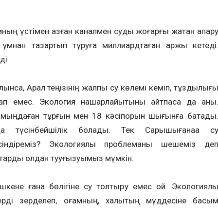
мның үстімен қазған каналмен суды жоғарғы жақтан апар
ұмнан тазартып тұруға миллиардтаған қаржы кетеді
ді.
алынса, Арал теңізінің жалпы су көлемі кеміп, тұздылығ
жап емес. Экология нашарлайытыны айтпаса да анық
 мыңдаған тұрғын мен 18 кәсіпорын шығынға батады
а түсінбейшілік болады. Тек Сарышығанаққа с
індіреміз? Экологиялық проблеманы шешеміз де
қтарды қолдан тууғызуымыз мүмкін.
кішкене ғана бөлігіне су толтыру емес қой. Экологиялы
терді зерделеп, қоғамның, халықтың мүддесіне басы