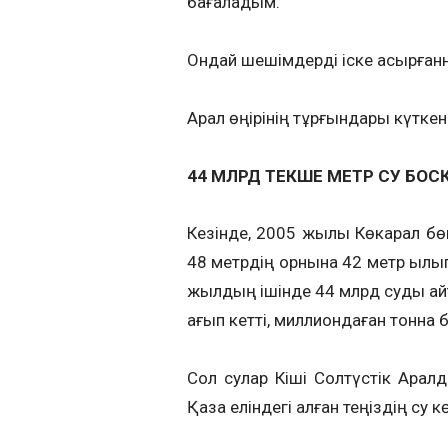
бағаладым.
Ондай шешімдерді іске асырғаннан
Арал өңірінің тұрғындары күткені
44 МЛРД ТЕКШЕ МЕТР СУ БОСҚ
Кезінде, 2005 жылы Көкарал бө
48 метрдің орнына 42 метр қылы
жылдың ішінде 44 млрд суды қайт
ағып кетті, миллиондаған тонна
Сол сулар Кіші Солтүстік Аралда
Қазақ еліндегі қалған теңіздің су 