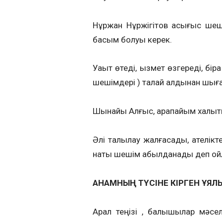
Нұржан Нұржігітов асығыс шеші
басым болуы керек.
Уақыт өтеді, қызмет өзгереді, бі
шешімдері ) талай алдынан шығ
Шынайы Алғыс, қарапайым халықтың
Әлі талқылау жалғасады, қателік
нақты шешім қабылданады деп о
АНАМНЫҢ ТҮСІНЕ КІРГЕН ҰЯЛ
Арал теңізі , балықшылар мәсе