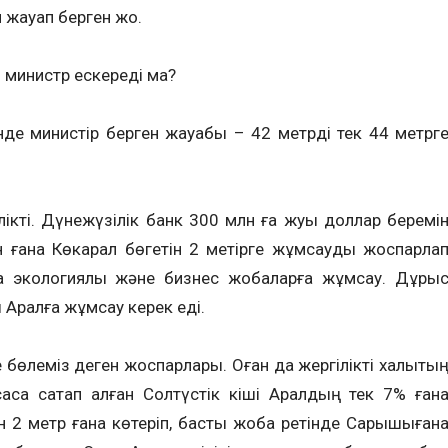
жауап берген жоқ.
гі министр ескереді ма?
нде министір берген жауабы – 42 метрді тек 44 метрг
лікті. Дүнежүзілік банк 300 млн ға жуық доллар беремі
 ғана Көкарал бөгетін 2 метірге жұмсауды жоспарла
қа экологиялық және бизнес жобаларға жұмсау. Дұры
ы Аралға жұмсау керек еді.
ге бөлеміз деген жоспарлары. Оған да жергілікті халықты
саса сақтап қалған Солтүстік кіші Аралдың тек 7% ған
 2 метр ғана көтеріп, басты жоба ретінде Сарышығана