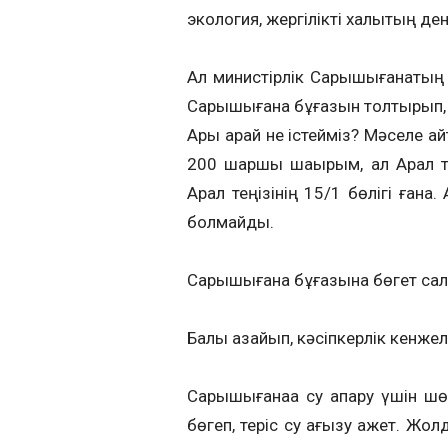
экология, жергілікті халықтың д
Ал министірлік Сарышығанақтың
Сарышығанақ бұғазын толтырып, 
Ары қарай не істейміз? Мәселе қ
200 шаршы шақырым, ал Арал т
Арал теңізінің 15/1 бөлігі ғана.
болмайды.
Сарышығанақ бұғазына бөгет салу 
Балық азайып, кәсіпкерлік кенжел
Сарышығанаққа су апару үшін шө
бөгеп, теріс су ағызу қажет. Жо