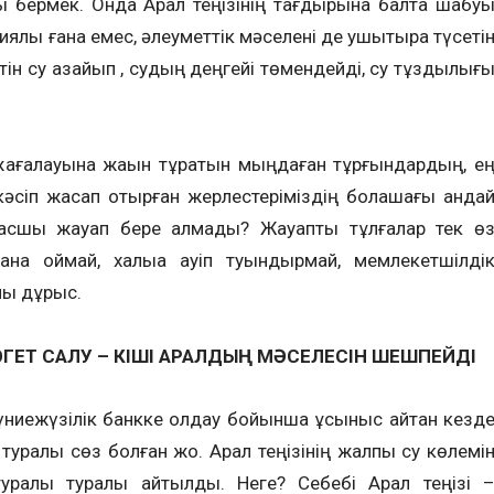
қ бермек. Онда Арал теңізінің тағдырына балта шабу
иялық ғана емес, әлеуметтік мәселені де ушықтыра түсеті
тін су азайып , судың деңгейі төмендейді, су тұздылығ
жағалауына жақын тұратын мыңдаған тұрғындардың, е
кәсіп жасап отырған жерлестеріміздің болашағы қанда
асшы жауап бере алмады? Жауапты тұлғалар тек ө
а қоймай, халыққа қауіп туындырмай, мемлекетшілді
ны дұрыс.
ГЕТ САЛУ – КІШІ АРАЛДЫҢ МӘСЕЛЕСІН ШЕШПЕЙДІ
Дүниежүзілік бaнкке қолдау бойынша ұсыныс айтқан кезд
” туралы сөз болған жоқ. Арал теңізінің жалпы су көлемі
 туралы туралы айтылды. Неге? Себебі Арал теңізі 