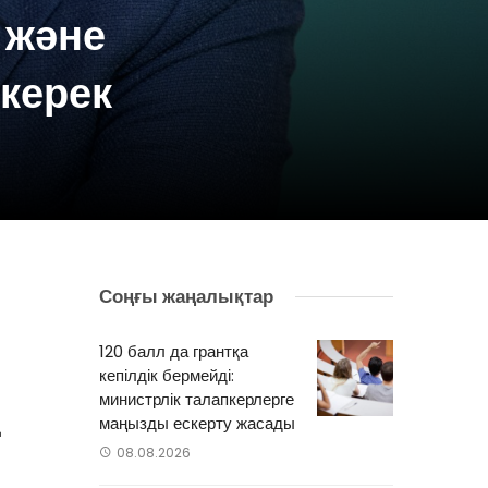
 және
 керек
Соңғы жаңалықтар
я
ы
120 балл да грантқа
кепілдік бермейді:
министрлік талапкерлерге
маңызды ескерту жасады
ң
08.08.2026
п