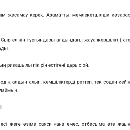
м жасамау керек. Азаматтық, мемлекетшілдік көзқара
рақ Сыр елінің тұрғындары алдындағы жауапкершілігі ( қат
ады.
 ризашылық пікірін естігені дұрыс қой.
тердің алдын алып, кемшіліктерді реттеп, тек содан кейі
йлаймын.
Ы
лесі жеге өзіме саяси ғана емес, отбасыма өте жақы