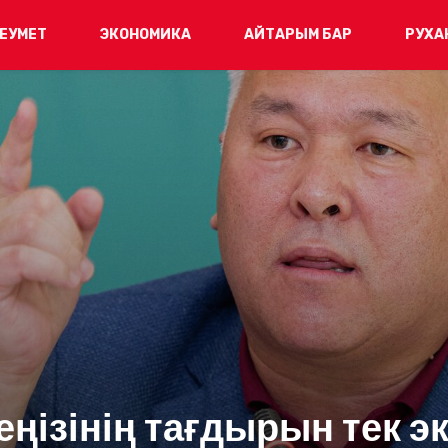
ЕУМЕТ
ЭКОНОМИКА
АЙТАРЫМ БАР
РУХА
еңізінің тағдырын тек э