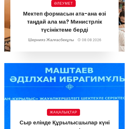
ӘЛЕУМЕТ
Мектеп формасын ата-ана өзі
таңдай ала ма? Министрлік
түсініктеме берді
Шернияз Жалғасбекұлы
08.08.2026
ЖАҢАЛЫҚТАР
Сыр елінде Құрылысшылар күні