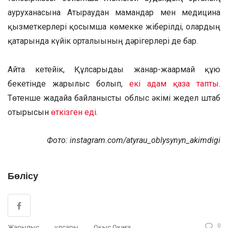
ауруханасына Атыраудан мамандар мен медицина
қызметкерлері қосымша көмекке жіберілді, олардың
қатарында күйік орталығының дәрігерлері де бар.
Айта кетейік, Құлсарыдағы жанар-жағармай құю
бекетінде жарылыс болып,
екі адам қаза тапты
.
Төтенше жағдайға байланысты облыс әкімі жедел штаб
отырысын
өткізген еді
.
Фото: instagram.com/atyrau_oblysynyn_akimdigi
Бөлісу
0
Жарылыс
Құлсары
Оқыс Оқиға