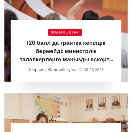
ЖАҢАЛЫҚТАР
120 балл да грантқа кепілдік
бермейді: министрлік
талапкерлерге маңызды ескерту
жасады
Шернияз Жалғасбекұлы
08.08.2026