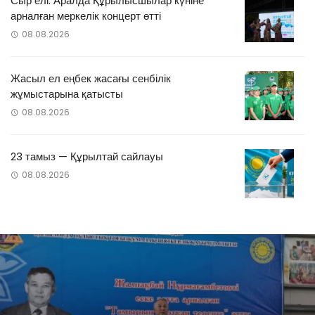
Сыр елі: Аралда Құрылысшылар күніне
арналған меркелік концерт өтті
08.08.2026
Жасыл ел еңбек жасағы сенбілік
жұмыстарына қатысты
08.08.2026
23 тамыз — Құрылтай сайлауы
08.08.2026