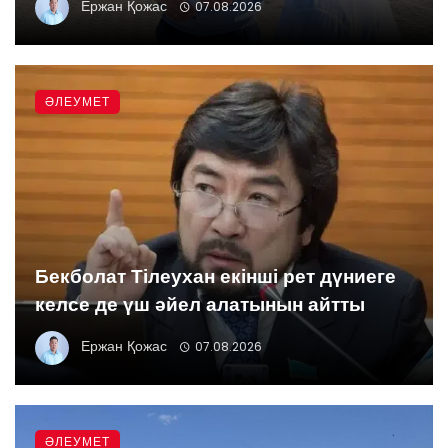
Ержан Қожас
07.08.2026
ӘЛЕУМЕТ
Бекболат Тілеухан екінші рет дүниеге
келсе де үш әйел алатынын айтты
Ержан Қожас
07.08.2026
ӘЛЕУМЕТ