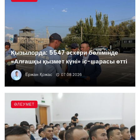
Қызылорда: 5547 әскери бөлімінде
«Алғашқы қызмет күні» іс-шарасы өтті
Ержан Қожас
07.08.2026
ӘЛЕУМЕТ