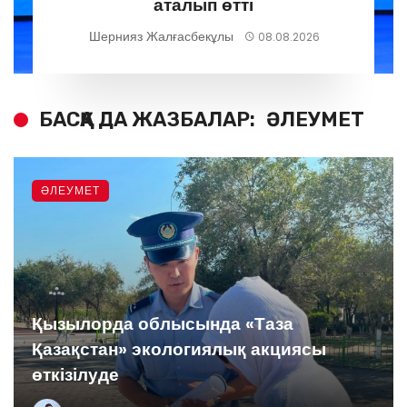
аталып өтті
Шернияз Жалғасбекұлы
08.08.2026
БАСҚА ДА ЖАЗБАЛАР:
ӘЛЕУМЕТ
ӘЛЕУМЕТ
Қызылорда облысында «Таза
Қазақстан» экологиялық акциясы
өткізілуде