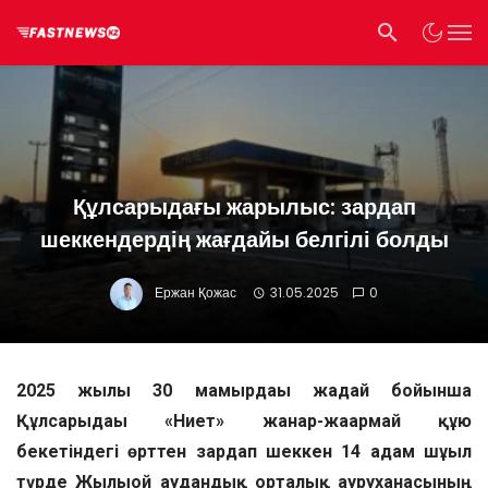
Құлсарыдағы жарылыс: зардап
шеккендердің жағдайы белгілі болды
Ержан Қожас
31.05.2025
0
2025 жылғы 30 мамырдағы жағдай бойынша
Құлсарыдағы «Ниет» жанар-жағармай құю
бекетіндегі өрттен зардап шеккен 14 адам шұғыл
түрде Жылыой аудандық орталық ауруханасының