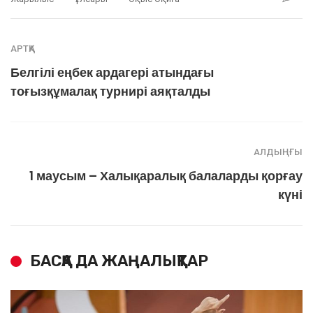
АРТҚА
Белгілі еңбек ардагері атындағы
тоғызқұмалақ турнирі аяқталды
АЛДЫҢҒЫ
1 маусым – Халықаралық балаларды қорғау
күні
БАСҚА ДА ЖАҢАЛЫҚТАР