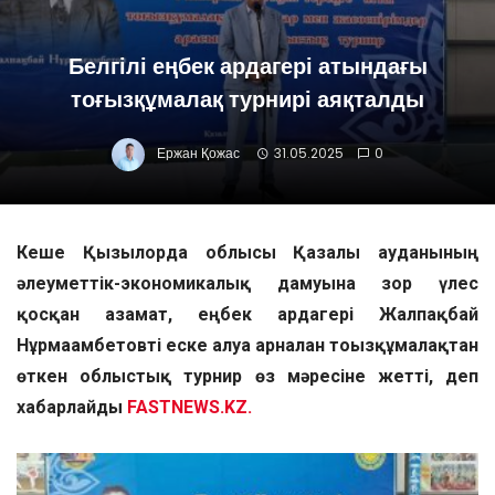
Белгілі еңбек ардагері атындағы
тоғызқұмалақ турнирі аяқталды
Ержан Қожас
31.05.2025
0
Кеше Қызылорда облысы Қазалы ауданының
әлеуметтік-экономикалық дамуына зор үлес
қосқан азамат, еңбек ардагері Жалпақбай
Нұрмағамбетовті еске алуға арналған тоғызқұмалақтан
өткен облыстық турнир өз мәресіне жетті, деп
хабарлайды
FASTNEWS.KZ.