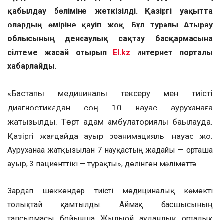
қабылдау бөліміне жеткізілді. Қазіргі уақытта
олардың өміріне қауіп жоқ. Бұл туралы Атырау
облысының денсаулық сақтау басқармасына
сілтеме жасай отырып
El.kz
интернет порталы
хабарлайды.
«Бастапқы медициналық тексеру мен тиісті
диагностикадан соң 10 науқас ауруханаға
жатқызылды. Төрт адам амбулаториялық бақылауда.
Қазіргі жағдайда ауыр реанимациялық науқас жоқ.
Ауруханаға жатқызылған 7 науқастың жағдайы — орташа
ауыр, 3 пациенттікі — тұрақты», делінген мәліметте.
Зардап шеккендер тиісті медициналық көмекті
толықтай қамтылды. Аймақ басшысының
тапсырмасы бойынша Жылыой аудандық орталық