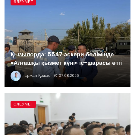
ӘЛЕУМЕТ
Қызылорда: 5547 әскери бөлімінде
«Алғашқы қызмет күні» іс-шарасы өтті
Ержан Қожас
07.08.2026
ӘЛЕУМЕТ