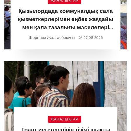
ЖАҢАЛЫҚТАР
Қызылордада коммуналдық сала
қызметкерлерімен еңбек жағдайы
мен қала тазалығы мәселелері
талқыланды
Шернияз Жалғасбекұлы
07.08.2026
ЖАҢАЛЫҚТАР
Грант иегерлерінің тізімі шықты