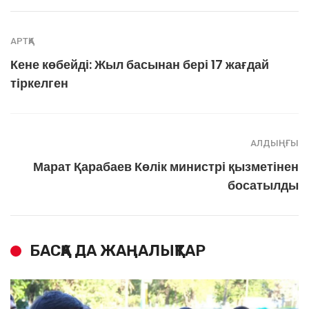
АРТҚА
Кене көбейді: Жыл басынан бері 17 жағдай
тіркелген
АЛДЫҢҒЫ
Марат Қарабаев Көлік министрі қызметінен
босатылды
БАСҚА ДА ЖАҢАЛЫҚТАР