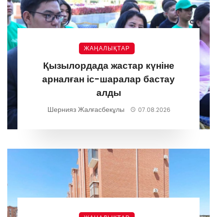
ЖАҢАЛЫҚТАР
Қызылордада жастар күніне
арналған іс-шаралар бастау
алды
Шернияз Жалғасбекұлы
07.08.2026