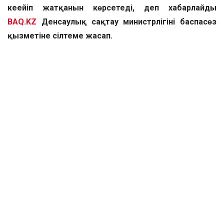
кеңейіп жатқанын көрсетеді, деп хабарлайды
BAQ.KZ
Денсаулық сақтау министрлігінің баспасөз
қызметіне сілтеме жасап.
Кене энцефалиті Ақмола облысында – 4 адамда,
Шығыс Қазақстан облысында – 3, Алматы облысында
– 2 адамда, Павлодар облысында және Алматы
қаласында бір-бір жағдайдан анықталды.
Жыл басынан бері 8 840 адам кене
шағуына байланысты медициналық
көмекке жүгінген, оның 3 444-і – 14 жасқа
дейінгі балалар. Зардап шеккендердің
88%-ы (7 736 адам) иммуноглобулинмен
шұғыл профилактика алған. Қалғандары