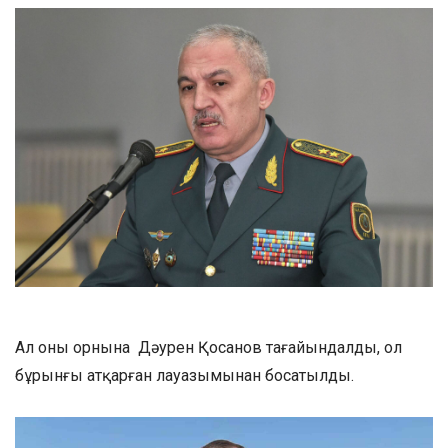
Ал оның орнына Дәурен Қосанов тағайындалды, ол
бұрынғы атқарған лауазымынан босатылды.