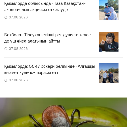
Қызылорда облысында «Таза Қазақстан»
экологиялық акциясы өткізілуде
07.08.2026
Бекболат Тілеухан екінші рет дүниеге келсе
де үш әйел алатынын айтты
07.08.2026
Қызылорда: 5547 әскери бөлімінде «Алғашқы
қызмет күні» іс-шарасы өтті
07.08.2026