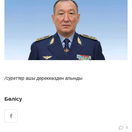
/суреттер ашық дереккөзден алынды
Бөлісу
0