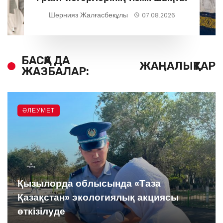
Шернияз Жалғасбекұлы
07.08.2026
БАСҚА ДА
ЖАҢАЛЫҚТАР
ЖАЗБАЛАР:
ӘЛЕУМЕТ
Қызылорда облысында «Таза
Қазақстан» экологиялық акциясы
өткізілуде