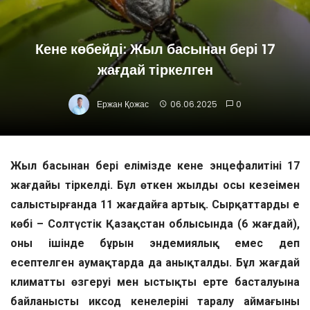
Кене көбейді: Жыл басынан бері 17
жағдай тіркелген
Ержан Қожас
06.06.2025
0
Жыл басынан бері елімізде кене энцефалитінің 17
жағдайы тіркелді. Бұл өткен жылдың осы кезеңімен
салыстырғанда 11 жағдайға артық. Сырқаттардың ең
көбі – Солтүстік Қазақстан облысында (6 жағдай),
оның ішінде бұрын эндемиялық емес деп
есептелген аумақтарда да анықталды. Бұл жағдай
климаттың өзгеруі мен ыстықтың ерте басталуына
байланысты иксод кенелерінің таралу аймағының