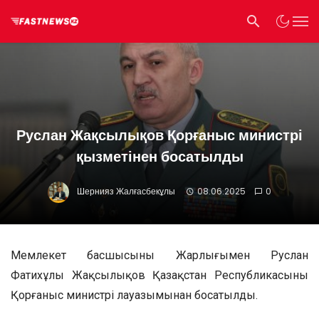
Руслан Жақсылықов Қорғаныс министрі
қызметінен босатылды
Шернияз Жалғасбекұлы
08.06.2025
0
Мемлекет басшысының Жарлығымен Руслан
Фатихұлы Жақсылықов Қазақстан Республикасының
Қорғаныс министрі лауазымынан босатылды.