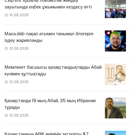
Сыр елі: Қазалы локомотив жөндеу
зауытында еңбек ұжымымен кездесу өтті
10.08.2026
Маха.dxb лақап атымен танымал блогерге
іздеу жарияланды
10.08.2026
Мемлекет басшысы қазақстандықтарды Абай
күнімен құттықтады
10.08.2026
Қазақстанда 19 мың Абай, 35 мың Ибрахим
тұрады
10.08.2026
Қазақстанның АӨК өнімінің экспорты $7