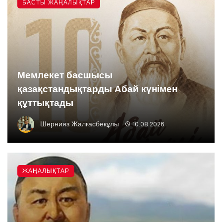
БАСТЫ ЖАҢАЛЫҚТАР
Мемлекет басшысы
қазақстандықтарды Абай күнімен
құттықтады
Шернияз Жалғасбекұлы
10.08.2026
ЖАҢАЛЫҚТАР