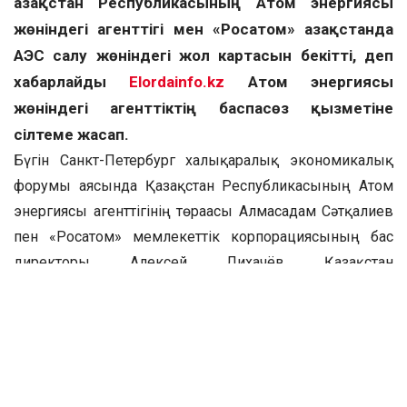
Қазақстан Республикасының Атом энергиясы
жөніндегі агенттігі мен «Росатом» Қазақстанда
АЭС салу жөніндегі жол картасын бекітті, деп
хабарлайды
Elordainfo.kz
Атом энергиясы
жөніндегі агенттіктің баспасөз қызметіне
сілтеме жасап.
Бүгін Санкт-Петербург халықаралық экономикалық
форумы аясында Қазақстан Республикасының Атом
энергиясы агенттігінің төрағасы Алмасадам Сәтқалиев
пен «Росатом» мемлекеттік корпорациясының бас
директоры Алексей Лихачёв Қазақстан
Республикасында атом электр станциясын салу
жобасын іске асыру мәселелері бойынша кездесу
өткізді.