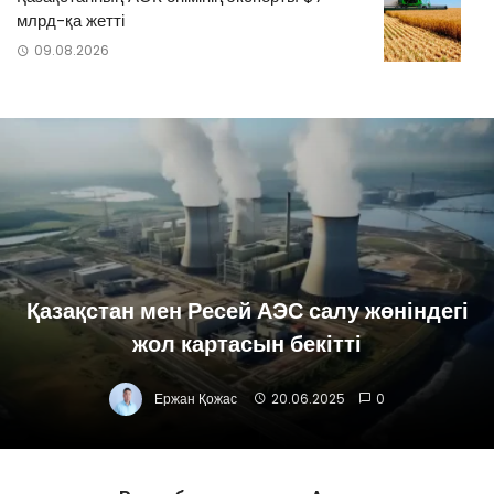
млрд-қа жетті
09.08.2026
Қазақстан мен Ресей АЭС салу жөніндегі
жол картасын бекітті
Ержан Қожас
20.06.2025
0