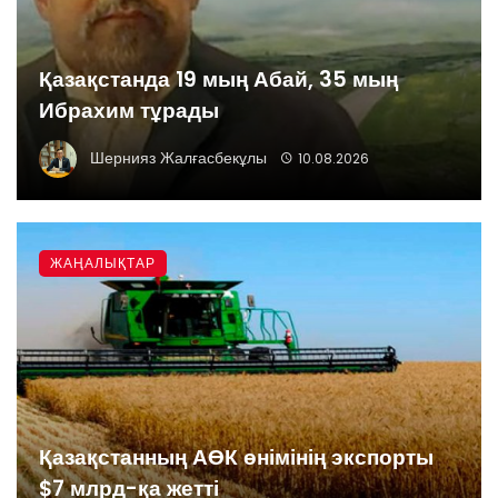
Қазақстанда 19 мың Абай, 35 мың
Ибрахим тұрады
Шернияз Жалғасбекұлы
10.08.2026
ЖАҢАЛЫҚТАР
Қазақстанның АӨК өнімінің экспорты
$7 млрд-қа жетті