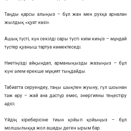
Таңды қарсы алыңыз – бұл жан мен рухқа арналған
жылдық «қуат көзі».
Ашық түсті, күн секілді сары түсті киім киіңіз – мұндай
түстер қуаныш тартуға көмектеседі.
Ниетіңізді айқындап, арманыңызды жазыңыз – бұл
күні әлем ерекше мұқият тыңдайды.
Табиғатта серуендеу, таңғы шықпен жуыну, гүл шоғынан
тәж өру – жай ғана дәстүр емес, энергияны теңестіру
әдісі.
Үйдің кіреберісіне тиын қойып қойыңыз – бұл
молшылыққа жол ашады деген ырым бар.