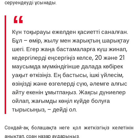
серуендеуді ұсынады.
Күн тоқырауы ежелден қасиетті саналған.
Бұл – өмір, жылу мен жарықтың шарықтау
шегі. Егер жаңа бастамаларға күш жинап,
кедергілерді еңсергіңіз келсе, 20 және 21
маусымда мүмкіндігінше далада көбірек
уақыт өткізіңіз. Ең бастысы, ішкі үйлесім,
өзіңізді және өзгелерді сүю, әлемге алғыс
айту екенін ұмытпаңыз. Жақсы дүниелер
ойлап, жағымды көңіл күйде болуға
тырысыңыз, – дейді ол.
Сондай-ақ болашақта неге қол жеткізгіңіз келетінін
анықтап, соған назар аударыңыз.