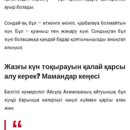
ауыр болады.
Сондай-ақ бұл – өткенге өкініп, қазбалауға болмайтын
күн. Бұл – қуаныш пен жаңару күні. Сондықтан бұл
күні болашаққа қандай бағдар қоятыныңызды анықтап
алыңыз.
Жазғы күн тоқырауын қалай қарсы
алу керек? Мамандар кеңесі
Белгілі нумеролог Айсұлу Ахимованың айтуынша, бұл
күнді барынша көтеріңкі көңіл күймен қарсы алған
жөн.