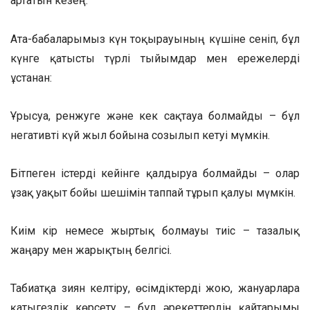
артатын кезең.
Ата-бабаларымыз күн тоқырауының күшіне сеніп, бұл
күнге қатысты түрлі тыйымдар мен ережелерді
ұстанған:
Ұрысуға, ренжуге және кек сақтауға болмайды – бұл
негативті күй жыл бойына созылып кетуі мүмкін.
Бітпеген істерді кейінге қалдыруға болмайды – олар
ұзақ уақыт бойы шешімін таппай тұрып қалуы мүмкін.
Киім кір немесе жыртық болмауы тиіс – тазалық
жаңару мен жарықтың белгісі.
Табиғатқа зиян келтіру, өсімдіктерді жою, жануарларға
қатыгездік көрсету – бұл әрекеттердің қайтарымы