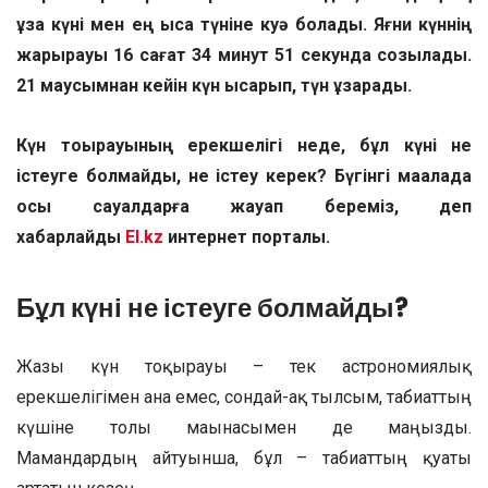
ұзақ күні мен ең қысқа түніне куә болады. Яғни күннің
жарқырауы 16 сағат 34 минут 51 секундқа созылады.
21 маусымнан кейін күн қысқарып, түн ұзарады.
Күн тоқырауының ерекшелігі неде, бұл күні не
істеуге болмайды, не істеу керек? Бүгінгі мақалада
осы сауалдарға жауап береміз, деп
хабарлайды
El.kz
интернет порталы.
Бұл күні не істеуге болмайды?
Жазғы күн тоқырауы – тек астрономиялық
ерекшелігімен ғана емес, сондай-ақ тылсым, табиғаттың
күшіне толы мағынасымен де маңызды.
Мамандардың айтуынша, бұл – табиғаттың қуаты