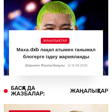
ЖАҢАЛЫҚТАР
Маха.dxb лақап атымен танымал
блогерге іздеу жарияланды
Шернияз Жалғасбекұлы
10.08.2026
БАСҚА ДА
ЖАҢАЛЫҚТАР
ЖАЗБАЛАР: