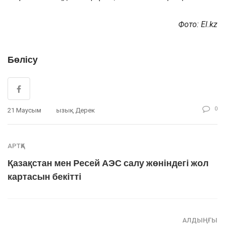
Фото: El.kz
Бөлісу
0
21 Маусым
Қызық Дерек
АРТҚА
Қазақстан мен Ресей АЭС салу жөніндегі жол
картасын бекітті
АЛДЫҢҒЫ