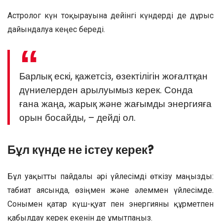
Астролог күн тоқырауына дейінгі күндерді де дұрыс
дайындалуға кеңес береді.
Барлық ескі, қажетсіз, өзектілігін жоғалтқан
дүниелерден арылуымыз керек. Сонда
ғана жаңа, жарық және жағымды энергияға
орын босайды, – дейді ол.
Бұл күнде не істеу керек?
Бұл уақытты пайдалы әрі үйлесімді өткізу маңызды:
табиғат аясында, өзіңмен және әлеммен үйлесімде.
Сонымен қатар күш-қуат пен энергияны құрметпен
қабылдау керек екенін де ұмытпаңыз.