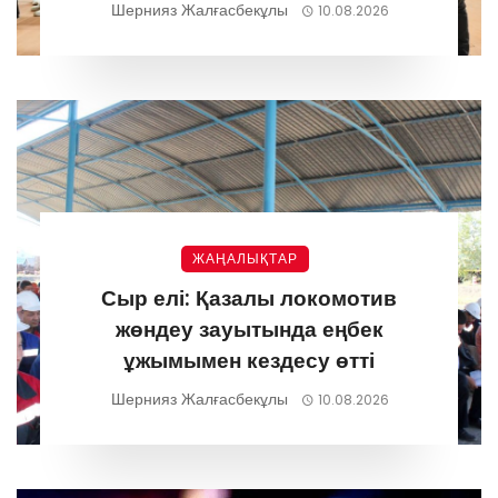
Шернияз Жалғасбекұлы
10.08.2026
ЖАҢАЛЫҚТАР
Сыр елі: Қазалы локомотив
жөндеу зауытында еңбек
ұжымымен кездесу өтті
Шернияз Жалғасбекұлы
10.08.2026