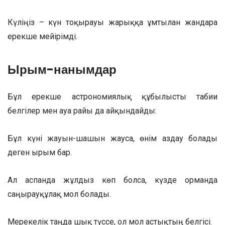
Күліңіз – күн тоқырауы жарыққа ұмтылған жандарға
ерекше мейірімді.
Ырым-нанымдар
Бұл ерекше астрономиялық құбылысты табиғи
белгілер мен ауа райы да айқындайды:
Бұл күні жауын-шашын жауса, өнім аздау болады
деген ырым бар.
Ал аспанда жұлдыз көп болса, күзде орманда
саңырауқұлақ мол болады.
Мерекелік таңда шық түссе, ол мол астықтың белгісі.