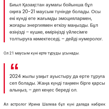
Биыл Қазақстан аумағы бойынша бұл
оқиға 20-21 маусым түнінде болады. Осы
екі күнді өте жағымды эмоциялармен,
жоғары энергиямен өткізу маңызды. Бұл
өзіңізді – күшке, өміріңізді үйлесімге
толтыруға көмектеседі, – дейді нумеролог.
Ол 21 маусым күні ерте тұруды ұсынады.
2024 жылы уақыт ауыстыру да ерте тұруға
сеп болады. Жаңа күнді таңмен бірге қарсы
алыңыз, – деп кеңес береді ол.
Ал астролог Ирина Шалева бұл күні далада көбірек