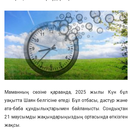
Маманның сөзіне қарағанда, 2025 жылы Күн бұл
уақытта Шаян белгісіне өтеді. Бұл отбасы, дәстүр және
ата-баба құндылықтарымен байланысты. Сондықтан
21 маусымды жақындарыңыздың ортасында өткізген
жақсы.