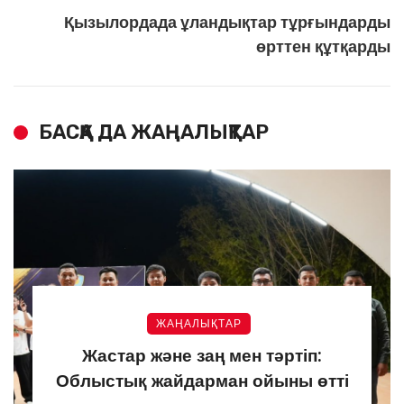
Қызылордада ұландықтар тұрғындарды
өрттен құтқарды
БАСҚА ДА ЖАҢАЛЫҚТАР
ЖАҢАЛЫҚТАР
Жастар және заң мен тәртіп:
Облыстық жайдарман ойыны өтті