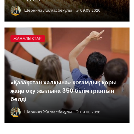
Шернияз Жалғасбекұлы
09.08.2026
ЖАҢАЛЫҚТАР
«Қазақстан халқына» қоғамдық қоры
жаңа оқу жылына 350 білім грантын
бөлді
Шернияз Жалғасбекұлы
09.08.2026