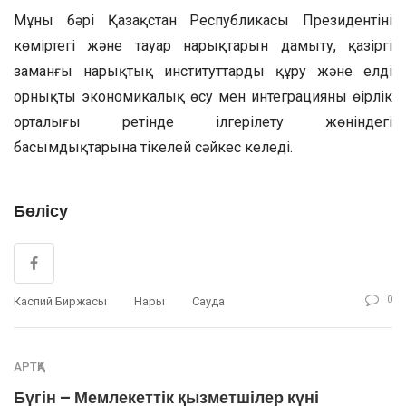
Мұның бәрі Қазақстан Республикасы Президентінің
көміртегі және тауар нарықтарын дамыту, қазіргі
заманғы нарықтық институттарды құру және елді
орнықты экономикалық өсу мен интеграцияның өңірлік
орталығы ретінде ілгерілету жөніндегі
басымдықтарына тікелей сәйкес келеді.
Бөлісу
0
Каспий Биржасы
Нарық
Сауда
АРТҚА
Бүгін – Мемлекеттік қызметшілер күні