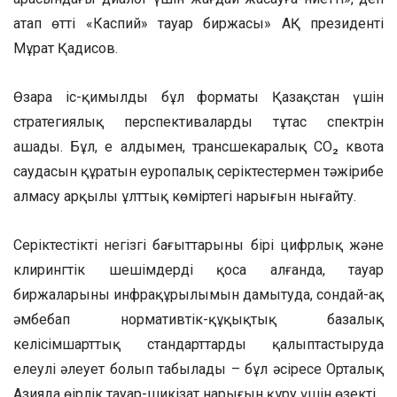
атап өтті «Каспий» тауар биржасы» АҚ президенті
Мұрат Қадисов.
Өзара іс-қимылдың бұл форматы Қазақстан үшін
стратегиялық перспективалардың тұтас спектрін
ашады. Бұл, ең алдымен, трансшекаралық CO₂ квота
саудасын құратын еуропалық серіктестермен тәжірибе
алмасу арқылы ұлттық көміртегі нарығын нығайту.
Серіктестіктің негізгі бағыттарының бірі цифрлық және
клирингтік шешімдерді қоса алғанда, тауар
биржаларының инфрақұрылымын дамытуда, сондай-ақ
әмбебап нормативтік-құқықтық базалық
келісімшарттық стандарттарды қалыптастыруда
елеулі әлеует болып табылады – бұл әсіресе Орталық
Азияда өңірлік тауар-шикізат нарығын құру үшін өзекті.