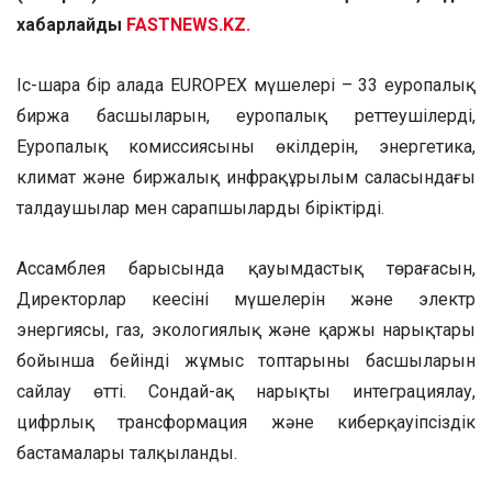
хабарлайды
FASTNEWS.KZ.
Іс-шара бір алаңда EUROPEX мүшелері – 33 еуропалық
биржа басшыларын, еуропалық реттеушілердің,
Еуропалық комиссиясының өкілдерін, энергетика,
климат және биржалық инфрақұрылым саласындағы
талдаушылар мен сарапшыларды біріктірді.
Ассамблея барысында қауымдастық төрағасын,
Директорлар кеңесінің мүшелерін және электр
энергиясы, газ, экологиялық және қаржы нарықтары
бойынша бейінді жұмыс топтарының басшыларын
сайлау өтті. Сондай-ақ нарықты интеграциялау,
цифрлық трансформация және киберқауіпсіздік
бастамалары талқыланды.