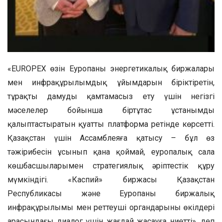
«EUROPEX өзін Еуропаның энергетикалық биржалары
мен инфрақұрылымдық ұйымдарын біріктіретін,
тұрақты дамуды қамтамасыз ету үшін негізгі
мәселелер бойынша біртұтас ұстанымды
қалыптастыратын қуатты платформа ретінде көрсетті.
Қазақстан үшін Ассамблеяға қатысу – бұл өз
тәжірибесін ұсынып қана қоймай, еуропалық сала
көшбасшыларымен стратегиялық әріптестік құру
мүмкіндігі. «Каспий» биржасы Қазақстан
Республикасы және Еуропаның биржалық
инфрақұрылымы мен реттеуші органдарының өкілдері
арасындағы диалог үшін жағдай жасауға ниетті», деп