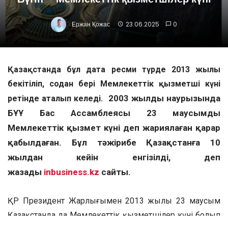
Ержан Қожас
23.06.2025
0
Қазақстанда бұл дата ресми түрде 2013 жылы
бекітіліп, содан бері Мемлекеттік қызметші күні
2003 жылдың наурызында
ретінде аталып келеді.
БҰҰ Бас Ассамблеясы 23 маусымды
Мемлекеттік қызмет күні деп жариялаған қарар
қабылдаған. Бұл тәжірибе Қазақстанға 10
жылдан кейін енгізілді, деп
жазады
inbusiness.kz
сайты.
ҚР Президент Жарлығымен 2013 жылы 23 маусым
Қазақстанда да Мемлекеттік қызметшілер күні болып