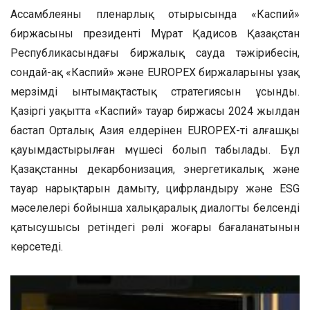
Ассамблеяның пленарлық отырысында «Каспий»
биржасының президенті Мұрат Қадисов Қазақстан
Республикасындағы биржалық сауда тәжірибесін,
сондай-ақ «Каспий» және EUROPEX биржаларының ұзақ
мерзімді ынтымақтастық стратегиясын ұсынды.
Қазіргі уақытта «Каспий» тауар биржасы 2024 жылдан
бастап Орталық Азия елдерінен EUROPEX-тің алғашқы
қауымдастырылған мүшесі болып табылады. Бұл
Қазақстанның декарбонизация, энергетикалық және
тауар нарықтарын дамыту, цифрландыру және ESG
мәселелері бойынша халықаралық диалогтың белсенді
қатысушысы ретіндегі рөлі жоғары бағаланатынын
көрсетеді.