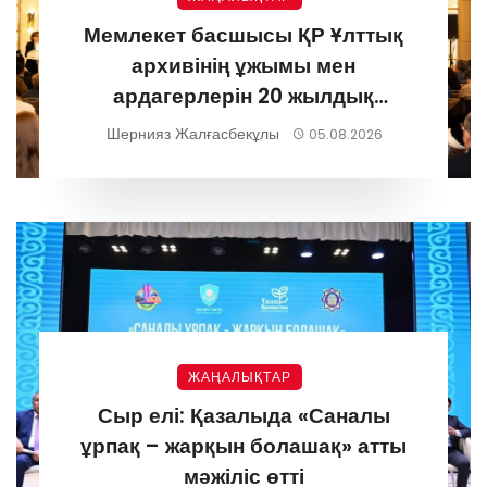
Мемлекет басшысы ҚР Ұлттық
архивінің ұжымы мен
ардагерлерін 20 жылдық
мерейтоймен құттықтады
Шернияз Жалғасбекұлы
05.08.2026
ЖАҢАЛЫҚТАР
Сыр елі: Қазалыда «Саналы
ұрпақ – жарқын болашақ» атты
мәжіліс өтті