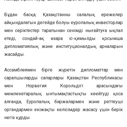
Бұдан басқа, Қазақстанның салалық ережелер
айқындалатын деңгейде болуы еуропалық инвесторлар
мен серіктестер тарапынан сенімді нығайтуға ықпал
етеді, сондай-ақ өзара іс-қимылдың қосымша
дипломатиялық және институционалдық арналарын
жасайды.
Ассамблеямен бірге жүретін дипломаттар мен
сарапшылардың сапарлары Қазақстан Республикасы
мен Норвегия Корольдігі арасындағы
мемлекетаралық ынтымақтастықты кеңейтуді қоса
алғанда, Еуропалық биржалармен және реттеуші
органдармен екіжақты келісімдер жасасу үшін берік
негіз құрды.