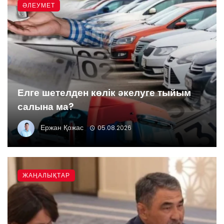
ӘЛЕУМЕТ
Елге шетелден көлік әкелуге тыйым
салына ма?
Ержан Қожас
05.08.2026
ЖАҢАЛЫҚТАР