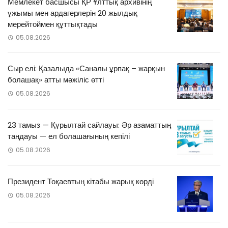
Мемлекет басшысы ҚР Ұлттық архивінің
ұжымы мен ардагерлерін 20 жылдық
мерейтоймен құттықтады
05.08.2026
Сыр елі: Қазалыда «Саналы ұрпақ – жарқын
болашақ» атты мәжіліс өтті
05.08.2026
23 тамыз — Құрылтай сайлауы: Әр азаматтың
таңдауы — ел болашағының кепілі
05.08.2026
Президент Тоқаевтың кітабы жарық көрді
05.08.2026