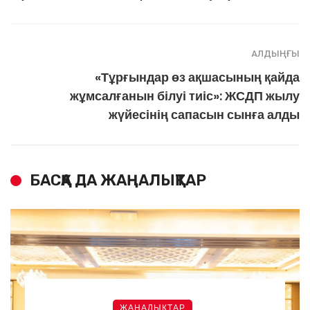
АЛДЫҢҒЫ
«Тұрғындар өз ақшасының қайда
жұмсалғанын білуі тиіс»: ЖСДП жылу
жүйесінің сапасын сынға алды
БАСҚА ДА ЖАҢАЛЫҚТАР
ЖАҢАЛЫҚТАР