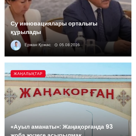
Су инновациялары орталығы
құрылады
Ержан Қожас
05.08.2026
ЖАҢАЛЫҚТАР
«Ауыл аманаты»: Жаңақорғанда 93
жоба жүзеге асырылмақ