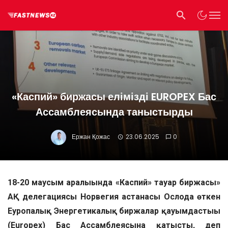
«Каспий» биржасы елімізді EUROPEX Бас
Ассамблеясында таныстырды
Ержан Қожас
23.06.2025
0
18-20 маусым аралығында «Каспий» тауар биржасы»
АҚ делегациясы Норвегия астанасы Ослода өткен
Еуропалық Энергетикалық биржалар қауымдастығы
(Europex) Бас Ассамблеясына қатысты, деп