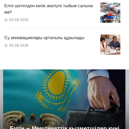
Елге шетелден көлік әкелуге тыйым салына
ма?
05.08.2026
Су инновациялары орталығы құрылады
05.08.2026
Бүгін – Мемлекеттік қызметшілер күні