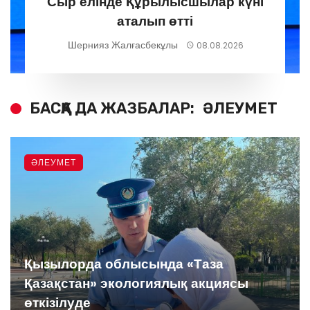
Сыр елінде Құрылысшылар күні
аталып өтті
Шернияз Жалғасбекұлы
08.08.2026
БАСҚА ДА ЖАЗБАЛАР:
ӘЛЕУМЕТ
ӘЛЕУМЕТ
Қызылорда облысында «Таза
Қазақстан» экологиялық акциясы
өткізілуде