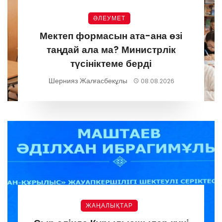
ӘЛЕУМЕТ
Мектеп формасын ата-ана өзі
таңдай ала ма? Министрлік
түсініктеме берді
Шернияз Жалғасбекұлы
08.08.2026
ЖАҢАЛЫҚТАР