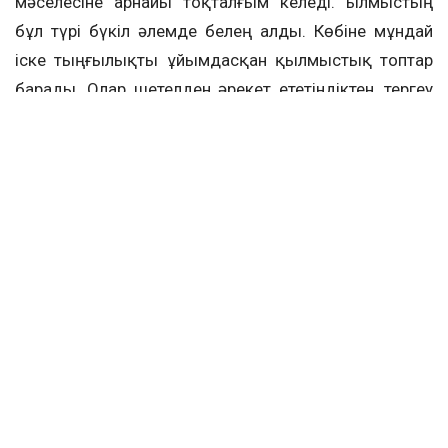
мәселесіне арнайы тоқталғым келеді. Қылмыстың
бұл түрі бүкіл әлемде белең алды. Көбіне мұндай
іске тыңғылықты ұйымдасқан қылмыстық топтар
барады. Олар шетелден әрекет ететіндіктен, тергеу
амалдарын қиындатады. Сондықтан бұл ретте
алдын алу шараларының мәні зор. Өткен жылы
Ұлттық банк жанынан заманауи антифрод-орталық
ашылды. Олар күмән тудырған операцияларды
анықтап, бұғаттап отырады. Сонымен қатар
өздеріне тиесілі инфрақұрылымды пайдалана
отырып жасалған алаяқтық үшін банктер мен ұялы
байланыс операторларына да жауапкершілік
белгілеп жатырмыз», — деді Президент.
Биыл сим-карталарды басқа біреудің атына рәсімдеген
100 мыңға жуық факті анықталды.