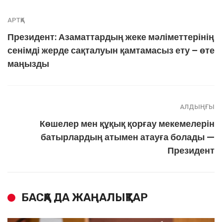
АРТҚА
Президент: Азаматтардың жеке мәліметтерінің
сенімді жерде сақталуын қамтамасыз ету – өте
маңызды
АЛДЫҢҒЫ
Көшелер мен құқық қорғау мекемелерін
батырлардың атымен атауға болады —
Президент
БАСҚА ДА ЖАҢАЛЫҚТАР