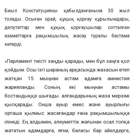
Биыл Конституцияның қабылданғанына 30 жыл
толады. Осыған орай, құқық қорғау құрылымдары,
депутаттар мен құқық қорғаушылар сотталған
азаматтарға рақымшылық жасау туралы бастама
көтерді.
«Парламент тиісті заңды қарады, мен бұл заңға қол
қойдым. Осы ізгі шараның арқасында жазасын өтеп
жатқан 15 мыңнан астам адамға амнистия
жарияланды. Соның екі мыңнан астамы
бостандыққа шығады. Қалғандарының жаза мерзімі
қысқарады. Онша ауыр емес және ауырлығы
орташа қылмыс жасағандар ғана рақымшылыққа
ілінеді. Ең алдымен, әлеуметтік жағынан осал топқа
жататын адамдарға, яғни, баласы бар әйелдерге,