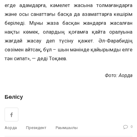
егде адамдарға, кәмелет жасына толмағандарға
және осы санаттағы басқа да азаматтарға кешірім
беріледі. Мұны жаза басқан жандарға жасалған
нақты көмек, олардың қоғамға қайта оралуына
жағдай жасау деп түсіну қажет. Әл-Фарабидің
сөзімен айтсақ, бұл – шын мәнінде қайырымды елге
тән сипат», — деді Тоқаев.
Фото: Ақорда
Бөлісу
0
Ақорда
Президент
Рақымшылық