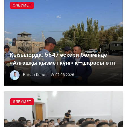
ӘЛЕУМЕТ
Қызылорда: 5547 әскери бөлімінде
«Алғашқы қызмет күні» іс-шарасы өтті
Ержан Қожас
07.08.2026
ӘЛЕУМЕТ