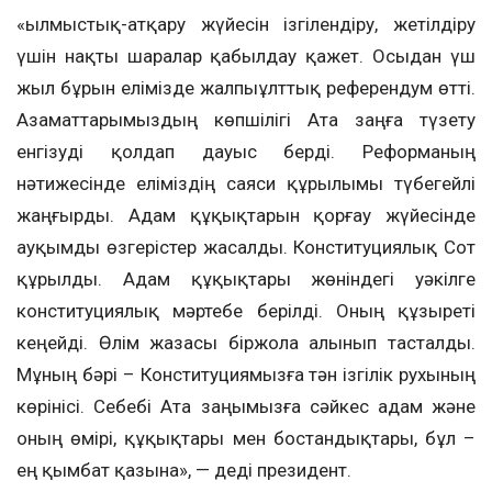
«Қылмыстық-атқару жүйесін ізгілендіру, жетілдіру
үшін нақты шаралар қабылдау қажет. Осыдан үш
жыл бұрын елімізде жалпыұлттық референдум өтті.
Азаматтарымыздың көпшілігі Ата заңға түзету
енгізуді қолдап дауыс берді. Реформаның
нәтижесінде еліміздің саяси құрылымы түбегейлі
жаңғырды. Адам құқықтарын қорғау жүйесінде
ауқымды өзгерістер жасалды. Конституциялық Сот
құрылды. Адам құқықтары жөніндегі уәкілге
конституциялық мәртебе берілді. Оның құзыреті
кеңейді. Өлім жазасы біржола алынып тасталды.
Мұның бәрі – Конституциямызға тән ізгілік рухының
көрінісі. Себебі Ата заңымызға сәйкес адам және
оның өмірі, құқықтары мен бостандықтары, бұл –
ең қымбат қазына», — деді президент.