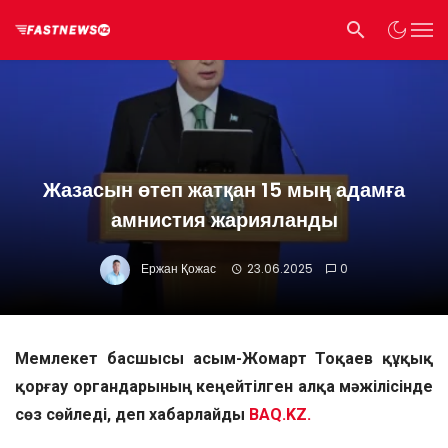
Жазасын өтеп жатқан 15 мың адамға
амнистия жарияланды
Ержан Қожас
23.06.2025
0
Мемлекет басшысы Қасым-Жомарт Тоқаев құқық
қорғау органдарының кеңейтілген алқа мәжілісінде
сөз сөйледі, деп хабарлайды
BAQ.KZ.