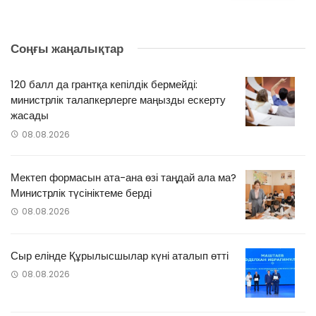
Соңғы жаңалықтар
120 балл да грантқа кепілдік бермейді:
министрлік талапкерлерге маңызды ескерту
жасады
08.08.2026
Мектеп формасын ата-ана өзі таңдай ала ма?
Министрлік түсініктеме берді
08.08.2026
Сыр елінде Құрылысшылар күні аталып өтті
08.08.2026