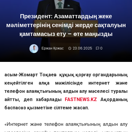
Президент: Азаматтардың жеке
мәліметтерінің сенімді жерде сақталуын
қамтамасыз ету – өте маңызды
Ержан Қожас
23.06.2025
0
Қасым-Жомарт Тоқаев құқық қорғау органдарының
кеңейтілген алқа мәжілісінде интернет және
телефон алаяқтығының алдын алу мәселесі туралы
айтты, деп хабарлады
FASTNEWS.KZ
Ақорданың
баспасөз қызметіне сілтеме жасап.
«Интернет және телефон алаяқтығының алдын алу