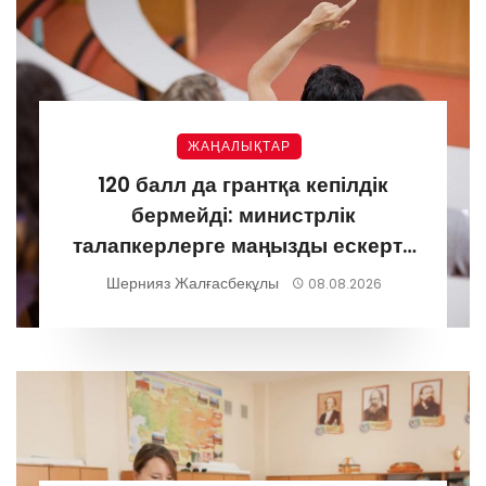
ЖАҢАЛЫҚТАР
120 балл да грантқа кепілдік
бермейді: министрлік
талапкерлерге маңызды ескерту
жасады
Шернияз Жалғасбекұлы
08.08.2026