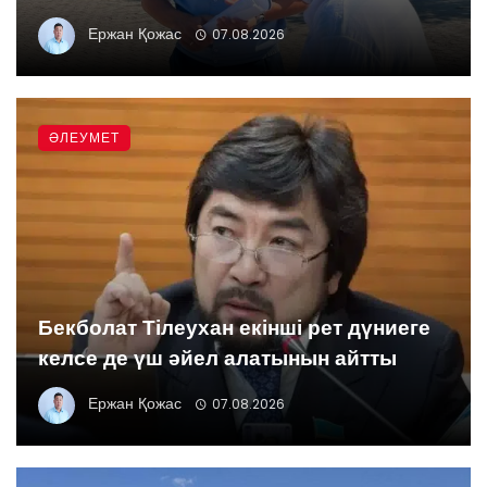
Ержан Қожас
07.08.2026
ӘЛЕУМЕТ
Бекболат Тілеухан екінші рет дүниеге
келсе де үш әйел алатынын айтты
Ержан Қожас
07.08.2026