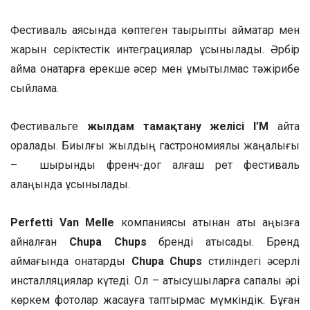
Фестиваль аясында көптеген тақырыптық аймақтар мен
жарқын серіктестік интеграциялар ұсынылады. Әрбір
аймақ қонақтарға ерекше әсер мен ұмытылмас тәжірибе
сыйламақ.
Фестивальге
жылдам тамақтану желісі I’M
қайта
оралады. Биылғы жылдың гастрономиялық жаңалығы
– шырынды френч-дог алғаш рет фестиваль
алаңында ұсынылады.
Perfetti Van Melle
компаниясы атынан аты аңызға
айналған
Chupa Chups
бренді қатысады. Бренд
аймағында қонақтарды
Chupa Chups
стиліндегі әсерлі
инсталляциялар күтеді. Ол – қатысушыларға сапалы әрі
көркем фотолар жасауға таптырмас мүмкіндік. Бұған