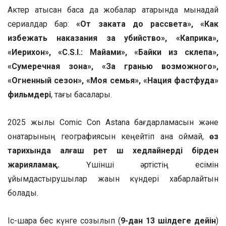
Актер қатысқан басқа да жобалар қатарында мынадай
сериалдар бар:
«От заката до рассвета», «Как
избежать наказания за убийство», «Каприка»,
«Иерихон», «C.S.I.: Майами», «Байки из склепа»,
«Сумеречная зона», «За гранью возможного»,
«Огненный сезон», «Моя семья», «Нация фастфуда»
фильмдері
, тағы басқалары.
2025 жылы Comic Con Astana бағдарламасын және
қонақтарының географиясын кеңейтіп қана қоймай,
өз
тарихында алғаш рет үш хедлайнерді бірден
жарияламақ.
Үшінші әртістің есімін
ұйымдастырушылар жақын күндері хабарлайтын
болады.
Іс-шара бес күнге созылып (
9-дан 13 шілдеге дейін
)