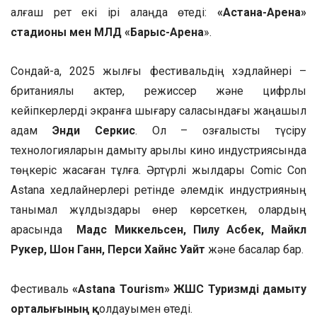
алғаш рет екі ірі алаңда өтеді:
«Астана-Арена»
стадионы мен МЛД «Барыс-Арена
».
Cондай-ақ, 2025 жылғы фестивальдің хэдлайнері –
британиялық актер, режиссер және цифрлық
кейіпкерлерді экранға шығару саласындағы жаңашыл
адам
Энди Серкис
. Ол – қозғалысты түсіру
технологияларын дамыту арқылы кино индустриясында
төңкеріс жасаған тұлға. Әртүрлі жылдары Comic Con
Astana хедлайнерлері ретінде әлемдік индустрияның
танымал жұлдыздары өнер көрсеткен, олардың
арасында
Мадс Миккельсен, Пилу Асбек, Майкл
Рукер, Шон Ганн, Перси Хайнс Уайт
және басқалар бар.
Фестиваль
«Astana Tourism» ЖШС Туризмді дамыту
орталығының қ
олдауымен өтеді.