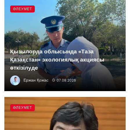
ӘЛЕУМЕТ
Қызылорда облысында «Таза
Қазақстан» экологиялық акциясы
өткізілуде
Ержан Қожас
07.08.2026
ӘЛЕУМЕТ