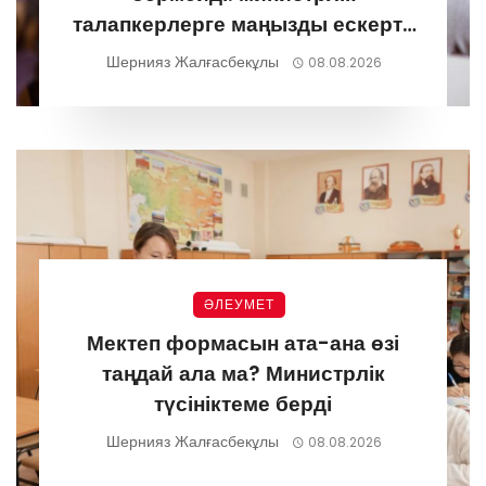
талапкерлерге маңызды ескерту
жасады
Шернияз Жалғасбекұлы
08.08.2026
ӘЛЕУМЕТ
Мектеп формасын ата-ана өзі
таңдай ала ма? Министрлік
түсініктеме берді
Шернияз Жалғасбекұлы
08.08.2026