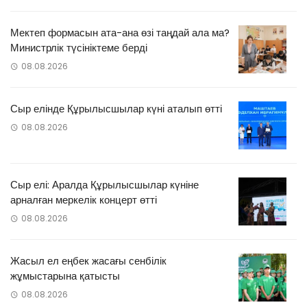
Мектеп формасын ата-ана өзі таңдай ала ма?
Министрлік түсініктеме берді
08.08.2026
Сыр елінде Құрылысшылар күні аталып өтті
08.08.2026
Сыр елі: Аралда Құрылысшылар күніне
арналған меркелік концерт өтті
08.08.2026
Жасыл ел еңбек жасағы сенбілік
жұмыстарына қатысты
08.08.2026