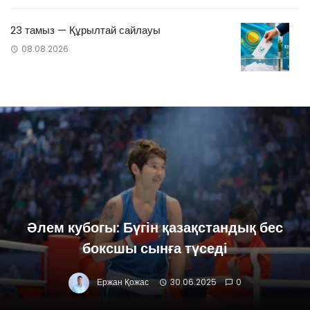
23 тамыз — Құрылтай сайлауы
08.08.2026
Әлем кубогы: Бүгін қазақстандық бес
боксшы сынға түседі
Ержан Қожас
30.06.2025
0