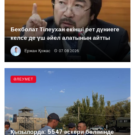
Бекболат Тілеухан екінші рет дүниеге
келсе де үш әйел алатынын айтты
Ержан Қожас
07.08.2026
ӘЛЕУМЕТ
Қызылорда: 5547 әскери бөлімінде