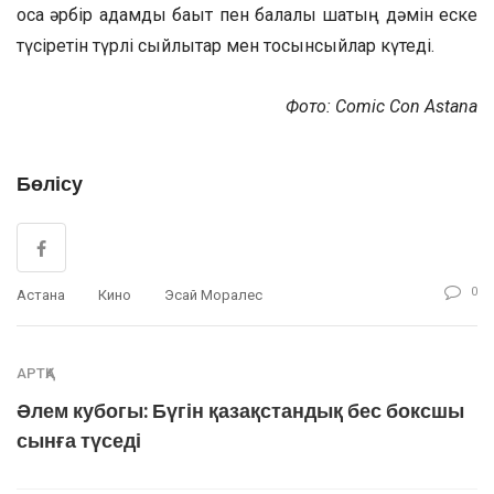
қоса әрбір адамды бақыт пен балалық шақтың дәмін еске
түсіретін түрлі сыйлықтар мен тосынсыйлар күтеді.
Фото: Comic Con Astana
Бөлісу
0
Астана
Кино
Эсай Моралес
АРТҚА
Әлем кубогы: Бүгін қазақстандық бес боксшы
сынға түседі