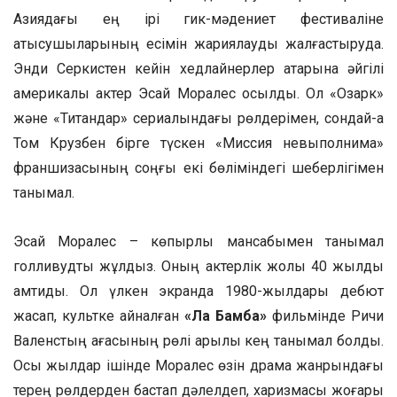
Азиядағы ең ірі гик-мәдениет фестиваліне
қатысушыларының есімін жариялауды жалғастыруда.
Энди Серкистен кейін хедлайнерлер қатарына әйгілі
америкалық актер Эсай Моралес қосылды. Ол «Озарк»
және «Титандар» сериалындағы рөлдерімен, сондай-ақ
Том Крузбен бірге түскен «Миссия невыполнима»
франшизасының соңғы екі бөліміндегі шеберлігімен
танымал.
Эсай Моралес – көпқырлы мансабымен танымал
голливудтық жұлдыз. Оның актерлік жолы 40 жылды
қамтиды. Ол үлкен экранда 1980-жылдары дебют
жасап, культке айналған
«Ла Бамба»
фильмінде Ричи
Валенстың ағасының рөлі арқылы кең танымал болды.
Осы жылдар ішінде Моралес өзін драма жанрындағы
терең рөлдерден бастап дәлелдеп, харизмасы жоғары