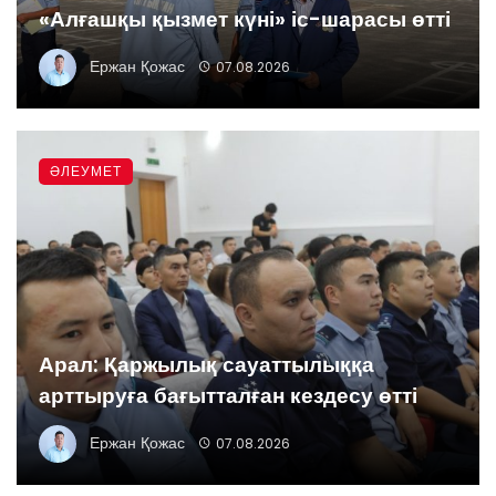
«Алғашқы қызмет күні» іс-шарасы өтті
Ержан Қожас
07.08.2026
ӘЛЕУМЕТ
Арал: Қаржылық сауаттылыққа
арттыруға бағытталған кездесу өтті
Ержан Қожас
07.08.2026