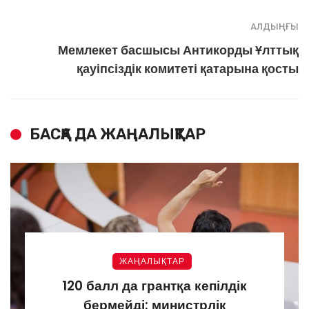
АЛДЫҢҒЫ
Мемлекет басшысы Антикорды Ұлттық
қауіпсіздік комитеті қатарына қосты
БАСҚА ДА ЖАҢАЛЫҚТАР
ЖАҢАЛЫҚТАР
120 балл да грантқа кепілдік
бермейді: министрлік