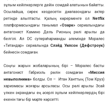
зұлым кейіпкерлерге дейін сомдай алатынын байқатты.
Осылайша, сирек кездесетін диапазондағы актер
ретінде қалыптасты. Қалың көрерменге ол
Netflix
платформасындағы танымал «
Озарк»
сериалындағы
антагонист Камино Дель Рионың рөлі арқылы да
белгілі. Ал DC суперқаһармандық әлемінде Моралес
«Титандар» сериалында
Слэйд Уилсон (Дефстроук)
бейнесін сомдаған.
Соңғы жарқын жобаларының бірі – Моралес басты
антагонист Габриэль рөлін сомдаған
«Миссия
невыполнима»
болды. Ол – Итан Ханттың (Том Круз)
харизмасы жоғары қарсыласы. Осы рөлі арқылы Эсай
үлкен экрандағы ең әсерлі зұлым кейіпкерлердің бірі
екенін тағы бір мәрте көрсетті.