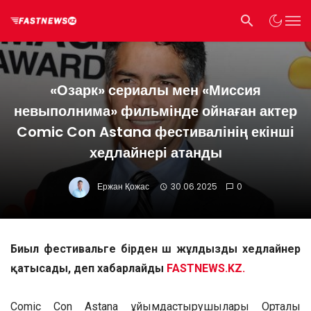
«Озарк» сериалы мен «Миссия
невыполнима» фильмінде ойнаған актер
Comic Con Astana фестивалінің екінші
хедлайнері атанды
Ержан Қожас
30.06.2025
0
Биыл фестивальге бірден үш жұлдызды хедлайнер
қатысады, деп хабарлайды
FASTNEWS.KZ.
Comic Con Astana ұйымдастырушылары Орталық