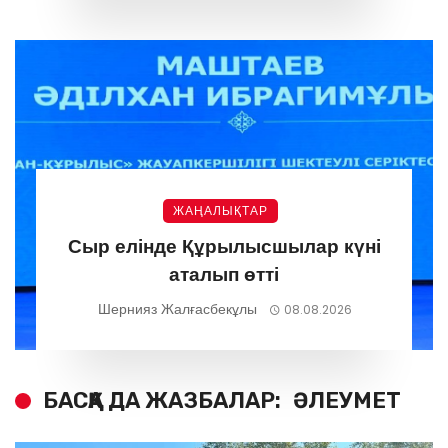
ЖАҢАЛЫҚТАР
Сыр елінде Құрылысшылар күні
аталып өтті
Шернияз Жалғасбекұлы
08.08.2026
БАСҚА ДА ЖАЗБАЛАР:
ӘЛЕУМЕТ