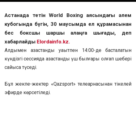
Астанада өтетін World Boxing аясындағы әлем
кубогында бүгін, 30 маусымда ел құрамасынан
бес боксшы шаршы алаңға шығады, деп
хабарлайды
Elordainfo.kz.
Алдымен қазақстандық уақытпен 14:00-де басталатын
күндізгі сессияда қазақстандық үш былғары қолғап шебері
сайысқа түседі.
Бұл жекпе-жектер «Qazsport» телеарнасынан тікелей
эфирде көрсетіледі.
Екінші жұпта әйелдер арасында Назым Қызайбай (48
келі) 1/8 финалда канадалық Приянхо Диллон, төртінші
жұпта Анель Сакыш (54 келі) 1/16 финалда
германиялық Татьяна Обермайермен қолғап түйістіреді.