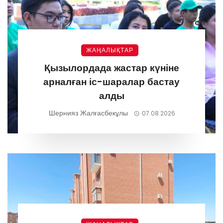
ЖАҢАЛЫҚТАР
Қызылордада жастар күніне
арналған іс-шаралар бастау
алды
Шернияз Жалғасбекұлы
07.08.2026