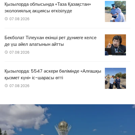
Қызылорда облысында «Таза Қазақстан»
экологиялық акциясы өткізілуде
07.08.2026
Бекболат Тілеухан екінші рет дүниеге келсе
де үш әйел алатынын айтты
07.08.2026
Қызылорда: 5547 әскери бөлімінде «Алғашқы
қызмет күні» іс-шарасы өтті
07.08.2026