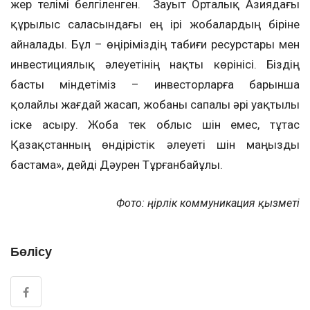
жер телімі белгіленген. Зауыт Орталық Азиядағы
құрылыс саласындағы ең ірі жобалардың біріне
айналады. Бұл – өңіріміздің табиғи ресурстары мен
инвестициялық әлеуетінің нақты көрінісі. Біздің
басты міндетіміз – инвесторларға барынша
қолайлы жағдай жасап, жобаны сапалы әрі уақтылы
іске асыру. Жоба тек облыс үшін емес, тұтас
Қазақстанның өндірістік әлеуеті үшін маңызды
бастама», дейді Дәурен Тұрғанбайұлы.
Фото: Өңірлік коммуникация қызметі
Бөлісу