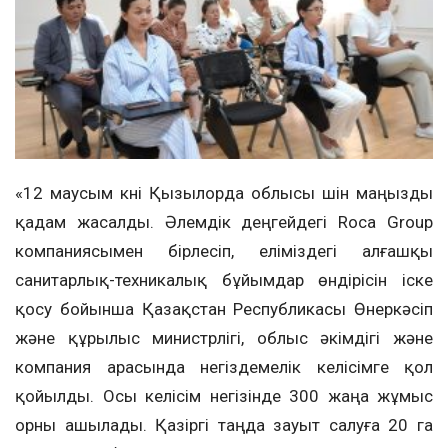
«12 маусым күні Қызылорда облысы үшін маңызды
қадам жасалды. Әлемдік деңгейдегі Roca Group
компаниясымен бірлесіп, еліміздегі алғашқы
санитарлық-техникалық бұйымдар өндірісін іске
қосу бойынша Қазақстан Республикасы Өнеркәсіп
және құрылыс министрлігі, облыс әкімдігі және
компания арасында негіздемелік келісімге қол
қойылды. Осы келісім негізінде 300 жаңа жұмыс
орны ашылады. Қазіргі таңда зауыт салуға 20 га