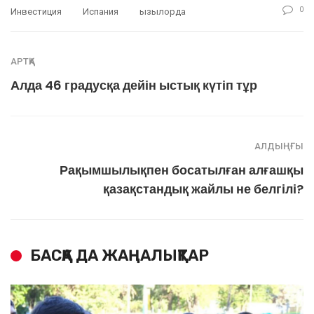
0
Инвестиция
Испания
Қызылорда
АРТҚА
Алда 46 градусқа дейін ыстық күтіп тұр
АЛДЫҢҒЫ
Рақымшылықпен босатылған алғашқы
қазақстандық жайлы не белгілі?
БАСҚА ДА ЖАҢАЛЫҚТАР