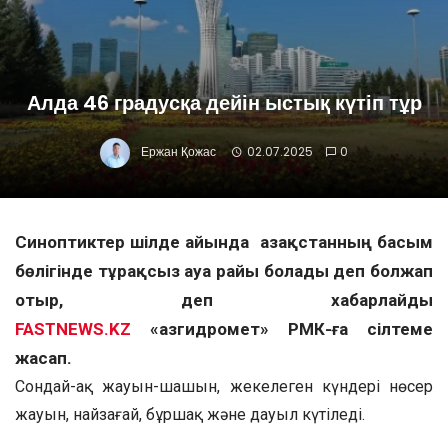
Алда 46 градусқа дейін ыстық күтіп тұр
Ержан Қожас
02.07.2025
0
Синоптиктер шілде айында Қазақстанның басым
бөлігінде тұрақсыз ауа райы болады деп болжап
отыр, деп хабарлайды
FASTNEWS.KZ
«Қазгидромет» РМК-ға сілтеме
жасап.
Сондай-ақ жауын-шашын, жекелеген күндері нөсер
жауын, найзағай, бұршақ және дауыл күтіледі.