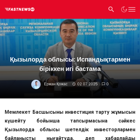
Қызылорда облысы: Испандықтармен
біріккен игі бастама
Ержан Қожас
02.07.2025
0
Мемлекет Басшысының инвестиция тарту жұмысын
күшейту бойынша тапсырмасына сәйкес
Қызылорда облысы шетелдік инвесторлармен
байланысты нығайтуда, деп хабарлайды