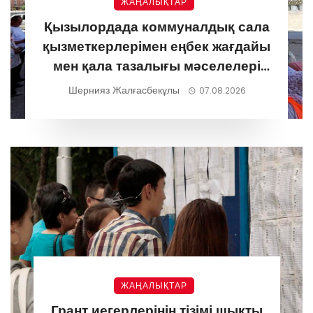
ЖАҢАЛЫҚТАР
Қызылордада коммуналдық сала
қызметкерлерімен еңбек жағдайы
мен қала тазалығы мәселелері
талқыланды
Шернияз Жалғасбекұлы
07.08.2026
ЖАҢАЛЫҚТАР
Грант иегерлерінің тізімі шықты