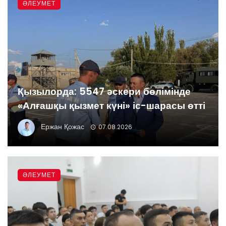
ӘЛЕУМЕТ
Қызылорда: 5547 әскери бөлімінде
«Алғашқы қызмет күні» іс-шарасы өтті
Ержан Қожас
07.08.2026
ӘЛЕУМЕТ