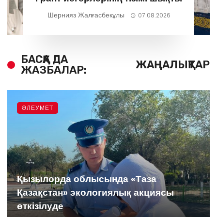
Шернияз Жалғасбекұлы
07.08.2026
БАСҚА ДА
ЖАҢАЛЫҚТАР
ЖАЗБАЛАР:
ӘЛЕУМЕТ
Қызылорда облысында «Таза
Қазақстан» экологиялық акциясы
өткізілуде