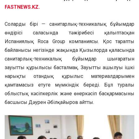
FASTNEWS.KZ.
Солардың бірі — санитарлық-техникалық бұйымдар
өндірісі саласында тәжірибесі қалыптасқан
Испаниялық Roca Group компаниясы. Қос тараптың
байланысы негізінде жақында Қызылорда қаласында
санитарлық-техникалық бұйымдар шығаратын
зауыттың құрылысы басталмақ. Зауыттың ашылуы ішкі
нарықты отандық құрылыс материалдарымен
қамтамасыз етуге мүмкіндік береді. Бұл туралы
облыстық кәсіпкерлік және өнеркәсіп басқармасының
басшысы Дәурен Әбілқайыров айтты.