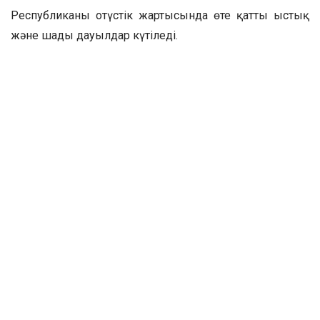
Республиканың оңтүстік жартысында өте қатты ыстық
және шаңды дауылдар күтіледі.
Бірінші онкүндіктің бірінші жартысында тұрақты
циклонның әсерінен елдің батысында (Батыс Қазақстан
облысы) температуралық фон күндіз +18+26°С
сақталады, онкүндіктің соңына қарай +28+33°С-қа дейін
жоғарылайды.
Атырау және Маңғыстау облыстарында ауа
температурасының күндіз +25+33°С-тан +30+38°С-қа
дейін біртіндеп жоғарылуын болжап отыр.
Солтүстік және орталық өңірлерде ыстық ауа-райы
салқын ауа-райымен алмасады, онкүндіктің басында
ауа температурасы күндіз +25+35°С-қа дейін