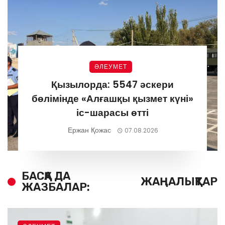
ӘЛЕУМЕТ
Қызылорда: 5547 әскери
бөлімінде «Алғашқы қызмет күні»
іс-шарасы өтті
Ержан Қожас
07.08.2026
БАСҚА ДА
ЖАҢАЛЫҚТАР
ЖАЗБАЛАР: