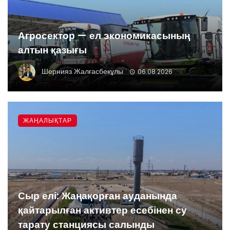
Агросектор — ел экономикасының
алтын қазығы
Шернияз Жалғасбекұлы
06.08.2026
ЖАҢАЛЫҚТАР
Сыр елі: Жаңақорған ауданында
қайтарылған активтер есебінен су
тарату станциясы салынды