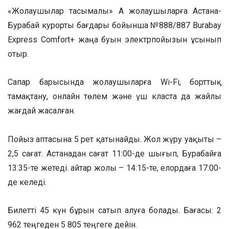
«Жолаушылар тасымалы» АҚ жолаушыларға Астана-
Бурабай курорты бағдары бойынша №888/887 Burabay
Express Comfort+ жаңа буын электрпойызын ұсынып
отыр.
Сапар барысында жолаушыларға Wi-Fi, борттық
тамақтану, онлайн төлем және үш класта да жайлы
жағдай жасалған.
Пойыз аптасына 5 рет қатынайды. Жол жүру уақыты –
2,5 сағат. Астанадан сағат 11:00-де шығып, Бурабайға
13:35-те жетеді. Қайтар жолы – 14:15-те, елордаға 17:00-
де келеді.
Билетті 45 күн бұрын сатып алуға болады. Бағасы: 2
962 теңгеден 5 805 теңгеге дейін.