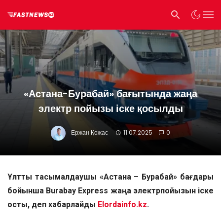
«Астана-Бурабай» бағытында жаңа
электр пойызы іске қосылды
Ержан Қожас
11.07.2025
0
Ұлттық тасымалдаушы «Астана – Бурабай» бағдары
бойынша Burabay Express жаңа электрпойызын іске
қосты, деп хабарлайды
Elordainfo.kz
.