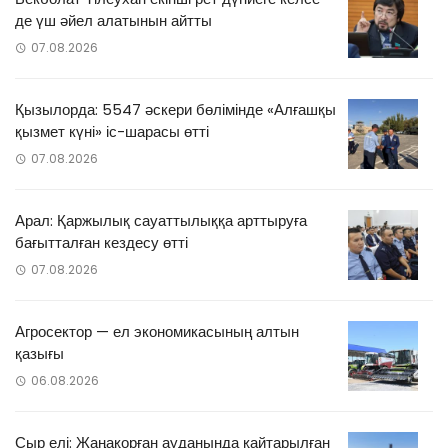
де үш әйел алатынын айтты
07.08.2026
Қызылорда: 5547 әскери бөлімінде «Алғашқы
қызмет күні» іс-шарасы өтті
07.08.2026
Арал: Қаржылық сауаттылыққа арттыруға
бағытталған кездесу өтті
07.08.2026
Агросектор — ел экономикасының алтын
қазығы
06.08.2026
Сыр елі: Жаңақорған ауданында қайтарылған