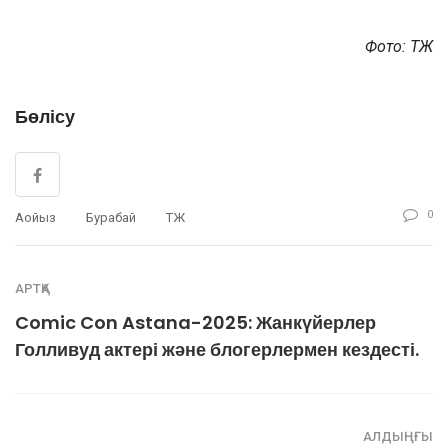
Фото: ҚТЖ
Бөлісу
0
Аойыз
Бурабай
ҚТЖ
АРТҚА
Comic Con Astana-2025: Жанкүйерлер
Голливуд актері және блогерлермен кездесті.
АЛДЫҢҒЫ