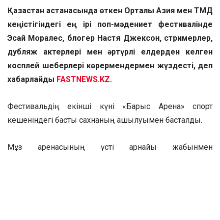
Қазақстан астанасында өткен Орталық Азия мен ТМД
кеңістігіндегі ең ірі поп-мәдениет фестивалінде
Эсай Моралес, блогер Настя Джексон, стримерлер,
дубляж актерлері мен әртүрлі елдерден келген
косплей шеберлері көрермендермен жүздесті, деп
хабарлайды
FASTNEWS.KZ.
Фестивальдің екінші күні «Барыс Арена» спорт
кешеніндегі басты сахнаның ашылуымен басталды.
Мұз аренасының үсті арнайы жабынмен
жабылғанмен, салқындық сезілді. Бірақ залда
керісінше нағыз жылы атмосфера орнады.
Жанкүйерлер танымал блогер Настя Джексонды
қуанышпен қарсы алды. Оның YouTube арнасында 2,5
миллионға жуық жазылушы бар.