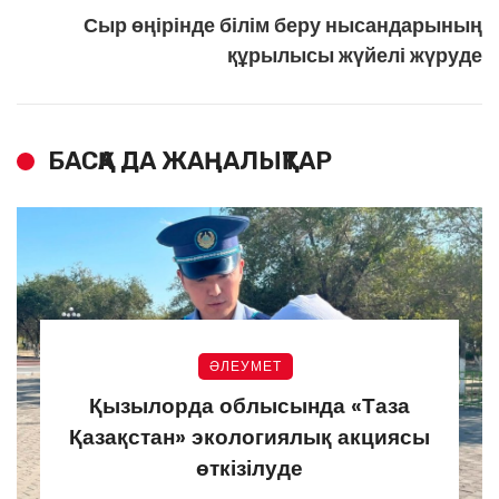
Сыр өңірінде білім беру нысандарының
құрылысы жүйелі жүруде
БАСҚА ДА ЖАҢАЛЫҚТАР
ӘЛЕУМЕТ
Қызылорда облысында «Таза
Қазақстан» экологиялық акциясы
өткізілуде