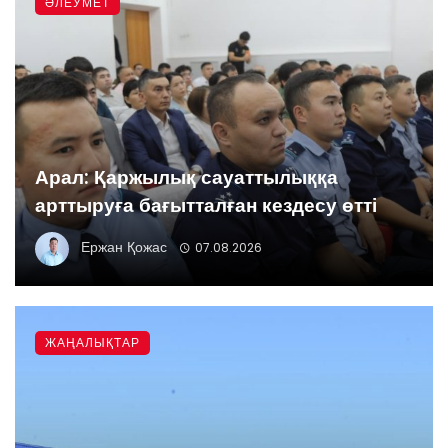
ӘЛЕУМЕТ
Арал: Қаржылық сауаттылыққа
арттыруға бағытталған кездесу өтті
Ержан Қожас
07.08.2026
ЖАҢАЛЫҚТАР