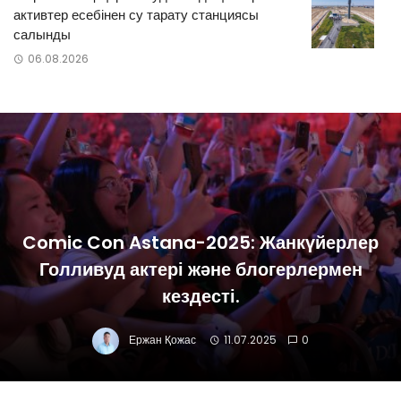
активтер есебінен су тарату станциясы
салынды
06.08.2026
Comic Con Astana-2025: Жанкүйерлер
Голливуд актері және блогерлермен
кездесті.
Ержан Қожас
11.07.2025
0