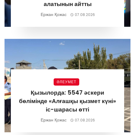
алатынын айтты
Ержан Қожас
07.08.2026
ӘЛЕУМЕТ
Қызылорда: 5547 әскери
бөлімінде «Алғашқы қызмет күні»
іс-шарасы өтті
Ержан Қожас
07.08.2026