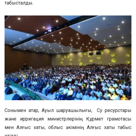
табысталды.
Сонымен қатар, Ауыл шаруашылығы, Су ресурстары
және ирригация министрлерінің Құрмет грамотасы
мен Алғыс хаты, облыс әкімінің Алғыс хаты табыс
етілді.