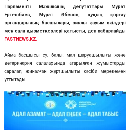
Парламенті Мәжілісінің депутаттары Мұрат
Ергешбаев, Мұрат Әбенов, құқық қорғау
органдарының басшылары, зиялы қауым өкілдері
мен сала қызметкерлері қатысты, деп хабарлайды
FASTNEWS.KZ.
Аймақ басшысы су, балық, мал шаруашылығы және
ветеринария салаларында атқарылған жұмыстарды
саралап, жиналған жұртшылықты кәсіби мерекемен
құттықтады.