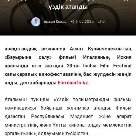
үздік атанды
Ержан Қожас
11.07.2025
0
Қазақстандық режиссер Асхат Кучинчерековтың
«Бауырына салу» фильмі Италияның Иския
аралында өтіп жатқан 23-ші Ischia Film Festival
халықаралық кинофестивалінің бас жүлдесін жеңіп
алды, деп хабарлады
Elordainfo.kz
.
Аталмыш туынды «Үздік толықметражды фильм»
номинациясы бойынша жеңімпаз атанды. Фильм
Қазақстан Республикасы Мәдениет және ақпарат
министрлігінің және Ұлттық киноны қолдау мемлекеттік
орталығының қолдауымен түсірілген.