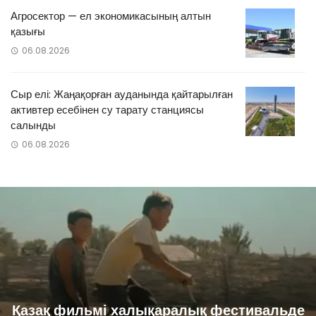
Агросектор — ел экономикасының алтын
қазығы
06.08.2026
Сыр елі: Жаңақорған ауданында қайтарылған
активтер есебінен су тарату станциясы
салынды
06.08.2026
Қазақ фильмі халықаралық фестивальде