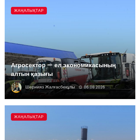
ЖАҢАЛЫҚТАР
Агросектор — ел экономикасының
алтын қазығы
Шернияз Жалғасбекұлы
06.08.2026
ЖАҢАЛЫҚТАР