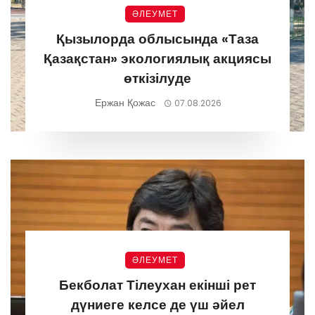
ӘЛЕУМЕТ
Қызылорда облысында «Таза
Қазақстан» экологиялық акциясы
өткізілуде
Ержан Қожас
07.08.2026
ӘЛЕУМЕТ
Бекболат Тілеухан екінші рет
дүниеге келсе де үш әйел