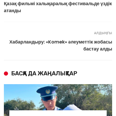
Қазақ фильмі халықаралық фестивальде үздік
атанды
АЛДЫҢҒЫ
Хабарландыру: «Komek» әлеуметтік жобасы
бастау алды
БАСҚА ДА ЖАҢАЛЫҚТАР