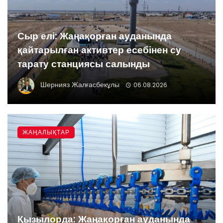
Сыр елі: Жаңақорған ауданында
қайтарылған активтер есебінен су
тарату станциясы салынды
Шернияз Жалғасбекұлы
06.08.2026
ЖАҢАЛЫҚТАР
Қызылорда: Жаңақорған ауданында