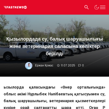
Қызылордада су, балық шаруашылығы
және ветеринария саласына көліктер
берілді
Ержан Қожас
11.07.2025
0
Қызылорда қаласындағы «Өнер орталығында»
облыс әкімі Нұрлыбек Нәлібаевтың қатысуымен су,
балық шаруашылығы, ветеринария қызметкерлері
күніне орай салтанатты шара өтті. Оған ҚР