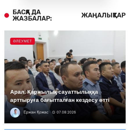
БАСҚА ДА
ЖАҢАЛЫҚТАР
ЖАЗБАЛАР:
ӘЛЕУМЕТ
Арал: Қаржылық сауаттылыққа
арттыруға бағытталған кездесу өтті
Ержан Қожас
07.08.2026