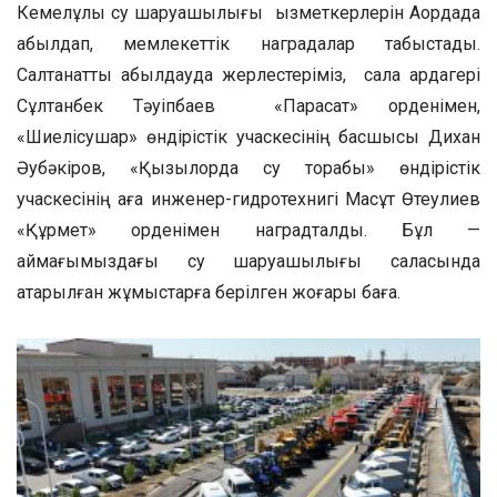
Кемелұлы су шаруашылығы қызметкерлерін Ақордада
қабылдап, мемлекеттік наградалар табыстады.
Салтанатты қабылдауда жерлестеріміз, сала ардагері
Сұлтанбек Тәуіпбаев «Парасат» орденімен,
«Шиелісушар» өндірістік учаскесінің басшысы Дихан
Әубәкіров, «Қызылорда су торабы» өндірістік
учаскесінің аға инженер-гидротехнигі Мақсұт Өтеулиев
«Құрмет» орденімен наградталды. Бұл —
аймағымыздағы су шаруашылығы саласында
атқарылған жұмыстарға берілген жоғары баға.