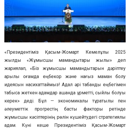
«Президентіміз Қасым-Жомарт Кемелұлы 2025
жылды «Жұмысшы мамандықтары жылы» деп
жариялап, «Біз жұмысшы мамандықтарын дәріптеу
арқылы қоғамда еңбекқор және нағыз маман болу
идеясын насихаттаймыз! Адал әрі табанды еңбегімен
табысқа жеткен адамдар қашанда құрметті, сыйлы болуы
керек» деді. Бұл — экономикалық тұрақтылық пен
әлеуметтік прогрестің басты факторы ретінде
жұмысшы кәсіптерінің рөлін күшейтудегі стратегиялық
қадам. Күні кеше Президентіміз Қасым-Жомарт