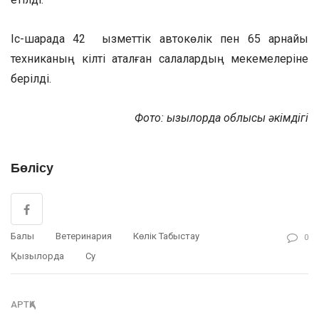
Іс-шарада 42 қызметтік автокөлік пен 65 арнайы
техниканың кілті аталған салалардың мекемелеріне
берілді.
Фото: Қызылорда облысы әкімдігі
Бөлісу
Балық
Ветеринария
Көлік Табыстау
0
Қызылорда
Су
АРТҚА