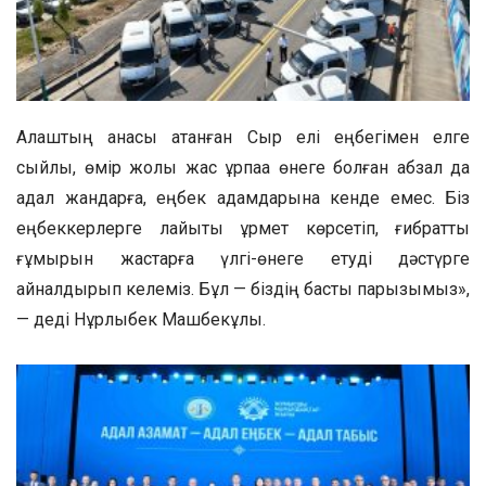
Алаштың анасы атанған Сыр елі еңбегімен елге
сыйлы, өмір жолы жас ұрпаққа өнеге болған абзал да
адал жандарға, еңбек адамдарына кенде емес. Біз
еңбеккерлерге лайықты құрмет көрсетіп, ғибратты
ғұмырын жастарға үлгі-өнеге етуді дәстүрге
айналдырып келеміз. Бұл — біздің басты парызымыз»,
— деді Нұрлыбек Машбекұлы.