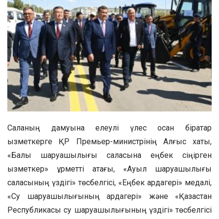
Саланың дамуына елеулі үлес қосқан бірқатар
қызметкерге ҚР Премьер-министрінің Алғыс хаты,
«Балық шаруашылығы саласына еңбек сіңірген
қызметкер» құрметті атағы, «Ауыл шаруашылығы
саласының үздігі» төсбелгісі, «Еңбек ардагері» медалі,
«Су шаруашылығының ардагері» және «Қазақстан
Республикасы су шаруашылығының үздігі» төсбелгісі