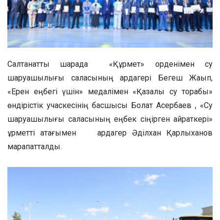
Салтанатты шарада «Құрмет» орденімен су
шаруашылығы саласының ардагері Бегеш Жақып,
«Ерен еңбегі үшін» медалімен «Қазалы су торабы»
өндірістік учаскесінің басшысы Болат Асербаев , «Су
шаруашылығы саласының еңбек сіңірген қайраткері»
құрметті атағымен ардагер Әділхан Қарлыханов
марапатталды.