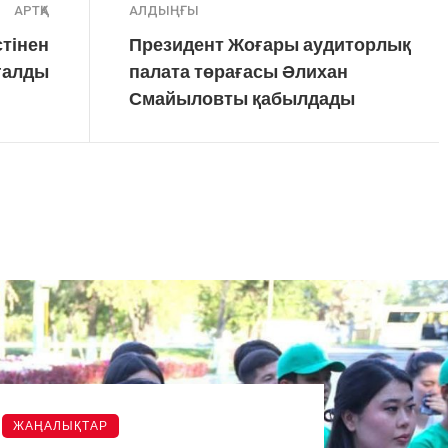
АРТҚА
АЛДЫҢҒЫ
тінен
Президент Жоғары аудиторлық
ғалды
палата төрағасы Әлихан
Смайыловты қабылдады
ЖАҢАЛЫҚТАР