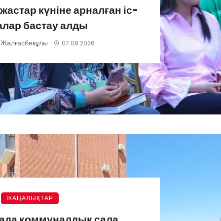
астар күніне арналған іс-
лар бастау алды
 Жалғасбекұлы
07.08.2026
ЖАҢАЛЫҚТАР
ада коммуналдық сала