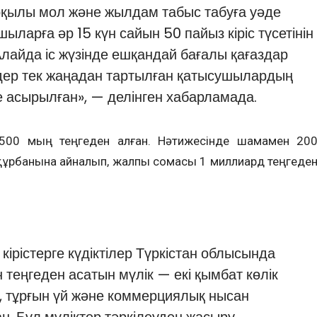
рқылы мол және жылдам табыс табуға уәде
шыларға әр 15 күн сайын 50 пайыз кіріс түсетінін
Алайда іс жүзінде ешқандай бағалы қағаздар
дер тек жаңадан тартылған қатысушылардың
е асырылған», — делінген хабарламада.
500 мың теңгеден алған. Нәтижесінде шамамен 20
ұрбанына айналып, жалпы сомасы 1 миллиард теңгеде
ірістерге күдіктілер Түркістан облысында
теңгеден асатын мүлік — екі қымбат көлік
, тұрғын үй және коммерциялық нысан
н. Бұл мүліктер тәркілеуден жасыру