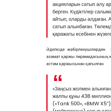
акцияларын сатып алу а
берген. Күдіктілер салым
айтып, оларды алдаған. 
сатып алынбаған. Төлем
қаражаты есебінен жүзег
Әдепкіде жәбірленушілерден 
азамат қаржы пирамидасының қ
астам қаржысынан қағылған.
«Заңсыз жолмен алынған к
жалпы құны 438 миллион 
(«Tank 500», «BMW X5″)
(мейрамхана) сатып алға