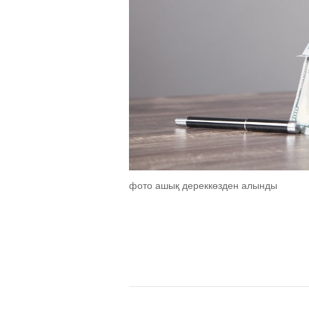
фото ашық дереккөзден алынды