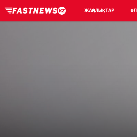
ЖАҢАЛЫҚТАР
ӘЛ