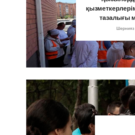
қызметкерлерім
тазалығы 
Шернияз