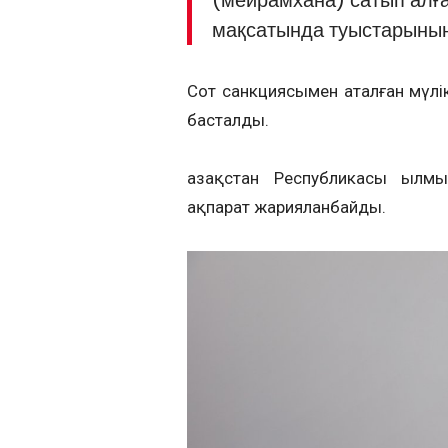
мақсатында туыстарының
Сот санкциясымен аталған мүлі
басталды.
Қазақстан Республикасы Қылм
ақпарат жарияланбайды.