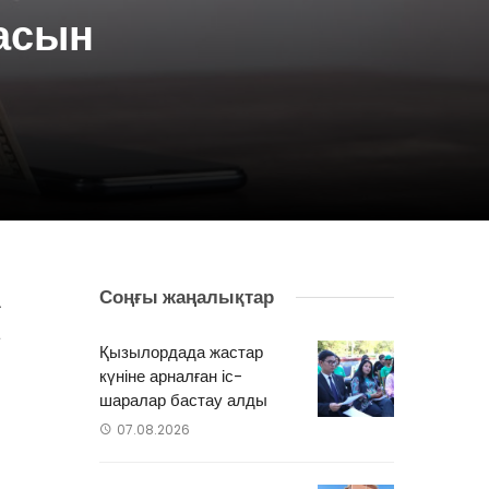
асын
Соңғы жаңалықтар
А
а
Қызылордада жастар
күніне арналған іс-
шаралар бастау алды
07.08.2026