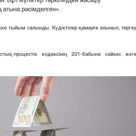
 атына рәсімделген».
кке тыйым салынды. Күдіктілер қамауға алынып, терге
ыстық-процестік кодексінің 201-бабына сәйкес өзг