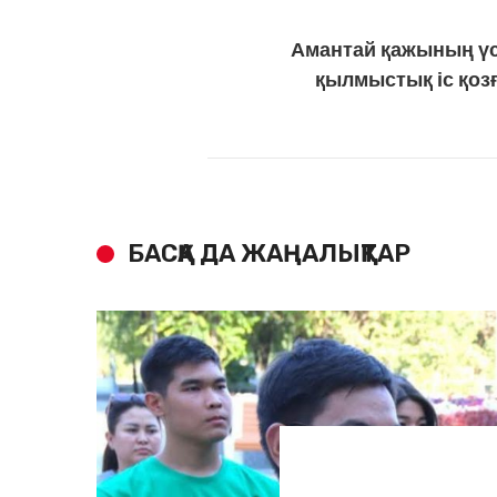
Амантай қажының үс
қылмыстық іс қоз
БАСҚА ДА ЖАҢАЛЫҚТАР