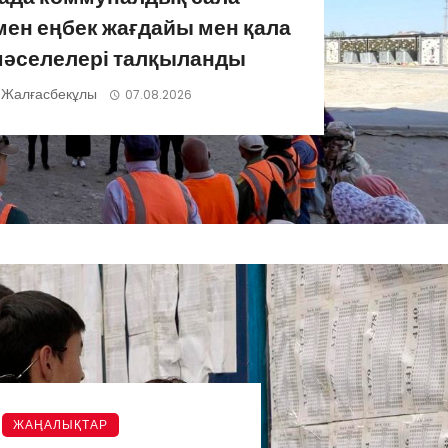
ен еңбек жағдайы мен қала
мәселелері талқыланды
 Жалғасбекұлы
07.08.2026
ЖАҢАЛЫҚТАР