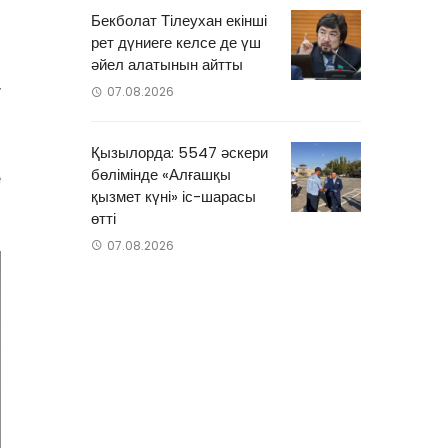
Бекболат Тілеухан екінші
рет дүниеге келсе де үш
әйел алатынын айтты
у
07.08.2026
Қызылорда: 5547 әскери
бөлімінде «Алғашқы
е
қызмет күні» іс-шарасы
өтті
07.08.2026