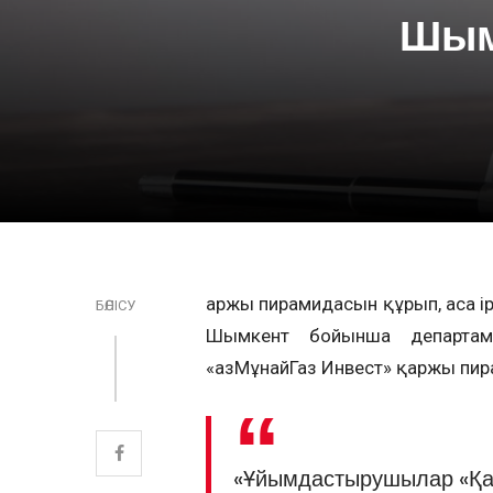
Шым
Қаржы пирамидасын құрып, аса 
БӨЛІСУ
Шымкент бойынша департаме
«ҚазМұнайГаз Инвест» қаржы пи
«Ұйымдастырушылар «Қа