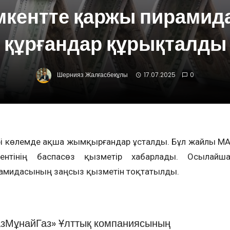
кентте қаржы пирамид
құрғандар құрықталды
Шернияз Жалғасбекұлы
17.07.2025
0
ірі көлемде ақша жымқырғандар ұсталды. Бұл жайлы ҚМ
нтінің баспасөз қызметір хабарлады. Осылайш
рамидасының заңсыз қызметін тоқтатылды.
зМұнайГаз» Ұлттық компаниясының