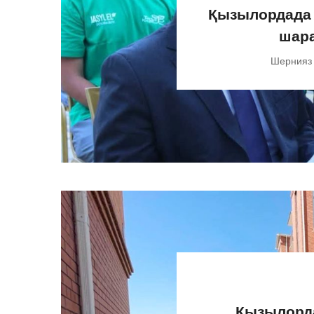
Қызылордада ж
шара
Шернияз
Қызылорд