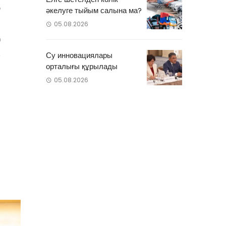
m
әкелуге тыйым салына ма?
05.08.2026
0
Су инновациялары
орталығы құрылады
05.08.2026