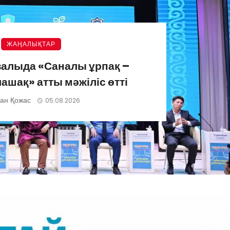
ЖАҢАЛЫҚТАР
азалыда «Саналы ұрпақ –
ашақ» атты мәжіліс өтті
ан Қожас
05.08.2026