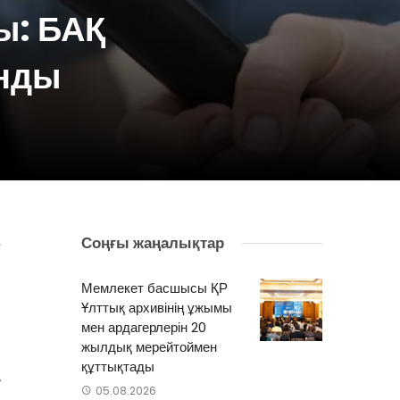
ы: БАҚ
анды
Соңғы жаңалықтар
у
1
Мемлекет басшысы ҚР
р
Ұлттық архивінің ұжымы
мен ардагерлерін 20
жылдық мерейтоймен
құттықтады
,
05.08.2026