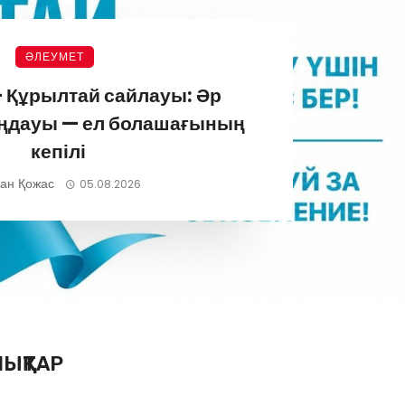
ӘЛЕУМЕТ
 Құрылтай сайлауы: Әр
аңдауы — ел болашағының
кепілі
ан Қожас
05.08.2026
ЫҚТАР