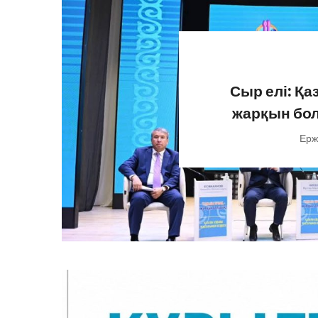
Сыр елі: Қ
жарқын бол
Ерж