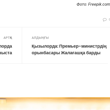
Фото: Freepik.co
АРТҚА
АЛДЫҢҒЫ
лорда
Қызылорда: Премьер-министрдің
ныста
орынбасары Жалағашқа барды