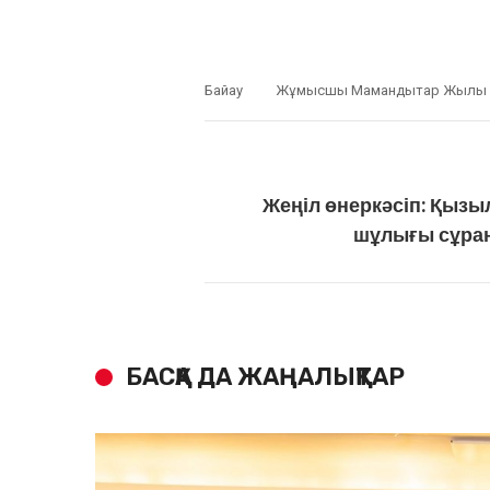
Байқау
Жұмысшы Мамандықтар Жылы
Жеңіл өнеркәсіп: Қызы
шұлығы сұра
БАСҚА ДА ЖАҢАЛЫҚТАР