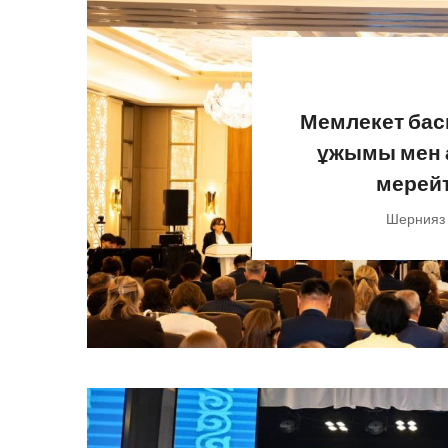
Мемлекет бас
ұжымы мен 
мерей
Шернияз