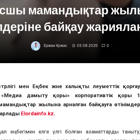
шы мамандықтар жыл
лдеріне байқау жариял
Ержан Қожас
03.08.2025
0
трлігі мен Еңбек және халықты әлеуметтік қорға
н «Медиа дамыту қоры» корпоративтік қоры 
амандықтар жылына арналған байқауға өтінімде
барлады
Elordainfo.kz
.
ал еңбегімен елге үлгі болған азаматтарды таныту