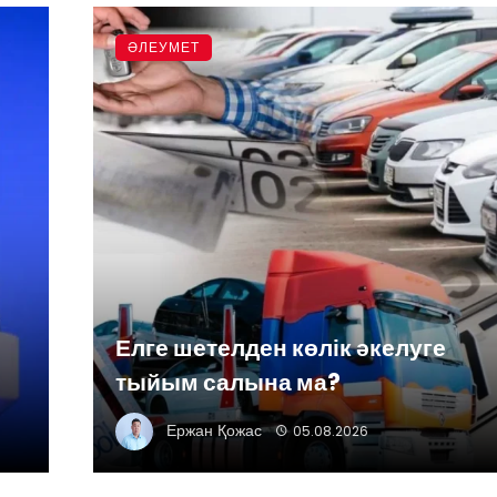
ӘЛЕУМЕТ
Елге шетелден көлік әкелуге
тыйым салына ма?
Ержан Қожас
05.08.2026