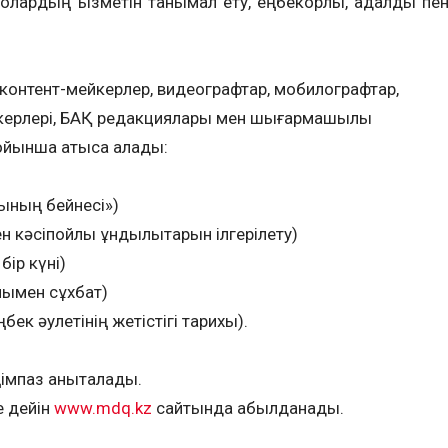
ардың қызметін танымал ету, еңбекқорлық, адалдық пе
.
, контент-мейкерлер, видеографтар, мобилографтар,
ткерлері, БАҚ редакциялары мен шығармашылық
йынша қатыса алады:
мының бейнесі»)
н кәсіпқойлық құндылықтарын ілгерілету)
бір күні)
мымен сұхбат)
ңбек әулетінің жетістігі тарихы).
імпаз анықталады.
е дейін
www.mdq.kz
сайтында қабылданады.