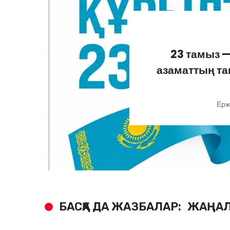
23 тамыз —
азаматтың т
Ерж
БАСҚА ДА ЖАЗБАЛАР:
ЖАҢАЛ