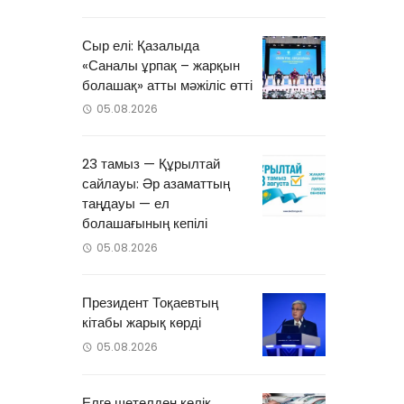
н
Сыр елі: Қазалыда
«Саналы ұрпақ – жарқын
болашақ» атты мәжіліс өтті
05.08.2026
23 тамыз — Құрылтай
сайлауы: Әр азаматтың
таңдауы — ел
болашағының кепілі
05.08.2026
Президент Тоқаевтың
кітабы жарық көрді
05.08.2026
Елге шетелден көлік