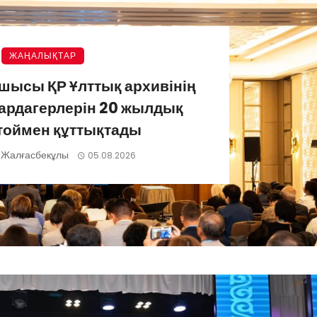
ЖАҢАЛЫҚТАР
шысы ҚР Ұлттық архивінің
ардагерлерін 20 жылдық
тоймен құттықтады
 Жалғасбекұлы
05.08.2026