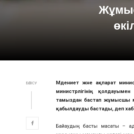
Жұмыс
өкі
Мәдениет және ақпарат минис
БӨЛІСУ
министрлігінің қолдауыме
тамыздан бастап жұмысшы м
қабылдауды бастады, деп ха
Байқаудың басты мақсаты – ад