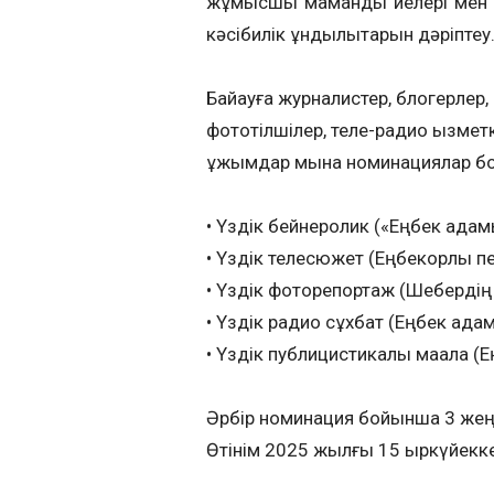
жұмысшы мамандық иелері мен ол
кәсібилік құндылықтарын дәріптеу
Байқауға журналистер, блогерлер
фототілшілер, теле-радио қызме
ұжымдар мына номинациялар бо
• Үздік бейнеролик («Еңбек ада
• Үздік телесюжет (Еңбекқорлық пе
• Үздік фоторепортаж (Шебердің 
• Үздік радио сұхбат (Еңбек ада
• Үздік публицистикалық мақала (Е
Әрбір номинация бойынша 3 жең
Өтінім 2025 жылғы 15 қыркүйекк