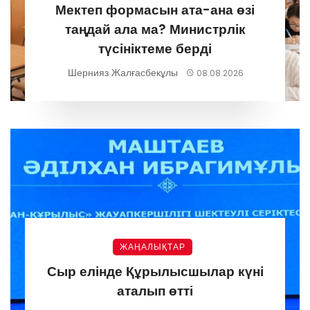
Мектеп формасын ата-ана өзі
таңдай ала ма? Министрлік
түсініктеме берді
Шернияз Жалғасбекұлы
08.08.2026
ЖАҢАЛЫҚТАР
Сыр елінде Құрылысшылар күні
аталып өтті