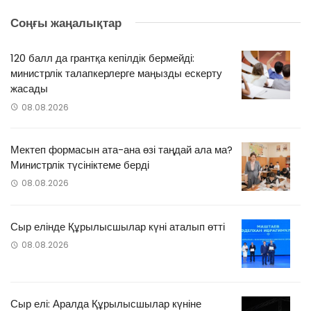
Соңғы жаңалықтар
120 балл да грантқа кепілдік бермейді:
министрлік талапкерлерге маңызды ескерту
жасады
08.08.2026
Мектеп формасын ата-ана өзі таңдай ала ма?
Министрлік түсініктеме берді
08.08.2026
Сыр елінде Құрылысшылар күні аталып өтті
08.08.2026
Сыр елі: Аралда Құрылысшылар күніне