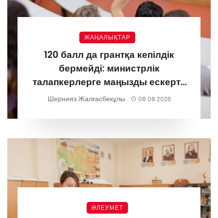
ЖАҢАЛЫҚТАР
120 балл да грантқа кепілдік
бермейді: министрлік
талапкерлерге маңызды ескерту
жасады
Шернияз Жалғасбекұлы
08.08.2026
ӘЛЕУМЕТ