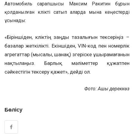
Автомобиль сарапшысы Максим Ракитин бұрын
қолданылған көлікті сатып аларда мына кеңестерді
ұсынады:
«Біріншіден, көліктің заңды тазалығын тексеріңіз –
базалар жеткілікті. Екіншіден, VIN-код пен номерлік
агрегаттар (мысалы, шанақ) өзгеріске ұшырамағанын
нақтылаңыз. Барлық мәліметтер құжатпен
сәйкестігін тексеру қажет», дейді ол.
Фото: Ашық дереккөз
Бөлісу