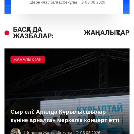
Шернияз Жалғасбекұлы
08.08.2026
БАСҚА ДА
ЖАҢАЛЫҚТАР
ЖАЗБАЛАР:
ЖАҢАЛЫҚТАР
Сыр елі: Аралда Құрылысшылар
күніне арналған меркелік концерт өтті
Шернияз Жалғасбекұлы
08.08.2026