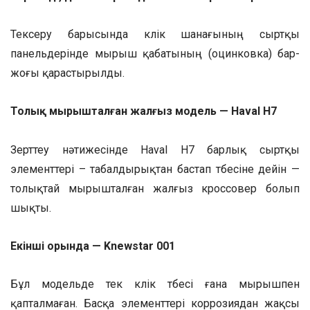
Тексеру барысында көлік шанағының сыртқы
панельдерінде мырыш қабатының (оцинковка) бар-
жоғы қарастырылды.
Толық мырышталған жалғыз модель — Haval H7
Зерттеу нәтижесінде Haval H7 барлық сыртқы
элементтері – табалдырықтан бастап төбесіне дейін —
толықтай мырышталған жалғыз кроссовер болып
шықты.
Екінші орында — Knewstar 001
Бұл модельде тек көлік төбесі ғана мырышпен
қапталмаған. Басқа элементтері коррозиядан жақсы