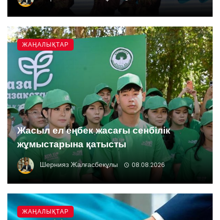
ЖАҢАЛЫҚТАР
Жасыл ел еңбек жасағы сенбілік
жұмыстарына қатысты
Шернияз Жалғасбекұлы
08.08.2026
ЖАҢАЛЫҚТАР