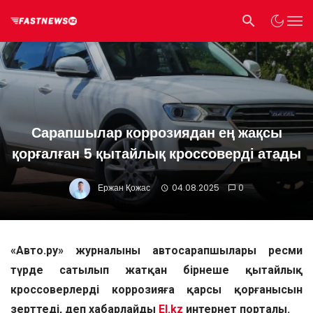
Сарапшылар коррозиядан ең жақсы
қорғалған 5 қытайлық кроссоверді атады
Ержан Қожас
04.08.2025
0
«Авто.ру» журналының автосарапшылары ресми
түрде сатылып жатқан бірнеше қытайлық
кроссоверлердің коррозияға қарсы қорғанысын
зерттеді, деп хабарлайды
El.kz
интернет порталы.