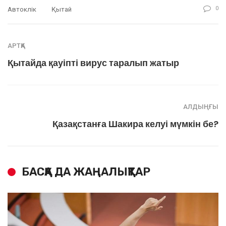
0
Автокөлік
Қытай
АРТҚА
Қытайда қауіпті вирус таралып жатыр
АЛДЫҢҒЫ
Қазақстанға Шакира келуі мүмкін бе?
БАСҚА ДА ЖАҢАЛЫҚТАР