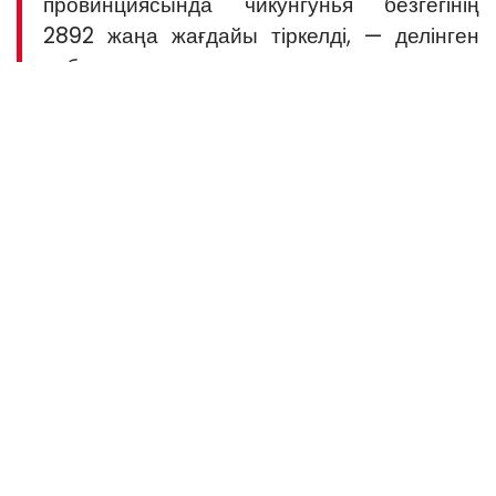
провинциясында чикунгунья безгегінің
2892 жаңа жағдайы тіркелді, — делінген
хабарламада.
Ауыр жағдайлар мен өлім-жітім болмағаны атап өтілді.
Аурудың басым бөлігі (2 770) Фошан қаласында
анықталған.
Гуандун провинциясының ауруларды бақылау және
алдын алу орталығының жұқпалы аурулардың алдын
алу бойынша бас маманы Кан Миннің айтуынша,
провинцияда індеттің қарқынды өсуі тоқтатылғанымен,
масалардың жиі ауру тасымалдаушылары болатын су
тасқыны маусымында індеттің алдын алу және
бақылау әлі де күрделі қиындықтарға тап болады.