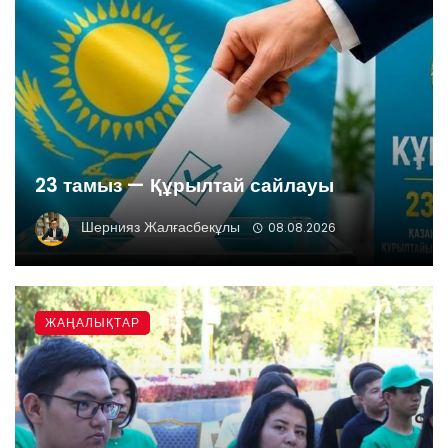
23 тамыз — Құрылтай сайлауы
Шернияз Жалғасбекұлы
08.08.2026
ЖАҢАЛЫҚТАР