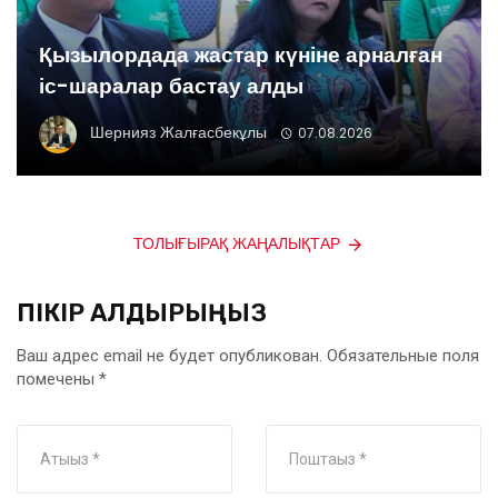
Қызылордада жастар күніне арналған
іс-шаралар бастау алды
Шернияз Жалғасбекұлы
07.08.2026
ТОЛЫҒЫРАҚ ЖАҢАЛЫҚТАР
ПІКІР ҚАЛДЫРЫҢЫЗ
Ваш адрес email не будет опубликован.
Обязательные поля
помечены
*