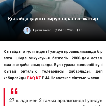
Қытайда қауіпті вирус таралып жатыр
Ержан Қожас
04.08.2025
0
Қытайдың оңтүстігіндегі Гуандун провинциясында бір
апта ішінде чикунгунья безгегінің 2800-ден астам
жаңа жағдайы анықталды. Бұл туралы жексенбі күні
Қытай орталық телеарнасы хабарлады, деп
хабарлайды
BAQ.KZ
РИА Новостиге сілтеме жасап.
27 шілде мен 2 тамыз аралығында Гуандун