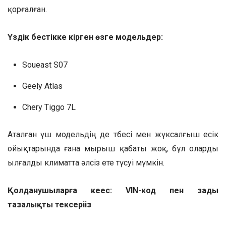
қорғалған.
Үздік бестікке кірген өзге модельдер:
Soueast S07
Geely Atlas
Chery Tiggo 7L
Аталған үш модельдің де төбесі мен жүксалғыш есік
ойықтарында ғана мырыш қабаты жоқ, бұл оларды
ылғалды климатта әлсіз ете түсуі мүмкін.
Қолданушыларға кеңес: VIN-код пен заңды
тазалықты тексеріңіз