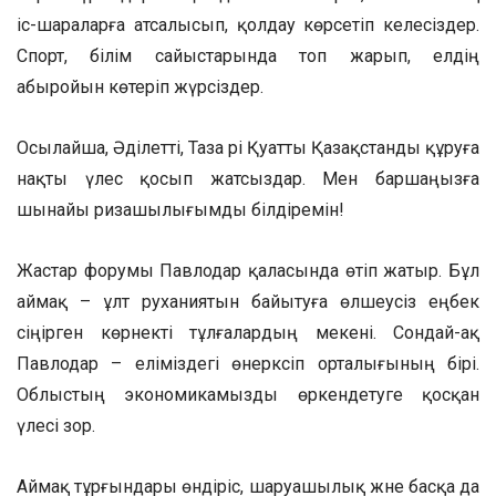
іс-шараларға атсалысып, қолдау көрсетіп келесіздер.
Спорт, білім сайыстарында топ жарып, елдің
абыройын көтеріп жүрсіздер.
Осылайша, Әділетті, Таза әрі Қуатты Қазақстанды құруға
нақты үлес қосып жатсыздар. Мен баршаңызға
шынайы ризашылығымды білдіремін!
Жастар форумы Павлодар қаласында өтіп жатыр. Бұл
аймақ – ұлт руханиятын байытуға өлшеусіз еңбек
сіңірген көрнекті тұлғалардың мекені. Сондай-ақ
Павлодар – еліміздегі өнеркәсіп орталығының бірі.
Облыстың экономикамызды өркендетуге қосқан
үлесі зор.
Аймақ тұрғындары өндіріс, шаруашылық және басқа да