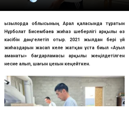
Қызылорда облысының Арал қаласында тұратын
Нұрболат Бисембаев жиһаз шеберлігі арқылы өз
кәсібін дөңгелетіп отыр. 2021 жылдан бері үй
жиһаздарын жасап келе жатқан ұста биыл «Ауыл
аманаты» бағдарламасы арқылы жеңілдетілген
несие алып, шағын цехын кеңейткен.