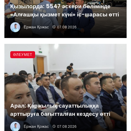
Қызылорда: 5547 әскери бөлімінде
«Алғашқы қызмет күні» іс-шарасы өтті
Ержан Қожас
07.08.2026
ӘЛЕУМЕТ
Арал: Қаржылық сауаттылыққа
арттыруға бағытталған кездесу өтті
Ержан Қожас
07.08.2026