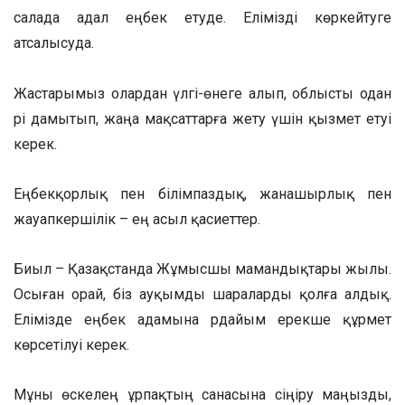
салада адал еңбек етуде. Елімізді көркейтуге
атсалысуда.
Жастарымыз олардан үлгі-өнеге алып, облысты одан
әрі дамытып, жаңа мақсаттарға жету үшін қызмет етуі
керек.
Еңбекқорлық пен білімпаздық, жанашырлық пен
жауапкершілік – ең асыл қасиеттер.
Биыл – Қазақстанда Жұмысшы мамандықтары жылы.
Осыған орай, біз ауқымды шараларды қолға алдық.
Елімізде еңбек адамына әрдайым ерекше құрмет
көрсетілуі керек.
Мұны өскелең ұрпақтың санасына сіңіру маңызды,