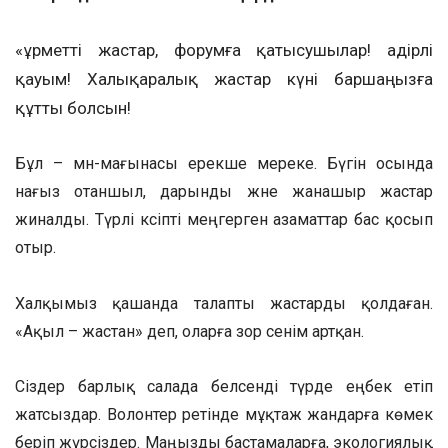
«Құрметті жастар, форумға қатысушылар! Қадірлі
қауым! Халықаралық жастар күні баршаңызға
құтты болсын!
Бұл – мән-мағынасы ерекше мереке. Бүгін осында
нағыз отаншыл, дарынды және жанашыр жастар
жиналды. Түрлі кәсіпті меңгерген азаматтар бас қосып
отыр.
Халқымыз қашанда талапты жастарды қолдаған.
«Ақыл – жастан» деп, оларға зор сенім артқан.
Сіздер барлық салада белсенді түрде еңбек етіп
жатсыздар. Волонтер ретінде мұқтаж жандарға көмек
беріп жүрсіздер. Маңызды бастамаларға, экологиялық