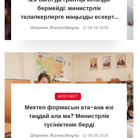
бермейді: министрлік
талапкерлерге маңызды ескерту
жасады
Шернияз Жалғасбекұлы
08.08.2026
ӘЛЕУМЕТ
Мектеп формасын ата-ана өзі
таңдай ала ма? Министрлік
түсініктеме берді
Шернияз Жалғасбекұлы
08.08.2026