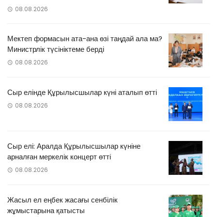
08.08.2026
Мектеп формасын ата-ана өзі таңдай ала ма?
Министрлік түсініктеме берді
08.08.2026
Сыр елінде Құрылысшылар күні аталып өтті
08.08.2026
Сыр елі: Аралда Құрылысшылар күніне
арналған меркелік концерт өтті
08.08.2026
Жасыл ел еңбек жасағы сенбілік
жұмыстарына қатысты