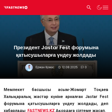
Президент Jastar Fest форумына
қатысушыларға үндеу жолдады
Ержан Қожас
12.08.2025
0
Мемлекет басшысы Қасым-Жомарт Тоқаев
Халықаралық жастар күніне арналған Jastar Fest
форумына қатысушыларға үндеу жолдады, деп
хабарлады
FASTNEWS.KZ
Ақордаға сілтеме жасап.