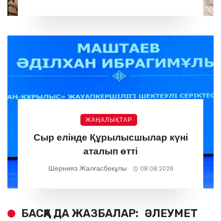
ЖАҢАЛЫҚТАР
Сыр елінде Құрылысшылар күні
аталып өтті
Шернияз Жалғасбекұлы
08.08.2026
БАСҚА ДА ЖАЗБАЛАР:
ӘЛЕУМЕТ