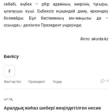
себебі, еңбек – әрбір адамның өмірінің тұғыры,
қозғаушы күші. Еңбексіз ешқандай даму, өркендеу
болмайды. Бұл бастаманың мән-маңызы да –
осында»,- делінген Президент үндеуінде.
Фото: akorda.kz
Бөлісу
0
Жастар Күні
Президент
Үндеу
АРТҚА
Аралдық жиһаз шебері жеңілдетілген несие