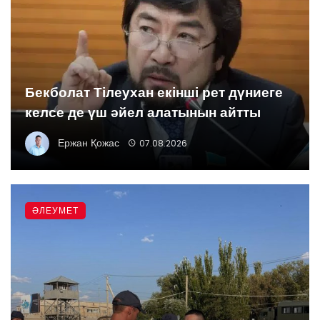
Бекболат Тілеухан екінші рет дүниеге
келсе де үш әйел алатынын айтты
Ержан Қожас
07.08.2026
ӘЛЕУМЕТ