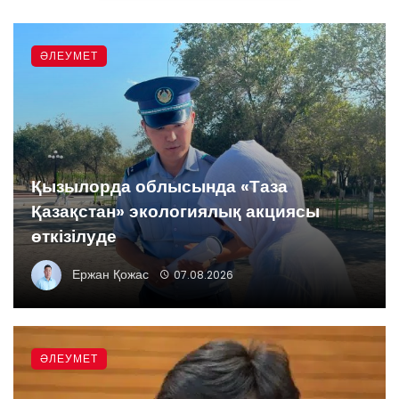
ӘЛЕУМЕТ
Қызылорда облысында «Таза
Қазақстан» экологиялық акциясы
өткізілуде
Ержан Қожас
07.08.2026
ӘЛЕУМЕТ