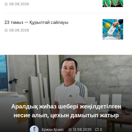
08.08.2026
23 тамыз — Құрылтай сайлауы
08.08.2026
Аралдық жиһаз шебері жеңілдетілген
несие алып, цехын дамытып жатыр
Ержан Қожас
12.08.2025
0