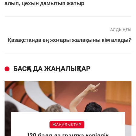
алып, цехын дамытып жатыр
АЛДЫҢҒЫ
Қазақстанда ең жоғары жалақыны кім алады?
БАСҚА ДА ЖАҢАЛЫҚТАР
ЖАҢАЛЫҚТАР
120 балл да грантқа кепілдік