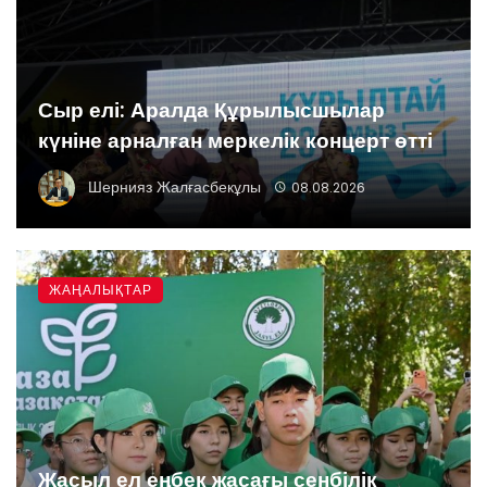
Сыр елі: Аралда Құрылысшылар
күніне арналған меркелік концерт өтті
Шернияз Жалғасбекұлы
08.08.2026
ЖАҢАЛЫҚТАР
Жасыл ел еңбек жасағы сенбілік