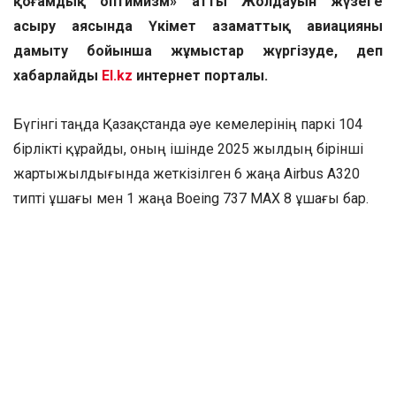
қоғамдық оптимизм» атты Жолдауын жүзеге
асыру аясында Үкімет азаматтық авиацияны
дамыту бойынша жұмыстар жүргізуде, деп
хабарлайды
El.kz
интернет порталы.
Бүгінгі таңда Қазақстанда әуе кемелерінің паркі 104
бірлікті құрайды, оның ішінде 2025 жылдың бірінші
жартыжылдығында жеткізілген 6 жаңа Airbus A320
типті ұшағы мен 1 жаңа Boeing 737 MAX 8 ұшағы бар.
2030 жылға дейін парк тағы 103 ұшақпен
толықтырылады, бұл 216 бірлікке дейін арттыруға
мүмкіндік береді.
Биыл 36 жаңа халықаралық маршрут