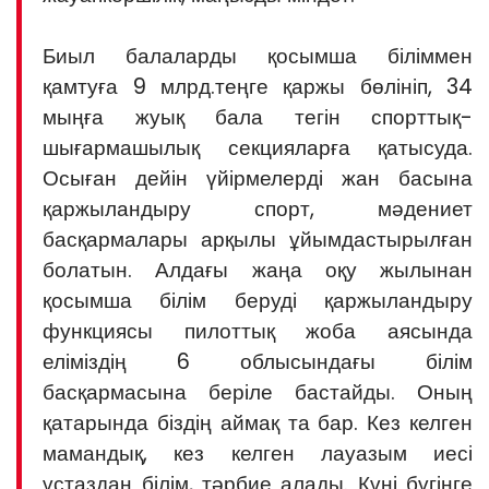
Биыл балаларды қосымша біліммен
қамтуға 9 млрд.теңге қаржы бөлініп, 34
мыңға жуық бала тегін спорттық-
шығармашылық секцияларға қатысуда.
Осыған дейін үйірмелерді жан басына
қаржыландыру спорт, мәдениет
басқармалары арқылы ұйымдастырылған
болатын. Алдағы жаңа оқу жылынан
қосымша білім беруді қаржыландыру
функциясы пилоттық жоба аясында
еліміздің 6 облысындағы білім
басқармасына беріле бастайды. Оның
қатарында біздің аймақ та бар. Кез келген
мамандық, кез келген лауазым иесі
ұстаздан білім, тәрбие алады. Күні бүгінге