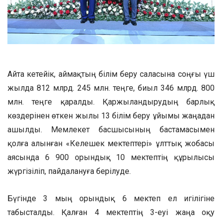
Айта кетейік, аймақтың білім беру саласына соңғы үш
жылда 812 млрд. 245 млн. теңге, биыл 346 млрд. 800
млн. теңге қаралды. Қаржыландырудың барлық
көздерінен өткен жылы 13 білім беру ұйымы жаңадан
ашылды. Мемлекет басшысының бастамасымен
қолға алынған «Келешек мектептері» ұлттық жобасы
аясында 6 900 орындық 10 мектептің құрылысы
жүргізіліп, пайдалануға берілуде.
Бүгінде 3 мың орындық 6 мектеп ел игілігіне
табысталды. Қалған 4 мектептің 3-еуі жаңа оқу