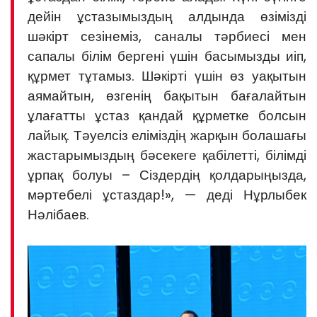
дейін ұстазымыздың алдында өзімізді
шәкірт сезінеміз, саналы тәрбиесі мен
сапалы білім бергені үшін басымызды иіп,
құрмет тұтамыз. Шәкірті үшін өз уақытын
аямайтын, өзгенің бақытын бағалайтын
ұлағатты ұстаз қандай құрметке болсын
лайық. Тәуелсіз еліміздің жарқын болашағы
жастарымыздың бәсекеге қабілетті, білімді
ұрпақ болуы – Сіздердің қолдарыңызда,
мәртебелі ұстаздар!», — деді Нұрлыбек
Нәлібаев.