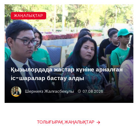
ЖАҢАЛЫҚТАР
Қызылордада жастар күніне арналған
іс-шаралар бастау алды
Шернияз Жалғасбекұлы
07.08.2026
ТОЛЫҒЫРАҚ ЖАҢАЛЫҚТАР