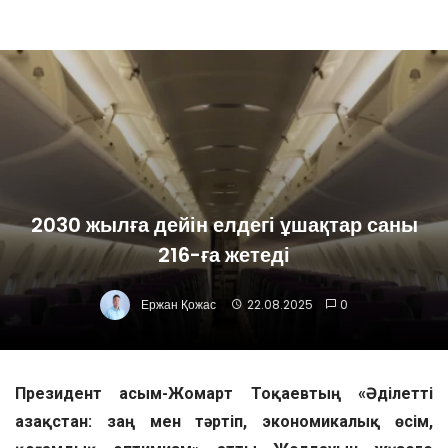
2030 жылға дейін елдегі ұшақтар саны
216-ға жетеді
Ержан Қожас
22.08.2025
0
Президент Қасым-Жомарт Тоқаевтың «Әділетті
Қазақстан: заң мен тәртіп, экономикалық өсім,