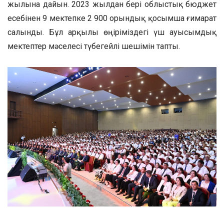
жылына дайын. 2023 жылдан бері облыстық бюджет
есебінен 9 мектепке 2 900 орындық қосымша ғимарат
салынды. Бұл арқылы өңіріміздегі үш ауысымдық
мектептер мәселесі түбегейлі шешімін тапты.