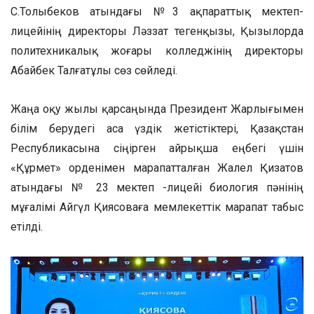
С.Толыбеков атындағы №3 ақпараттық мектеп-
лицейінің директоры Ләззат Өтегенқызы, Қызылорда
политехникалық жоғары колледжінің директоры
Абайбек Талғатұлы сөз сөйледі.
Жаңа оқу жылы қарсаңында Президент Жарлығымен
білім берудегі аса үздік жетістіктері, Қазақстан
Республикасына сіңірген айрықша еңбегі үшін
«Құрмет» орденімен марапатталған Жалел Қизатов
атындағы № 23 мектеп -лицейі биология пәнінің
мұғалімі Айгүл Қиясоваға мемлекеттік марапат табыс
етілді.