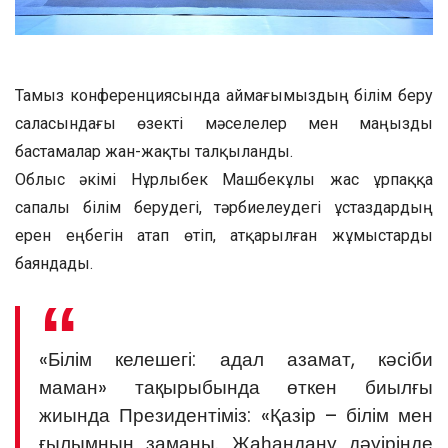
Тамыз конференциясында аймағымыздың білім беру
саласындағы өзекті мәселелер мен маңызды
бастамалар жан-жақты талқыланды.
Облыс әкімі Нұрлыбек Машбекұлы жас ұрпаққа
сапалы білім берудегі, тәрбиелеудегі ұстаздардың
ерен еңбегін атап өтіп, атқарылған жұмыстарды
баяндады.
«Білім келешегі: адал азамат, кәсіби
маман» тақырыбында өткен биылғы
жиында Президентіміз: «Қазір – білім мен
ғылымның заманы. Жаһандану дәуірінде