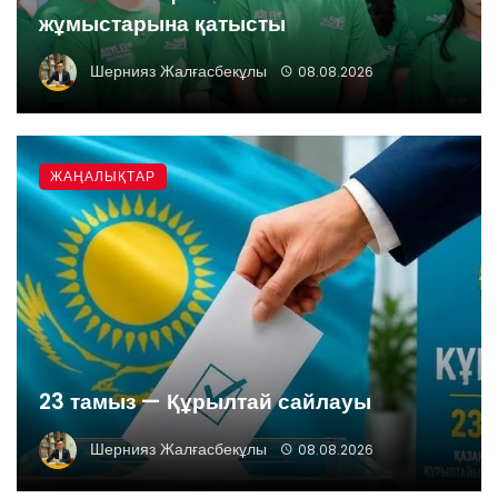
жұмыстарына қатысты
Шернияз Жалғасбекұлы
08.08.2026
ЖАҢАЛЫҚТАР
23 тамыз — Құрылтай сайлауы
Шернияз Жалғасбекұлы
08.08.2026