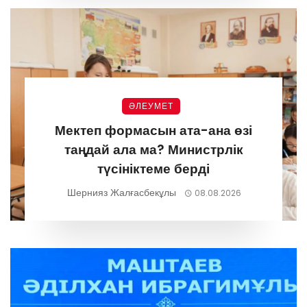
ӘЛЕУМЕТ
Мектеп формасын ата-ана өзі
таңдай ала ма? Министрлік
түсініктеме берді
Шернияз Жалғасбекұлы
08.08.2026