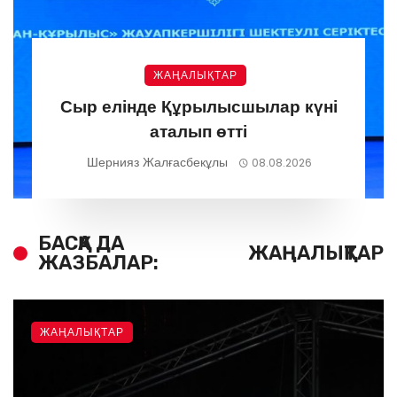
ЖАҢАЛЫҚТАР
Сыр елінде Құрылысшылар күні
аталып өтті
Шернияз Жалғасбекұлы
08.08.2026
БАСҚА ДА
ЖАҢАЛЫҚТАР
ЖАЗБАЛАР:
ЖАҢАЛЫҚТАР