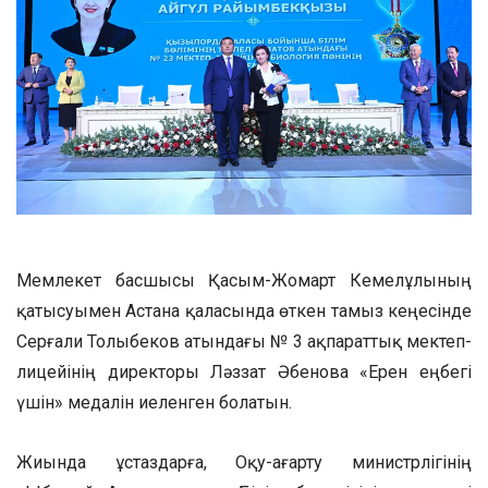
Мемлекет басшысы Қасым-Жомарт Кемелұлының
қатысуымен Астана қаласында өткен тамыз кеңесінде
Серғали Толыбеков атындағы № 3 ақпараттық мектеп-
лицейінің директоры Ләззат Әбенова «Ерен еңбегі
үшін» медалін иеленген болатын.
Жиында ұстаздарға, Оқу-ағарту министрлігінің