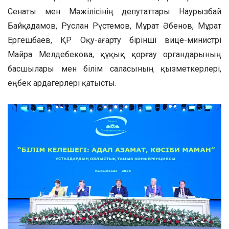
Сенаты мен Мәжілісінің депутаттары Наурызбай
Байқадамов, Руслан Рүстемов, Мұрат Әбенов, Мұрат
Ергешбаев, ҚР Оқу-ағарту бірінші вице-министрі
Майра Мелдебекова, құқық қорғау органдарының
басшылары мен білім саласының қызметкерлері,
еңбек ардагерлері қатысты.