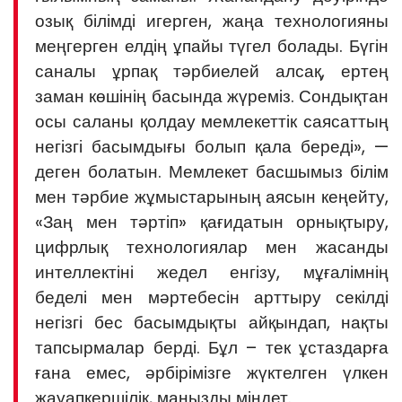
озық білімді игерген, жаңа технологияны
меңгерген елдің ұпайы түгел болады. Бүгін
саналы ұрпақ тәрбиелей алсақ, ертең
заман көшінің басында жүреміз. Сондықтан
осы саланы қолдау мемлекеттік саясаттың
негізгі басымдығы болып қала береді», —
деген болатын. Мемлекет басшымыз білім
мен тәрбие жұмыстарының аясын кеңейту,
«Заң мен тәртіп» қағидатын орнықтыру,
цифрлық технологиялар мен жасанды
интеллектіні жедел енгізу, мұғалімнің
беделі мен мәртебесін арттыру секілді
негізгі бес басымдықты айқындап, нақты
тапсырмалар берді. Бұл – тек ұстаздарға
ғана емес, әрбірімізге жүктелген үлкен
жауапкершілік, маңызды міндет.