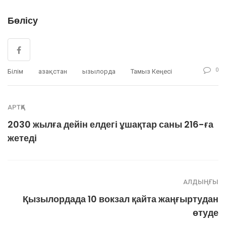
Бөлісу
0
Білім
Қазақстан
Қызылорда
Тамыз Кеңесі
АРТҚА
2030 жылға дейін елдегі ұшақтар саны 216-ға
жетеді
АЛДЫҢҒЫ
Қызылордада 10 вокзал қайта жаңғыртудан
өтуде