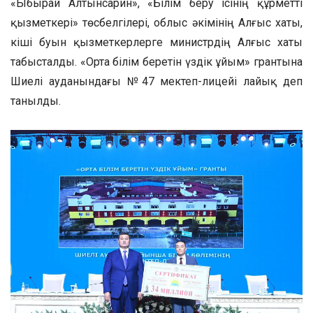
«Ыбырай Алтынсарин», «Білім беру ісінің құрметті
қызметкері» төсбелгілері, облыс әкімінің Алғыс хаты,
кіші буын қызметкерлерге министрдің Алғыс хаты
табысталды. «Орта білім беретін үздік ұйым» грантына
Шиелі ауданындағы №47 мектеп-лицейі лайық деп
танылды.