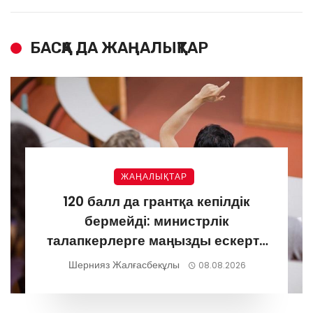
БАСҚА ДА ЖАҢАЛЫҚТАР
ЖАҢАЛЫҚТАР
120 балл да грантқа кепілдік
бермейді: министрлік
талапкерлерге маңызды ескерту
жасады
Шернияз Жалғасбекұлы
08.08.2026