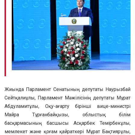
Жиында Парламент Сенатының депутаты Наурызбай
Сейтқалиұлы, Парламент Мәжілісінің депутаты Мұрат
Абдуламитұлы, Оқу-ағарту бірінші вице-министрі
Майра Тұрғанбайқызы, облыстық білім
басқармасының басшысы Асқарбек Темірбекұлы,
мемлекет және қоғам қайраткері Мұрат Бақтиярұлы,