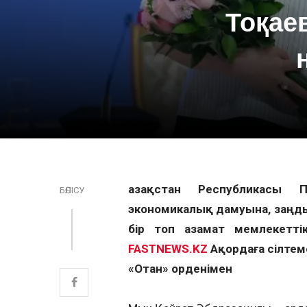
Тоқаев
Қазақстан Республикасы 
БӨЛІСУ
экономикалық дамуына, заңдыл
бір топ азамат мемлекетті
FASTNEWS.KZ
Ақордаға сілтем
«Отан» орденімен