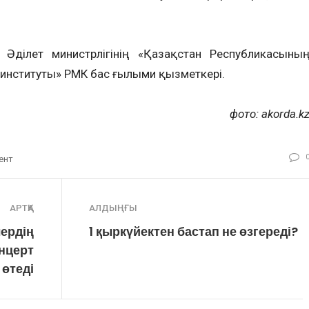
 Әділет министрлігінің «Қазақстан Республикасыны
 институты» РМК бас ғылыми қызметкері.
фото: akorda.k
ент
АРТҚА
АЛДЫҢҒЫ
ердің
1 қыркүйектен бастап не өзгереді?
нцерт
өтеді