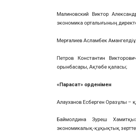
Малиновский Виктор Александ
экономика орталығының директ
Мерғалиев Асламбек Амангелді
Петров Константин Викторов
орынбасары, Ақтөбе қаласы;
«Парасат» орденімен
Алауханов Есберген Оразұлы – 
Баймолдина Зәуреш Хамитқ
экономикалық-құқықтық зертте