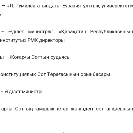
– «Л. Гумилев атындағы Еуразия ұлттық университеті
ы
– Әділет министрлігі «Қазақстан Республикасыны
 институты» РМК директоры
ы – Жоғарғы Соттың судьясы
Конституциялық Сот Төрағасының орынбасары
– Әділет министрі
рғы Соттың әкімшілік істер жөніндегі сот алқасыны