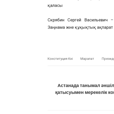
қаласы
Скрябин Сергей Васильевич –
Заңнама және құқықтық ақпарат
Конституция Күні
Марапат
Презид
Астанада танымал әншіл
қатысуымен мерекелік ко