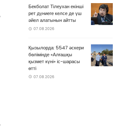
Бекболат Тілеухан екінші
рет дүниеге келсе де үш
қ
әйел алатынын айтты
07.08.2026
Қызылорда: 5547 әскери
бөлімінде «Алғашқы
-
қызмет күні» іс-шарасы
өтті
07.08.2026
қ