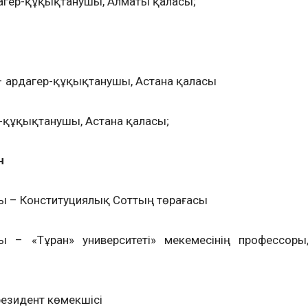
агер-құқықтанушы, Алматы қаласы;
 ардагер-құқықтанушы, Астана қаласы
р-құқықтанушы, Астана қаласы;
н
ы – Конституциялық Соттың төрағасы
ы – «Тұран» университеті» мекемесінің профессоры
езидент көмекшісі