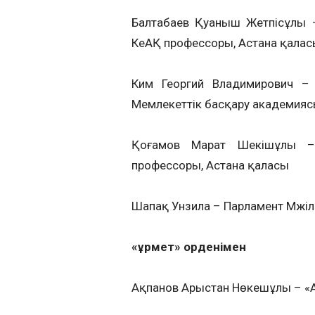
Балтабаев Қуаныш Жетпісұлы –
КеАҚ профессоры, Астана қалас
Ким Георгий Владимирович – 
Мемлекеттік басқару академия
Қоғамов Марат Шекішұлы – «
профессоры, Астана қаласы
Шапақ Унзила – Парламент Мәжілі
«Құрмет» орденімен
Ақпанов Арыстан Нөкешұлы – «