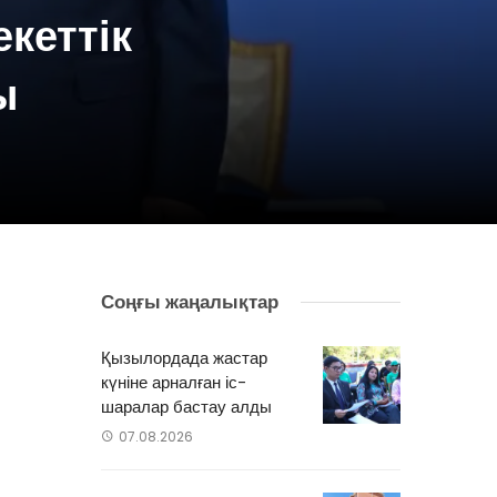
екеттік
ы
Соңғы жаңалықтар
-
н
Қызылордада жастар
ы
күніне арналған іс-
шаралар бастау алды
07.08.2026