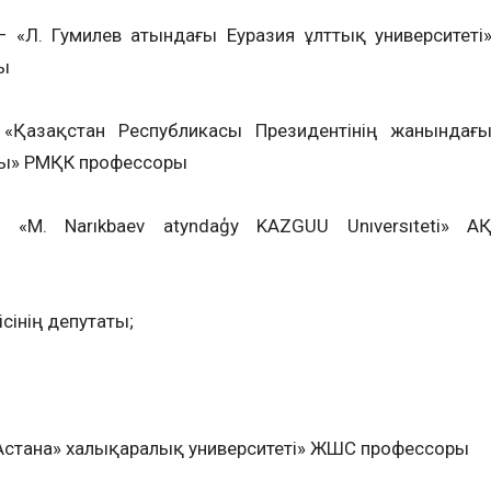
 «Л. Гумилев атындағы Еуразия ұлттық университеті
ы
«Қазақстан Республикасы Президентінің жанындағ
сы» РМҚК профессоры
M. Narıkbaev atyndaģy KAZGUU Unıversıteti» А
сінің депутаты;
Астана» халықаралық университеті» ЖШС профессоры