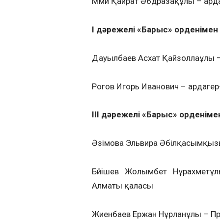
Мәми Қайрат Әбдразақұлы – ард
І дәрежелі «Барыс» орденімен
Дауылбаев Асхат Қайзоллаұлы –
Рогов Игорь Иванович – ардаге
ІІІ дәрежелі «Барыс» орденіме
Әзімова Эльвира Әбілқасымқыз
Бәйішев Жолымбет Нұрахметұл
Алматы қаласы
Жиенбаев Ержан Нұрланұлы – Пр