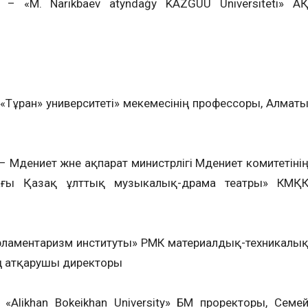
 «M. Narıkbaev atyndaģy KAZGUU Unıversıteti» А
«Тұран» университеті» мекемесінің профессоры, Алмат
Мәдениет және ақпарат министрлігі Мәдениет комитетіні
ағы Қазақ ұлттық музыкалық-драма театры» КМҚ
рламентаризм институты» РМК материалдық-техникалы
ң атқарушы директоры
Alikhan Bokeikhan University» БМ проректоры, Семе