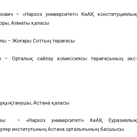
рович – «Нархоз университеті» КеАҚ конституциялы
оры, Алматы қаласы
ұлы – Жоғары Соттың төрағасы
ич – Орталық сайлау комиссиясы төрағасының экс
құқықтанушы, Астана қаласы
ызы – «Нархоз университеті» КеАҚ Еуразиялы
улер институтының Астана орталығының басшысы