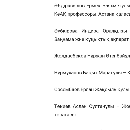
Әбдірасылов Ермек Баяхметұлы 
КеАҚ профессоры, Астана қалас
Әубәкірова Индира Оралқызы 
Заңнама және құқықтық ақпарат
Жолдасбеков Нұржан Өтепбайұл
Нұрмұханов Бақыт Маратұлы – 
Сәрсембаев Ерлан Жақсылықұлы 
Төкиев Аслан Сұлтанұлы – Жоға
төрағасы