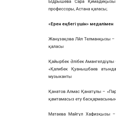
Ыдрышева Сара Қимадиқызы –
профессоры, Астана қаласы;
«Ерен еңбегі үшін» медалімен
Жанұзақова Ләйлә Телманқызы – 
қаласы
Қайырбек Әлібек Амангелдіұлы – 
«Қалибек Қуанышбаев атынд
музыканты
Қанатов Алмас Қанатұлы – «Па
қамтамасыз ету басқармасыны
Матаева Майгүл Хафизқызы – «