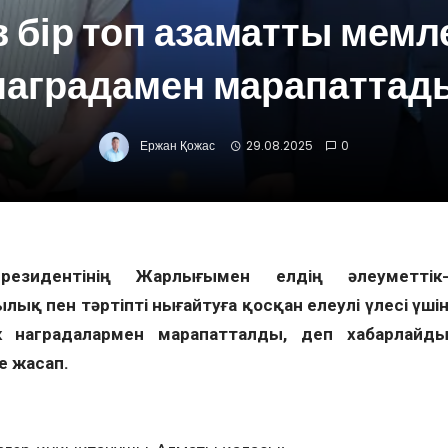
 бір топ азаматты мемл
наградамен марапаттад
Ержан Қожас
29.08.2025
0
Президентінің Жарлығымен елдің әлеуметтік
ық пен тәртіпті нығайтуға қосқан елеулі үлесі үші
к наградалармен марапатталды, деп хабарлайд
е жасап.