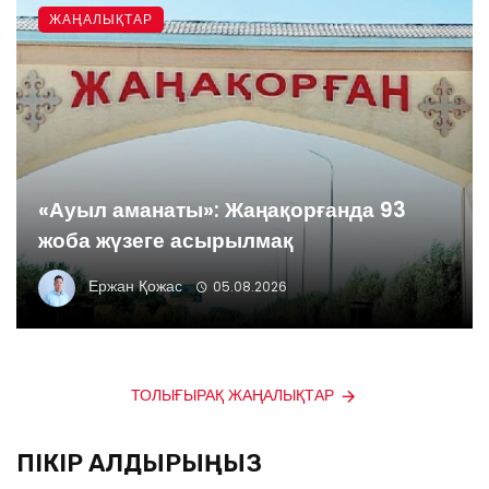
ЖАҢАЛЫҚТАР
«Ауыл аманаты»: Жаңақорғанда 93
жоба жүзеге асырылмақ
Ержан Қожас
05.08.2026
ТОЛЫҒЫРАҚ ЖАҢАЛЫҚТАР
ПІКІР ҚАЛДЫРЫҢЫЗ