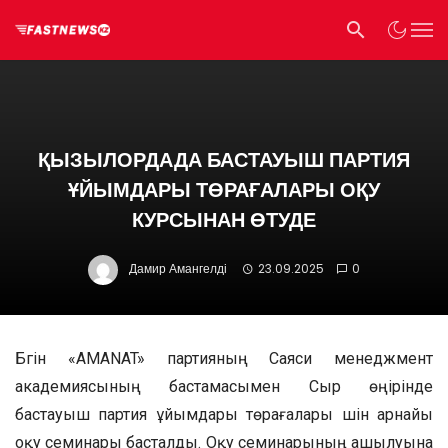
ҚЫЗЫЛОРДАДА БАСТАУЫШ ПАРТИЯ
ҰЙЫМДАРЫ ТӨРАҒАЛАРЫ ОҚУ
КУРСЫНАН ӨТУДЕ
Дамир Амангелді
23.09.2025
0
Бүгін «AMANAT» партияның Саяси менеджмент
академиясының бастамасымен Сыр өңірінде
бастауыш партия ұйымдары төрағалары үшін арнайы
оқу семинары басталды. Оқу семинарының ашылуына