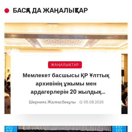
БАСҚА ДА ЖАҢАЛЫҚТАР
ЖАҢАЛЫҚТАР
Мемлекет басшысы ҚР Ұлттық
архивінің ұжымы мен
ардагерлерін 20 жылдық
мерейтоймен құттықтады
Шернияз Жалғасбекұлы
05.08.2026