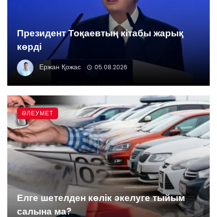
Президент Тоқаевтың кітабы жарық
көрді
Ержан Қожас
05.08.2026
ӘЛЕУМЕТ
Елге шетелден көлік әкелуге тыйым
салына ма?