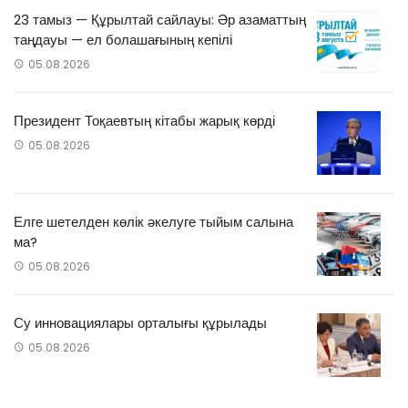
23 тамыз — Құрылтай сайлауы: Әр азаматтың
таңдауы — ел болашағының кепілі
05.08.2026
Президент Тоқаевтың кітабы жарық көрді
05.08.2026
Елге шетелден көлік әкелуге тыйым салына
ма?
05.08.2026
Су инновациялары орталығы құрылады
05.08.2026