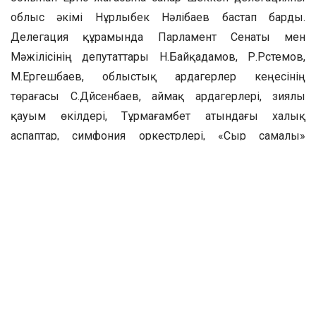
облыс әкімі Нұрлыбек Нәлібаев бастап барды.
Делегация құрамында Парламент Сенаты мен
Мәжілісінің депутаттары Н.Байқадамов, Р.Рүстемов,
М.Ергешбаев, облыстық ардагерлер кеңесінің
төрағасы С.Дүйсенбаев, аймақ ардагерлері, зиялы
қауым өкілдері, Тұрмағамбет атындағы халық
аспаптар, симфония оркестрлері, «Сыр самалы»
вокалды-аспапты, «Томирис» би ансамбльдері, хор
ұжымы, басқа да өнерпаздар бар.