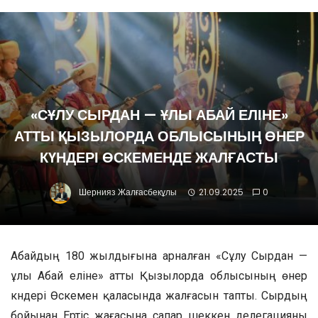
«СҰЛУ СЫРДАН — ҰЛЫ АБАЙ ЕЛІНЕ»
АТТЫ ҚЫЗЫЛОРДА ОБЛЫСЫНЫҢ ӨНЕР
КҮНДЕРІ ӨСКЕМЕНДЕ ЖАЛҒАСТЫ
Шернияз Жалғасбекұлы
21.09.2025
0
Абайдың 180 жылдығына арналған «Сұлу Сырдан —
ұлы Абай еліне» атты Қызылорда облысының өнер
күндері Өскемен қаласында жалғасын тапты. Сырдың
бойынан Ертіс жағасына сапар шеккен делегацияны