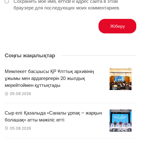
Сохранить моё имя, email и адрес сайта в этом
браузере для последующих моих комментариев.
Соңғы жаңалықтар
Мемлекет басшысы ҚР Ұлттық архивінің
ұжымы мен ардагерлерін 20 жылдық
мерейтоймен құттықтады
05.08.2026
Сыр елі: Қазалыда «Саналы ұрпақ – жарқын
болашақ» атты мәжіліс өтті
05.08.2026