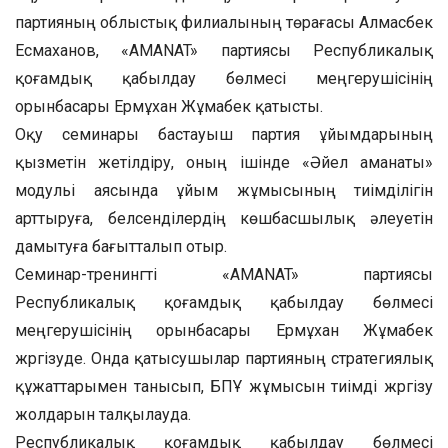
партияның облыстық филиалының төрағасы Алмасбек
Есмаханов, «AMANAT» партиясы Республикалық
қоғамдық қабылдау бөлмесі меңгерушісінің
орынбасары Ермұхан Жұмабек қатысты.
Оқу семинары бастауыш партия ұйымдарының
қызметін жетілдіру, оның ішінде «Әйел аманаты»
модульі аясында ұйым жұмысының тиімділігін
арттыруға, белсенділердің көшбасшылық әлеуетін
дамытуға бағытталып отыр.
Семинар-тренингті «AMANAT» партиясы
Республикалық қоғамдық қабылдау бөлмесі
меңгерушісінің орынбасары Ермұхан Жұмабек
жүргізуде. Онда қатысушылар партияның стратегиялық
құжаттарымен танысып, БПҰ жұмысын тиімді жүргізу
жолдарын талқылауда.
Республикалық қоғамдық қабылдау бөлмесі