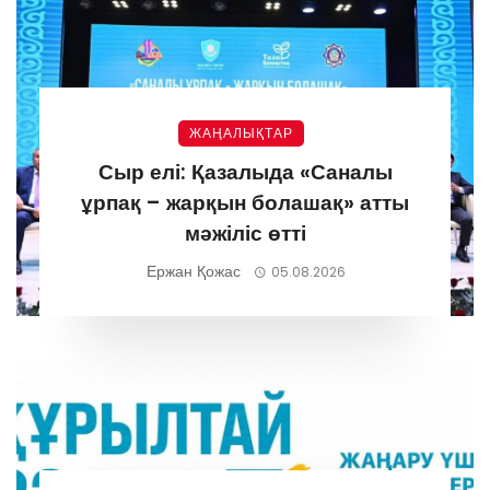
ЖАҢАЛЫҚТАР
Сыр елі: Қазалыда «Саналы
ұрпақ – жарқын болашақ» атты
мәжіліс өтті
Ержан Қожас
05.08.2026