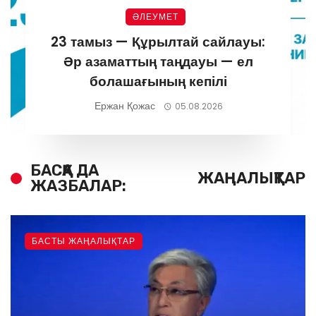
ӘЛЕУМЕТ
23 тамыз — Құрылтай сайлауы:
Әр азаматтың таңдауы — ел
болашағының кепілі
Ержан Қожас
05.08.2026
БАСҚА ДА
ЖАҢАЛЫҚТАР
ЖАЗБАЛАР:
БАСТЫ ЖАҢАЛЫҚТАР