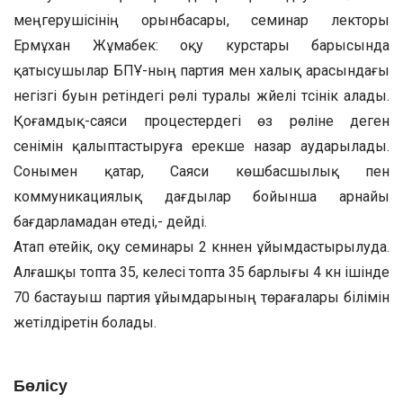
меңгерушісінің орынбасары, семинар лекторы
Ермұхан Жұмабек: оқу курстары барысында
қатысушылар БПҰ-ның партия мен халық арасындағы
негізгі буын ретіндегі рөлі туралы жүйелі түсінік алады.
Қоғамдық-саяси процестердегі өз рөліне деген
сенімін қалыптастыруға ерекше назар аударылады.
Сонымен қатар, Саяси көшбасшылық пен
коммуникациялық дағдылар бойынша арнайы
бағдарламадан өтеді,- дейді.
Атап өтейік, оқу семинары 2 күннен ұйымдастырылуда.
Алғашқы топта 35, келесі топта 35 барлығы 4 күн ішінде
70 бастауыш партия ұйымдарының төрағалары білімін
жетілдіретін болады.
Бөлісу