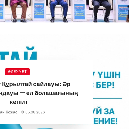
ӘЛЕУМЕТ
 Құрылтай сайлауы: Әр
аңдауы — ел болашағының
кепілі
ан Қожас
05.08.2026