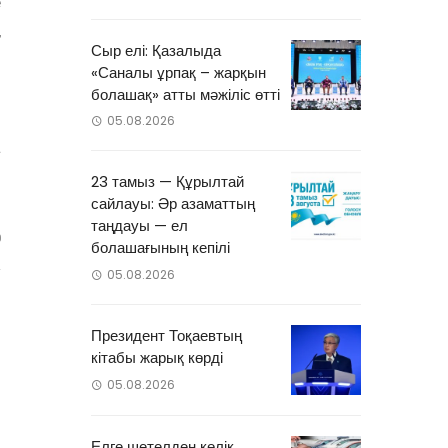
е
,
Сыр елі: Қазалыда
«Саналы ұрпақ – жарқын
н
болашақ» атты мәжіліс өтті
н
05.08.2026
а
23 тамыз — Құрылтай
сайлауы: Әр азаматтың
таңдауы — ел
0
болашағының кепілі
05.08.2026
Президент Тоқаевтың
кітабы жарық көрді
05.08.2026
Елге шетелден көлік