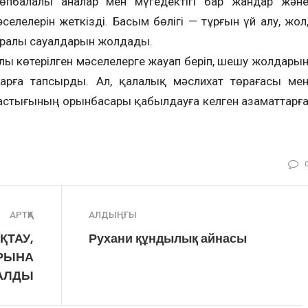
Көпбалалы аналар мен мүгедектігі бар жандар жән
лелерін жеткізді. Басым бөлігі — тұрғын үй алу, жол
уралы сауалдарын жолдады.
 көтерілген мәселелерге жауап беріп, шешу жолдары
рға тапсырды. Ал, қалалық мәслихат төрағасы ме
астығының орынбасары қабылдауға келген азаматтарғ
АРТҚА
АЛДЫҢҒЫ
ТАУ,
Рухани құндылық айнасы
РЫНА
АЛДЫ