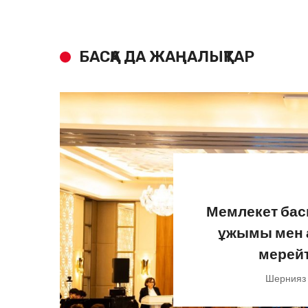
БАСҚА ДА ЖАҢАЛЫҚТАР
Мемлекет бас
ұжымы мен 
мерей
Шернияз