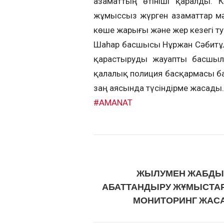
азаматтың өтініші қаралды. 
жұмыссыз жүрген азаматтар мәсе
көше жарығы және жер кезегі т
Шаһар басшысы Нұржан Сәбитұлы
қарастыруды жауапты басшыла
қалалық полиция басқармасы б
заң аясында түсіндірме жасады.
#AMANAT
ЖЫЛУМЕН ЖАБДЫҚ
АБАТТАНДЫРУ ЖҰМЫСТА
МОНИТОРИНГ ЖАС