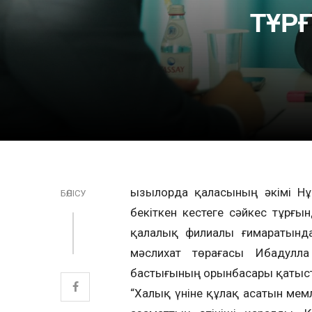
ТҰР
Қызылорда қаласының әкімі Н
БӨЛІСУ
бекіткен кестеге сәйкес тұрғы
қалалық филиалы ғимаратында
мәслихат төрағасы Ибадулл
бастығының орынбасары қатыс
“Халық үніне құлақ асатын мем