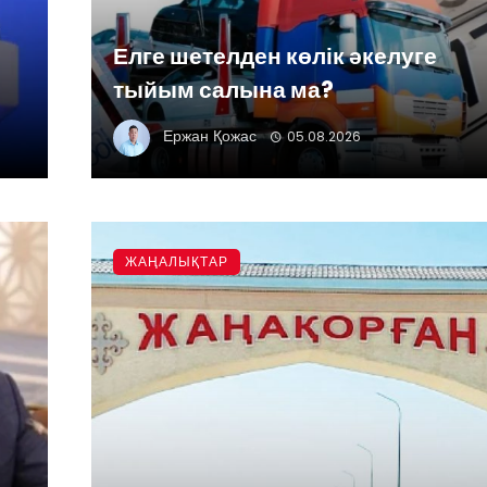
Елге шетелден көлік әкелуге
тыйым салына ма?
Ержан Қожас
05.08.2026
ЖАҢАЛЫҚТАР