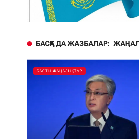
БАСҚА ДА ЖАЗБАЛАР:
ЖАҢАЛ
БАСТЫ ЖАҢАЛЫҚТАР