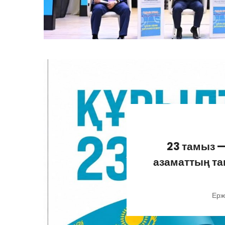
23 тамыз —
азаматтың т
Ерж