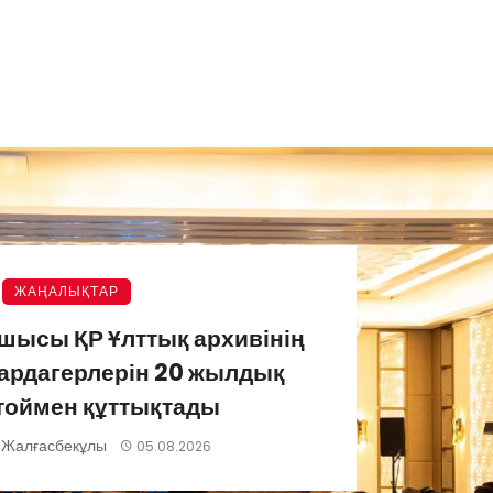
ЖАҢАЛЫҚТАР
шысы ҚР Ұлттық архивінің
ардагерлерін 20 жылдық
тоймен құттықтады
 Жалғасбекұлы
05.08.2026