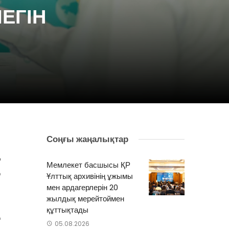
ЕГІН
Соңғы жаңалықтар
і
ң
Мемлекет басшысы ҚР
қ
Ұлттық архивінің ұжымы
ы
мен ардагерлерін 20
жылдық мерейтоймен
құттықтады
қ
05.08.2026