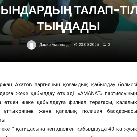
ҒЫНДАРДЫҢ ТАЛАП-ТІЛ
ТЫҢДАДЫ
Дамир Амангелді
23.09.2025
0
ұржан Ахатов партияның қоғамдық қабылдау бөлмес
ндарға жеке қабылдау өткізді. «AMANAT» партиясыны
 өткен жеке қабылдауға филиал төрағасы, қалалы
а Құттықожаев және қалалық полиция басқармас
ты.
лекет” қағидасына негізделген қабылдауда 40-қа жуы