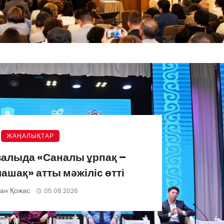
ЖАҢАЛЫҚТАР
азалыда «Саналы ұрпақ –
ашақ» атты мәжіліс өтті
ан Қожас
05.08.2026