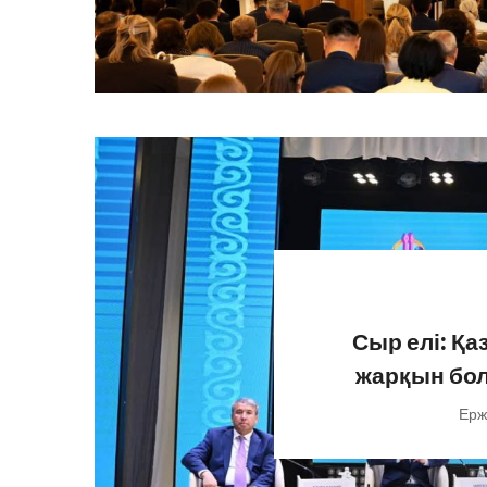
Сыр елі: Қ
жарқын бол
Ерж