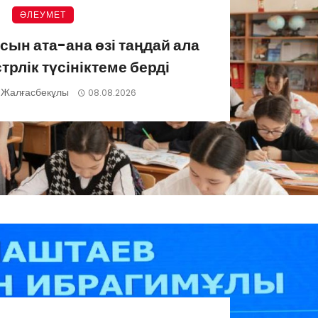
ӘЛЕУМЕТ
ын ата-ана өзі таңдай ала
рлік түсініктеме берді
 Жалғасбекұлы
08.08.2026