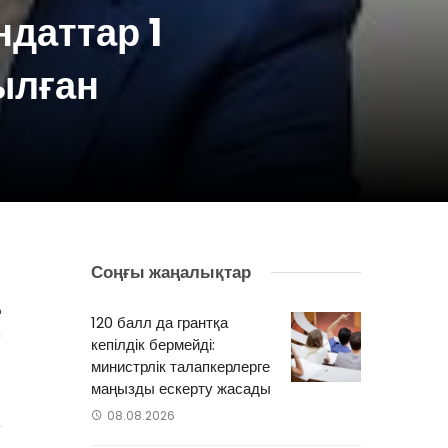
даттар 1
ылған
Соңғы жаңалықтар
ң
120 балл да грантқа
»
кепілдік бермейді:
министрлік талапкерлерге
маңызды ескерту жасады
08.08.2026
а