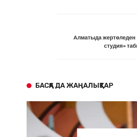
Алматыда жертөледен 
студия» та
БАСҚА ДА ЖАҢАЛЫҚТАР