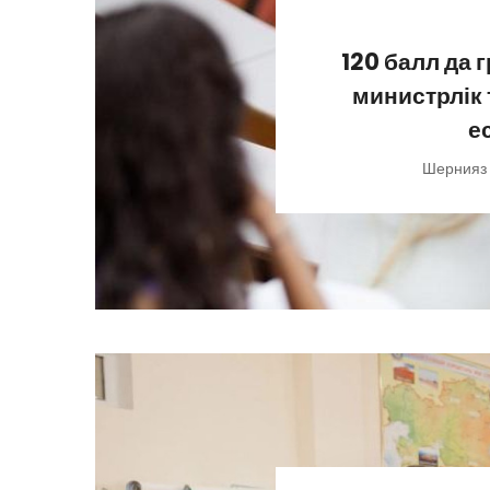
120 балл да 
министрлік
е
Шернияз