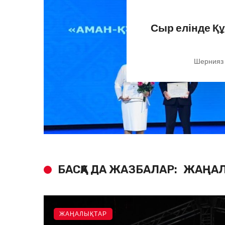
Сыр елінде Қ
Шернияз
БАСҚА ДА ЖАЗБАЛАР:
ЖАҢАЛ
ЖАҢАЛЫҚТАР