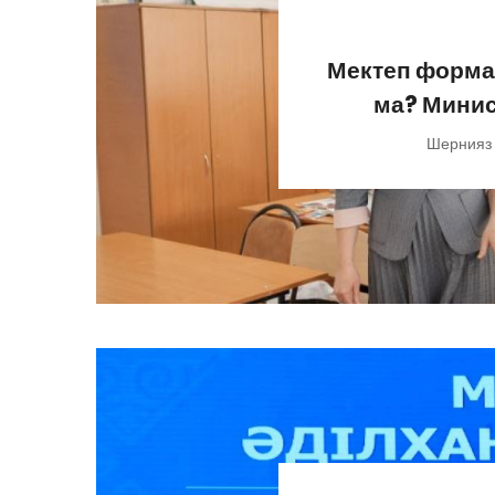
Мектеп формас
ма? Минист
Шернияз