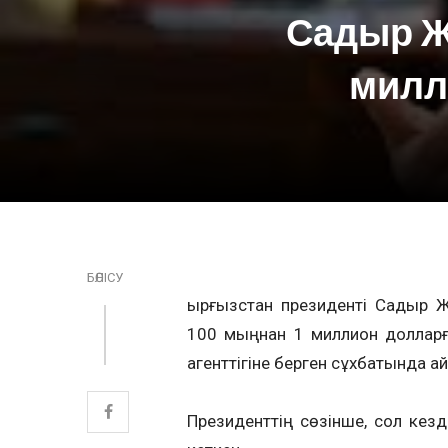
Садыр Ж
милл
БӨЛІСУ
Қырғызстан президенті Садыр
100 мыңнан 1 миллион долларға
агенттігіне берген сұхбатында а
Президенттің сөзінше, сол ке