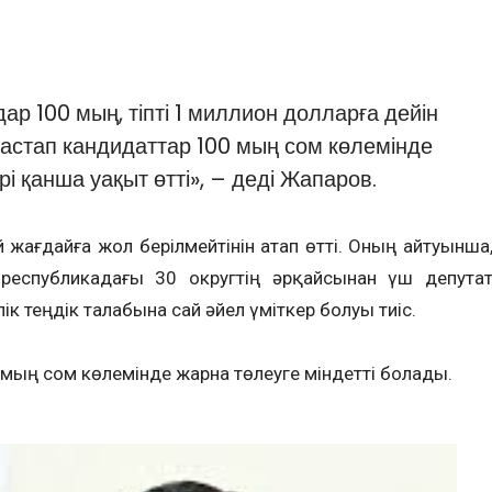
р 100 мың, тіпті 1 миллион долларға дейін
 бастап кандидаттар 100 мың сом көлемінде
рі қанша уақыт өтті», – деді Жапаров.
жағдайға жол берілмейтінін атап өтті. Оның айтуынша
 республикадағы 30 округтің әрқайсынан үш депута
ік теңдік талабына сай әйел үміткер болуы тиіс.
мың сом көлемінде жарна төлеуге міндетті болады.