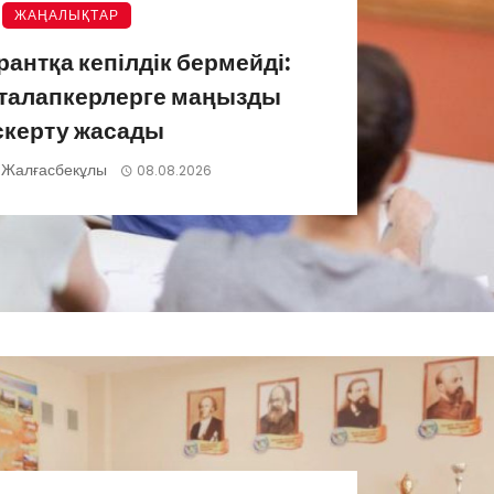
ЖАҢАЛЫҚТАР
грантқа кепілдік бермейді:
 талапкерлерге маңызды
скерту жасады
 Жалғасбекұлы
08.08.2026