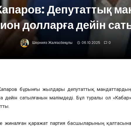
апаров: Депутаттық ман
ион долларға дейін сат
Шернияз Жалғасбекұлы
06.10.2025
0
 Жапаров бұрынғы жылдары депутаттық мандаттарды
 дейін сатылғанын мәлімдеді. Бұл туралы ол «Кабар
йтты.
зде жиналған қаражат партия басшыларының қалтасын