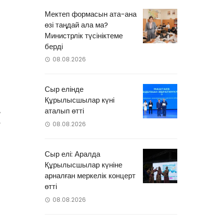
Мектеп формасын ата-ана
өзі таңдай ала ма?
Министрлік түсініктеме
берді
08.08.2026
Сыр елінде
Құрылысшылар күні
,
аталып өтті
т
08.08.2026
Сыр елі: Аралда
Құрылысшылар күніне
арналған меркелік концерт
өтті
08.08.2026