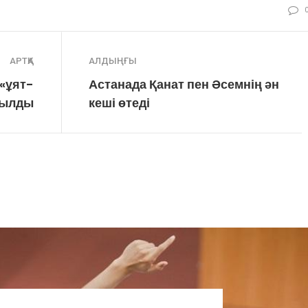
АРТҚА
АЛДЫҢҒЫ
«ұят-
Астанада Қанат пен Әсемнің ән
былды
кеші өтеді