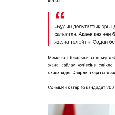
кеткен.
«Бұрын депутаттық орында
сатылған. Ақаев кезінен
жарна төлейтін. Содан бе
Мемлекет басшысы енді мұндай 
жаңа сайлау жүйесіне сәйкес
сайланады. Олардың бірі гендерл
Сонымен қатар әр кандидат 300 