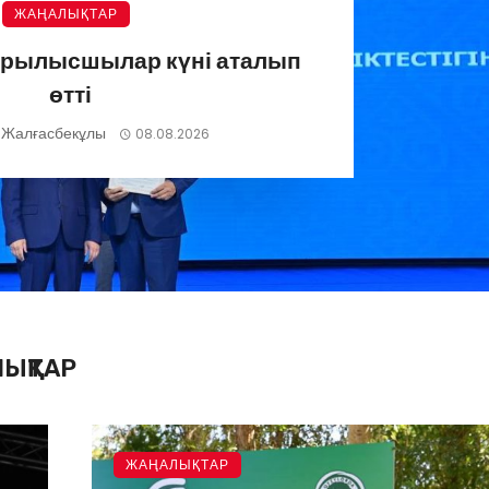
ЖАҢАЛЫҚТАР
ұрылысшылар күні аталып
өтті
 Жалғасбекұлы
08.08.2026
ЫҚТАР
ЖАҢАЛЫҚТАР