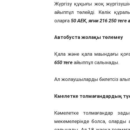
Жүргізу құқығы жоқ жүргізушін
айыппұл төлейді. Көлік құрал
оларға
50 АЕК, яғни 216 250 теңге
Автобуста жолақы төлемеу
Қала және қала маңындағы қо
650
теңге
айыппұл салынады.
Ал жолаушыларды билетсіз алып
Кәмелетке толмағандардың тү
Кәмелетке толмағандар заңды
мекемелерінде болса, олардың 
салынады. Ал 18 жасқа толмаған