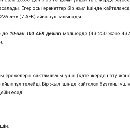
асалады. Егер осы әрекеттер бір жыл ішінде қайталанса
275 теңге
(7 АЕК) айыппұл салынады.
е де
10-нан 100 АЕК дейінгі
мөлшерде (43 250 және 43
н.
ы ережелерін сақтамағаны үшін (қате жерден өту жән
нде айыппұл төлейді. Бір жыл ішінде қайталап бұзғаны үші
ейін өседі.
шін: