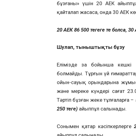
бұзғаны» үшін 20 АЕК айыппұ
қайталап жасаса, онда 30 АЕК к
20 АЕК 86 500 теңгеге тең болса, 30 
Шулап, тыныштықты бұзу
Елімізде заң бойынша кешкі 
болмайды. Тұрғын үй ғимаратт
ойын-сауық орындарына жұмыс к
және мереке күндері сағат 23.
Тәртіп бұзған жеке тұлғаларға –
250 теңге)
айыппұл салынады.
Сонымен қатар кәсіпкерлерге
айыппұл салынады.