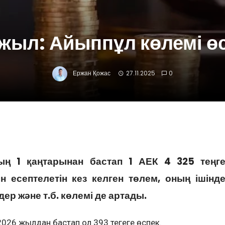
жыл: Айыппұл көлемі ө
Ержан Қожас
27.11.2025
0
ың 1 қаңтарынан бастап 1 АЕК 4 325 теңг
 есептелетін кез келген төлем, оның ішінд
ер және т.б. көлемі де артады.
і 2026 жылдан бастап ол 393 теңгеге өспек.