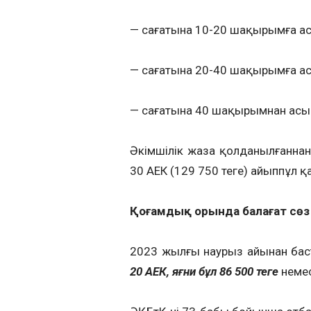
— сағатына 10-20 шақырымға асы
— сағатына 20-40 шақырымға асыр
— сағатына 40 шақырымнан асырға
Әкімшілік жаза қолданылғаннан
30 АЕК (129 750 теңге) айыппұл 
Қоғамдық орында балағат сөз
2023 жылғы наурыз айынан бас
20 АЕК, яғни бұл 86 500 теңге
немес