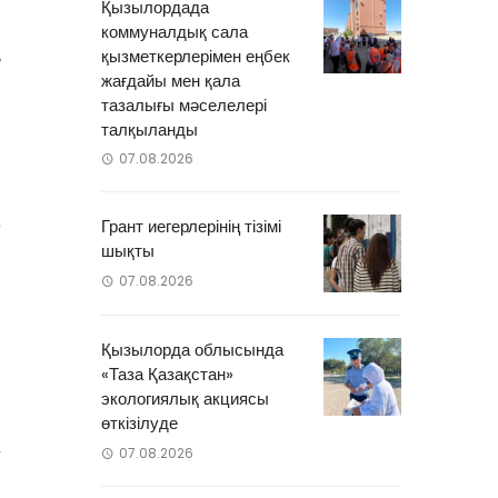
Қызылордада
коммуналдық сала
қызметкерлерімен еңбек
е
жағдайы мен қала
тазалығы мәселелері
талқыланды
07.08.2026
а
Грант иегерлерінің тізімі
шықты
07.08.2026
Қызылорда облысында
«Таза Қазақстан»
экологиялық акциясы
өткізілуде
к
07.08.2026
н