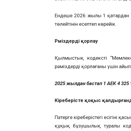
Ендеше 2026 жылы 1 қаңтардан 
төлейтінін есептеп көрейік.
Рәміздерді қорлау
Қылмыстық кодекстің “Мемлек
рәміздерді қорлағаны үшін айыпп
2025 жылдан бастап 1 АЕК 4 325
Кіреберісте қоқыс қалдырғанд
Пәтерге кіреберістегі есігінің 
құқық бұзушылық туралы коде