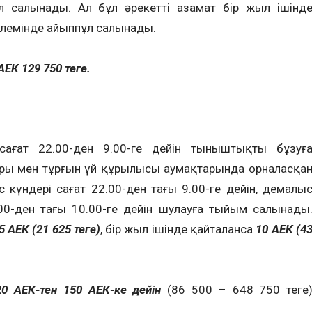
л салынады. Ал бұл әрекетті азамат бір жыл ішінд
өлемінде айыппұл салынады.
АЕК 129 750 теңге.
сағат 22.00-ден 9.00-ге дейін тыныштықты бұзуғ
ары мен тұрғын үй құрылысы аумақтарында орналасқа
үндері сағат 22.00-ден таңғы 9.00-ге дейін, демалы
00-ден таңғы 10.00-ге дейін шулауға тыйым салынады
5 АЕК (21 625 теңге)
, бір жыл ішінде қайталанса
10 АЕК (4
20 АЕК-тен 150 АЕК-ке дейін
(86 500
– 648 750 теңге