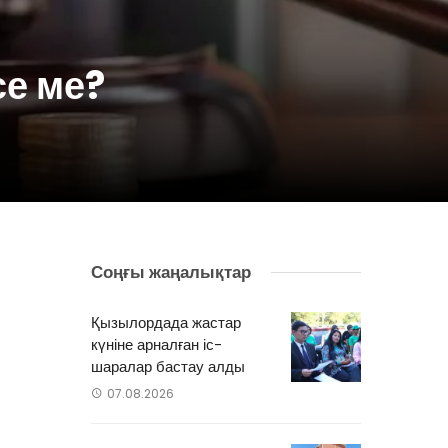
се ме?
Соңғы жаңалықтар
е
Қызылордада жастар
күніне арналған іс-
е
шаралар бастау алды
07.08.2026