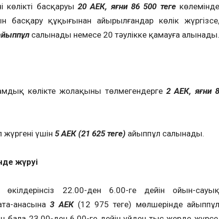
ің көлікті басқаруы
20 АЕК, яғни 86 500 теңге
көлемінд
ын басқару құқығынан айырылғандар көлік жүргізсе
 айыппұл
салынады немесе 20 тәулікке қамауға алынады
ғамдық көлікте жолақыны төлмегендерге
2 АЕК, яғни
 жүргені үшін
5 АЕК (21 625 теңге)
айыппұл салынады.
нде жүруі
 өкілдерінсіз 22.00-ден 6.00-ге дейін ойын-сауы
ата-анасына
3 АЕК
(12 975 теңге) мөлшерінде айыппұ
 бала 23.00-ден 6.00-ге дейін үйден тыс жерде жүрсе