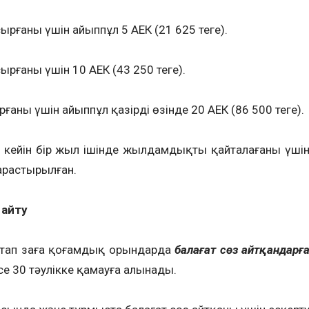
рғаны үшін айыппұл 5 АЕК (21 625 теңге).
ғаны үшін 10 АЕК (43 250 теңге).
ны үшін айыппұл қазірдің өзінде 20 АЕК (86 500 теңге).
 кейін бір жыл ішінде жылдамдықты қайталағаны үші
қарастырылған.
 айту
тап заңға қоғамдық орындарда
балағат сөз айтқандарғ
е 30 тәулікке қамауға алынады.