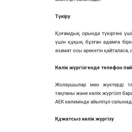
Түкіру
Қоғамдық орында түкіргені үші
үшін құқық бұзған адамға бірі
азамат осы әрекетін қайталаса, 
Көлік жүргізгенде телефон па
Жолаушылар мен жүктерді тас
тақпаны және көлік жүргізіп ба
АЕК көлемінде айыппұл салына
Құжатсыз көлік жүргізу