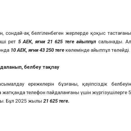
н, сондай-ақ белгіленбеген жерлерде қоқыс тастаған
нші рет
5 АЕК, яғни 21 625 теңге айыппұл
салынады. А
онда
10 АЕК, яғни 43 250 теңге
көлемінде айыппұл төлейді.
йдаланып, белбеу тақпау
ымалдау ережелерін бұзғаны, қауіпсіздік белбеуі
ра жатқанда телефон пайдаланғаны үшін жүргізушілерге 
ды. Бұл 2025 жылы
21 625 теңге.