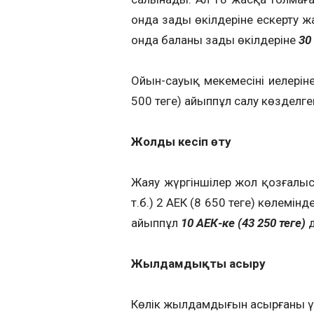
онда заңды өкілдеріне ескерту ж
онда баланың заңды өкілдеріне
30 
Ойын-сауық мекемесінің иелерін
500 теңге) айыппұл салу көзделге
Жолды кесіп өту
Жаяу жүргіншілер жол қозғалыс
т.б.) 2 АЕК (8 650 теңге) көлемі
айыппұл
10 АЕК-ке (43 250 теңге)
д
Жылдамдықты асыру
Көлік жылдамдығын асырғаны ү