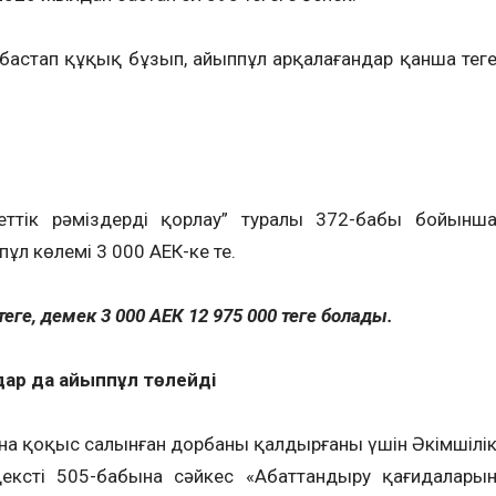
бастап құқық бұзып, айыппұл арқалағандар қанша теңг
еттік рәміздерді қорлау” туралы 372-бабы бойынш
ұл көлемі 3 000 АЕК-ке тең.
теңге, демек 3 000 АЕК 12 975 000 теңге болады.
ар да айыппұл төлейді
қасына қоқыс салынған дорбаны қалдырғаны үшін Әкімшілі
кстің 505-бабына сәйкес «Абаттандыру қағидалары