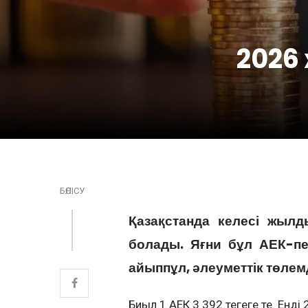
2026 
БӨЛІСУ
Қазақстанда келесі жылд
болады. Яғни бұл АЕК-пен
айыппұл, әлеуметтік төлемд
Биыл 1 АЕК 3 392 теңгеге тең. Енд