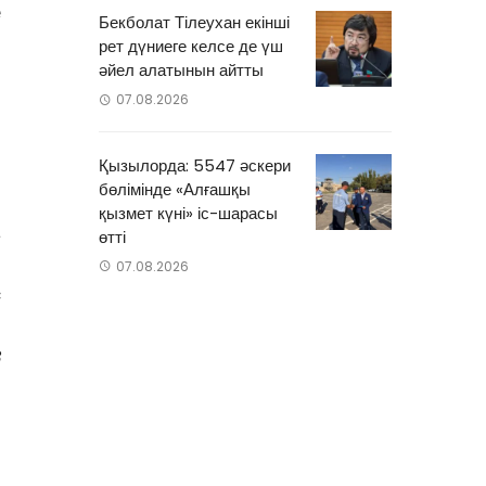
е
Бекболат Тілеухан екінші
рет дүниеге келсе де үш
әйел алатынын айтты
07.08.2026
Қызылорда: 5547 әскери
бөлімінде «Алғашқы
қызмет күні» іс-шарасы
а
өтті
н
07.08.2026
с
.
3
)