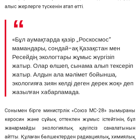
алыс жерлерге түскенін атап өтті.
«Бұл аумақтарда қазір „Роскосмос“
мамандары, сондай-ақ Қазақстан мен
Ресейдің экологтары жұмыс жүргізіп
жатыр. Олар өлшеп, сынама алып тексеріп
жатыр. Алдын ала мәлімет бойынша,
экологияға зиян келді деген дерек жоқ» деп
жазылған хабарламада.
Сонымен бірге министрлік «Союз МС-28» зымыраны
керосин және сұйық оттекпен жұмыс істейтінін, бұл
жанармайдың экологиялық қауіпсіз саналатынын
айтты. Құлаған бөлшектерден радиациялық, химиялық