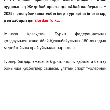
ауданының Жидебай қорығында «Абай салбұрыны –
2025» республикалық құсбегілер турнирі өтіп жатыр,
деп хабарлады
Elordainfo.kz
.
Іс-шара Қазақстан Бүркіт федерациясының
қолдауымен және Абай Құнанбайұлының 180 жылдық
мерейтойына орай ұйымдастырылған.
Турнир бағдарламасына бүркіт, ителгі, қаршыға баптау
бойынша құсбегілер сайысы, ұлттық спорт түрлерінен
облыстық жарыстар, қазақы тазы жүгірту және
көрермендерге арналған этнобағдарламалар кіреді.
Биылғы салбұрынға еліміздің 12 облысынан шамамен
70 бүркіт, 14 ителгі, 15 қаршыға және 20-дан астам
тазы қатысып отыр.