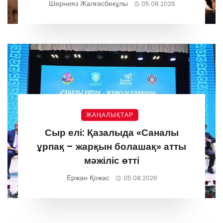
мерейтоймен құттықтады
Шернияз Жалғасбекұлы
05.08.2026
ЖАҢАЛЫҚТАР
Сыр елі: Қазалыда «Саналы
ұрпақ – жарқын болашақ» атты
мәжіліс өтті
Ержан Қожас
05.08.2026