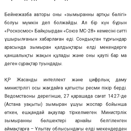
Бейнежазба авторы оны «зымыранның артқы бөлігі»
болуы мүмкін деп болжайды. Ал бір күн бұрын
«Роскосмос» Байқоңырдан «Союз МС-28» кемесінің сәтті
ұшырылғанын хабарлаған еді. Сондықтан тұрғындар
арасында зымыран қалдықтары елді мекендерге
қаншалықты жақын құлады және оның қаупі бар ма
деген сұрақтар туындады.
ҚР Жасанды интеллект және цифрлық даму
министрлігі осы жағдайға қатысты ресми пікір берді.
Ведомствоның дерегінше, 27 қарашада сағат 14:27-де
(Астана уақыты) зымыран ұшуы жоспар бойынша
өткен, ешқандай ақаулар тіркелмеген. Министрлік
зымыранның бөлшектері арнайы белгіленген
аймақтарға – Ұлытау облысындағы елді мекендерден