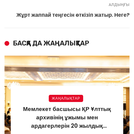
АЛДЫҢҒЫ
Жұрт жаппай теңгесін өткізіп жатыр. Неге?
БАСҚА ДА ЖАҢАЛЫҚТАР
ЖАҢАЛЫҚТАР
Мемлекет басшысы ҚР Ұлттық
архивінің ұжымы мен
ардагерлерін 20 жылдық