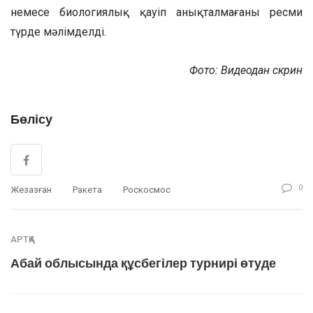
немесе биологиялық қауіп анықталмағаны ресми
түрде мәлімделді.
Фото: Видеодан скрин
Бөлісу
0
Жезқазған
Ракета
Роскосмос
АРТҚА
Абай облысында құсбегілер турнирі өтуде