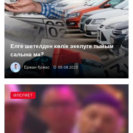
Елге шетелден көлік әкелуге тыйым
салына ма?
Ержан Қожас
05.08.2026
ӘЛЕУМЕТ