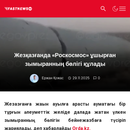
Жезқазғанда «Роскосмос» ұшырған
зымыранның бөлігі құлады
Ержан Қожас
29.11.2025
0
Жезқазғанға жақын ауылға қарасты аумақтағы бір
тұрғын әлеуметтік желіде далада жатқан үлкен
зымыранның бөлігін бейнежазбаға түсіріп
жариялады, деп хабарлайды
Orda.kz.