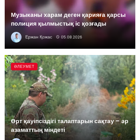
Музыканы харам деген қарияға қарсы
полиция қылмыстық іс қозғады
Ержан Қожас
05.08.2026
ӘЛЕУМЕТ
Өрт қауіпсіздігі талаптарын сақтау – әр
азаматтың міндеті