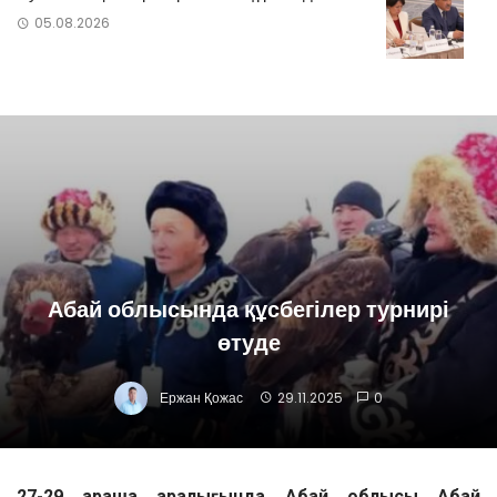
05.08.2026
Абай облысында құсбегілер турнирі
өтуде
Ержан Қожас
29.11.2025
0
27-29 қараша аралығында Абай облысы Абай