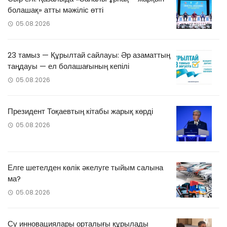
болашақ» атты мәжіліс өтті
05.08.2026
23 тамыз — Құрылтай сайлауы: Әр азаматтың
таңдауы — ел болашағының кепілі
05.08.2026
Президент Тоқаевтың кітабы жарық көрді
05.08.2026
Елге шетелден көлік әкелуге тыйым салына
ма?
05.08.2026
Су инновациялары орталығы құрылады