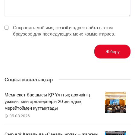
Сохранить моё имя, email и адрес сайта в этом
браузере для последующих моих комментариев.
Соңғы жаңалықтар
Мемлекет басшысы ҚР Ұлттық архивінің
ұжымы мен ардагерлерін 20 жылдық
мерейтоймен құттықтады
05.08.2026
Сыр елі: Қазалыда «Саналы ұрпақ – жарқын