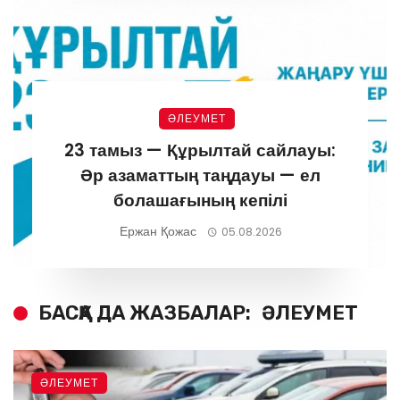
ӘЛЕУМЕТ
23 тамыз — Құрылтай сайлауы:
Әр азаматтың таңдауы — ел
болашағының кепілі
Ержан Қожас
05.08.2026
БАСҚА ДА ЖАЗБАЛАР:
ӘЛЕУМЕТ
ӘЛЕУМЕТ