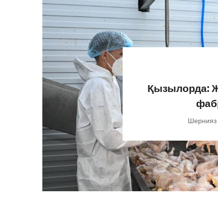
Қызылорда: Ж
фаб
Шернияз