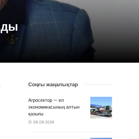
зды
Соңғы жаңалықтар
е
а
Агросектор — ел
экономикасының алтын
қазығы
06.08.2026
н