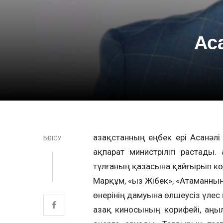
Ас
Қазақстанның еңбек ері Асанәл
БӨЛІСУ
ақпарат министрілігі растады
тұлғаның қазасына қайғырып кө
Марқұм, «Қыз Жібек», «Атаманн
өнерінің дамуына өлшеусіз үлес
Қазақ киносының корифейі, аңыл