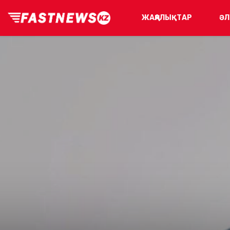
ЖАҢАЛЫҚТАР
ӘЛ