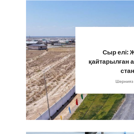
Сыр елі: 
қайтарылған а
ста
Шернияз