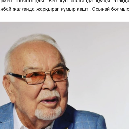
трмен тоғыстырды. Бес күн жалғанда қуақы атаққ
анбай жалғанда жарқырап ғұмыр кешті. Осынай болмы