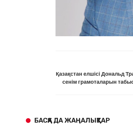
Қазақстан елшісі Дональд Т
сенім грамоталарын табы
БАСҚА ДА ЖАҢАЛЫҚТАР