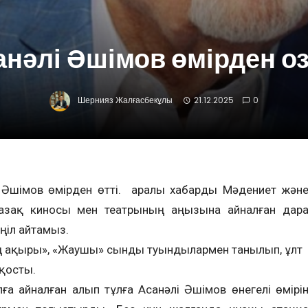
анәлі Әшімов өмірден о
Шернияз Жалғасбекұлы
21.12.2025
0
і Әшімов өмірден өтті. Қаралы хабарды Мәдениет жән
. Қазақ киносы мен театрының аңызына айналған дар
ңіл айтамыз.
ың ақыры», «Жаушы» сынды туындылармен танылып, ұлт
 қосты.
ға айналған алып тұлға Асанәлі Әшімов өнегелі өмірі