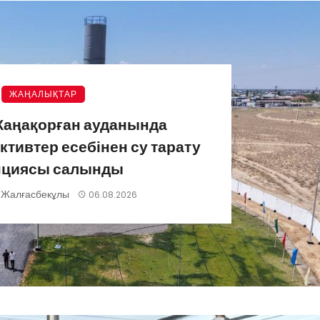
ЖАҢАЛЫҚТАР
Жаңақорған ауданында
ктивтер есебінен су тарату
нциясы салынды
 Жалғасбекұлы
06.08.2026