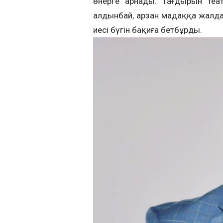
өнерге арнады. Тағдырын теа
алдынбай, арзан мадаққа жалд
иесі бүгін бақиға бетбұрды.