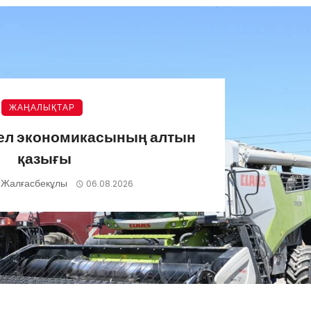
ЖАҢАЛЫҚТАР
 ел экономикасының алтын
қазығы
 Жалғасбекұлы
06.08.2026