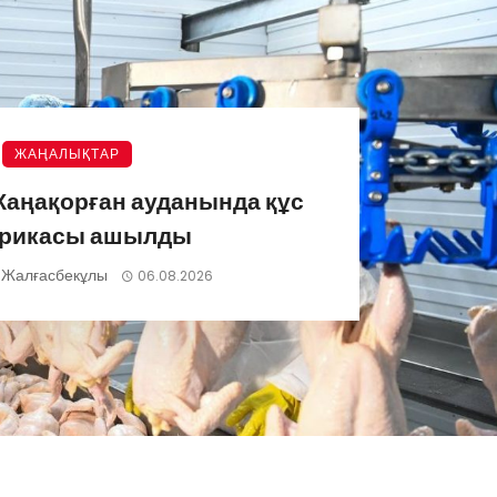
ЖАҢАЛЫҚТАР
аңақорған ауданында құс
рикасы ашылды
 Жалғасбекұлы
06.08.2026