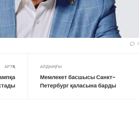
АРТҚА
АЛДЫҢҒЫ
рампқа
Мемлекет басшысы Санкт-
стады
Петербург қаласына барды