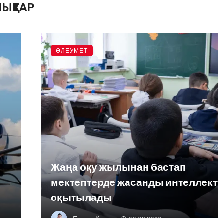
ЫҚТАР
ӘЛЕУМЕТ
Жаңа оқу жылынан бастап
мектептерде жасанды интеллект
оқытылады