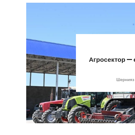
Агросектор —
Шернияз