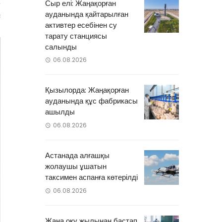
а
Сыр елі: Жаңақорған
ауданында қайтарылған
с
активтер есебінен су
тарату станциясы
салынды
06.08.2026
Қызылорда: Жаңақорған
ауданында құс фабрикасы
ашылды
06.08.2026
Астанада алғашқы
жолаушы ұшатын
таксимен аспанға көтерілді
06.08.2026
Жаңа оқу жылынан бастап