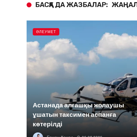
БАСҚА ДА ЖАЗБАЛАР:
ЖАҢАЛ
ӘЛЕУМЕТ
Астанада алғашқы жолаушы
ұшатын таксимен аспанға
көтерілді