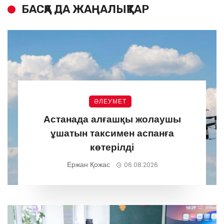
БАСҚА ДА ЖАҢАЛЫҚТАР
ӘЛЕУМЕТ
Астанада алғашқы жолаушы
ұшатын таксимен аспанға
көтерілді
Ержан Қожас
06.08.2026