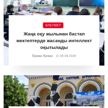
ӘЛЕУМЕТ
Жаңа оқу жылынан бастап
мектептерде жасанды интеллект
оқытылады
Ержан Қожас
06.08.2026