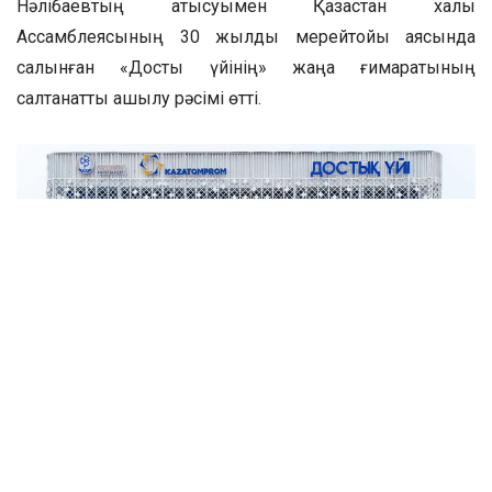
Нәлібаевтың қатысуымен Қазақстан халқы
Ассамблеясының 30 жылдық мерейтойы аясында
салынған «Достық үйінің» жаңа ғимаратының
салтанатты ашылу рәсімі өтті.
Рәсімге Қазақстан халқы Ассамблеясы төрағасының
орынбасары, Қазақстан Республикасы Президенті