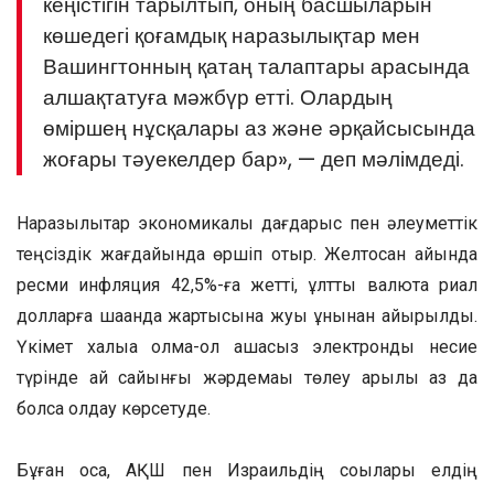
кеңістігін тарылтып, оның басшыларын
көшедегі қоғамдық наразылықтар мен
Вашингтонның қатаң талаптары арасында
алшақтатуға мәжбүр етті. Олардың
өміршең нұсқалары аз және әрқайсысында
жоғары тәуекелдер бар», — деп мәлімдеді.
Наразылықтар экономикалық дағдарыс пен әлеуметтік
теңсіздік жағдайында өршіп отыр. Желтоқсан айында
ресми инфляция 42,5%-ға жетті, ұлттық валюта риал
долларға шаққанда жартысына жуық құнынан айырылды.
Үкімет халыққа қолма-қол ақшасыз электронды несие
түрінде ай сайынғы жәрдемақы төлеу арқылы аз да
болса қолдау көрсетуде.
Бұған қоса, АҚШ пен Израильдің соққылары елдің