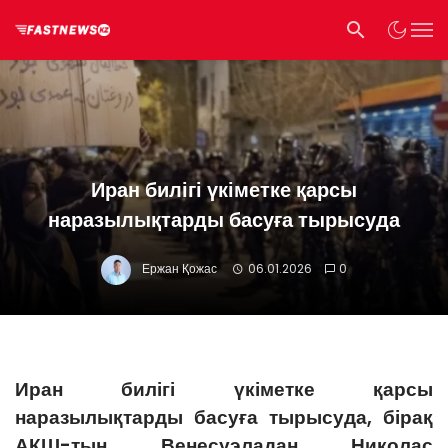
Иран билігі үкіметке қарсы
наразылықтарды басуға тырысуда
Ержан Қожас
06.01.2026
0
Иран билігі үкіметке қарсы
наразылықтарды басуға тырысуда, бірақ
АҚШ-тың Венесуэладан Николас