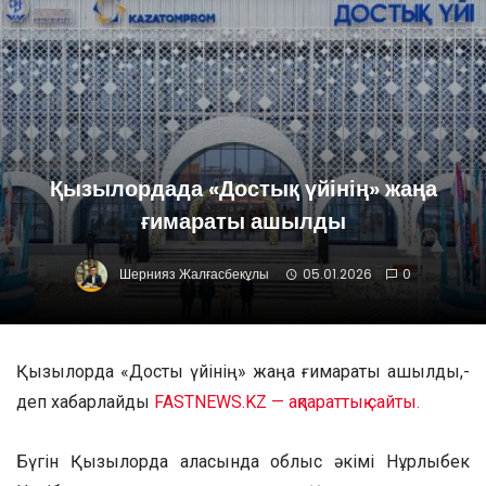
Қызылордада «Достық үйінің» жаңа
ғимараты ашылды
Шернияз Жалғасбекұлы
05.01.2026
0
Қызылорда «Достық үйінің» жаңа ғимараты ашылды,-
деп хабарлайды
FASTNEWS.KZ — ақпараттық сайты.
Бүгін Қызылорда қаласында облыс әкімі Нұрлыбек