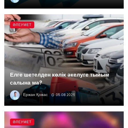
ӘЛЕУМЕТ
Елге шетелден көлік әкелуге тыйым
салына ма?
Ержан Қожас
05.08.2026
ӘЛЕУМЕТ