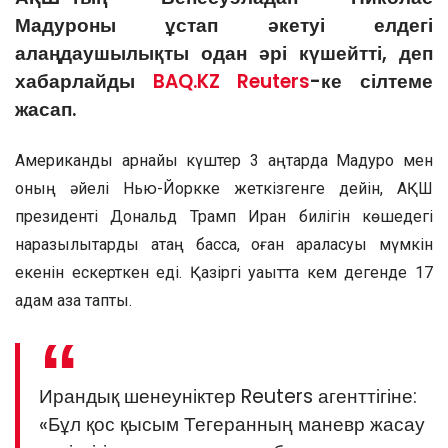
Мадуроны ұстап әкетуі елдегі
алаңдаушылықты одан әрі күшейтті, деп
хабарлайды
BAQ.KZ
Reuters
-ке сілтеме
жасап.
Американдық арнайы күштер 3 қаңтарда Мадуро мен
оның әйелі Нью-Йоркке жеткізгенге дейін, АҚШ
президенті Дональд Трамп Иран билігін көшедегі
наразылықтарды қатаң басса, оған араласуы мүмкін
екенін ескерткен еді. Қазіргі уақытта кем дегенде 17
адам қаза тапты.
Ирандық шенеуніктер Reuters агенттігіне:
«Бұл қос қысым Тегеранның маневр жасау