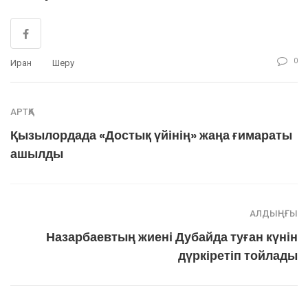
0
Иран
Шеру
АРТҚА
Қызылордада «Достық үйінің» жаңа ғимараты
ашылды
АЛДЫҢҒЫ
Назарбаевтың жиені Дубайда туған күнін
дүркіретіп тойлады