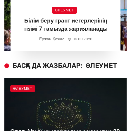
ӘЛЕУМЕТ
Білім беру грант иегерлерінің
тізімі 7 тамызда жарияланады
Ержан Қожас
06.08.2026
БАСҚА ДА ЖАЗБАЛАР:
ӘЛЕУМЕТ
ӘЛЕУМЕТ