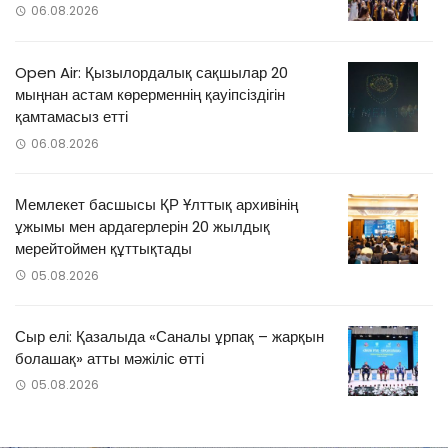
06.08.2026
Open Air: Қызылордалық сақшылар 20
мыңнан астам көрерменнің қауіпсіздігін
қамтамасыз етті
06.08.2026
Мемлекет басшысы ҚР Ұлттық архивінің
ұжымы мен ардагерлерін 20 жылдық
мерейтоймен құттықтады
05.08.2026
Сыр елі: Қазалыда «Саналы ұрпақ – жарқын
болашақ» атты мәжіліс өтті
05.08.2026