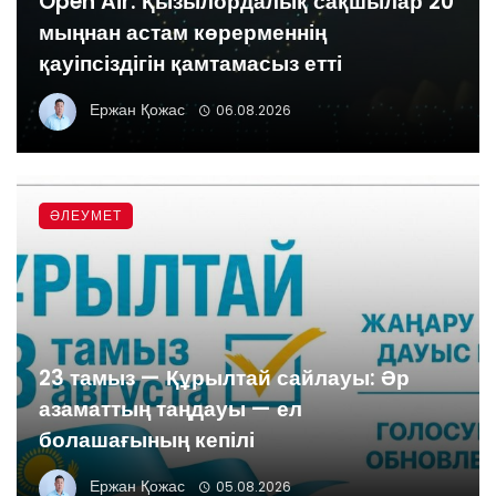
Open Air: Қызылордалық сақшылар 20
мыңнан астам көрерменнің
қауіпсіздігін қамтамасыз етті
Ержан Қожас
06.08.2026
ӘЛЕУМЕТ
23 тамыз — Құрылтай сайлауы: Әр
азаматтың таңдауы — ел
болашағының кепілі
Ержан Қожас
05.08.2026