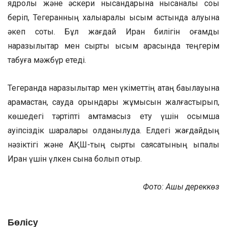
ядролық және әскери нысандарына нысаналы соққы
беріп, Тегеранның халықаралық қысым астында қалуына
әкеп соқты. Бұл жағдай Иран билігін қоғамдық
наразылықтар мен сыртқы қысым арасында теңгерім
табуға мәжбүр етеді.
Тегеранда наразылықтар мен үкіметтің қатаң бақылауына
қарамастан, сауда орындары жұмысын жалғастырып,
көшедегі тәртіпті қамтамасыз ету үшін қосымша
қауіпсіздік шаралары қолданылуда. Елдегі жағдайдың
нәзіктігі және АҚШ-тың сыртқы саясатының ықпалы
Иран үшін үлкен сынақ болып отыр.
Фото: Ашық дереккөз
Бөлісу