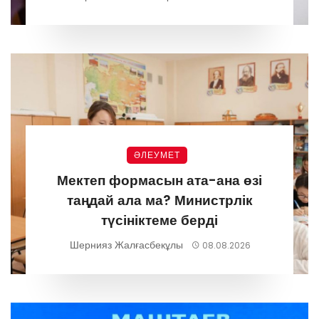
ӘЛЕУМЕТ
Мектеп формасын ата-ана өзі
таңдай ала ма? Министрлік
түсініктеме берді
Шернияз Жалғасбекұлы
08.08.2026