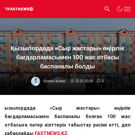
Қызылордада «Сыр жастары» өңірлік
бағдарламасымен 100 жас отбасы
баспаналы болды
Ержан Қожас
12.01.2026
0
Қызылордада «Сыр жастары» өңірлік
бағдарламасымен баспаналы болған 100 жас
отбасыға
пәтер кілттерін табыстау рәсімі өтті, деп
хабарлайды
FASTNEWS.KZ.