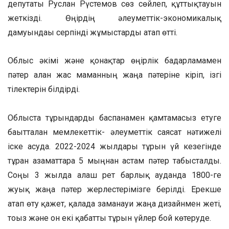
депутаты Руслан Рүстемов сөз сөйлеп, құттықтауын
жеткізді. Өңірдің әлеуметтік-экономикалық
дамуындағы серпінді жұмыстарды атап өтті.
Облыс әкімі және қонақтар өңірлік бағдарламамен
пәтер алған жас маманның жаңа пәтеріне кіріп, ізгі
тілектерін білдірді.
Облыста тұрғындарды баспанамен қамтамасыз етуге
бағытталған мемлекеттік- әлеуметтік саясат нәтижелі
іске асуда. 2022-2024 жылдары тұрғын үй кезегінде
тұрған азаматтарға 5 мыңнан астам пәтер табысталды.
Соңғы 3 жылда алғаш рет барлық ауданда 1800-ге
жуық жаңа пәтер жерлестерімізге берілді. Ерекше
атап өту қажет, қалада заманауи жаңа дизайнмен жеті,
тоғыз және он екі қабатты тұрғын үйлер бой көтеруде.