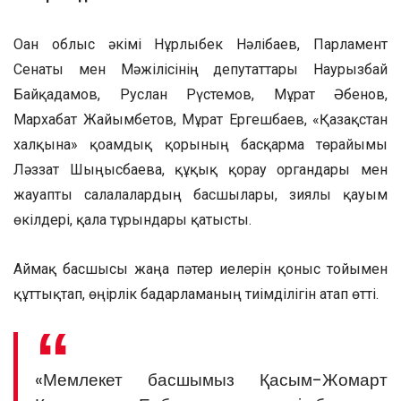
Оған облыс әкімі Нұрлыбек Нәлібаев, Парламент
Сенаты мен Мәжілісінің депутаттары Наурызбай
Байқадамов, Руслан Рүстемов, Мұрат Әбенов,
Мархабат Жайымбетов, Мұрат Ергешбаев, «Қазақстан
халқына» қоғамдық қорының басқарма төрайымы
Ләззат Шыңғысбаева, құқық қорғау органдары мен
жауапты салалалардың басшылары, зиялы қауым
өкілдері, қала тұрғындары қатысты.
Аймақ басшысы жаңа пәтер иелерін қоныс тойымен
құттықтап, өңірлік бағдарламаның тиімділігін атап өтті.
«Мемлекет басшымыз Қасым-Жомарт