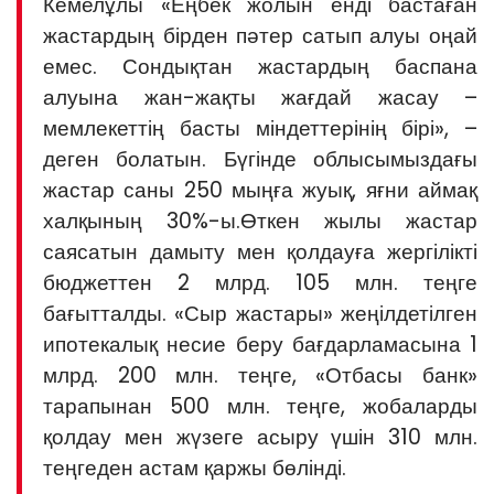
Кемелұлы «Еңбек жолын енді бастаған
жастардың бірден пәтер сатып алуы оңай
емес. Сондықтан жастардың баспана
алуына жан-жақты жағдай жасау –
мемлекеттің басты міндеттерінің бірі», –
деген болатын. Бүгінде облысымыздағы
жастар саны 250 мыңға жуық, яғни аймақ
халқының 30%-ы.Өткен жылы жастар
саясатын дамыту мен қолдауға жергілікті
бюджеттен 2 млрд. 105 млн. теңге
бағытталды. «Сыр жастары» жеңілдетілген
ипотекалық несие беру бағдарламасына 1
млрд. 200 млн. теңге, «Отбасы банк»
тарапынан 500 млн. теңге, жобаларды
қолдау мен жүзеге асыру үшін 310 млн.
теңгеден астам қаржы бөлінді.