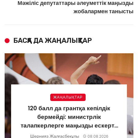
Мәжіліс депутаттары әлеуметтік маңызды
жобалармен танысты
БАСҚА ДА ЖАҢАЛЫҚТАР
ЖАҢАЛЫҚТАР
120 балл да грантқа кепілдік
бермейді: министрлік
талапкерлерге маңызды ескерту
жасады
Шернияз Жалғасбекұлы
08.08.2026