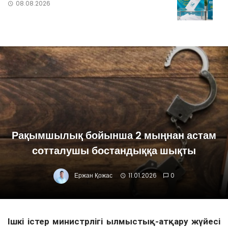
08.08.2026
Рақымшылық бойынша 2 мыңнан астам
сотталушы бостандыққа шықты
Ержан Қожас
11.01.2026
0
Ішкі істер министрлігі Қылмыстық-атқару жүйесі