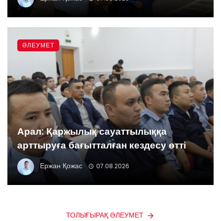
ӘЛЕУМЕТ
Арал: Қаржылық сауаттылыққа
арттыруға бағытталған кездесу өтті
Ержан Қожас
07.08.2026
ТОЛЫҒЫРАҚ ӘЛЕУМЕТ