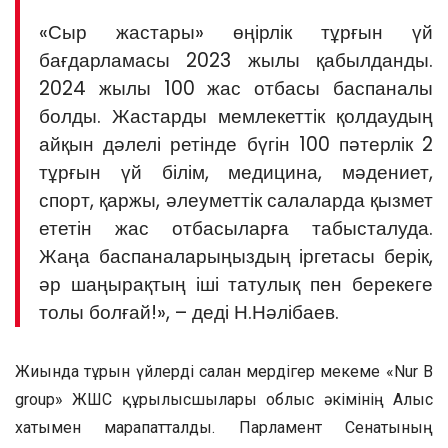
«Сыр жастары» өңірлік тұрғын үй
бағдарламасы 2023 жылы қабылданды.
2024 жылы 100 жас отбасы баспаналы
болды. Жастарды мемлекеттік қолдаудың
айқын дәлелі ретінде бүгін 100 пәтерлік 2
тұрғын үй білім, медицина, мәдениет,
спорт, қаржы, әлеуметтік салаларда қызмет
ететін жас отбасыларға табысталуда.
Жаңа баспаналарыңыздың іргетасы берік,
әр шаңырақтың іші татулық пен берекеге
толы болғай!», – деді Н.Нәлібаев.
Жиында тұрғын үйлерді салған мердігер мекеме «Nur B
group» ЖШС құрылысшылары облыс әкімінің Алғыс
хатымен марапатталды. Парламент Сенатының