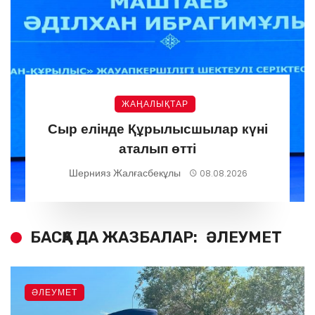
ЖАҢАЛЫҚТАР
Сыр елінде Құрылысшылар күні
аталып өтті
Шернияз Жалғасбекұлы
08.08.2026
БАСҚА ДА ЖАЗБАЛАР:
ӘЛЕУМЕТ
ӘЛЕУМЕТ