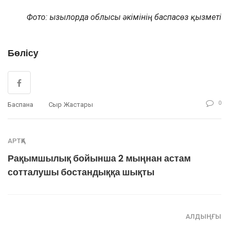
Фото: Қызылорда облысы әкімінің баспасөз қызметі
Бөлісу
0
Баспана
Сыр Жастары
АРТҚА
Рақымшылық бойынша 2 мыңнан астам
сотталушы бостандыққа шықты
АЛДЫҢҒЫ