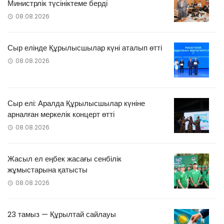
Министрлік түсініктеме берді
08.08.2026
Сыр елінде Құрылысшылар күні аталып өтті
08.08.2026
Сыр елі: Аралда Құрылысшылар күніне
арналған меркелік концерт өтті
08.08.2026
Жасыл ел еңбек жасағы сенбілік
жұмыстарына қатысты
08.08.2026
23 тамыз — Құрылтай сайлауы