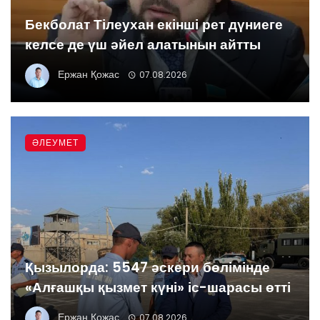
Бекболат Тілеухан екінші рет дүниеге
келсе де үш әйел алатынын айтты
Ержан Қожас
07.08.2026
ӘЛЕУМЕТ
Қызылорда: 5547 әскери бөлімінде
«Алғашқы қызмет күні» іс-шарасы өтті
Ержан Қожас
07.08.2026