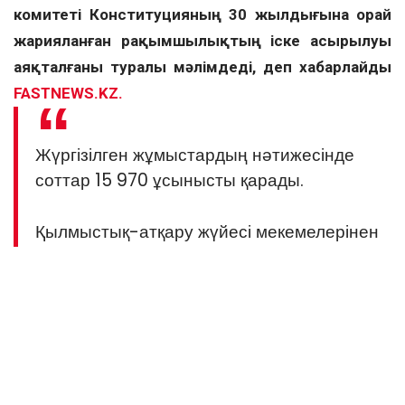
комитеті Конституцияның 30 жылдығына орай
жарияланған рақымшылықтың іске асырылуы
аяқталғаны туралы мәлімдеді, деп хабарлайды
FASTNEWS.KZ.
Жүргізілген жұмыстардың нәтижесінде
соттар 15 970 ұсынысты қарады.
Қылмыстық-атқару жүйесі мекемелерінен
2 мыңнан астам адам босатылды, олардың
ішінде әйелдер мен кәмелетке
толмағандар да бар.
11 мыңнан астам сотталғанның жазалау
мерзімі қысқартылды.