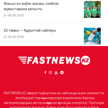
Жасыл ел еңбек жасағы сенбілік
жұмыстарына қатысты
08.08.2026
23 тамыз — Құрылтай сайлауы
08.08.2026
FASTNEWS.KZ ақпараттық порталы өз сайтында және әлеуметтік
желілердегі парақшаларында жариялаған барлық
материалдардың авторлық құқығын қорғауды ескертеді. Порталда
жарияланған мәтіндік, бейне және фото өнімдерді басқа