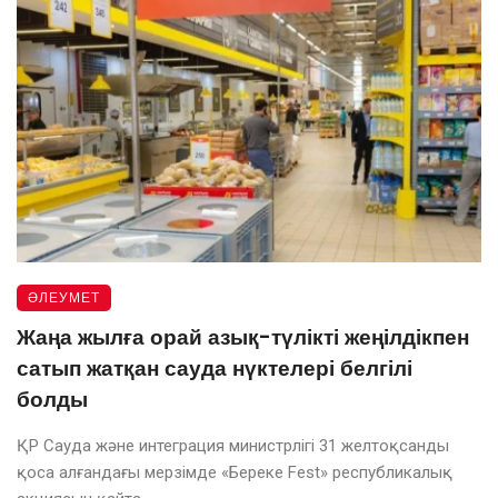
ӘЛЕУМЕТ
Жаңа жылға орай азық-түлікті жеңілдікпен
сатып жатқан сауда нүктелері белгілі
болды
ҚР Сауда және интеграция министрлігі 31 желтоқсанды
қоса алғандағы мерзімде «Береке Fest» республикалық