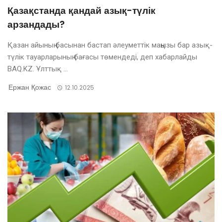
Қазақстанда қандай азық-түлік
арзандады?
Қазан айының басынан бастап әлеуметтік маңызы бар азық-
түлік тауарларының бағасы төмендеді, деп хабарлайды
BAQ.KZ. Ұлттық ...
Ержан Қожас
12.10.2025