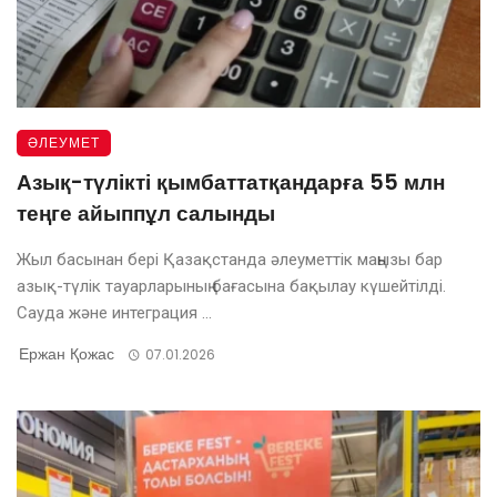
ӘЛЕУМЕТ
Азық-түлікті қымбаттатқандарға 55 млн
теңге айыппұл салынды
Жыл басынан бері Қазақстанда әлеуметтік маңызы бар
азық-түлік тауарларының бағасына бақылау күшейтілді.
Сауда және интеграция ...
Ержан Қожас
07.01.2026