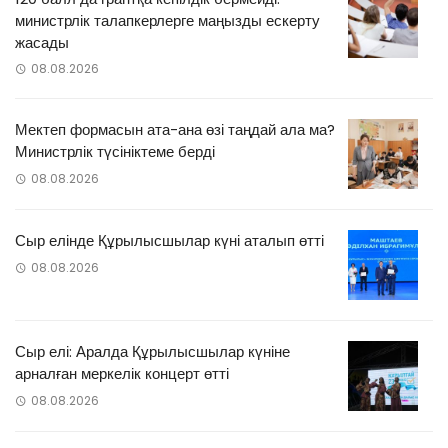
министрлік талапкерлерге маңызды ескерту
жасады
08.08.2026
Мектеп формасын ата-ана өзі таңдай ала ма?
Министрлік түсініктеме берді
08.08.2026
Сыр елінде Құрылысшылар күні аталып өтті
08.08.2026
Сыр елі: Аралда Құрылысшылар күніне
арналған меркелік концерт өтті
08.08.2026