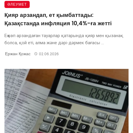
ӘЛЕУМЕТ
Қияр арзандап, ет қымбаттады:
Қазақстанда инфляция 10,4%-ға жетті
Ең көп арзандаған тауарлар қатарында қияр мен қызанақ
болса, қой еті, алма және дәрі-дәрмек бағасы ...
Ержан Қожас
02.06.2026