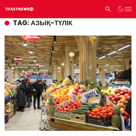
TAG: АЗЫҚ-ТҮЛІК