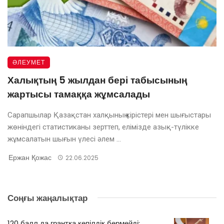
ӘЛЕУМЕТ
Халықтың 5 жылдан бері табысының
жартысы тамаққа жұмсалады
Сарапшылар Қазақстан халқының кірістері мен шығыстары
жөніндегі статистиканы зерттеп, елімізде азық-түлікке
жұмсалатын шығын үлесі әлем ...
Ержан Қожас
22.06.2025
Соңғы жаңалықтар
120 балл да грантқа кепілдік бермейді: