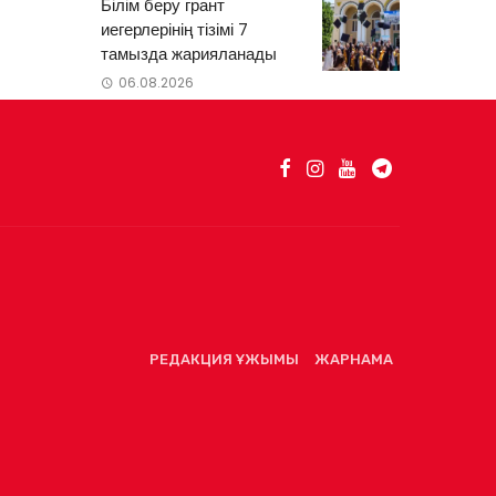
Білім беру грант
иегерлерінің тізімі 7
тамызда жарияланады
06.08.2026
РЕДАКЦИЯ ҰЖЫМЫ
ЖАРНАМА