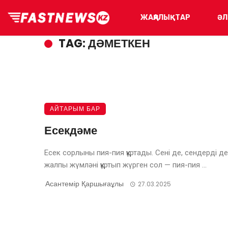
ЖАҢАЛЫҚТАР
ӘЛ
TAG: ДӘМЕТКЕН
АЙТАРЫМ БАР
Есекдәме
Есек сорлыны пия-пия құртады. Сені де, сендерді де
жалпы жүмләні құртып жүрген сол — пия-пия ...
Асантемір Қаршығаұлы
27.03.2025