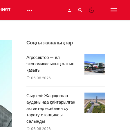
НИЯТ
Соңғы жаңалықтар
Агросектор — ел
экономикасының алтын
қазығы
06.08.2026
Сыр елі: Жаңақорған
ауданында қайтарылған
активтер есебінен су
тарату станциясы
салынды
06.08.2026