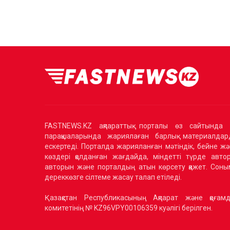
FASTNEWS.KZ ақпараттық порталы өз сайтында 
парақшаларында жариялаған барлық материалдард
ескертеді. Порталда жарияланған мәтіндік, бейне жә
көздері қолданған жағдайда, міндетті түрде авторлы
авторын және порталдың атын көрсету қажет. Соным
дереккөзге сілтеме жасау талап етіледі.
Қазақстан Республикасының Ақпарат және қоғамд
комитетінің № KZ96VPY00106359 куәлігі берілген.