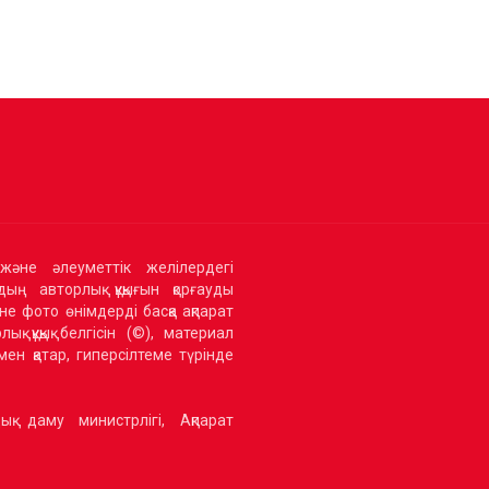
және әлеуметтік желілердегі
ың авторлық құқығын қорғауды
не фото өнімдерді басқа ақпарат
қ құқық белгісін (©), материал
ен қатар, гиперсілтеме түрінде
ық даму министрлігі, Ақпарат