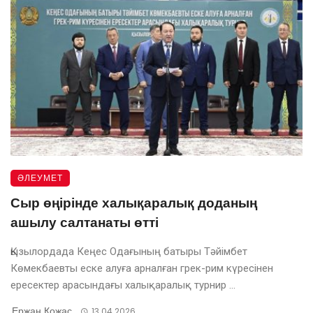
ӘЛЕУМЕТ
Сыр өңірінде халықаралық доданың
ашылу салтанаты өтті
Қызылордада Кеңес Одағының батыры Тәйімбет
Көмекбаевты еске алуға арналған грек-рим күресінен
ересектер арасындағы халықаралық турнир ...
Ержан Қожас
13.04.2026