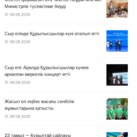
Министрлік түсініктеме берді
08.08.2026
Сыр елінде Құрылысшылар күні аталып өтті
08.08.2026
Сыр елі: Аралда Құрылысшылар күніне
арналған меркелік концерт өтті
08.08.2026
Жасыл ел еңбек жасағы сенбілік
жұмыстарына қатысты
08.08.2026
23 тамыз — Құрылтай сайлауы