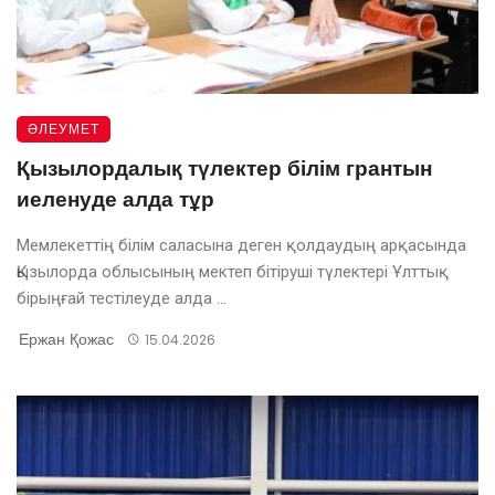
ӘЛЕУМЕТ
Қызылордалық түлектер білім грантын
иеленуде алда тұр
Мемлекеттің білім саласына деген қолдаудың арқасында
Қызылорда облысының мектеп бітіруші түлектері Ұлттық
бірыңғай тестілеуде алда ...
Ержан Қожас
15.04.2026