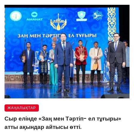
ЖАҢАЛЫҚТАР
Сыр елінде «Заң мен Тәртіп- ел тұғыры»
атты ақындар айтысы өтті.