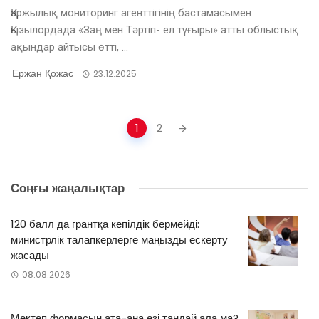
Қаржылық мониторинг агенттігінің бастамасымен
Қызылордада «Заң мен Тәртіп- ел тұғыры» атты облыстық
ақындар айтысы өтті, ...
Ержан Қожас
23.12.2025
Posts
1
2
navigation
Соңғы жаңалықтар
120 балл да грантқа кепілдік бермейді:
министрлік талапкерлерге маңызды ескерту
жасады
08.08.2026
Мектеп формасын ата-ана өзі таңдай ала ма?