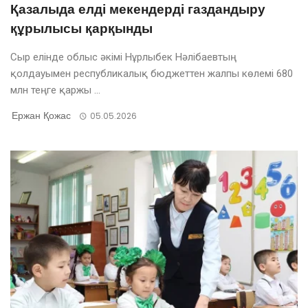
Қазалыда елді мекендерді газдандыру
құрылысы қарқынды
Сыр елінде облыс әкімі Нұрлыбек Нәлібаевтың
қолдауымен республикалық бюджеттен жалпы көлемі 680
млн теңге қаржы ...
Ержан Қожас
05.05.2026