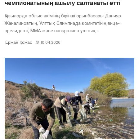
чемпионатының ашылу салтанаты өтті
Қызылорда облыс әкімінің бірінші орынбасары Данияр
Жаналиновтың, Ұлттық Олимпиада комитетінің вице-
президенті, ММА және панкратион ұлттық ...
Ержан Қожас
10.04.2026