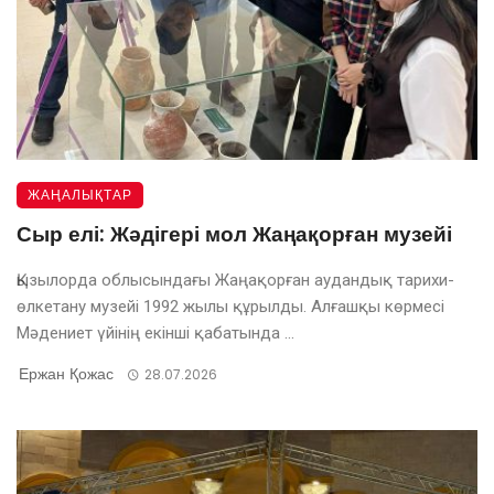
ЖАҢАЛЫҚТАР
Сыр елі: Жәдігері мол Жаңақорған музейі
Қызылорда облысындағы Жаңақорған аудандық тарихи-
өлкетану музейі 1992 жылы құрылды. Алғашқы көрмесі
Мәдениет үйінің екінші қабатында ...
Ержан Қожас
28.07.2026