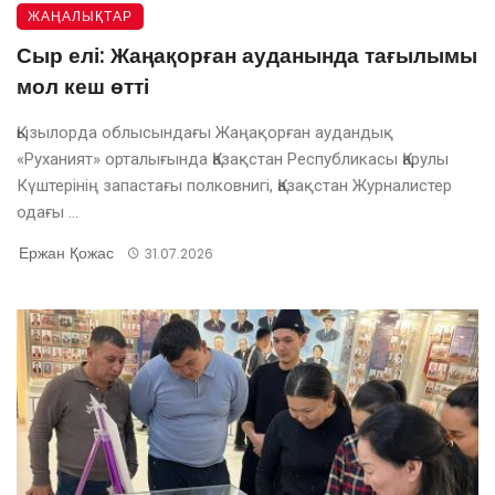
ЖАҢАЛЫҚТАР
Сыр елі: Жаңақорған ауданында тағылымы
мол кеш өтті
Қызылорда облысындағы Жаңақорған аудандық
«Руханият» орталығында Қазақстан Республикасы Қарулы
Күштерінің запастағы полковнигі, Қазақстан Журналистер
одағы ...
Ержан Қожас
31.07.2026