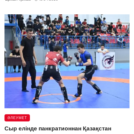
ӘЛЕУМЕТ
Сыр елінде панкратионнан Қазақстан