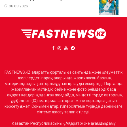
08.08.2026
FASTNEWS.KZ ақпараттық порталы өз сайтында және әлеуметтік
желілердегі парақшаларында жариялаған барлық
материалдардың авторлық құқығын қорғауды ескертеді. Порталда
жарияланған мәтіндік, бейне және фото өнімдерді басқа
ақпарат көздері қолданған жағдайда, міндетті түрде авторлық
құқық белгісін (©), материал авторын және порталдың атын
көрсету қажет. Сонымен қатар, гиперсілтеме түрінде дереккөзге
сілтеме жасау талап етіледі.
Қазақстан Республикасының Ақпарат және қоғамдық даму