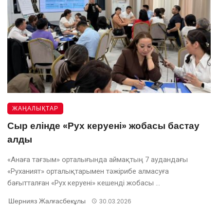
ЖАҢАЛЫҚТАР
Сыр елінде «Рух керуені» жобасы бастау
алды
«Анаға тағзым» орталығында аймақтың 7 аудандағы
«Руханият» орталықтарымен тәжірибе алмасуға
бағытталған «Рух керуені» кешенді жобасы ...
Шернияз Жалғасбекұлы
30.03.2026