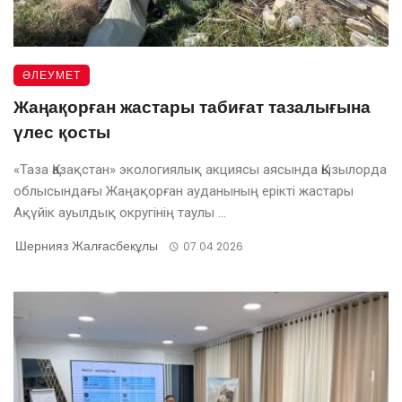
ӘЛЕУМЕТ
Жаңақорған жастары табиғат тазалығына
үлес қосты
«Таза Қазақстан» экологиялық акциясы аясында Қызылорда
облысындағы Жаңақорған ауданының ерікті жастары
Ақүйік ауылдық округінің таулы ...
Шернияз Жалғасбекұлы
07.04.2026