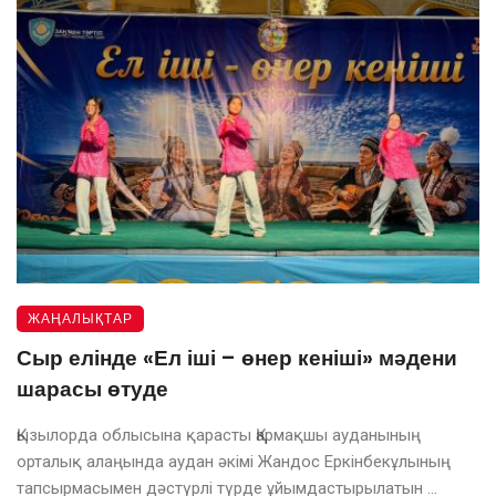
ЖАҢАЛЫҚТАР
Сыр елінде «Ел іші – өнер кеніші» мәдени
шарасы өтуде
Қызылорда облысына қарасты Қармақшы ауданының
орталық алаңында аудан әкімі Жандос Еркінбекұлының
тапсырмасымен дәстүрлі түрде ұйымдастырылатын ...