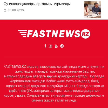
Су инновациялары орталығы құрылады
05.08.2026
FASTNEWS.KZ ақпараттық порталы өз сайтында және әлеуметтік
желілердегі парақшаларында жариялаған барлық
материалдардың авторлық құқығын қорғауды ескертеді. Порталда
жарияланған мәтіндік, бейне және фото өнімдерді басқа
ақпарат көздері қолданған жағдайда, міндетті түрде авторлық
құқық белгісін (©), материал авторын және порталдың атын
көрсету қажет. Сонымен қатар, гиперсілтеме түрінде дереккөзге
сілтеме жасау талап етіледі.