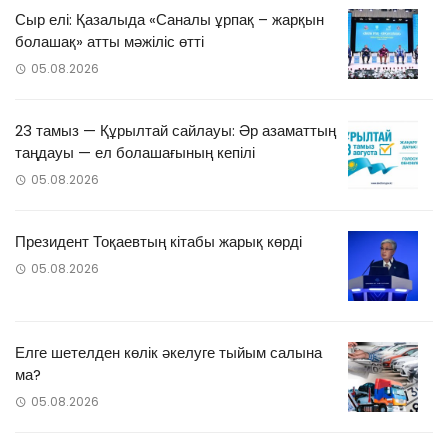
Сыр елі: Қазалыда «Саналы ұрпақ – жарқын
болашақ» атты мәжіліс өтті
05.08.2026
23 тамыз — Құрылтай сайлауы: Әр азаматтың
таңдауы — ел болашағының кепілі
05.08.2026
Президент Тоқаевтың кітабы жарық көрді
05.08.2026
Елге шетелден көлік әкелуге тыйым салына
ма?
05.08.2026