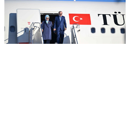
Түрік басшысы бұл жолы қазақ даласынан
мемлекеттік сапармен келді. Мәртебелі мейманды
Астана әуежайынан ҚР президенті Қасым-Жомарт
Тоқаев өзі қарсы алды.