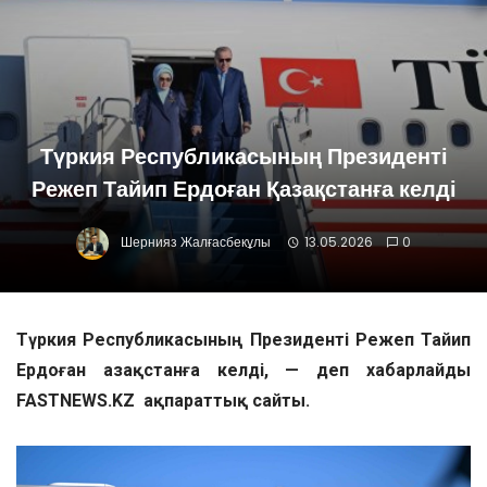
Түркия Республикасының Президенті
Режеп Тайип Ердоған Қазақстанға келді
Шернияз Жалғасбекұлы
13.05.2026
0
Түркия Республикасының Президенті Режеп Тайип
Ердоған Қазақстанға келді, — деп хабарлайды
FASTNEWS.KZ ақпараттық сайты.