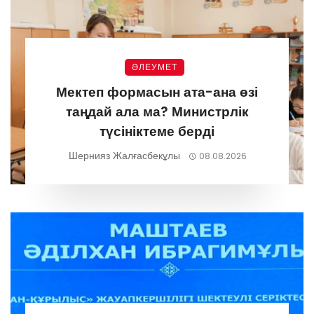
ӘЛЕУМЕТ
Мектеп формасын ата-ана өзі
таңдай ала ма? Министрлік
түсініктеме берді
Шернияз Жалғасбекұлы
08.08.2026