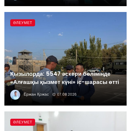
ӘЛЕУМЕТ
Қызылорда: 5547 әскери бөлімінде
«Алғашқы қызмет күні» іс-шарасы өтті
Ержан Қожас
07.08.2026
ӘЛЕУМЕТ