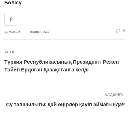
Бөлісу
0
Қармақшы
Қызылорда
АРТҚА
Түркия Республикасының Президенті Режеп
Тайип Ердоған Қазақстанға келді
АЛДЫҢҒЫ
Су тапшылығы: Қай өңірлер қауіп аймағында?