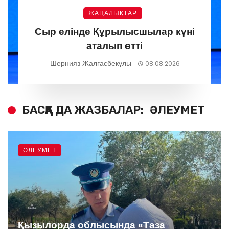
ЖАҢАЛЫҚТАР
Сыр елінде Құрылысшылар күні
аталып өтті
Шернияз Жалғасбекұлы
08.08.2026
БАСҚА ДА ЖАЗБАЛАР:
ӘЛЕУМЕТ
ӘЛЕУМЕТ
Қызылорда облысында «Таза