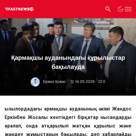
Қармақшы ауданындағы құрылыстар
бақылауда
Ержан Қожас
14.05.2026
0
Қызылордадағы Қармақшы ауданының әкімі Жандос
Еркінбек Жосалы кентіндегі бірқатар нысандарды
аралап, онда атқарылып жатқан құрылыс және
жөндеу жұмыстарын бақылады, деп хабарлайды