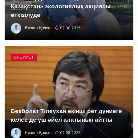
Қазақстан» экологиялық акциясы
өткізілуде
Ержан Қожас
07.08.2026
ӘЛЕУМЕТ
Бекболат Тілеухан екінші рет дүниеге
келсе де үш әйел алатынын айтты
Ержан Қожас
07.08.2026