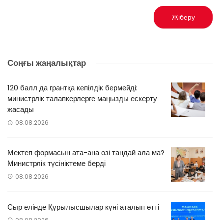
Соңғы жаңалықтар
120 балл да грантқа кепілдік бермейді:
министрлік талапкерлерге маңызды ескерту
жасады
08.08.2026
Мектеп формасын ата-ана өзі таңдай ала ма?
Министрлік түсініктеме берді
08.08.2026
Сыр елінде Құрылысшылар күні аталып өтті