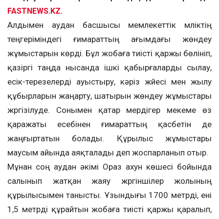
FASTNEWS.KZ.
Алдымен аудан басшысы мемлекеттік мүліктің
теңгеріміндегі ғимараттың ағымдағы жөндеу
жұмыстарын көрді. Бұл жобаға тиісті қаржы бөлініп,
қазіргі таңда нысанда ішкі қабырғаларды сылау,
есік-терезелерді ауыстыру, кәріз жүйесі мен жылу
құбырларын жаңарту, шатырын жөндеу жұмыстары
жүргізілуде. Сонымен қатар мердігер мекеме өз
қаражаты есебінен ғимараттың қасбетін де
жаңғыртатын болады. Құрылыс жұмыстары
маусым айында аяқталады деп жоспарланып отыр.
Мұнан соң аудан әкімі Ораз ахун көшесі бойында
салынып жатқан жаяу жүргіншілер жолының
құрылысымен танысты. Ұзындығы 1700 метрді, ені
1,5 метрді құрайтын жобаға тиісті қаржы қаралып,