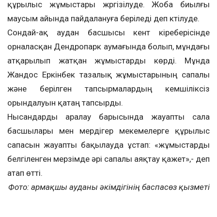
құрылыс жұмыстары жүргізілуде. Жоба биылғы
маусым айында пайдалануға беріледі деп күтілуде.
Сондай-ақ аудан басшысы кент кіреберісінде
орналасқан Дендропарк аумағында болып, мұндағы
атқарылып жатқан жұмыстарды көрді. Мұнда
Жандос Еркінбек тазалық жұмыстарының сапалы
және берілген тапсырмалардың кемшіліксіз
орындалуын қатаң тапсырды.
Нысандарды аралау барысында жауапты сала
басшылары мен мердігер мекемелерге құрылыс
сапасын жауапты бақылауда ұстап: «жұмыстарды
белгіленген мерзімде әрі сапалы аяқтау қажет»,- деп
атап өтті.
Фото: Қармақшы ауданы әкімдігінің баспасөз қызметі