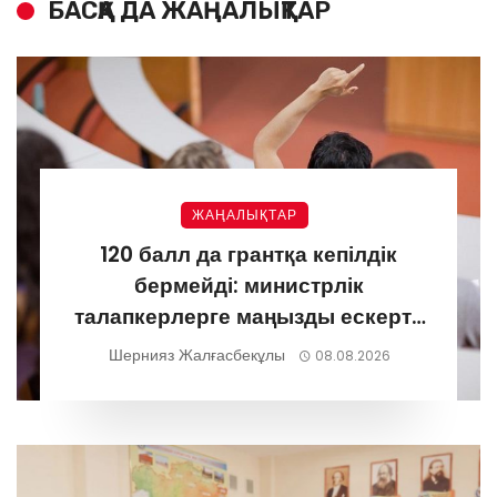
БАСҚА ДА ЖАҢАЛЫҚТАР
ЖАҢАЛЫҚТАР
120 балл да грантқа кепілдік
бермейді: министрлік
талапкерлерге маңызды ескерту
жасады
Шернияз Жалғасбекұлы
08.08.2026