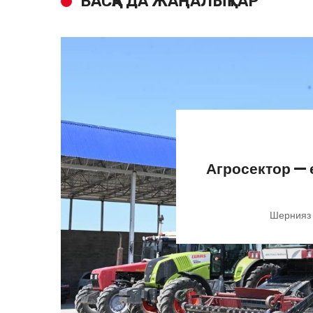
БАСҚА ДА ЖАҢАЛЫҚТАР
Агросектор —
Шернияз