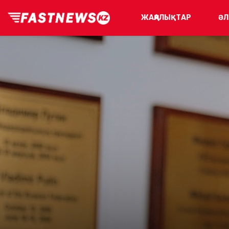
ЖАҢАЛЫҚТАР
ӘЛ