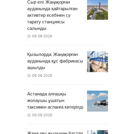
п
Сыр елі: Жаңақорған
ауданында қайтарылған
п
активтер есебінен су
тарату станциясы
салынды
06.08.2026
Қызылорда: Жаңақорған
ауданында құс фабрикасы
ашылды
06.08.2026
Астанада алғашқы
жолаушы ұшатын
таксимен аспанға көтерілді
06.08.2026
Жаңа оқу жылынан бастап