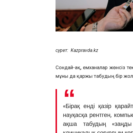
сурет: Kazpravda.kz
Сондай-ақ, емханалар жөнсіз те
мұны да қаржы табудың бір жол
«Бірақ енді қазір қара
науқасқа рентген, компью
ақша табудың «заңды
клиникалық соғұрлым көп