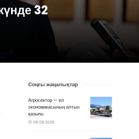
күнде 32
Соңғы жаңалықтар
п
н
Агросектор — ел
а
экономикасының алтын
с
қазығы
06.08.2026