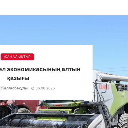
ЖАҢАЛЫҚТАР
 ел экономикасының алтын
қазығы
 Жалғасбекұлы
06.08.2026