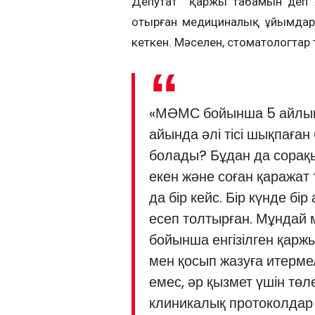
Депутат қаржы табамын деп х
отырған медициналық ұйымдарға
кеткен. Мәселен, стоматологтар 
«МӘМС бойынша 5 айлық б
айында әлі тісі шықпаған
болады? Бұдан да сорақы
екен және соған қаражат т
да бір кейс. Бір күнде бі
есеп толтырған. Мұндай 
бойынша енгізілген қаржы
мен қосып жазуға итерме
емес, әр қызмет үшін тө
клиникалық протоколдар 