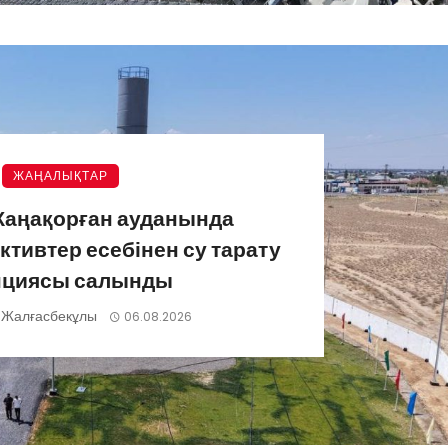
ЖАҢАЛЫҚТАР
Жаңақорған ауданында
ктивтер есебінен су тарату
нциясы салынды
 Жалғасбекұлы
06.08.2026