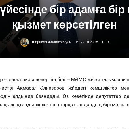
йесінде бір адамға бір 
қызмет көрсетілген
Шернияз Жалғасбекұлы
27.01.2025
0
ң ең өзекті мәселелерінің бірі — МӘМС жүйесі талқыланы
истрі Ақмарал Әлназаров жүйедегі кемшіліктер ме
ердің алдында баяндады. Өз кезегінде депутаттар д
лқылықтарды жіпке тізіп тарқатқандардың бірі мәжілі