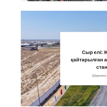
Сыр елі: 
қайтарылған а
ста
Шернияз