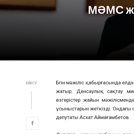
МӘМС жү
Бүгін мәжіліс қабырғасында елді
БӨЛІСУ
жатыр. Денсаулық сақтау мин
өзгерістер жайын мәжілісменд
ұсыныстарын жеткізді. Ондағы о
депутаты Асхат Аймағамбетов.