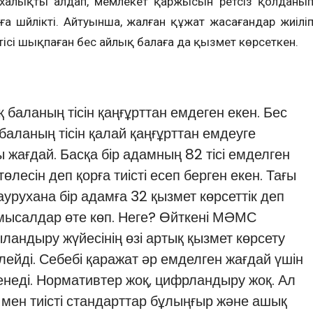
алықты алдап, мемлекет қаржысын ретсіз қолданы
 шүйлікті. Айтуынша, жалған құжат жасағандар жиілі
тісі шықпаған бес айлық балаға да қызмет көрсеткен.
аланың тісін қаңғұрттан емдеген екен. Бес
 баланың тісін қалай қаңғұрттан емдеуге
 жағдай. Басқа бір адамның 82 тісі емделген
өлесін деп қорға тиісті есеп берген екен. Тағы
р аурухана бір адамға 32 қызмет көрсеттік деп
мысалдар өте көп. Неге? Өйткені МӘМС
ландыру жүйесінің өзі артық қызмет көрсету
лейді. Себебі қаражат әр емделген жағдай үшін
ленеді. Нормативтер жоқ, цифрландыру жоқ. Ал
мен тиісті стандарттар бұлыңғыр және ашық