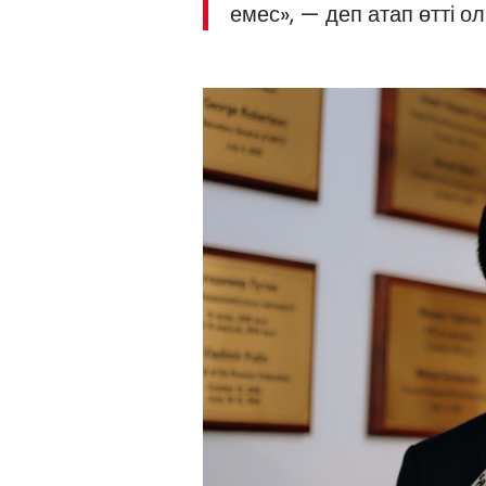
емес», — деп атап өтті ол