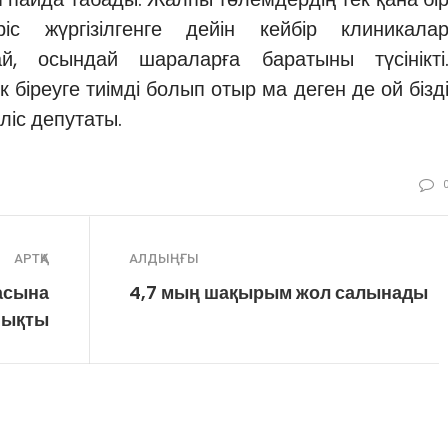
іс жүргізілгенге дейін кейбір клиникала
ай, осындай шараларға баратыны түсінікті
 біреуге тиімді болып отыр ма деген де ой бізд
ліс депутаты.
АРТҚА
АЛДЫҢҒЫ
асына
4,7 мың шақырым жол салынады
 шықты