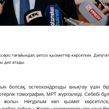
ксеріс тағайындап, ретсіз қызметтер көрсеткен. Депута
ы деп атады.
йтын болсақ, остеохондрозды анықтау үшін бі
терлік томография, МРТ жүргізіледі. Себебі бұ
 жолы». Неғұрлым көп қызмет көрсетілсе
 пайда табады. Жалпы төлемдердің тек қана бі