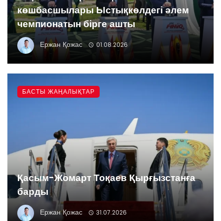
көшбасшылары Ыстықкөлдегі әлем
чемпионатын бірге ашты
Ержан Қожас
01.08.2026
БАСТЫ ЖАҢАЛЫҚТАР
Қасым-Жомарт Тоқаев Қырғызстанға
барды
Ержан Қожас
31.07.2026