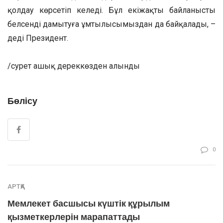
қолдау көрсетіп келеді. Бұл екіжақты байланысты
белсенді дамытуға ұмтылысымыздан да байқалады, –
деді Президент.
/сурет ашық дереккөзден алынды
Бөлісу
0
АРТҚА
Мемлекет басшысы күштік құрылым
қызметкерлерін марапаттады