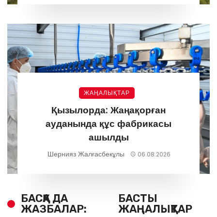
ЖАҢАЛЫҚТАР
Қызылорда: Жаңақорған
ауданында құс фабрикасы
ашылды
Шернияз Жалғасбекұлы
06.08.2026
БАСҚА ДА
БАСТЫ
ЖАЗБАЛАР:
ЖАҢАЛЫҚТАР