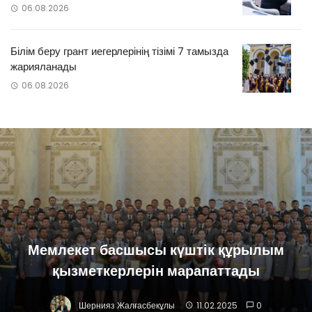
06.08.2026
Білім беру грант иегерлерінің тізімі 7 тамызда
жарияланады
06.08.2026
Мемлекет басшысы күштік құрылым
қызметкерлерін марапаттады
Шернияз Жалғасбекұлы
11.02.2025
0