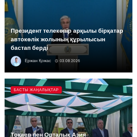
Президент телекөпір арқылы бірқатар
автокөлік жолының құрылысын
бастап берді
Ержан Қожас
03.08.2026
БАСТЫ ЖАҢАЛЫҚТАР
Тоқаев пен Орталық Азия