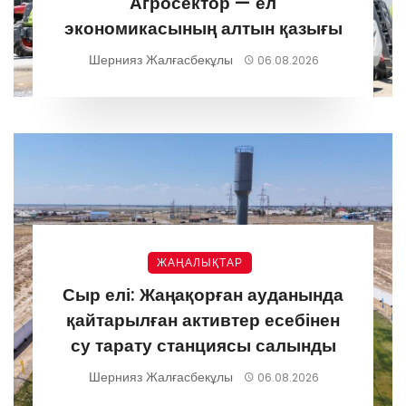
Агросектор — ел
экономикасының алтын қазығы
Шернияз Жалғасбекұлы
06.08.2026
ЖАҢАЛЫҚТАР
Сыр елі: Жаңақорған ауданында
қайтарылған активтер есебінен
су тарату станциясы салынды
Шернияз Жалғасбекұлы
06.08.2026