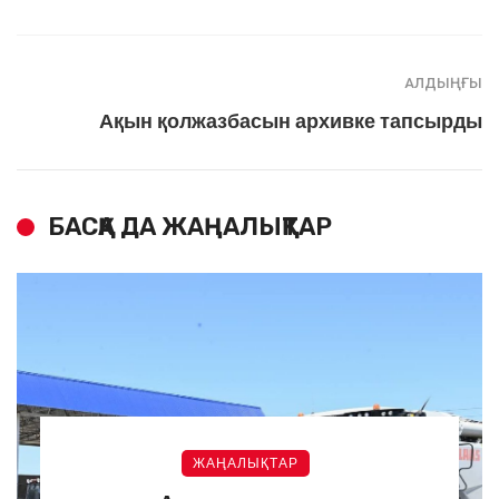
АЛДЫҢҒЫ
Ақын қолжазбасын архивке тапсырды
БАСҚА ДА ЖАҢАЛЫҚТАР
ЖАҢАЛЫҚТАР