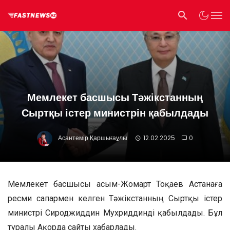
Мемлекет басшысы Тәжікстанның
Сыртқы істер министрін қабылдады
Асантемір Қаршығаұлы
12.02.2025
0
Мемлекет басшысы Қасым-Жомарт Тоқаев Астанаға
ресми сапармен келген Тәжікстанның Сыртқы істер
министрі Сироджиддин Мухриддинді қабылдады. Бұл
туралы Ақорда сайты хабарлады.