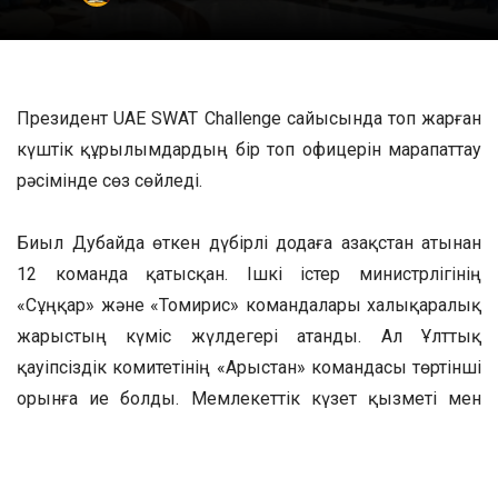
Президент UAE SWAT Challenge сайысында топ жарған
күштік құрылымдардың бір топ офицерін марапаттау
рәсімінде сөз сөйледі.
Биыл Дубайда өткен дүбірлі додаға Қазақстан атынан
12 команда қатысқан. Ішкі істер министрлігінің
«Сұңқар» және «Томирис» командалары халықаралық
жарыстың күміс жүлдегері атанды. Ал Ұлттық
қауіпсіздік комитетінің «Арыстан» командасы төртінші
орынға ие болды. Мемлекеттік күзет қызметі мен
Қорғаныс министрлігінің командалары да шеберліктің
үздік үлгісін көрсетті.