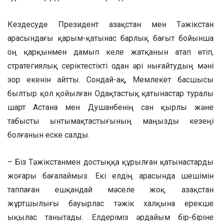
Кездесуде Президент Қазақстан мен Тәжікстан
арасындағы қарым-қатынас барлық бағыт бойынша
оң қарқынмен дамып келе жатқанын атап өтіп,
стратегиялық серіктестікті одан әрі нығайтудың мәні
зор екенін айтты. Сондай-ақ, Мемлекет басшысы
былтыр қол қойылған Одақтастық қатынастар туралы
шарт Астана мен Душанбенің сан қырлы және
табысты ынтымақтастығының маңызды кезеңі
болғанын еске салды.
– Біз Тәжікстанмен достыққа құрылған қатынастарды
жоғары бағалаймыз. Екі елдің арасында шешімін
таппаған ешқандай мәселе жоқ. Қазақстан
жұртшылығы бауырлас тәжік халқына ерекше
ықылас танытады. Елдеріміз әрдайым бір-біріне