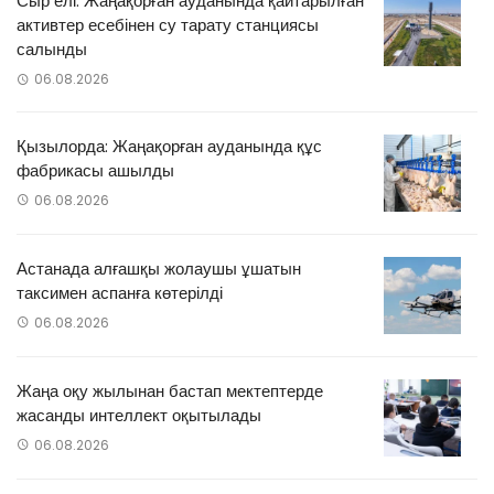
Сыр елі: Жаңақорған ауданында қайтарылған
активтер есебінен су тарату станциясы
салынды
06.08.2026
Қызылорда: Жаңақорған ауданында құс
фабрикасы ашылды
06.08.2026
Астанада алғашқы жолаушы ұшатын
таксимен аспанға көтерілді
06.08.2026
Жаңа оқу жылынан бастап мектептерде
жасанды интеллект оқытылады
06.08.2026