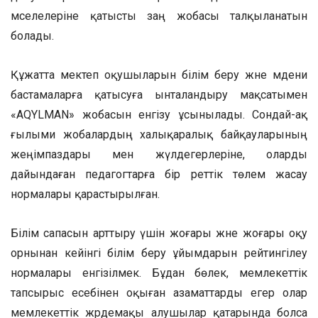
мәселелеріне қатысты заң жобасы талқыланатын
болады.
Құжатта мектеп оқушыларын білім беру және мәдени
бастамаларға қатысуға ынталандыру мақсатымен
«AQYLMAN» жобасын енгізу ұсынылады. Сондай-ақ
ғылыми жобалардың халықаралық байқауларының
жеңімпаздары мен жүлдегерлеріне, оларды
дайындаған педагогтарға бір реттік төлем жасау
нормалары қарастырылған.
Білім сапасын арттыру үшін жоғары және жоғары оқу
орнынан кейінгі білім беру ұйымдарын рейтингілеу
нормалары енгізілмек. Бұдан бөлек, мемлекеттік
тапсырыс есебінен оқыған азаматтарды егер олар
мемлекеттік жәрдемақы алушылар қатарында болса