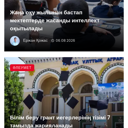
Жаңа оқу жылынан бастап
мектептерде жасанды интеллект
оқытылады
Ержан Қожас
06.08.2026
ӘЛЕУМЕТ
Білім беру грант иегерлерінің тізімі 7
тамызда жарияланады