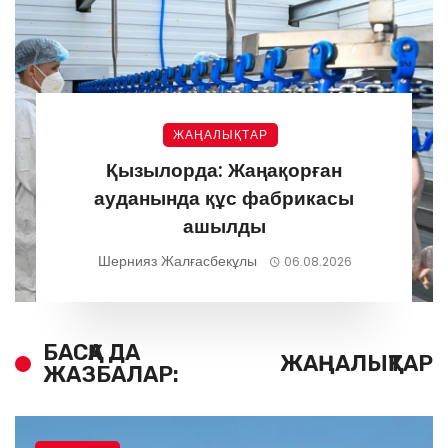
ЖАҢАЛЫҚТАР
Қызылорда: Жаңақорған
ауданында құс фабрикасы
ашылды
Шернияз Жалғасбекұлы
06.08.2026
БАСҚА ДА
ЖАҢАЛЫҚТАР
ЖАЗБАЛАР: