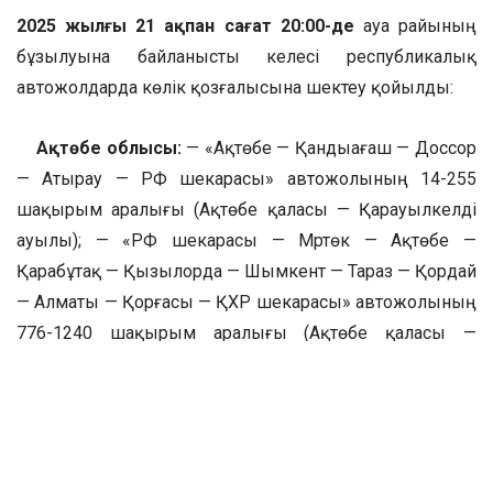
2025 жылғы 21 ақпан сағат 20:00-де
ауа райының
бұзылуына байланысты келесі республикалық
автожолдарда көлік қозғалысына шектеу қойылды:
Ақтөбе облысы:
— «Ақтөбе — Қандыағаш — Доссор
— Атырау — РФ шекарасы» автожолының 14-255
шақырым аралығы (Ақтөбе қаласы — Қарауылкелді
ауылы); — «РФ шекарасы — Мәртөк — Ақтөбе —
Қарабұтақ — Қызылорда — Шымкент — Тараз — Қордай
— Алматы — Қорғасы — ҚХР шекарасы» автожолының
776-1240 шақырым аралығы (Ақтөбе қаласы —
Қызылорда облысының шекарасы);
Ертең сағат
06:00-де жолды ашу жоспарланған.
— «Ақтөбе —
Орал — РФ шекарасы» автожолының 526-702
шақырым аралығы (БҚО шекарасы — Маржанбұлақ
ауылы).
Ертең сағат 08:00-де жолды ашу