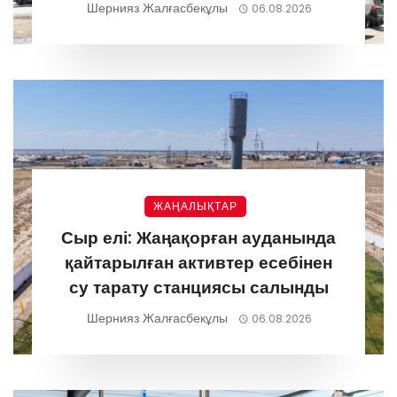
Шернияз Жалғасбекұлы
06.08.2026
ЖАҢАЛЫҚТАР
Сыр елі: Жаңақорған ауданында
қайтарылған активтер есебінен
су тарату станциясы салынды
Шернияз Жалғасбекұлы
06.08.2026