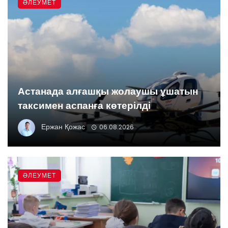
ӘЛЕУМЕТ
Астанада алғашқы жолаушы ұшатын
таксимен аспанға көтерілді
Ержан Қожас
06.08.2026
ӘЛЕУМЕТ