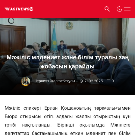
Мәжіліс мәдениет және білім туралы заң
жобасын қарайды
Шернияз Жалғасбекұлы
21.02.2025
0
Мәжіліс спикері Ерлан Қошановтың төрағалығымен
Бюро отырысы өтіп, алдағы жалпы отырыстың күн
тәртібі нақтыланды. Бірінші оқылымда Мәжілісте
депутаттар бастамашылық еткен мәдениет пен білім