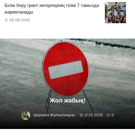
Білім беру грант иегерлерінің тізімі 7 тамызда
жарияланады
06.08.2026
Жол жабық!
Шернияз Жалғасбекұлы
21.02.2025
0