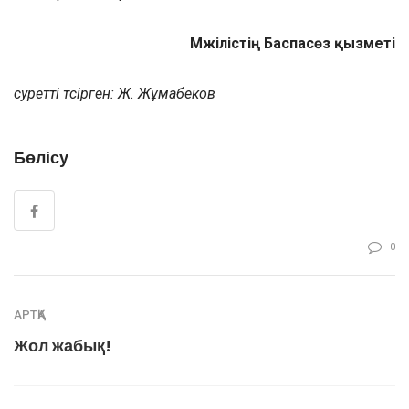
Мәжілістің Баспасөз қызметі
суретті түсірген: Ж. Жұмабеков
Бөлісу
0
АРТҚА
Жол жабық!