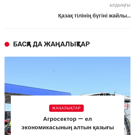
АЛДЫҢҒЫ
Қазақ тілінің бүгіні жайлы…
БАСҚА ДА ЖАҢАЛЫҚТАР
ЖАҢАЛЫҚТАР
Агросектор — ел
экономикасының алтын қазығы