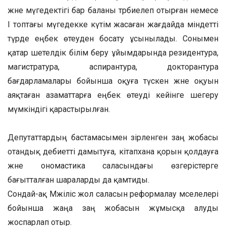
және мүгедектігі бар баланы тәрбиелеп отырған немесе
I топтағы мүгедекке күтім жасаған жағдайда міндетті
түрде еңбек өтеуден босату ұсынылады. Сонымен
қатар шетелдік білім беру ұйымдарында резидентура,
магистратура, аспирантура, докторантура
бағдарламалары бойынша оқуға түскен және оқуын
аяқтаған азаматтарға еңбек өтеуді кейінге шегеру
мүмкіндігі қарастырылған.
Депутаттардың бастамасымен әзірленген заң жобасы
отандық әдебиетті дамытуға, кітапхана қорын қолдауға
және ономастика саласындағы өзгерістерге
бағытталған шараларды да қамтиды.
Сондай-ақ Мәжіліс жол саласын реформалау мәселелері
бойынша жаңа заң жобасын жұмысқа алуды
жоспарлап отыр.