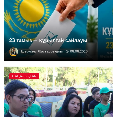
23 тамыз — Құрылтай сайлауы
Шернияз Жалғасбекұлы
08.08.2026
ЖАҢАЛЫҚТАР