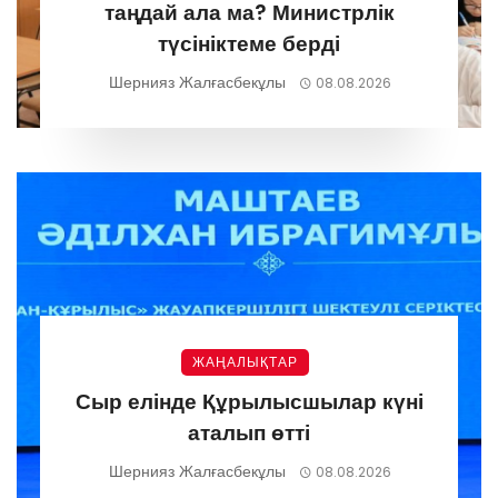
таңдай ала ма? Министрлік
түсініктеме берді
Шернияз Жалғасбекұлы
08.08.2026
ЖАҢАЛЫҚТАР
Сыр елінде Құрылысшылар күні
аталып өтті
Шернияз Жалғасбекұлы
08.08.2026