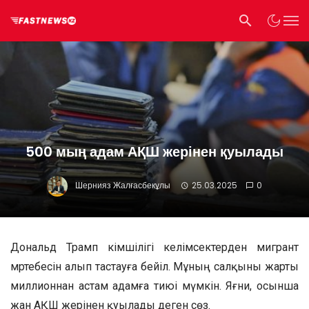
500 мың адам АҚШ жерінен қуылады
Шернияз Жалғасбекұлы
25.03.2025
0
Дональд Трамп әкімшілігі келімсектерден мигрант
мәртебесін алып тастауға бейіл. Мұның салқыны жарты
миллионнан астам адамға тиюі мүмкін. Яғни, осынша
жан АҚШ жерінен қуылады деген сөз.