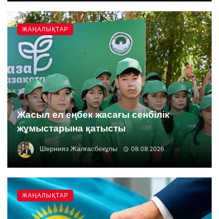
ЖАҢАЛЫҚТАР
Жасыл ел еңбек жасағы сенбілік
жұмыстарына қатысты
Шернияз Жалғасбекұлы
08.08.2026
ЖАҢАЛЫҚТАР