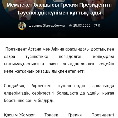
Мемлекет басшысы Грекия Президентін
Тәуелсіздік күнімен құттықтады
Шернияз Жалғасбекұлы
25.03.2025
0
Президент Астана мен Афина арасындағы достық пен
өзара түсіністікке негізделген көпқырлы
ынтымақтастықтың аясы жылдан-жылға кеңейіп
келе жатқанын ризашылықпен атап өтті.
Сондай-ақ бірлескен күш-жігердің арқасында
елдеріміздің серіктестігі болашақта да ұдайы нығая
беретініне сенім білдірді.
Қасым-Жомарт Тоқаев Грекия Президенті