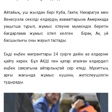
Айтайық, үш жылдан бері Куба, Гаити, Никарагуа мен
Венесуэла секілді елдердің азаматтарына Америкада
уақытша тұрып, жұмыс істеуіне мүмкіндік беретін
бағдарлама жұмыс істеп келген. Бірақ Ақ үй
басшылығы оны жауып тастады.
Еңді еңбек мигранттары 24 сәуірге дейін өз елдеріне
қайту керек. Бұл АҚШ пен қатар аталған елдердегі
еңбек саясатына айтарлықтай әсер етеді. Мұхиттың
арғы жағында жұмыс күшінің жетіспеушілігін
тудырады.