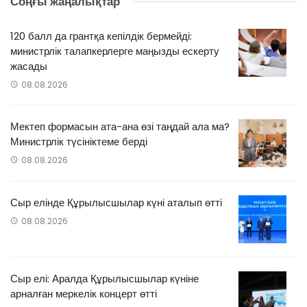
Соңғы жаңалықтар
120 балл да грантқа кепілдік бермейді:
министрлік талапкерлерге маңызды ескерту
жасады
08.08.2026
Мектеп формасын ата-ана өзі таңдай ала ма?
Министрлік түсініктеме берді
08.08.2026
Сыр елінде Құрылысшылар күні аталып өтті
08.08.2026
Сыр елі: Аралда Құрылысшылар күніне
арналған меркелік концерт өтті