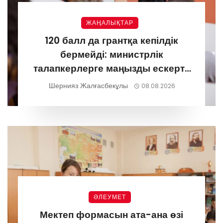
ЖАҢАЛЫҚТАР
120 балл да грантқа кепілдік
бермейді: министрлік
талапкерлерге маңызды ескерту
жасады
Шернияз Жалғасбекұлы
08.08.2026
ӘЛЕУМЕТ
Мектеп формасын ата-ана өзі