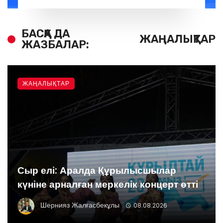
БАСҚА ДА
ЖАҢАЛЫҚТАР
ЖАЗБАЛАР:
ЖАҢАЛЫҚТАР
Сыр елі: Аралда Құрылысшылар
күніне арналған меркелік концерт өтті
Шернияз Жалғасбекұлы
08.08.2026