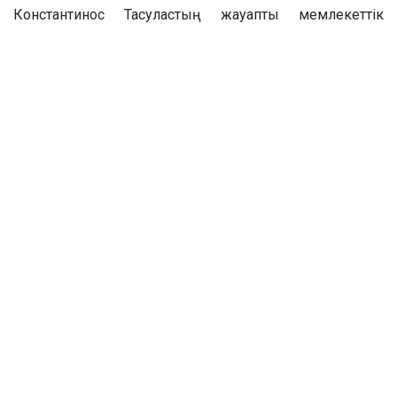
Константинос Тасуластың жауапты мемлекеттік
қызметіне толағай табыс, достас грек халқына
өркендеу мен құт-береке тіледі.
Бөлісу