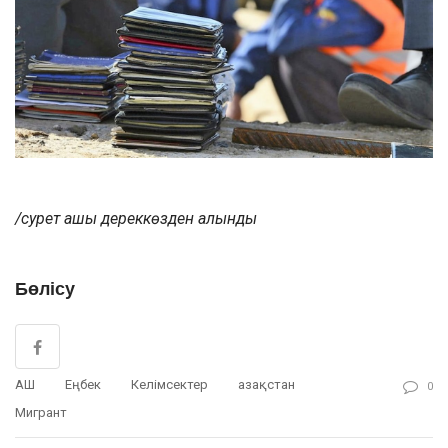
/сурет ашық дереккөзден алынды
Бөлісу
АҚШ
Еңбек
Келімсектер
Қазақстан
0
Мигрант