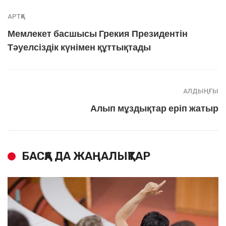
АРТҚА
Мемлекет басшысы Грекия Президентін
Тәуелсіздік күнімен құттықтады
АЛДЫҢҒЫ
Алып мұздықтар еріп жатыр
БАСҚА ДА ЖАҢАЛЫҚТАР