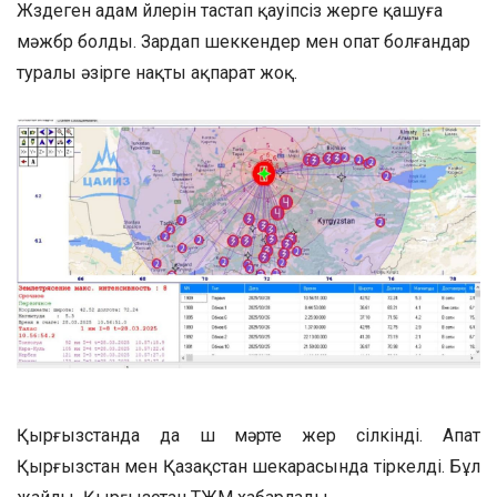
Жүздеген адам үйлерін тастап қауіпсіз жерге қашуға
мәжбүр болды. Зардап шеккендер мен опат болғандар
туралы әзірге нақты ақпарат жоқ.
Қырғызстанда да үш мәрте жер сілкінді. Апат
Қырғызстан мен Қазақстан шекарасында тіркелді. Бұл