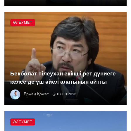
ӘЛЕУМЕТ
Бекболат Тілеухан екінші рет дүниеге
келсе де үш әйел алатынын айтты
Ержан Қожас
07.08.2026
ӘЛЕУМЕТ