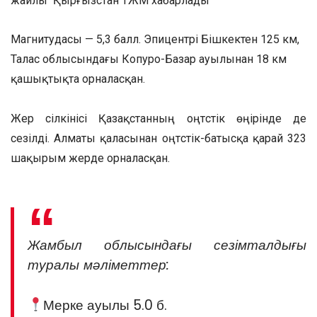
жайлы Қырғызстан ТЖМ хабарлады
Магнитудасы — 5,3 балл. Эпицентрі Бішкектен 125 км,
Талас облысындағы Копуро-Базар ауылынан 18 км
қашықтықта орналасқан.
Жер сілкінісі Қазақстанның оңтүстік өңірінде де
сезілді. Алматы қаласынан оңтүстік-батысқа қарай 323
шақырым жерде орналасқан.
Жамбыл облысындағы сезімталдығы
туралы мәліметтер:
Мерке ауылы 5.0 б.