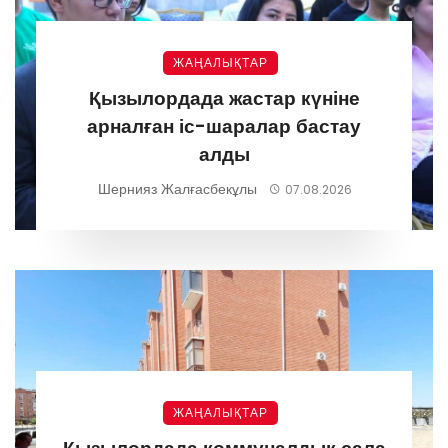
ЖАҢАЛЫҚТАР
Қызылордада жастар күніне
арналған іс-шаралар бастау
алды
Шернияз Жалғасбекұлы
07.08.2026
ЖАҢАЛЫҚТАР