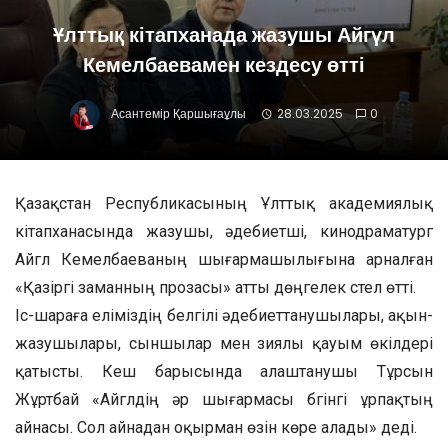
Ұлттық кітапханада жазушы Айгүл
Кемелбаевамен кездесу өтті
Асантемір Қаршығаұлы
28.03.2025
0
Қазақстан Республикасының Ұлттық академиялық
кітапханасында жазушы, әдебиетші, кинодраматург
Айгүл Кемелбаеваның шығармашылығына арналған
«Қазіргі заманның прозасы» атты дөңгелек үстел өтті.
Іс-шараға еліміздің белгілі әдебиеттанушылары, ақын-
жазушылары, сыншылар мен зиялы қауым өкілдері
қатысты. Кеш барысында алаштанушы Тұрсын
Жұртбай «Айгүлдің әр шығармасы бүгінгі ұрпақтың
айнасы. Сол айнадан оқырман өзін көре алады» деді.