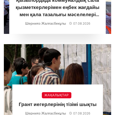
Қызылордада коммуналдық сала
қызметкерлерімен еңбек жағдайы
мен қала тазалығы мәселелері
талқыланды
Шернияз Жалғасбекұлы
07.08.2026
ЖАҢАЛЫҚТАР
Грант иегерлерінің тізімі шықты
Шернияз Жалғасбекұлы
07.08.2026