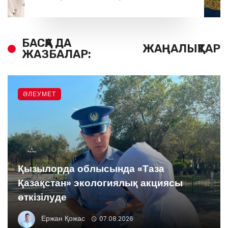
БАСҚА ДА
ЖАҢАЛЫҚТАР
ЖАЗБАЛАР:
ӘЛЕУМЕТ
Қызылорда облысында «Таза
Қазақстан» экологиялық акциясы
өткізілуде
Ержан Қожас
07.08.2026