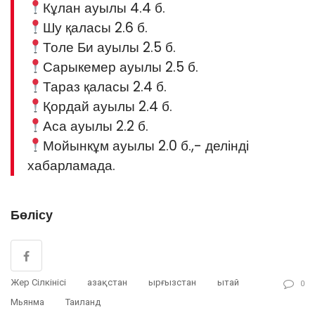
Кұлан ауылы 4.4 б.
Шу қаласы 2.6 б.
Толе Би ауылы 2.5 б.
Сарыкемер ауылы 2.5 б.
Тараз қаласы 2.4 б.
Қордай ауылы 2.4 б.
Аса ауылы 2.2 б.
Мойынкұм ауылы 2.0 б.,- делінді
хабарламада.
Бөлісу
Жер Сілкінісі
Қазақстан
Қырғызстан
Қытай
0
Мьянма
Таиланд