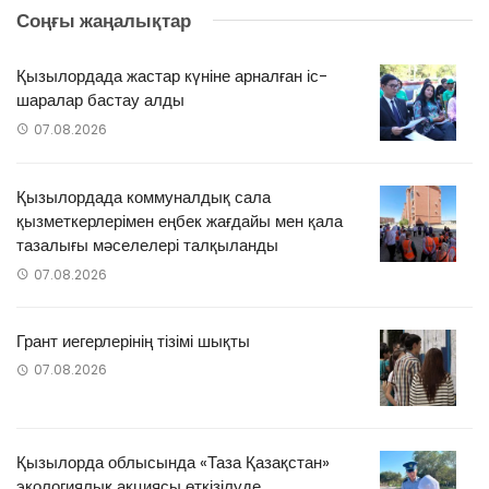
Соңғы жаңалықтар
Қызылордада жастар күніне арналған іс-
шаралар бастау алды
07.08.2026
Қызылордада коммуналдық сала
қызметкерлерімен еңбек жағдайы мен қала
тазалығы мәселелері талқыланды
07.08.2026
Грант иегерлерінің тізімі шықты
07.08.2026
Қызылорда облысында «Таза Қазақстан»
экологиялық акциясы өткізілуде