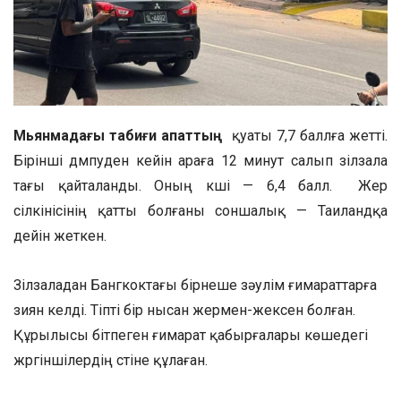
Мьянмадағы табиғи апаттың
қуаты 7,7 баллға жетті.
Бірінші дүмпуден кейін араға 12 минут салып зілзала
тағы қайталанды. Оның күші — 6,4 балл. Жер
сілкінісінің қатты болғаны соншалық — Таиландқа
дейін жеткен.
Зілзаладан Бангкоктағы бірнеше зәулім ғимараттарға
зиян келді. Тіпті бір нысан жермен-жексен болған.
Құрылысы бітпеген ғимарат қабырғалары көшедегі
жүргіншілердің үстіне құлаған.