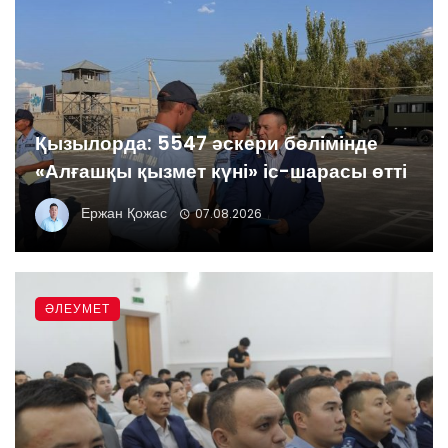
Қызылорда: 5547 әскери бөлімінде
«Алғашқы қызмет күні» іс-шарасы өтті
Ержан Қожас
07.08.2026
ӘЛЕУМЕТ