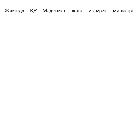
Жиында ҚР Мәдениет және ақпарат министрі
А.Балаеваның құттықтау хаты табыс етілді.
«Айгүл Кемелбаева – қазіргі қазақ әдебиетінің көрнекті
өкілдерінің бірі. Оның шығармалары ұлттық
мәдениетіміз бен рухани мұрамыздың маңызды бір
бөлігіне айналды. Әдебиетіміздің өркендеуіне қосқан
үлесі үшін алғыс білдіремін, шығармашылық табыс
тілеймін!»,-делінген құттықтау хатта.