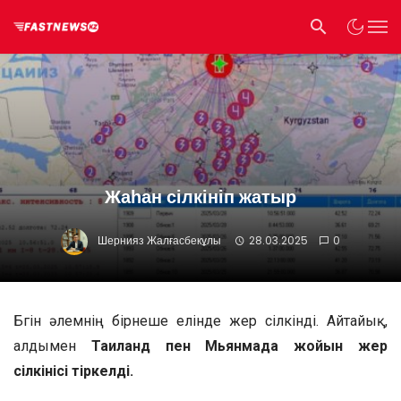
Жаһан сілкініп жатыр
Шернияз Жалғасбекұлы
28.03.2025
0
Бүгін әлемнің бірнеше елінде жер сілкінді. Айтайық,
алдымен
Таиланд пен Мьянмада жойқын жер
сілкінісі тіркелді.