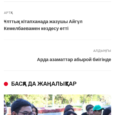
АРТҚА
Ұлттық кітапханада жазушы Айгүл
Кемелбаевамен кездесу өтті
АЛДЫҢҒЫ
Арда азаматтар абырой биігінде
БАСҚА ДА ЖАҢАЛЫҚТАР