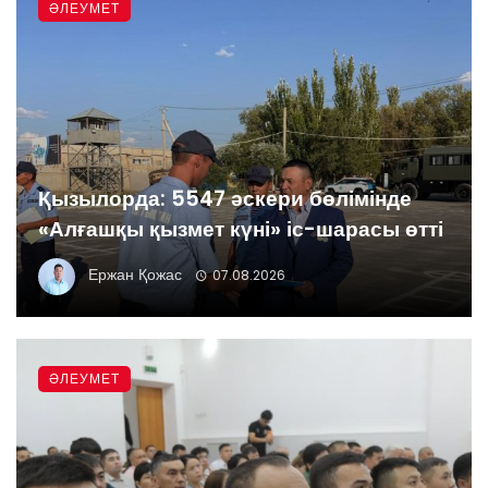
ӘЛЕУМЕТ
Қызылорда: 5547 әскери бөлімінде
«Алғашқы қызмет күні» іс-шарасы өтті
Ержан Қожас
07.08.2026
ӘЛЕУМЕТ