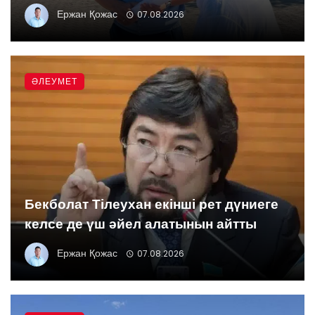
Ержан Қожас
07.08.2026
ӘЛЕУМЕТ
Бекболат Тілеухан екінші рет дүниеге
келсе де үш әйел алатынын айтты
Ержан Қожас
07.08.2026