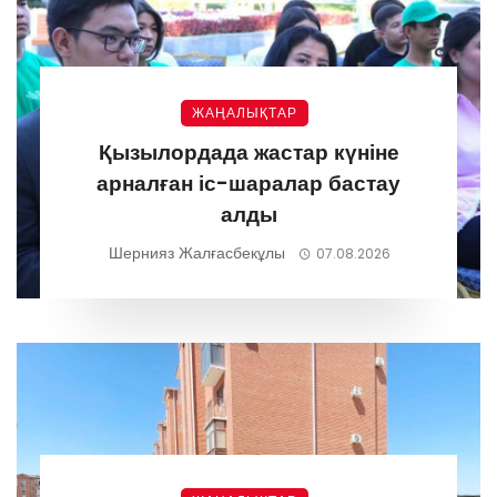
ЖАҢАЛЫҚТАР
Қызылордада жастар күніне
арналған іс-шаралар бастау
алды
Шернияз Жалғасбекұлы
07.08.2026