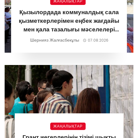
ЖАҢАЛЫҚТАР
Қызылордада коммуналдық сала
қызметкерлерімен еңбек жағдайы
мен қала тазалығы мәселелері
талқыланды
Шернияз Жалғасбекұлы
07.08.2026
ЖАҢАЛЫҚТАР
Грант иегерлерінің тізімі шықты