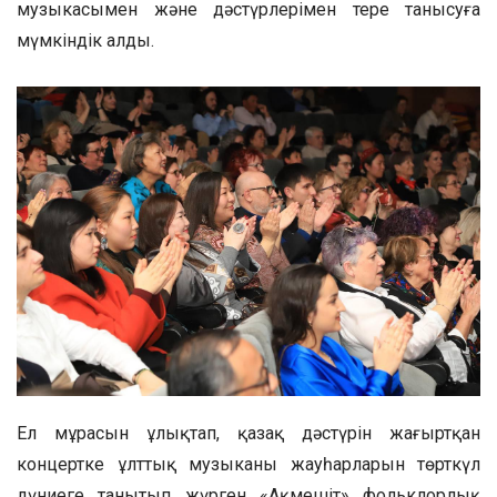
музыкасымен және дәстүрлерімен терең танысуға
мүмкіндік алды.
Ел мұрасын ұлықтап, қазақ дәстүрін жаңғыртқан
концертке ұлттық музыканың жауһарларын төрткүл
дүниеге танытып жүрген «Ақмешіт» фольклорлық