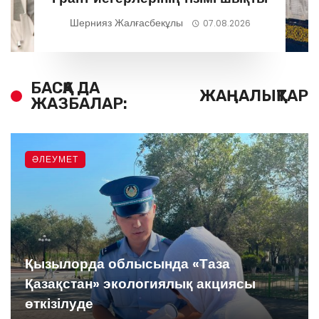
Шернияз Жалғасбекұлы
07.08.2026
БАСҚА ДА
ЖАҢАЛЫҚТАР
ЖАЗБАЛАР:
ӘЛЕУМЕТ
Қызылорда облысында «Таза
Қазақстан» экологиялық акциясы
өткізілуде