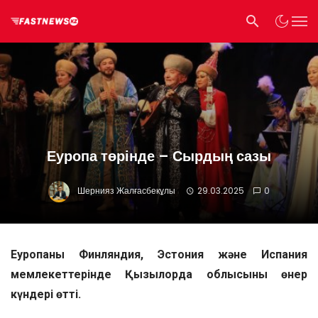
Еуропа төрінде – Сырдың сазы
Шернияз Жалғасбекұлы
29.03.2025
0
Еуропаның Финляндия, Эстония және Испания
мемлекеттерінде Қызылорда облысының өнер
күндері өтті.