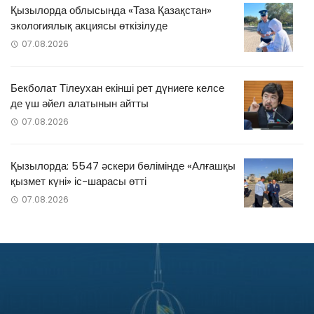
Қызылорда облысында «Таза Қазақстан»
экологиялық акциясы өткізілуде
07.08.2026
Бекболат Тілеухан екінші рет дүниеге келсе
де үш әйел алатынын айтты
07.08.2026
Қызылорда: 5547 әскери бөлімінде «Алғашқы
қызмет күні» іс-шарасы өтті
07.08.2026