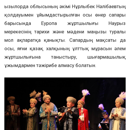
Қызылорда облысының әкімі Нұрлыбек Нәлібаевтың
қолдауымен ұйымдастырылған осы өнер сапары
барысында Еуропа жұртшылығы Наурыз
мерекесінің тарихи және мәдени маңызы туралы
мол ақпаратқа қанықты. Сапардың мақсаты да
осы, яғни қазақ халқының ұлттық мұрасын әлем
жұртшылығына таныстыру, шығармашылық
ұжымдармен тәжірибе алмасу болатын.