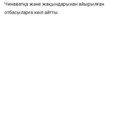
Чинаватқа және жақындарынан айырылған
отбасыларға көңіл айтты.
Президент табиғат апаты кезінде жарақаттанғандардың
тез арада сауығып, отбасыларына дін аман оралуына
тілектестігін білдірді.
Сондай-ақ
Мемлекет басшысы Мьянма Премьер-
министрі Мин Аун Хлайнға
көңіл айту жеделхатын
жолдады
Қасым-Жомарт Тоқаев жеделхатында Мьянмадағы
жер сілкінісі салдарынан көптеген адамның қаза
тапқаны туралы суыт хабарды терең күйзеліспен
қабылдағанын жеткізіп, осы елдің Премьер-министріне
және жақындарынан айырылған отбасыларға көңіл