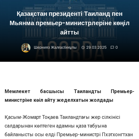
Қазақстан президенті Таиланд пен
Мьянма премьер-министрлеріне көңіл
айтты
Шернияз Жалғасбекұлы
29.03.2025
0
Мемлекет басшысы Таиландтың Премьер-
министріне көңіл айту жеделхатын жолдады
Қасым-Жомарт Тоқаев Таиландтағы жер сілкінісі
салдарынан көптеген адамның қаза табуына
байланысты осы елдің Премьер-министрі Пхэтхонгтхан