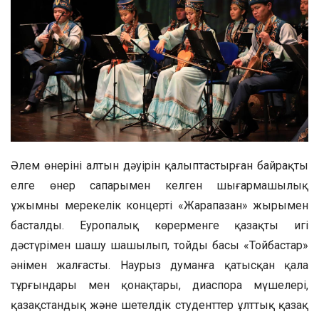
Әлем өнерінің алтын дәуірін қалыптастырған байрақты
елге өнер сапарымен келген шығармашылық
ұжымның мерекелік концерті «Жарапазан» жырымен
басталды. Еуропалық көрерменге қазақтың игі
дәстүрімен шашу шашылып, тойдың басы «Тойбастар»
әнімен жалғасты. Наурыз думанға қатысқан қала
тұрғындары мен қонақтары, диаспора мүшелері,
қазақстандық және шетелдік студенттер ұлттық қазақ