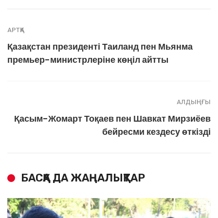
АРТҚА
Қазақстан президенті Таиланд пен Мьянма
премьер-министрлеріне көңіл айтты
АЛДЫҢҒЫ
Қасым-Жомарт Тоқаев пен Шавкат Мирзиёев
бейресми кездесу өткізді
БАСҚА ДА ЖАҢАЛЫҚТАР