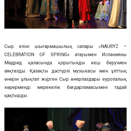
Сыр елінің шығармашылық сапары «NAURYZ –
CELEBRATION OF SPRING» атауымен Испанияның
Мадрид қаласында қорытынды кеш беруімен
аяқталды. Қазақтың дәстүрлі музыкасы мен ұлттық
өнерін ұлықтап жүрген Сыр өнерпаздары еуропалық
көрерменді мерекелік бағдарламасымен таңдай
қақтырды.