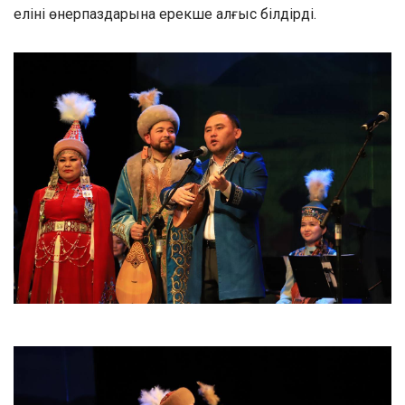
елінің өнерпаздарына ерекше алғыс білдірді.