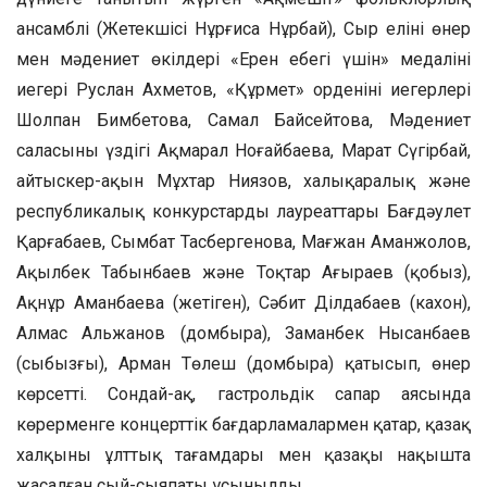
ансамблі (Жетекшісі Нұрғиса Нұрбай), Сыр елінің өнер
мен мәдениет өкілдері «Ерен еңбегі үшін» медалінің
иегері Руслан Ахметов, «Құрмет» орденінің иегерлері
Шолпан Бимбетова, Самал Байсейтова, Мәдениет
саласының үздігі Ақмарал Ноғайбаева, Марат Сүгірбай,
айтыскер-ақын Мұхтар Ниязов, халықаралық және
республикалық конкурстардың лауреаттары Бағдәулет
Қарғабаев, Сымбат Тасбергенова, Мағжан Аманжолов,
Ақылбек Табынбаев және Тоқтар Ағыраев (қобыз),
Ақнұр Аманбаева (жетіген), Сәбит Ділдабаев (кахон),
Алмас Альжанов (домбыра), Заманбек Нысанбаев
(сыбызғы), Арман Төлеш (домбыра) қатысып, өнер
көрсетті. Сондай-ақ, гастрольдік сапар аясында
көрерменге концерттік бағдарламалармен қатар, қазақ
халқының ұлттық тағамдары мен қазақы нақышта
жасалған сый-сыяпаты ұсынылды.