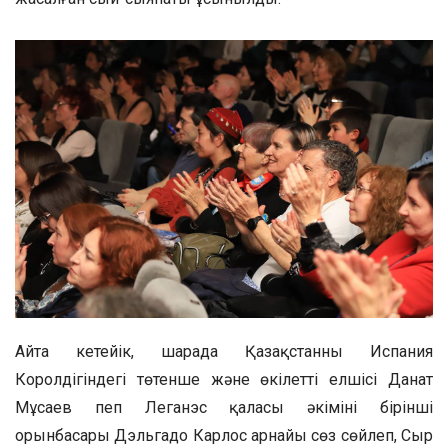
Айта кетейік, шарада Қазақстанның Испания
Королдігіндегі төтенше және өкілетті елшісі Данат
Мұсаев пеп Леганэс қаласы әкімінің бірінші
орынбасары Дэльгадо Карлос арнайы сөз сөйлеп, Сыр