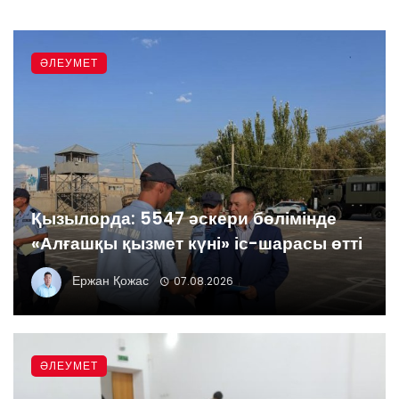
ӘЛЕУМЕТ
Қызылорда: 5547 әскери бөлімінде
«Алғашқы қызмет күні» іс-шарасы өтті
Ержан Қожас
07.08.2026
ӘЛЕУМЕТ