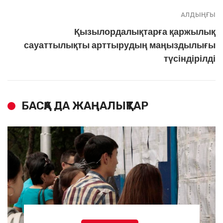
АЛДЫҢҒЫ
Қызылордалықтарға қаржылық
сауаттылықты арттырудың маңыздылығы
түсіндірілді
БАСҚА ДА ЖАҢАЛЫҚТАР