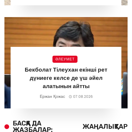
ӘЛЕУМЕТ
Бекболат Тілеухан екінші рет
дүниеге келсе де үш әйел
алатынын айтты
Ержан Қожас
07.08.2026
БАСҚА ДА
ЖАҢАЛЫҚТАР
ЖАЗБАЛАР: