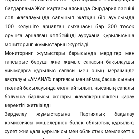
бағдарлама Жол картасы аясында Сырдария өзенінің
сол жағалауында салынып жатқан бір ауысымда
100 келушіге арналған емханасы бар 300 төсек
орынға арналған көпбейінді аурухана құрылысына
мониторинг жұмыстарын жүргізді.
Мониторинг жұмыстары барысында мердігер мен
тапсырыс беруші және жұмыс сапасын бақылаушы
ұйымдарға құрылыс сапасы мен оның мерзімінде
аяқталуы «AMANAT» партиясы мен аймақ басшысының
тікелей бақылауында екені айтылып, нысаның сапалы
болуына барлығы жоғары жауапкершілікпен қарау
керектігі жеткізілді.
Зерделеу жұмыстарына Партиялық бақылау
комиссиясы мүшелерінен бөлек облыстық құрылыс,
сәулет және қала құрылысы мен облыстық мемлекеттік