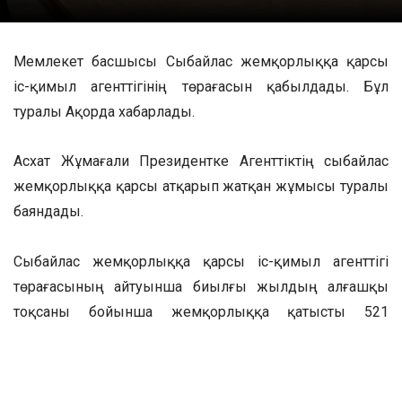
Мемлекет басшысы Cыбайлас жемқорлыққа қарсы
іс-қимыл агенттігінің төрағасын қабылдады. Бұл
туралы Ақорда хабарлады.
Асхат Жұмағали Президентке Агенттіктің сыбайлас
жемқорлыққа қарсы атқарып жатқан жұмысы туралы
баяндады.
Cыбайлас жемқорлыққа қарсы іс-қимыл агенттігі
төрағасының айтуынша биылғы жылдың алғашқы
тоқсаны бойынша жемқорлыққа қатысты 521
қылмыс тіркелген. Сонымен қатар, 257 лауазымды
тұлға әшкереленіп, 366 қылмыстық іс сотқа жіберілген.