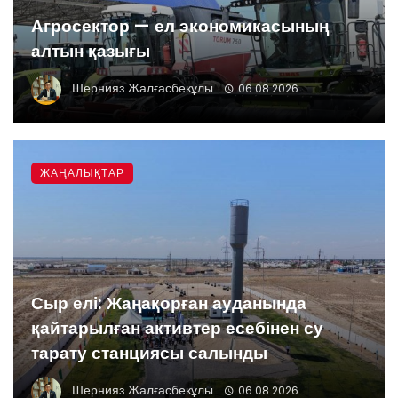
Агросектор — ел экономикасының
алтын қазығы
Шернияз Жалғасбекұлы
06.08.2026
ЖАҢАЛЫҚТАР
Сыр елі: Жаңақорған ауданында
қайтарылған активтер есебінен су
тарату станциясы салынды
Шернияз Жалғасбекұлы
06.08.2026