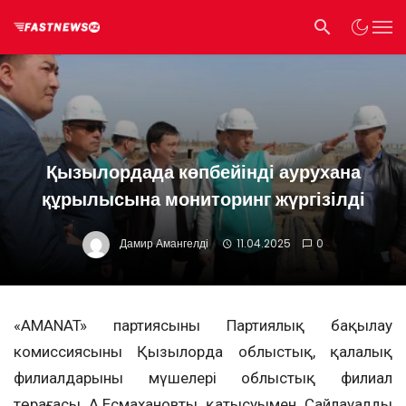
Қызылордада көпбейінді аурухана
құрылысына мониторинг жүргізілді
Дамир Амангелді
11.04.2025
0
«AMANAT» партиясының Партиялық бақылау
комиссиясының Қызылорда облыстық, қалалық
филиалдарының мүшелері облыстық филиал
төрағасы А.Есмахановтың қатысуымен Сайлауалды