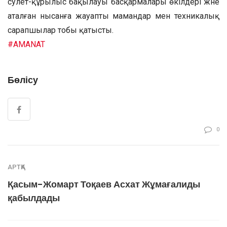
сәулет-құрылыс бақылауы басқармалары өкілдері және
аталған нысанға жауапты мамандар мен техникалық
сарапшылар тобы қатысты.
#AMANAT
Бөлісу
0
АРТҚА
Қасым-Жомарт Тоқаев Асхат Жұмағалиды
қабылдады