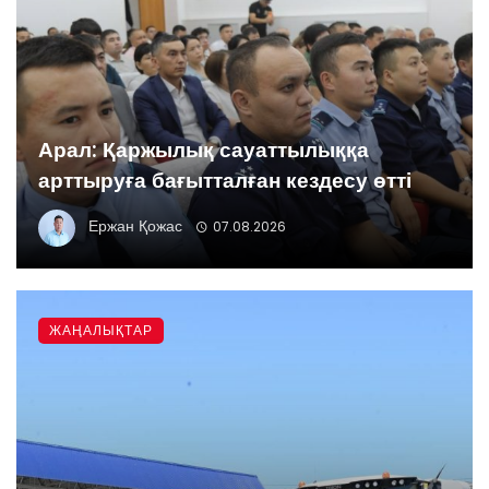
Арал: Қаржылық сауаттылыққа
арттыруға бағытталған кездесу өтті
Ержан Қожас
07.08.2026
ЖАҢАЛЫҚТАР