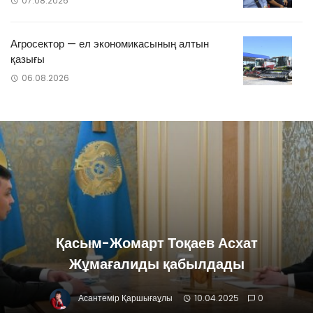
07.08.2026
Агросектор — ел экономикасының алтын
қазығы
06.08.2026
Қасым-Жомарт Тоқаев Асхат
Жұмағалиды қабылдады
Асантемір Қаршығаұлы
10.04.2025
0