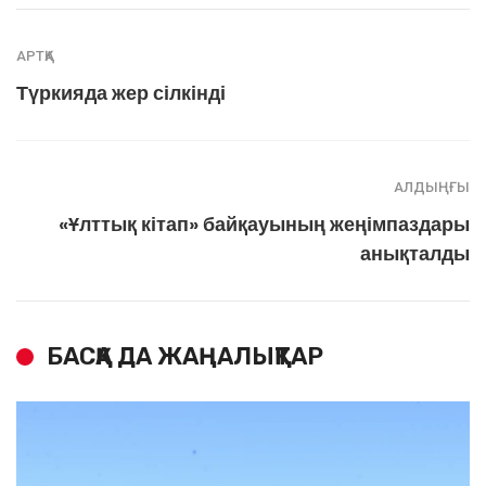
АРТҚА
Түркияда жер сілкінді
АЛДЫҢҒЫ
«Ұлттық кітап» байқауының жеңімпаздары
анықталды
БАСҚА ДА ЖАҢАЛЫҚТАР