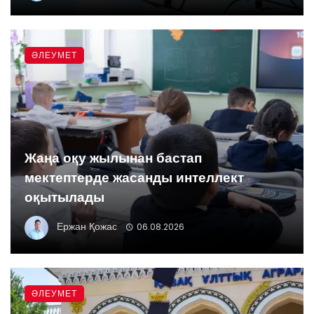
ӘЛЕУМЕТ
Жаңа оқу жылынан бастап
мектептерде жасанды интеллект
оқытылады
Ержан Қожас
06.08.2026
ӘЛЕУМЕТ