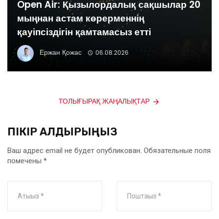
Open Air: Қызылордалық сақшылар 20
мыңнан астам көрерменнің
қауіпсіздігін қамтамасыз етті
Ержан Қожас
06.08.2026
ТОЛЫҒЫРАҚ ЖАҢАЛЫҚТАР
ПІКІР ҚАЛДЫРЫҢЫЗ
Ваш адрес email не будет опубликован.
Обязательные поля
помечены
*