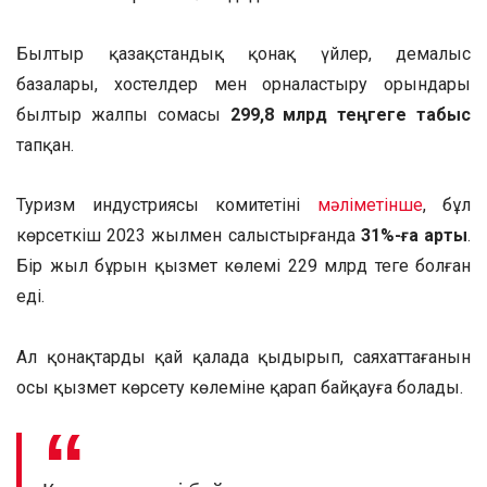
Былтыр қазақстандық қонақ үйлер, демалыс
базалары, хостелдер мен орналастыру орындары
былтыр жалпы сомасы
299,8 млрд теңгеге табыс
тапқан.
Туризм индустриясы комитетінің
мәліметінше
, бұл
көрсеткіш 2023 жылмен салыстырғанда
31%-ға артық
.
Бір жыл бұрын қызмет көлемі 229 млрд теңге болған
еді.
Ал қонақтардың қай қалада қыдырып, саяхаттағанын
осы қызмет көрсету көлеміне қарап байқауға болады.