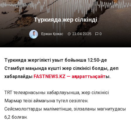
Түркияда жер сілкінді
Ержан Қожас
23.04.2025
0
Түркияда жергілікті уақыт бойынша 12:50-де
Стамбұл маңында күшті жер сілкінісі болды, деп
хабарлайды
FASTNEWS.KZ — ақпараттық сайт
ы.
TRT телеарнасының хабарлауынша, жер сілкінісі
Мәрмәр теңізі аймағына түгел сезілген.
Сейсмологтардың мәліметінше, зілзаланың магнитудасы
6,2 болған.