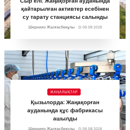
Сыр елі: Жаңақорған ауданында
қайтарылған активтер есебінен
су тарату станциясы салынды
Шернияз Жалғасбекұлы
06.08.2026
ЖАҢАЛЫҚТАР
Қызылорда: Жаңақорған
ауданында құс фабрикасы
ашылды
Шернияз Жалғасбекұлы
06.08.2026