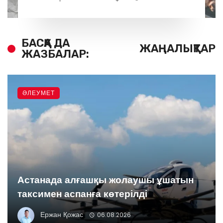
БАСҚА ДА
ЖАҢАЛЫҚТАР
ЖАЗБАЛАР:
ӘЛЕУМЕТ
Астанада алғашқы жолаушы ұшатын
таксимен аспанға көтерілді
Ержан Қожас
06.08.2026