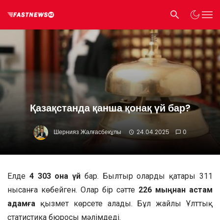
Қазақстанда қанша қонақ үй бар?
Шернияз Жалғасбекұлы
24.04.2025
0
Елде
4 303 қонақ үй
бар. Былтыр олардың қатары 311
нысанға көбейген. Олар бір сәтте
226 мыңнан астам
адамға
қызмет көрсете алады. Бұл жайлы Ұлттық
статистика бюросы мәлімдеді.