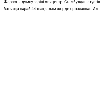
Жерасты дүмпулерінің эпицентрі Стамбұлдан оңтүстік-
батысқа қарай 44 шақырым жерде орналасқан. Ал
сағат 13:58-де Түркияда магнитудасы 4,1 болатын тағы
бір жер сілкінісі тіркелген. Оның да эпицентрі
Стамбұлдан 44 шақырым оңтүстік-батыста болған.
Бөлісу
0
АРТҚА
Жүректен төгілер жыр тыңдаймын десеңіз…