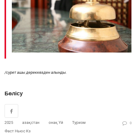
/сурет ашық дереккөзден алынды.
Бөлісу
2025
Қазақстан
Қонақ Үй
Туризм
0
Фаст Ньюс Кз