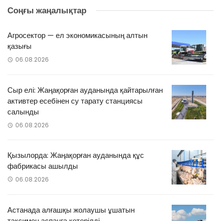
Соңғы жаңалықтар
Агросектор — ел экономикасының алтын
қазығы
06.08.2026
Сыр елі: Жаңақорған ауданында қайтарылған
активтер есебінен су тарату станциясы
салынды
06.08.2026
Қызылорда: Жаңақорған ауданында құс
фабрикасы ашылды
06.08.2026
Астанада алғашқы жолаушы ұшатын
таксимен аспанға көтерілді